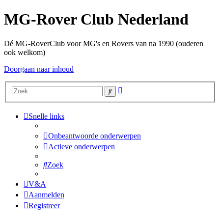
MG-Rover Club Nederland
Dé MG-RoverClub voor MG's en Rovers van na 1990 (ouderen
ook welkom)
Doorgaan naar inhoud
Uitgebreid
Zoek
zoeken
Snelle links
Onbeantwoorde onderwerpen
Actieve onderwerpen
Zoek
V&A
Aanmelden
Registreer