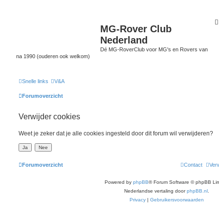
MG-Rover Club
Nederland
Dé MG-RoverClub voor MG's en Rovers van
na 1990 (ouderen ook welkom)
Snelle links
V&A
Forumoverzicht
Verwijder cookies
Weet je zeker dat je alle cookies ingesteld door dit forum wil verwijderen?
Forumoverzicht
Contact
Verw
Powered by
phpBB
® Forum Software © phpBB Lim
Nederlandse vertaling door
phpBB.nl
.
Privacy
|
Gebruikersvoorwaarden