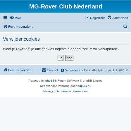
MG-Rover Club Nederland
V&A
Registreer
Aanmelden
Z
Forumoverzicht
o
Verwijder cookies
e
k
Weet je zeker dat je alle cookies ingesteld door dit forum wil verwijderen?
Forumoverzicht
Contact
Verwijder cookies
Alle tijden zijn
UTC+02:00
Powered by
phpBB
® Forum Software © phpBB Limited
Nederlandse vertaling door
phpBB.nl
.
Privacy
|
Gebruikersvoorwaarden