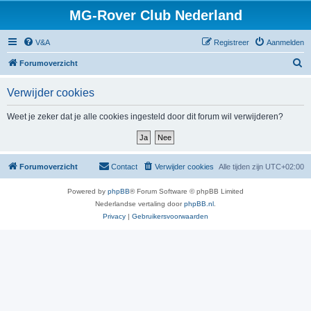
MG-Rover Club Nederland
V&A
Registreer
Aanmelden
Z
Forumoverzicht
o
Verwijder cookies
e
k
Weet je zeker dat je alle cookies ingesteld door dit forum wil verwijderen?
Forumoverzicht
Contact
Verwijder cookies
Alle tijden zijn
UTC+02:00
Powered by
phpBB
® Forum Software © phpBB Limited
Nederlandse vertaling door
phpBB.nl
.
Privacy
|
Gebruikersvoorwaarden