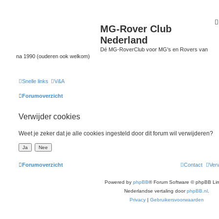
MG-Rover Club
Nederland
Dé MG-RoverClub voor MG's en Rovers van
na 1990 (ouderen ook welkom)
Snelle links
V&A
Forumoverzicht
Verwijder cookies
Weet je zeker dat je alle cookies ingesteld door dit forum wil verwijderen?
Forumoverzicht
Contact
Verw
Powered by
phpBB
® Forum Software © phpBB Lim
Nederlandse vertaling door
phpBB.nl
.
Privacy
|
Gebruikersvoorwaarden