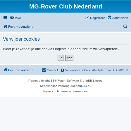
MG-Rover Club Nederland
V&A
Registreer
Aanmelden
Z
Forumoverzicht
o
Verwijder cookies
e
k
Weet je zeker dat je alle cookies ingesteld door dit forum wil verwijderen?
Forumoverzicht
Contact
Verwijder cookies
Alle tijden zijn
UTC+02:00
Powered by
phpBB
® Forum Software © phpBB Limited
Nederlandse vertaling door
phpBB.nl
.
Privacy
|
Gebruikersvoorwaarden