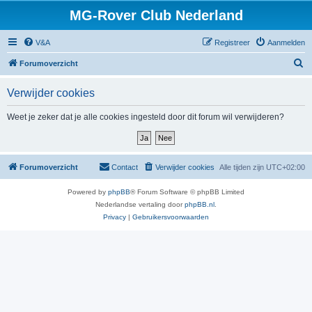
MG-Rover Club Nederland
V&A
Registreer
Aanmelden
Z
Forumoverzicht
o
Verwijder cookies
e
k
Weet je zeker dat je alle cookies ingesteld door dit forum wil verwijderen?
Forumoverzicht
Contact
Verwijder cookies
Alle tijden zijn
UTC+02:00
Powered by
phpBB
® Forum Software © phpBB Limited
Nederlandse vertaling door
phpBB.nl
.
Privacy
|
Gebruikersvoorwaarden