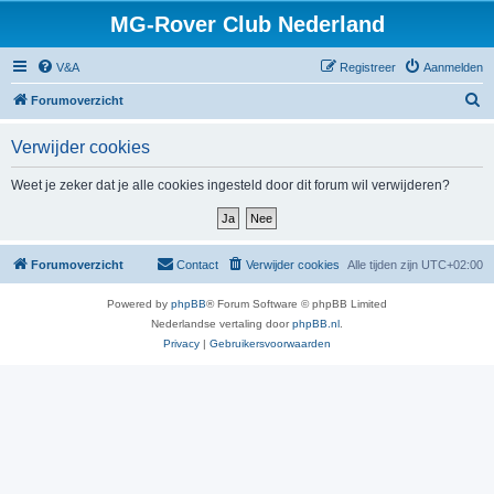
MG-Rover Club Nederland
V&A
Registreer
Aanmelden
Z
Forumoverzicht
o
Verwijder cookies
e
k
Weet je zeker dat je alle cookies ingesteld door dit forum wil verwijderen?
Forumoverzicht
Contact
Verwijder cookies
Alle tijden zijn
UTC+02:00
Powered by
phpBB
® Forum Software © phpBB Limited
Nederlandse vertaling door
phpBB.nl
.
Privacy
|
Gebruikersvoorwaarden