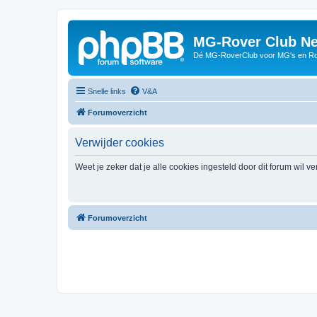
MG-Rover Club Ne
Dé MG-RoverClub voor MG's en Ro
Snelle links
V&A
Forumoverzicht
Verwijder cookies
Weet je zeker dat je alle cookies ingesteld door dit forum wil v
Forumoverzicht