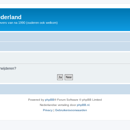
derland
vers van na 1990 (ouderen ook welkom)
erwijderen?
Powered by
phpBB
® Forum Software © phpBB Limited
Nederlandse vertaling door
phpBB.nl
.
Privacy
|
Gebruikersvoorwaarden