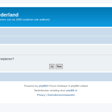
derland
vers van na 1990 (ouderen ook welkom)
erwijderen?
Powered by
phpBB
® Forum Software © phpBB Limited
Nederlandse vertaling door
phpBB.nl
.
Privacy
|
Gebruikersvoorwaarden