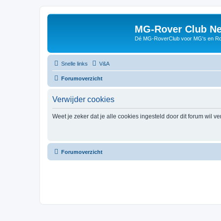
MG-Rover Club Ne
Dé MG-RoverClub voor MG's en Ro
Snelle links
V&A
Forumoverzicht
Verwijder cookies
Weet je zeker dat je alle cookies ingesteld door dit forum wil v
Forumoverzicht