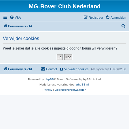
MG-Rover Club Nederland
V&A
Registreer
Aanmelden
Z
Forumoverzicht
o
Verwijder cookies
e
k
Weet je zeker dat je alle cookies ingesteld door dit forum wil verwijderen?
Forumoverzicht
Contact
Verwijder cookies
Alle tijden zijn
UTC+02:00
Powered by
phpBB
® Forum Software © phpBB Limited
Nederlandse vertaling door
phpBB.nl
.
Privacy
|
Gebruikersvoorwaarden