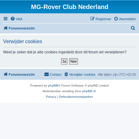
MG-Rover Club Nederland
V&A
Registreer
Aanmelden
Z
Forumoverzicht
o
Verwijder cookies
e
k
Weet je zeker dat je alle cookies ingesteld door dit forum wil verwijderen?
Forumoverzicht
Contact
Verwijder cookies
Alle tijden zijn
UTC+02:00
Powered by
phpBB
® Forum Software © phpBB Limited
Nederlandse vertaling door
phpBB.nl
.
Privacy
|
Gebruikersvoorwaarden