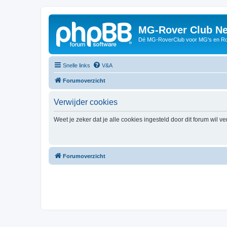
MG-Rover Club Ne
Dé MG-RoverClub voor MG's en Ro
Snelle links
V&A
Forumoverzicht
Verwijder cookies
Weet je zeker dat je alle cookies ingesteld door dit forum wil v
Forumoverzicht