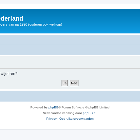
derland
vers van na 1990 (ouderen ook welkom)
erwijderen?
Powered by
phpBB
® Forum Software © phpBB Limited
Nederlandse vertaling door
phpBB.nl
.
Privacy
|
Gebruikersvoorwaarden