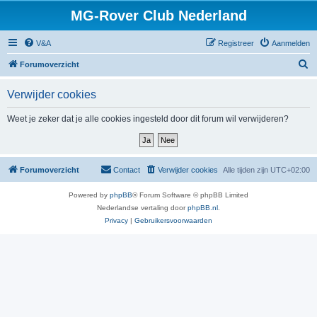
MG-Rover Club Nederland
V&A
Registreer
Aanmelden
Z
Forumoverzicht
o
Verwijder cookies
e
k
Weet je zeker dat je alle cookies ingesteld door dit forum wil verwijderen?
Forumoverzicht
Contact
Verwijder cookies
Alle tijden zijn
UTC+02:00
Powered by
phpBB
® Forum Software © phpBB Limited
Nederlandse vertaling door
phpBB.nl
.
Privacy
|
Gebruikersvoorwaarden