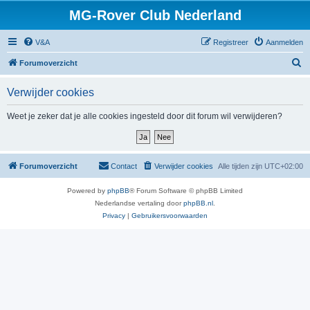
MG-Rover Club Nederland
V&A
Registreer
Aanmelden
Z
Forumoverzicht
o
Verwijder cookies
e
k
Weet je zeker dat je alle cookies ingesteld door dit forum wil verwijderen?
Forumoverzicht
Contact
Verwijder cookies
Alle tijden zijn
UTC+02:00
Powered by
phpBB
® Forum Software © phpBB Limited
Nederlandse vertaling door
phpBB.nl
.
Privacy
|
Gebruikersvoorwaarden