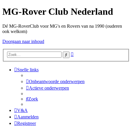
MG-Rover Club Nederland
Dé MG-RoverClub voor MG's en Rovers van na 1990 (ouderen
ook welkom)
Doorgaan naar inhoud
Uitgebreid
Zoek
zoeken
Snelle links
Onbeantwoorde onderwerpen
Actieve onderwerpen
Zoek
V&A
Aanmelden
Registreer