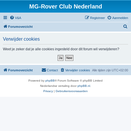
MG-Rover Club Nederland
V&A
Registreer
Aanmelden
Z
Forumoverzicht
o
Verwijder cookies
e
k
Weet je zeker dat je alle cookies ingesteld door dit forum wil verwijderen?
Forumoverzicht
Contact
Verwijder cookies
Alle tijden zijn
UTC+02:00
Powered by
phpBB
® Forum Software © phpBB Limited
Nederlandse vertaling door
phpBB.nl
.
Privacy
|
Gebruikersvoorwaarden