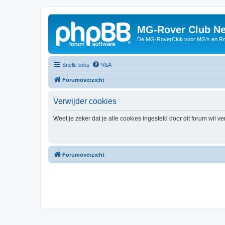
MG-Rover Club Ne
Dé MG-RoverClub voor MG's en Ro
Snelle links
V&A
Forumoverzicht
Verwijder cookies
Weet je zeker dat je alle cookies ingesteld door dit forum wil v
Forumoverzicht