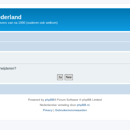
derland
vers van na 1990 (ouderen ook welkom)
erwijderen?
Powered by
phpBB
® Forum Software © phpBB Limited
Nederlandse vertaling door
phpBB.nl
.
Privacy
|
Gebruikersvoorwaarden