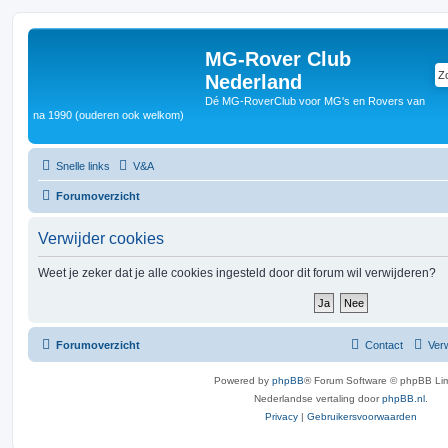
MG-Rover Club
Nederland
Dé MG-RoverClub voor MG's en Rovers van
na 1990 (ouderen ook welkom)
Snelle links
V&A
Forumoverzicht
Verwijder cookies
Weet je zeker dat je alle cookies ingesteld door dit forum wil verwijderen?
Forumoverzicht
Contact
Verw
Powered by
phpBB
® Forum Software © phpBB Lim
Nederlandse vertaling door
phpBB.nl
.
Privacy
|
Gebruikersvoorwaarden