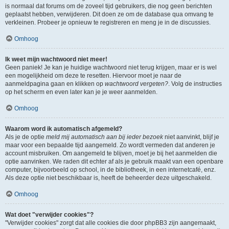
is normaal dat forums om de zoveel tijd gebruikers, die nog geen berichten
geplaatst hebben, verwijderen. Dit doen ze om de database qua omvang te
verkleinen. Probeer je opnieuw te registreren en meng je in de discussies.
Omhoog
Ik weet mijn wachtwoord niet meer!
Geen paniek! Je kan je huidige wachtwoord niet terug krijgen, maar er is wel
een mogelijkheid om deze te resetten. Hiervoor moet je naar de
aanmeldpagina gaan en klikken op
wachtwoord vergeten?
. Volg de instructies
op het scherm en even later kan je je weer aanmelden.
Omhoog
Waarom word ik automatisch afgemeld?
Als je de optie
meld mij automatisch aan bij ieder bezoek
niet aanvinkt, blijf je
maar voor een bepaalde tijd aangemeld. Zo wordt vermeden dat anderen je
account misbruiken. Om aangemeld te blijven, moet je bij het aanmelden die
optie aanvinken. We raden dit echter af als je gebruik maakt van een openbare
computer, bijvoorbeeld op school, in de bibliotheek, in een internetcafé, enz.
Als deze optie niet beschikbaar is, heeft de beheerder deze uitgeschakeld.
Omhoog
Wat doet "verwijder cookies"?
"Verwijder cookies" zorgt dat alle cookies die door phpBB3 zijn aangemaakt,