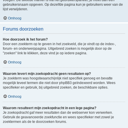
voegen. De tweede manier is via het gebruikerspaneel, je moet dan een
gebruikersnaam opgeven. Op dezelfde pagina kun je gebruikers weer van de
lijst verwijderen.
Omhoog
Forums doorzoeken
Hoe doorzoek ik het forum?
Door een zoekterm op te geven in het zoekveld, die je vindt op de index-,
forum- en onderwerppagina. Uitgebreid zoeken is mogelijk door op de
"zoeken" link te klikken, deze vind je op iedere pagina.
Omhoog
Waarom levert mijn zoekopdracht geen resultaten op?
Je zoekterm was hoogstwaarschijnlijk niet specifiek genoeg en bevatte
mogelijk teveel termen die niet door phpBB3 geïndexeerd worden. Wees
specifieker en gebruik, bij uitgebreid zoeken, de beschikbare opties.
Omhoog
Waarom resulteert mijn zoekopdracht in een lege pagina?
Je zoekopdracht gaf meer resultaten dan de webserver kon verwerken.
Gebruik de geavanceerde zoekfunctie en wees specifieker met zowel je
zoektermen als de te doorzoeken forums.