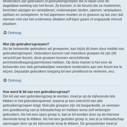
Moderators zijn gebruikers of gebruikersgroepen die in staan voor de
dagelijkse werking van het forum. Ze kunnen, in de forums die ze modereren,
berichten wijzigen en verwijderen; onderwerpen sluiten, openen, verplaatsen,
splitsen en verwijderen. In het algemeen moeten ze er gewoon op toe zien dat
mensen niet van het onderwerp afwijken (
off-topic
gaan) of ongepaste inhoud
plaatsen.
Omhoog
Wat zijn gebruikersgroepen?
Als de beheerder gebruikers wil groeperen, kan hij/zij dit doen door middel van
gebruikersgroepen. Gebruikers kunnen van meerdere groepen lid zijn (dit
verschilt per forum), deze groepen kunnen verschillende
permissies/toegangspermissies hebben. Op deze manier is het voor de
beheerder een stuk gemakkelijker meerdere moderators aan een forum toe te
wijzen, bepaalde gebruikers toegang tot een privéforum te verlenen, enz.
Omhoog
Hoe word ik lid van een gebruikersgroep?
Om lid van een gebruikersgroep te worden, moet je op de bijhorende link
klikken in het gebruikerspaneel, waarna je een overzicht van alle
gebruikersgroepen krijgt. Niet alle groepen zijn vrij toegankelijk, ze vereisen
een goedkeuring van je lidmaatschap en hebben soms zelf verborgen
gebruikers. Als het een open groep is, kan je lid worden door op de hiervoor
dienende knop te klikken. Als het een gesloten groep is, kan je je lidmaatschap
aanvragen door op de bijhorende knop te klikken. De groepsleider moet je