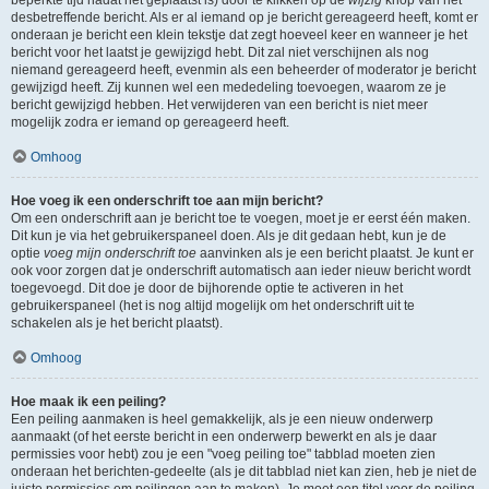
beperkte tijd nadat het geplaatst is) door te klikken op de
wijzig
knop van het
desbetreffende bericht. Als er al iemand op je bericht gereageerd heeft, komt er
onderaan je bericht een klein tekstje dat zegt hoeveel keer en wanneer je het
bericht voor het laatst je gewijzigd hebt. Dit zal niet verschijnen als nog
niemand gereageerd heeft, evenmin als een beheerder of moderator je bericht
gewijzigd heeft. Zij kunnen wel een mededeling toevoegen, waarom ze je
bericht gewijzigd hebben. Het verwijderen van een bericht is niet meer
mogelijk zodra er iemand op gereageerd heeft.
Omhoog
Hoe voeg ik een onderschrift toe aan mijn bericht?
Om een onderschrift aan je bericht toe te voegen, moet je er eerst één maken.
Dit kun je via het gebruikerspaneel doen. Als je dit gedaan hebt, kun je de
optie
voeg mijn onderschrift toe
aanvinken als je een bericht plaatst. Je kunt er
ook voor zorgen dat je onderschrift automatisch aan ieder nieuw bericht wordt
toegevoegd. Dit doe je door de bijhorende optie te activeren in het
gebruikerspaneel (het is nog altijd mogelijk om het onderschrift uit te
schakelen als je het bericht plaatst).
Omhoog
Hoe maak ik een peiling?
Een peiling aanmaken is heel gemakkelijk, als je een nieuw onderwerp
aanmaakt (of het eerste bericht in een onderwerp bewerkt en als je daar
permissies voor hebt) zou je een "voeg peiling toe" tabblad moeten zien
onderaan het berichten-gedeelte (als je dit tabblad niet kan zien, heb je niet de