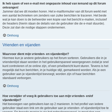
Ik heb spam of een e-mail met ongepaste inhoud van iemand op dit forum
ontvangen!
Jammer dat we dit moeten horen. Het e-mailformulier van dit forum werkt met
een aantal technieken om zenders van zulke berichten te traceren. Het beste
wat je kan doen is de beheerder een kopie van het bericht e-mailen, inclusief
de headers (hierin staan de details van de gebruiker die de e-mail stuurde).
Deze zal dan de nodige stappen ondernemen.
Omhoog
Vrienden en vijanden
Waarvoor dient mijn vrienden- en vijandenlijst?
Hiermee kun je andere gebruikers op het forum sorteren. Gebruikers die in je
vriendenlijst staan worden in het gebruikerspaneel weergegeven zodat je snel
kunt controleren of ze online zijn, of een privébericht kunt sturen. Tevens is het
mogelijk dat hun berichten, in je huidige stijl, gemarkeerd worden. Als je een
gebruiker aan je vijandenlijst toevoegt, worden zijn of haar berichten
standaard verborgen.
Omhoog
Hoe verwijder of voeg ik gebruikers toe aan mijn vrienden- en/of
vijandenlijst?
Het toevoegen van gebruikers kan op 2 manieren. In het profiel van iedere
gebruiker staat een link om de gebruiker aan je vrienden- of vijandenlijst toe te