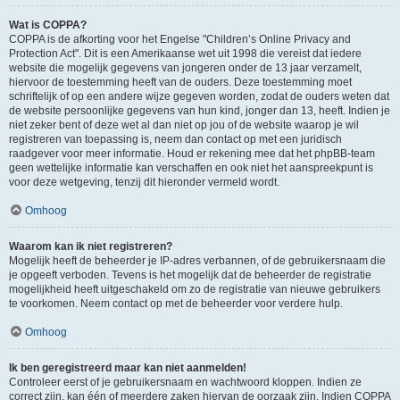
Wat is COPPA?
COPPA is de afkorting voor het Engelse "Children’s Online Privacy and
Protection Act". Dit is een Amerikaanse wet uit 1998 die vereist dat iedere
website die mogelijk gegevens van jongeren onder de 13 jaar verzamelt,
hiervoor de toestemming heeft van de ouders. Deze toestemming moet
schriftelijk of op een andere wijze gegeven worden, zodat de ouders weten dat
de website persoonlijke gegevens van hun kind, jonger dan 13, heeft. Indien je
niet zeker bent of deze wet al dan niet op jou of de website waarop je wil
registreren van toepassing is, neem dan contact op met een juridisch
raadgever voor meer informatie. Houd er rekening mee dat het phpBB-team
geen wettelijke informatie kan verschaffen en ook niet het aanspreekpunt is
voor deze wetgeving, tenzij dit hieronder vermeld wordt.
Omhoog
Waarom kan ik niet registreren?
Mogelijk heeft de beheerder je IP-adres verbannen, of de gebruikersnaam die
je opgeeft verboden. Tevens is het mogelijk dat de beheerder de registratie
mogelijkheid heeft uitgeschakeld om zo de registratie van nieuwe gebruikers
te voorkomen. Neem contact op met de beheerder voor verdere hulp.
Omhoog
Ik ben geregistreerd maar kan niet aanmelden!
Controleer eerst of je gebruikersnaam en wachtwoord kloppen. Indien ze
correct zijn, kan één of meerdere zaken hiervan de oorzaak zijn. Indien COPPA