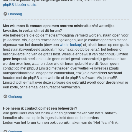
dat een bepaalde optie toegevoegd moet worden, bezoek dan de
phpBB Ideeën sectie
.
Omhoog
Met wie moet ik contact opnemen omtrent misbruik en/of wettelijke
kwesties in verband met dit forum?
Alle beheerders die op de "het team"-pagina vermeld worden, staan open voor
je klachten. Als je geen reactie hebt gekregen, kun je contact opnemen met de
eigenaar van het domein (dmv een
whois lookup
) of, als dit forum op een gratis
host staat (bijvoorbeeld xsbb.nl, nl.forums.cc, dotbb.be, enz.), het beheer of
misbruik-afdeling van de gratis host. Wees je er bewust van dat phpBB Limited
geen inspraak
heeft en dus in geen enkel geval aansprakelijk gehouden kan
worden over hoe, waar en door wie dit forum gebruikt wordt. Neem
geen
contact op met phpBB Limited met vragen over wettelijke kwesties (zoals
aanspreekbaarheid, ongepaste commentaar, enz.) die
niet direct verband
houden met de phpBB.com-website of de phpBB-software. Als je phpBB
Limited toch e-mailt over deze software die
gebruikt wordt door derden
kun je
een korte, of helemaal geen, reactie verwachten.
Omhoog
Hoe neem ik contact op met een beheerder?
Alle gebruikers van het forum kunnen gebruik maken van het “Contact”-
formulier als deze optie is ingeschakeld door de beheerders.
Leden van het forum kunnen ook gebruik maken van de “Het Team”-link.