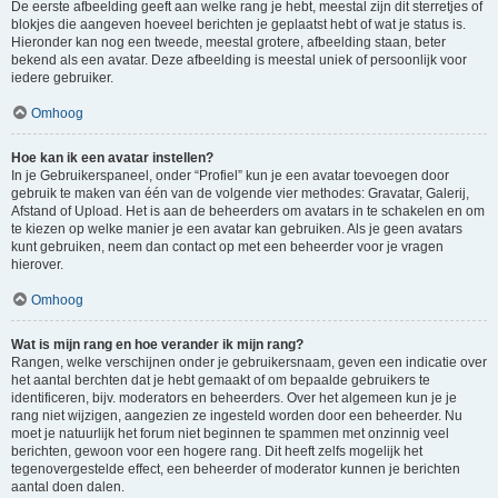
De eerste afbeelding geeft aan welke rang je hebt, meestal zijn dit sterretjes of
blokjes die aangeven hoeveel berichten je geplaatst hebt of wat je status is.
Hieronder kan nog een tweede, meestal grotere, afbeelding staan, beter
bekend als een avatar. Deze afbeelding is meestal uniek of persoonlijk voor
iedere gebruiker.
Omhoog
Hoe kan ik een avatar instellen?
In je Gebruikerspaneel, onder “Profiel” kun je een avatar toevoegen door
gebruik te maken van één van de volgende vier methodes: Gravatar, Galerij,
Afstand of Upload. Het is aan de beheerders om avatars in te schakelen en om
te kiezen op welke manier je een avatar kan gebruiken. Als je geen avatars
kunt gebruiken, neem dan contact op met een beheerder voor je vragen
hierover.
Omhoog
Wat is mijn rang en hoe verander ik mijn rang?
Rangen, welke verschijnen onder je gebruikersnaam, geven een indicatie over
het aantal berchten dat je hebt gemaakt of om bepaalde gebruikers te
identificeren, bijv. moderators en beheerders. Over het algemeen kun je je
rang niet wijzigen, aangezien ze ingesteld worden door een beheerder. Nu
moet je natuurlijk het forum niet beginnen te spammen met onzinnig veel
berichten, gewoon voor een hogere rang. Dit heeft zelfs mogelijk het
tegenovergestelde effect, een beheerder of moderator kunnen je berichten
aantal doen dalen.