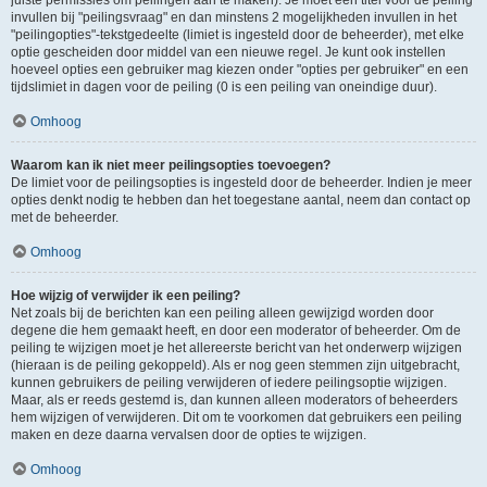
juiste permissies om peilingen aan te maken). Je moet een titel voor de peiling
invullen bij "peilingsvraag" en dan minstens 2 mogelijkheden invullen in het
"peilingopties"-tekstgedeelte (limiet is ingesteld door de beheerder), met elke
optie gescheiden door middel van een nieuwe regel. Je kunt ook instellen
hoeveel opties een gebruiker mag kiezen onder "opties per gebruiker" en een
tijdslimiet in dagen voor de peiling (0 is een peiling van oneindige duur).
Omhoog
Waarom kan ik niet meer peilingsopties toevoegen?
De limiet voor de peilingsopties is ingesteld door de beheerder. Indien je meer
opties denkt nodig te hebben dan het toegestane aantal, neem dan contact op
met de beheerder.
Omhoog
Hoe wijzig of verwijder ik een peiling?
Net zoals bij de berichten kan een peiling alleen gewijzigd worden door
degene die hem gemaakt heeft, en door een moderator of beheerder. Om de
peiling te wijzigen moet je het allereerste bericht van het onderwerp wijzigen
(hieraan is de peiling gekoppeld). Als er nog geen stemmen zijn uitgebracht,
kunnen gebruikers de peiling verwijderen of iedere peilingsoptie wijzigen.
Maar, als er reeds gestemd is, dan kunnen alleen moderators of beheerders
hem wijzigen of verwijderen. Dit om te voorkomen dat gebruikers een peiling
maken en deze daarna vervalsen door de opties te wijzigen.
Omhoog