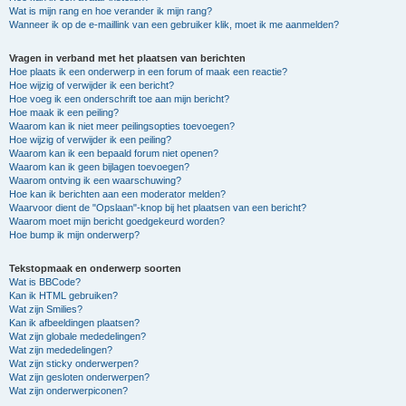
Wat is mijn rang en hoe verander ik mijn rang?
Wanneer ik op de e-maillink van een gebruiker klik, moet ik me aanmelden?
Vragen in verband met het plaatsen van berichten
Hoe plaats ik een onderwerp in een forum of maak een reactie?
Hoe wijzig of verwijder ik een bericht?
Hoe voeg ik een onderschrift toe aan mijn bericht?
Hoe maak ik een peiling?
Waarom kan ik niet meer peilingsopties toevoegen?
Hoe wijzig of verwijder ik een peiling?
Waarom kan ik een bepaald forum niet openen?
Waarom kan ik geen bijlagen toevoegen?
Waarom ontving ik een waarschuwing?
Hoe kan ik berichten aan een moderator melden?
Waarvoor dient de "Opslaan"-knop bij het plaatsen van een bericht?
Waarom moet mijn bericht goedgekeurd worden?
Hoe bump ik mijn onderwerp?
Tekstopmaak en onderwerp soorten
Wat is BBCode?
Kan ik HTML gebruiken?
Wat zijn Smilies?
Kan ik afbeeldingen plaatsen?
Wat zijn globale mededelingen?
Wat zijn mededelingen?
Wat zijn sticky onderwerpen?
Wat zijn gesloten onderwerpen?
Wat zijn onderwerpiconen?