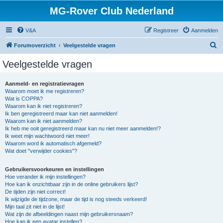
MG-Rover Club Nederland
V&A
Registreer
Aanmelden
Z
Forumoverzicht
Veelgestelde vragen
o
Veelgestelde vragen
e
k
Aanmeld- en registratievragen
Waarom moet ik me registreren?
Wat is COPPA?
Waarom kan ik niet registreren?
Ik ben geregistreerd maar kan niet aanmelden!
Waarom kan ik niet aanmelden?
Ik heb me ooit geregistreerd maar kan nu niet meer aanmelden!?
Ik weet mijn wachtwoord niet meer!
Waarom word ik automatisch afgemeld?
Wat doet "verwijder cookies"?
Gebruikersvoorkeuren en instellingen
Hoe verander ik mijn instellingen?
Hoe kan ik onzichtbaar zijn in de online gebruikers lijst?
De tijden zijn niet correct!
Ik wijzigde de tijdzone, maar de tijd is nog steeds verkeerd!
Mijn taal zit niet in de lijst!
Wat zijn de afbeeldingen naast mijn gebruikersnaam?
Hoe kan ik een avatar instellen?