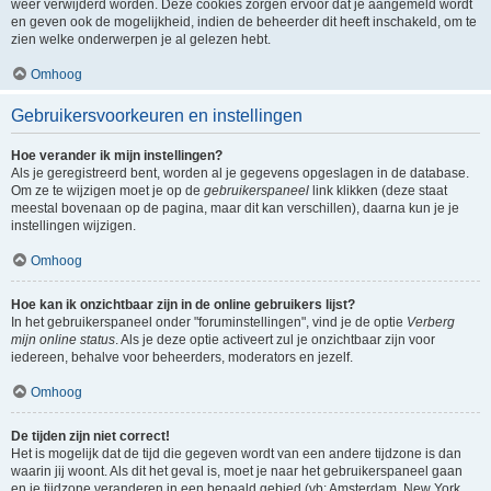
weer verwijderd worden. Deze cookies zorgen ervoor dat je aangemeld wordt
en geven ook de mogelijkheid, indien de beheerder dit heeft inschakeld, om te
zien welke onderwerpen je al gelezen hebt.
Omhoog
Gebruikersvoorkeuren en instellingen
Hoe verander ik mijn instellingen?
Als je geregistreerd bent, worden al je gegevens opgeslagen in de database.
Om ze te wijzigen moet je op de
gebruikerspaneel
link klikken (deze staat
meestal bovenaan op de pagina, maar dit kan verschillen), daarna kun je je
instellingen wijzigen.
Omhoog
Hoe kan ik onzichtbaar zijn in de online gebruikers lijst?
In het gebruikerspaneel onder "foruminstellingen", vind je de optie
Verberg
mijn online status
. Als je deze optie activeert zul je onzichtbaar zijn voor
iedereen, behalve voor beheerders, moderators en jezelf.
Omhoog
De tijden zijn niet correct!
Het is mogelijk dat de tijd die gegeven wordt van een andere tijdzone is dan
waarin jij woont. Als dit het geval is, moet je naar het gebruikerspaneel gaan
en je tijdzone veranderen in een bepaald gebied (vb: Amsterdam, New York,