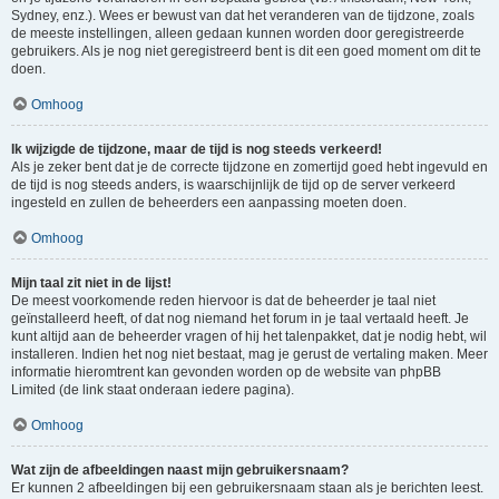
Sydney, enz.). Wees er bewust van dat het veranderen van de tijdzone, zoals
de meeste instellingen, alleen gedaan kunnen worden door geregistreerde
gebruikers. Als je nog niet geregistreerd bent is dit een goed moment om dit te
doen.
Omhoog
Ik wijzigde de tijdzone, maar de tijd is nog steeds verkeerd!
Als je zeker bent dat je de correcte tijdzone en zomertijd goed hebt ingevuld en
de tijd is nog steeds anders, is waarschijnlijk de tijd op de server verkeerd
ingesteld en zullen de beheerders een aanpassing moeten doen.
Omhoog
Mijn taal zit niet in de lijst!
De meest voorkomende reden hiervoor is dat de beheerder je taal niet
geïnstalleerd heeft, of dat nog niemand het forum in je taal vertaald heeft. Je
kunt altijd aan de beheerder vragen of hij het talenpakket, dat je nodig hebt, wil
installeren. Indien het nog niet bestaat, mag je gerust de vertaling maken. Meer
informatie hieromtrent kan gevonden worden op de website van phpBB
Limited (de link staat onderaan iedere pagina).
Omhoog
Wat zijn de afbeeldingen naast mijn gebruikersnaam?
Er kunnen 2 afbeeldingen bij een gebruikersnaam staan als je berichten leest.