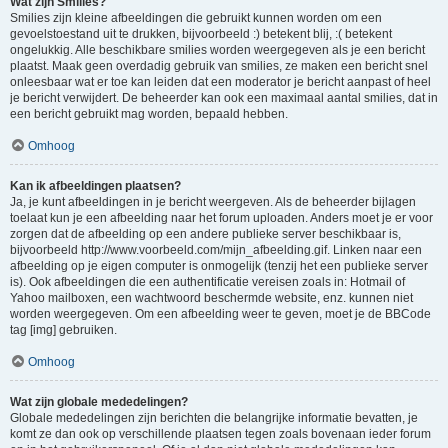
Wat zijn Smilies?
Smilies zijn kleine afbeeldingen die gebruikt kunnen worden om een
gevoelstoestand uit te drukken, bijvoorbeeld :) betekent blij, :( betekent
ongelukkig. Alle beschikbare smilies worden weergegeven als je een bericht
plaatst. Maak geen overdadig gebruik van smilies, ze maken een bericht snel
onleesbaar wat er toe kan leiden dat een moderator je bericht aanpast of heel
je bericht verwijdert. De beheerder kan ook een maximaal aantal smilies, dat in
een bericht gebruikt mag worden, bepaald hebben.
Omhoog
Kan ik afbeeldingen plaatsen?
Ja, je kunt afbeeldingen in je bericht weergeven. Als de beheerder bijlagen
toelaat kun je een afbeelding naar het forum uploaden. Anders moet je er voor
zorgen dat de afbeelding op een andere publieke server beschikbaar is,
bijvoorbeeld http://www.voorbeeld.com/mijn_afbeelding.gif. Linken naar een
afbeelding op je eigen computer is onmogelijk (tenzij het een publieke server
is). Ook afbeeldingen die een authentificatie vereisen zoals in: Hotmail of
Yahoo mailboxen, een wachtwoord beschermde website, enz. kunnen niet
worden weergegeven. Om een afbeelding weer te geven, moet je de BBCode
tag [img] gebruiken.
Omhoog
Wat zijn globale mededelingen?
Globale mededelingen zijn berichten die belangrijke informatie bevatten, je
komt ze dan ook op verschillende plaatsen tegen zoals bovenaan ieder forum