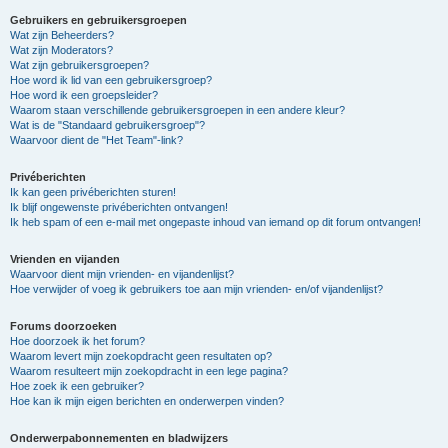
Gebruikers en gebruikersgroepen
Wat zijn Beheerders?
Wat zijn Moderators?
Wat zijn gebruikersgroepen?
Hoe word ik lid van een gebruikersgroep?
Hoe word ik een groepsleider?
Waarom staan verschillende gebruikersgroepen in een andere kleur?
Wat is de "Standaard gebruikersgroep"?
Waarvoor dient de "Het Team"-link?
Privéberichten
Ik kan geen privéberichten sturen!
Ik blijf ongewenste privéberichten ontvangen!
Ik heb spam of een e-mail met ongepaste inhoud van iemand op dit forum ontvangen!
Vrienden en vijanden
Waarvoor dient mijn vrienden- en vijandenlijst?
Hoe verwijder of voeg ik gebruikers toe aan mijn vrienden- en/of vijandenlijst?
Forums doorzoeken
Hoe doorzoek ik het forum?
Waarom levert mijn zoekopdracht geen resultaten op?
Waarom resulteert mijn zoekopdracht in een lege pagina?
Hoe zoek ik een gebruiker?
Hoe kan ik mijn eigen berichten en onderwerpen vinden?
Onderwerpabonnementen en bladwijzers