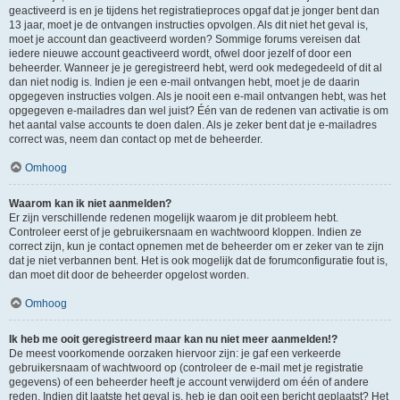
geactiveerd is en je tijdens het registratieproces opgaf dat je jonger bent dan
13 jaar, moet je de ontvangen instructies opvolgen. Als dit niet het geval is,
moet je account dan geactiveerd worden? Sommige forums vereisen dat
iedere nieuwe account geactiveerd wordt, ofwel door jezelf of door een
beheerder. Wanneer je je geregistreerd hebt, werd ook medegedeeld of dit al
dan niet nodig is. Indien je een e-mail ontvangen hebt, moet je de daarin
opgegeven instructies volgen. Als je nooit een e-mail ontvangen hebt, was het
opgegeven e-mailadres dan wel juist? Één van de redenen van activatie is om
het aantal valse accounts te doen dalen. Als je zeker bent dat je e-mailadres
correct was, neem dan contact op met de beheerder.
Omhoog
Waarom kan ik niet aanmelden?
Er zijn verschillende redenen mogelijk waarom je dit probleem hebt.
Controleer eerst of je gebruikersnaam en wachtwoord kloppen. Indien ze
correct zijn, kun je contact opnemen met de beheerder om er zeker van te zijn
dat je niet verbannen bent. Het is ook mogelijk dat de forumconfiguratie fout is,
dan moet dit door de beheerder opgelost worden.
Omhoog
Ik heb me ooit geregistreerd maar kan nu niet meer aanmelden!?
De meest voorkomende oorzaken hiervoor zijn: je gaf een verkeerde
gebruikersnaam of wachtwoord op (controleer de e-mail met je registratie
gegevens) of een beheerder heeft je account verwijderd om één of andere
reden. Indien dit laatste het geval is, heb je dan ooit een bericht geplaatst? Het