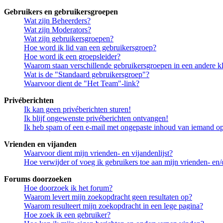
Gebruikers en gebruikersgroepen
Wat zijn Beheerders?
Wat zijn Moderators?
Wat zijn gebruikersgroepen?
Hoe word ik lid van een gebruikersgroep?
Hoe word ik een groepsleider?
Waarom staan verschillende gebruikersgroepen in een andere k
Wat is de "Standaard gebruikersgroep"?
Waarvoor dient de "Het Team"-link?
Privéberichten
Ik kan geen privéberichten sturen!
Ik blijf ongewenste privéberichten ontvangen!
Ik heb spam of een e-mail met ongepaste inhoud van iemand op
Vrienden en vijanden
Waarvoor dient mijn vrienden- en vijandenlijst?
Hoe verwijder of voeg ik gebruikers toe aan mijn vrienden- en/o
Forums doorzoeken
Hoe doorzoek ik het forum?
Waarom levert mijn zoekopdracht geen resultaten op?
Waarom resulteert mijn zoekopdracht in een lege pagina?
Hoe zoek ik een gebruiker?