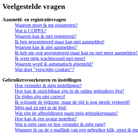
Veelgestelde vragen
Aanmeld- en registratievragen
Waarom moet ik me registreren?
Wat is COPPA?
Waarom kan ik niet registreren?
Ik ben geregistreerd maar kan niet aanmelden!
Waarom kan ik niet aanmelden?
Ik heb me ooit geregistreerd maar kan nu niet meer aanmelden!
Ik weet mijn wachtwoord niet meer!
Waarom word ik automatisch afgemeld?
Wat doet "verwijder cookies"?
Gebruikersvoorkeuren en instellingen
Hoe verander ik mijn instellingen?
Hoe kan ik onzichtbaar zijn in de online gebruikers lijst?
De tijden zijn niet correct!
Ik wijzigde de tijdzone, maar de tijd is nog steeds verkeerd!
Mijn taal zit niet in de lijst!
Wat zijn de afbeeldingen naast mijn gebruikersnaam?
Hoe kan ik een avatar instellen?
Wat is mijn rang en hoe verander ik mijn rang?
Wanneer ik op de e-maillink van een gebruiker klik, moet ik 