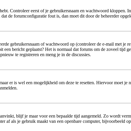
hebt. Controleer eerst of je gebruikersnaam en wachtwoord kloppen. In
jk dat de forumconfiguratie fout is, dan moet dit door de beheerder opge
erde gebruikersnaam of wachtwoord op (controleer de e-mail met je reg
 ooit een bericht geplaatst? Het is normaal dat forums om de zoveel tijd 
nieuw te registreren en meng je in de discussies.
 maar er is wel een mogelijkheid om deze te resetten. Hiervoor moet je
aanmelden.
aanvinkt, blijf je maar voor een bepaalde tijd aangemeld. Zo wordt ver
er af als je gebruik maakt van een openbare computer, bijvoorbeeld op sc