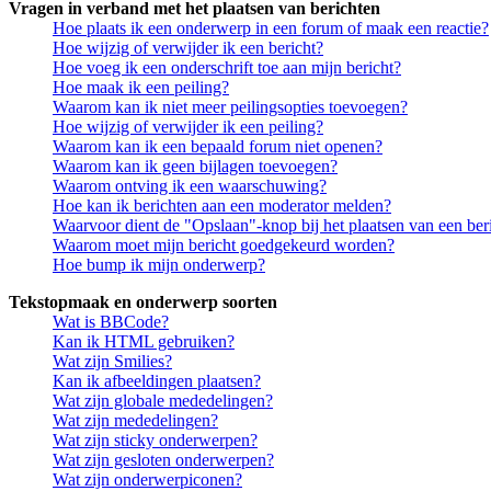
Vragen in verband met het plaatsen van berichten
Hoe plaats ik een onderwerp in een forum of maak een reactie?
Hoe wijzig of verwijder ik een bericht?
Hoe voeg ik een onderschrift toe aan mijn bericht?
Hoe maak ik een peiling?
Waarom kan ik niet meer peilingsopties toevoegen?
Hoe wijzig of verwijder ik een peiling?
Waarom kan ik een bepaald forum niet openen?
Waarom kan ik geen bijlagen toevoegen?
Waarom ontving ik een waarschuwing?
Hoe kan ik berichten aan een moderator melden?
Waarvoor dient de "Opslaan"-knop bij het plaatsen van een ber
Waarom moet mijn bericht goedgekeurd worden?
Hoe bump ik mijn onderwerp?
Tekstopmaak en onderwerp soorten
Wat is BBCode?
Kan ik HTML gebruiken?
Wat zijn Smilies?
Kan ik afbeeldingen plaatsen?
Wat zijn globale mededelingen?
Wat zijn mededelingen?
Wat zijn sticky onderwerpen?
Wat zijn gesloten onderwerpen?
Wat zijn onderwerpiconen?