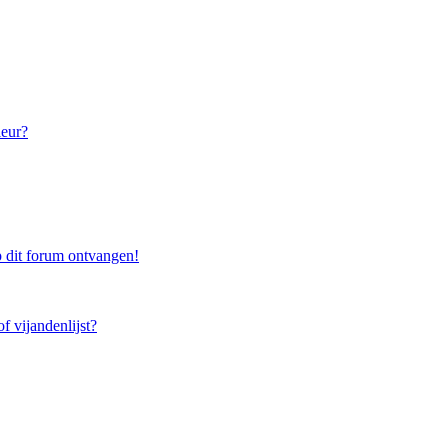
leur?
 dit forum ontvangen!
f vijandenlijst?