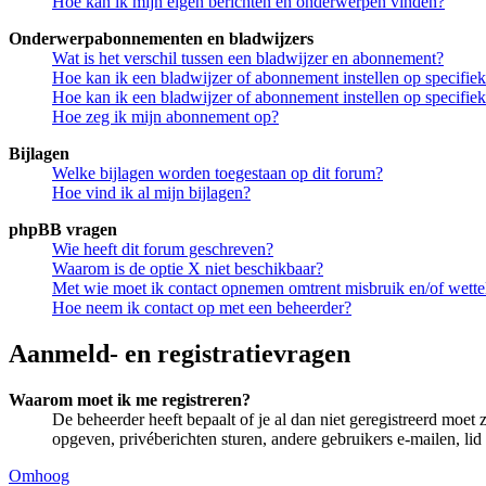
Hoe kan ik mijn eigen berichten en onderwerpen vinden?
Onderwerpabonnementen en bladwijzers
Wat is het verschil tussen een bladwijzer en abonnement?
Hoe kan ik een bladwijzer of abonnement instellen op specifi
Hoe kan ik een bladwijzer of abonnement instellen op specifie
Hoe zeg ik mijn abonnement op?
Bijlagen
Welke bijlagen worden toegestaan op dit forum?
Hoe vind ik al mijn bijlagen?
phpBB vragen
Wie heeft dit forum geschreven?
Waarom is de optie X niet beschikbaar?
Met wie moet ik contact opnemen omtrent misbruik en/of wettel
Hoe neem ik contact op met een beheerder?
Aanmeld- en registratievragen
Waarom moet ik me registreren?
De beheerder heeft bepaalt of je al dan niet geregistreerd moet 
opgeven, privéberichten sturen, andere gebruikers e-mailen, li
Omhoog