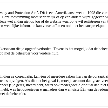
acy and Protection Act". Dit is een Amerikaanse wet uit 1998 die vere
s. Deze toestemming moet schriftelijk of op een andere wijze gegeven 
 deze wet al dan niet op jou of de website waarop je wil registreren va
wettelijke informatie kan verschaffen en ook niet het aanspreekpunt i
ikersnaam die je opgeeft verboden. Tevens is het mogelijk dat de beheer
op met de beheerder voor verdere hulp.
dien ze correct zijn, kan één of meerdere zaken hiervan de oorzaak zij
tructies opvolgen. Als dit niet het geval is, moet je account dan geact
neer je je geregistreerd hebt, werd ook medegedeeld of dit al dan niet n
 hebt, was het opgegeven e-mailadres dan wel juist? Één van de redenen 
 met de beheerder.