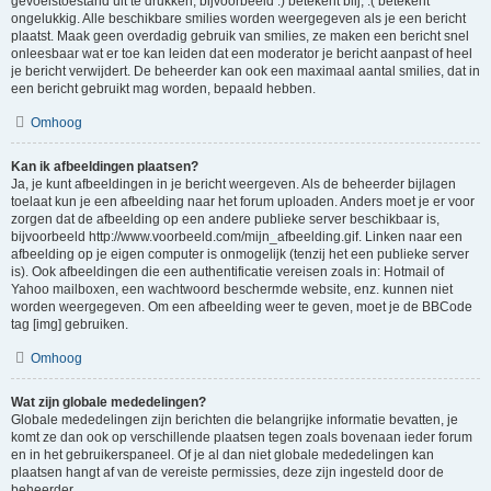
gevoelstoestand uit te drukken, bijvoorbeeld :) betekent blij, :( betekent
ongelukkig. Alle beschikbare smilies worden weergegeven als je een bericht
plaatst. Maak geen overdadig gebruik van smilies, ze maken een bericht snel
onleesbaar wat er toe kan leiden dat een moderator je bericht aanpast of heel
je bericht verwijdert. De beheerder kan ook een maximaal aantal smilies, dat in
een bericht gebruikt mag worden, bepaald hebben.
Omhoog
Kan ik afbeeldingen plaatsen?
Ja, je kunt afbeeldingen in je bericht weergeven. Als de beheerder bijlagen
toelaat kun je een afbeelding naar het forum uploaden. Anders moet je er voor
zorgen dat de afbeelding op een andere publieke server beschikbaar is,
bijvoorbeeld http://www.voorbeeld.com/mijn_afbeelding.gif. Linken naar een
afbeelding op je eigen computer is onmogelijk (tenzij het een publieke server
is). Ook afbeeldingen die een authentificatie vereisen zoals in: Hotmail of
Yahoo mailboxen, een wachtwoord beschermde website, enz. kunnen niet
worden weergegeven. Om een afbeelding weer te geven, moet je de BBCode
tag [img] gebruiken.
Omhoog
Wat zijn globale mededelingen?
Globale mededelingen zijn berichten die belangrijke informatie bevatten, je
komt ze dan ook op verschillende plaatsen tegen zoals bovenaan ieder forum
en in het gebruikerspaneel. Of je al dan niet globale mededelingen kan
plaatsen hangt af van de vereiste permissies, deze zijn ingesteld door de
beheerder.