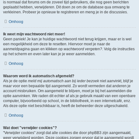
is normaal dat forums om de zoveel tijd gebruikers, die nog geen berichten
geplaatst hebben, verwijderen. Dit doen ze om de database qua omvang te
verkleinen. Probeer je opnieuw te registreren en meng je in de discussies.
Omhoog
Ik weet mijn wachtwoord niet meer!
Geen paniek! Je kan je huidige wachtwoord niet terug krijgen, maar er is wel
een mogelijkheid om deze te resetten. Hiervoor moet je naar de
aanmeldpagina gaan en klikken op
wachtwoord vergeten?
. Volg de instructies
op het scherm en even later kan je je weer aanmelden.
Omhoog
Waarom word ik automatisch afgemeld?
Als je de optie
meld mij automatisch aan bij ieder bezoek
niet aanvinkt, blijf je
maar voor een bepaalde tijd aangemeld. Zo wordt vermeden dat anderen je
account misbruiken. Om aangemeld te blijven, moet je bij het aanmelden die
optie aanvinken. We raden dit echter af als je gebruik maakt van een openbare
computer, bijvoorbeeld op school, in de bibliotheek, in een internetcafé, enz.
Als deze optie niet beschikbaar is, heeft de beheerder deze uitgeschakeld.
Omhoog
Wat doet "verwijder cookies"?
"Verwijder cookies" zorgt dat alle cookies die door phpBB3 zijn aangemaakt,
weer verwijderd worden. Deze cookies zorgen ervoor dat je aangemeld wordt