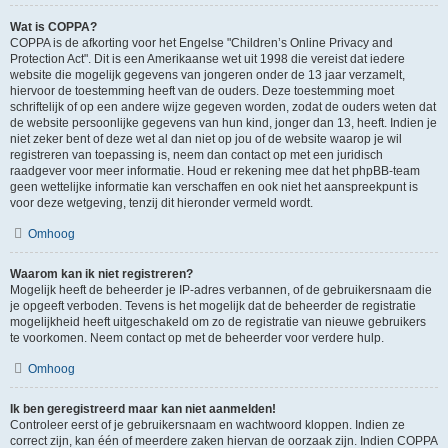
Wat is COPPA?
COPPA is de afkorting voor het Engelse "Children’s Online Privacy and
Protection Act". Dit is een Amerikaanse wet uit 1998 die vereist dat iedere
website die mogelijk gegevens van jongeren onder de 13 jaar verzamelt,
hiervoor de toestemming heeft van de ouders. Deze toestemming moet
schriftelijk of op een andere wijze gegeven worden, zodat de ouders weten dat
de website persoonlijke gegevens van hun kind, jonger dan 13, heeft. Indien je
niet zeker bent of deze wet al dan niet op jou of de website waarop je wil
registreren van toepassing is, neem dan contact op met een juridisch
raadgever voor meer informatie. Houd er rekening mee dat het phpBB-team
geen wettelijke informatie kan verschaffen en ook niet het aanspreekpunt is
voor deze wetgeving, tenzij dit hieronder vermeld wordt.
Omhoog
Waarom kan ik niet registreren?
Mogelijk heeft de beheerder je IP-adres verbannen, of de gebruikersnaam die
je opgeeft verboden. Tevens is het mogelijk dat de beheerder de registratie
mogelijkheid heeft uitgeschakeld om zo de registratie van nieuwe gebruikers
te voorkomen. Neem contact op met de beheerder voor verdere hulp.
Omhoog
Ik ben geregistreerd maar kan niet aanmelden!
Controleer eerst of je gebruikersnaam en wachtwoord kloppen. Indien ze
correct zijn, kan één of meerdere zaken hiervan de oorzaak zijn. Indien COPPA