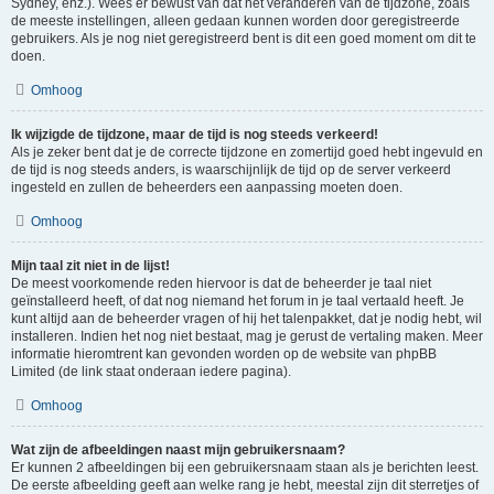
Sydney, enz.). Wees er bewust van dat het veranderen van de tijdzone, zoals
de meeste instellingen, alleen gedaan kunnen worden door geregistreerde
gebruikers. Als je nog niet geregistreerd bent is dit een goed moment om dit te
doen.
Omhoog
Ik wijzigde de tijdzone, maar de tijd is nog steeds verkeerd!
Als je zeker bent dat je de correcte tijdzone en zomertijd goed hebt ingevuld en
de tijd is nog steeds anders, is waarschijnlijk de tijd op de server verkeerd
ingesteld en zullen de beheerders een aanpassing moeten doen.
Omhoog
Mijn taal zit niet in de lijst!
De meest voorkomende reden hiervoor is dat de beheerder je taal niet
geïnstalleerd heeft, of dat nog niemand het forum in je taal vertaald heeft. Je
kunt altijd aan de beheerder vragen of hij het talenpakket, dat je nodig hebt, wil
installeren. Indien het nog niet bestaat, mag je gerust de vertaling maken. Meer
informatie hieromtrent kan gevonden worden op de website van phpBB
Limited (de link staat onderaan iedere pagina).
Omhoog
Wat zijn de afbeeldingen naast mijn gebruikersnaam?
Er kunnen 2 afbeeldingen bij een gebruikersnaam staan als je berichten leest.
De eerste afbeelding geeft aan welke rang je hebt, meestal zijn dit sterretjes of