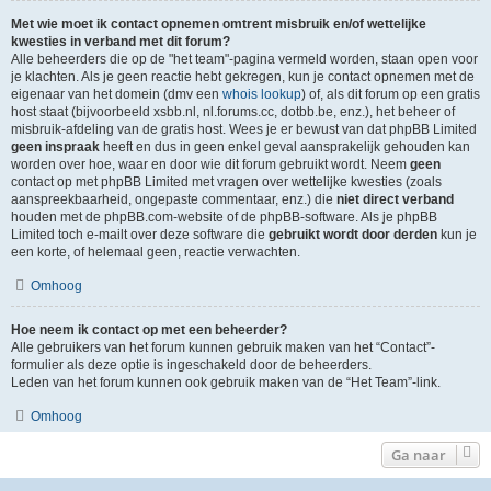
Met wie moet ik contact opnemen omtrent misbruik en/of wettelijke
kwesties in verband met dit forum?
Alle beheerders die op de "het team"-pagina vermeld worden, staan open voor
je klachten. Als je geen reactie hebt gekregen, kun je contact opnemen met de
eigenaar van het domein (dmv een
whois lookup
) of, als dit forum op een gratis
host staat (bijvoorbeeld xsbb.nl, nl.forums.cc, dotbb.be, enz.), het beheer of
misbruik-afdeling van de gratis host. Wees je er bewust van dat phpBB Limited
geen inspraak
heeft en dus in geen enkel geval aansprakelijk gehouden kan
worden over hoe, waar en door wie dit forum gebruikt wordt. Neem
geen
contact op met phpBB Limited met vragen over wettelijke kwesties (zoals
aanspreekbaarheid, ongepaste commentaar, enz.) die
niet direct verband
houden met de phpBB.com-website of de phpBB-software. Als je phpBB
Limited toch e-mailt over deze software die
gebruikt wordt door derden
kun je
een korte, of helemaal geen, reactie verwachten.
Omhoog
Hoe neem ik contact op met een beheerder?
Alle gebruikers van het forum kunnen gebruik maken van het “Contact”-
formulier als deze optie is ingeschakeld door de beheerders.
Leden van het forum kunnen ook gebruik maken van de “Het Team”-link.
Omhoog
Ga naar