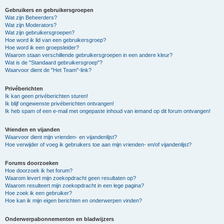
Gebruikers en gebruikersgroepen
Wat zijn Beheerders?
Wat zijn Moderators?
Wat zijn gebruikersgroepen?
Hoe word ik lid van een gebruikersgroep?
Hoe word ik een groepsleider?
Waarom staan verschillende gebruikersgroepen in een andere kleur?
Wat is de "Standaard gebruikersgroep"?
Waarvoor dient de "Het Team"-link?
Privéberichten
Ik kan geen privéberichten sturen!
Ik blijf ongewenste privéberichten ontvangen!
Ik heb spam of een e-mail met ongepaste inhoud van iemand op dit forum ontvangen!
Vrienden en vijanden
Waarvoor dient mijn vrienden- en vijandenlijst?
Hoe verwijder of voeg ik gebruikers toe aan mijn vrienden- en/of vijandenlijst?
Forums doorzoeken
Hoe doorzoek ik het forum?
Waarom levert mijn zoekopdracht geen resultaten op?
Waarom resulteert mijn zoekopdracht in een lege pagina?
Hoe zoek ik een gebruiker?
Hoe kan ik mijn eigen berichten en onderwerpen vinden?
Onderwerpabonnementen en bladwijzers