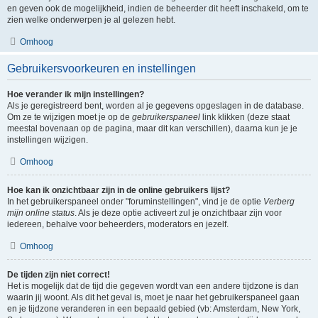
en geven ook de mogelijkheid, indien de beheerder dit heeft inschakeld, om te
zien welke onderwerpen je al gelezen hebt.
Omhoog
Gebruikersvoorkeuren en instellingen
Hoe verander ik mijn instellingen?
Als je geregistreerd bent, worden al je gegevens opgeslagen in de database.
Om ze te wijzigen moet je op de
gebruikerspaneel
link klikken (deze staat
meestal bovenaan op de pagina, maar dit kan verschillen), daarna kun je je
instellingen wijzigen.
Omhoog
Hoe kan ik onzichtbaar zijn in de online gebruikers lijst?
In het gebruikerspaneel onder "foruminstellingen", vind je de optie
Verberg
mijn online status
. Als je deze optie activeert zul je onzichtbaar zijn voor
iedereen, behalve voor beheerders, moderators en jezelf.
Omhoog
De tijden zijn niet correct!
Het is mogelijk dat de tijd die gegeven wordt van een andere tijdzone is dan
waarin jij woont. Als dit het geval is, moet je naar het gebruikerspaneel gaan
en je tijdzone veranderen in een bepaald gebied (vb: Amsterdam, New York,