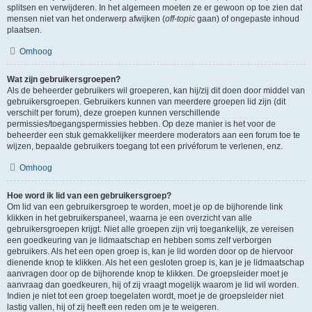
splitsen en verwijderen. In het algemeen moeten ze er gewoon op toe zien dat
mensen niet van het onderwerp afwijken (
off-topic
gaan) of ongepaste inhoud
plaatsen.
Omhoog
Wat zijn gebruikersgroepen?
Als de beheerder gebruikers wil groeperen, kan hij/zij dit doen door middel van
gebruikersgroepen. Gebruikers kunnen van meerdere groepen lid zijn (dit
verschilt per forum), deze groepen kunnen verschillende
permissies/toegangspermissies hebben. Op deze manier is het voor de
beheerder een stuk gemakkelijker meerdere moderators aan een forum toe te
wijzen, bepaalde gebruikers toegang tot een privéforum te verlenen, enz.
Omhoog
Hoe word ik lid van een gebruikersgroep?
Om lid van een gebruikersgroep te worden, moet je op de bijhorende link
klikken in het gebruikerspaneel, waarna je een overzicht van alle
gebruikersgroepen krijgt. Niet alle groepen zijn vrij toegankelijk, ze vereisen
een goedkeuring van je lidmaatschap en hebben soms zelf verborgen
gebruikers. Als het een open groep is, kan je lid worden door op de hiervoor
dienende knop te klikken. Als het een gesloten groep is, kan je je lidmaatschap
aanvragen door op de bijhorende knop te klikken. De groepsleider moet je
aanvraag dan goedkeuren, hij of zij vraagt mogelijk waarom je lid wil worden.
Indien je niet tot een groep toegelaten wordt, moet je de groepsleider niet
lastig vallen, hij of zij heeft een reden om je te weigeren.