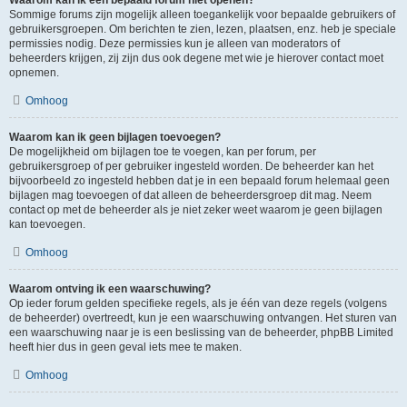
Waarom kan ik een bepaald forum niet openen?
Sommige forums zijn mogelijk alleen toegankelijk voor bepaalde gebruikers of
gebruikersgroepen. Om berichten te zien, lezen, plaatsen, enz. heb je speciale
permissies nodig. Deze permissies kun je alleen van moderators of
beheerders krijgen, zij zijn dus ook degene met wie je hierover contact moet
opnemen.
Omhoog
Waarom kan ik geen bijlagen toevoegen?
De mogelijkheid om bijlagen toe te voegen, kan per forum, per
gebruikersgroep of per gebruiker ingesteld worden. De beheerder kan het
bijvoorbeeld zo ingesteld hebben dat je in een bepaald forum helemaal geen
bijlagen mag toevoegen of dat alleen de beheerdersgroep dit mag. Neem
contact op met de beheerder als je niet zeker weet waarom je geen bijlagen
kan toevoegen.
Omhoog
Waarom ontving ik een waarschuwing?
Op ieder forum gelden specifieke regels, als je één van deze regels (volgens
de beheerder) overtreedt, kun je een waarschuwing ontvangen. Het sturen van
een waarschuwing naar je is een beslissing van de beheerder, phpBB Limited
heeft hier dus in geen geval iets mee te maken.
Omhoog