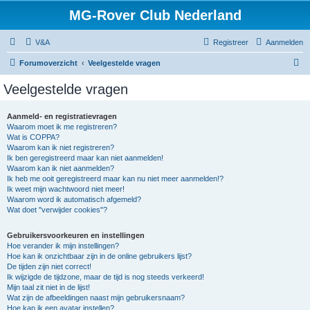
MG-Rover Club Nederland
V&A
Registreer
Aanmelden
Z
Forumoverzicht
Veelgestelde vragen
o
Veelgestelde vragen
e
k
Aanmeld- en registratievragen
Waarom moet ik me registreren?
Wat is COPPA?
Waarom kan ik niet registreren?
Ik ben geregistreerd maar kan niet aanmelden!
Waarom kan ik niet aanmelden?
Ik heb me ooit geregistreerd maar kan nu niet meer aanmelden!?
Ik weet mijn wachtwoord niet meer!
Waarom word ik automatisch afgemeld?
Wat doet "verwijder cookies"?
Gebruikersvoorkeuren en instellingen
Hoe verander ik mijn instellingen?
Hoe kan ik onzichtbaar zijn in de online gebruikers lijst?
De tijden zijn niet correct!
Ik wijzigde de tijdzone, maar de tijd is nog steeds verkeerd!
Mijn taal zit niet in de lijst!
Wat zijn de afbeeldingen naast mijn gebruikersnaam?
Hoe kan ik een avatar instellen?