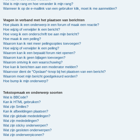
Wat is mijn rang en hoe verander ik mijn rang?
Wanneer ik op de e-maillink van een gebruiker klik, moet ik me aanmelden?
Vragen in verband met het plaatsen van berichten
Hoe plaats ik een onderwerp in een forum of maak een reactie?
Hoe wijzig of verwijder ik een bericht?
Hoe voeg ik een onderschrift toe aan mijn bericht?
Hoe maak ik een peiling?
Waarom kan ik niet meer peilingsopties toevoegen?
Hoe wijzig of verwijder ik een peiling?
Waarom kan ik een bepaald forum niet openen?
Waarom kan ik geen bijlagen toevoegen?
Waarom ontving ik een waarschuwing?
Hoe kan ik berichten aan een moderator melden?
Waarvoor dient de "Opslaan"-knop bij het plaatsen van een bericht?
Waarom moet mijn bericht goedgekeurd worden?
Hoe bump ik mijn onderwerp?
Tekstopmaak en onderwerp soorten
Wat is BBCode?
Kan ik HTML gebruiken?
Wat zijn Smilies?
Kan ik afbeeldingen plaatsen?
Wat zijn globale mededelingen?
Wat zijn mededelingen?
Wat zijn sticky onderwerpen?
Wat zijn gesloten onderwerpen?
Wat zijn onderwerpiconen?