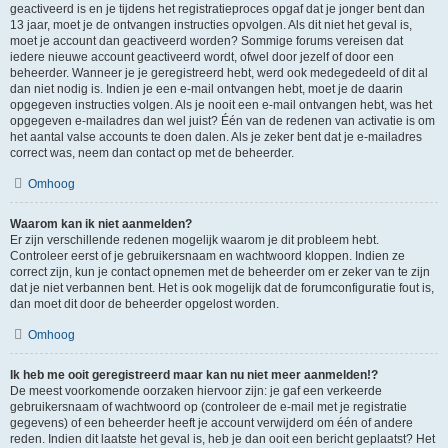
geactiveerd is en je tijdens het registratieproces opgaf dat je jonger bent dan
13 jaar, moet je de ontvangen instructies opvolgen. Als dit niet het geval is,
moet je account dan geactiveerd worden? Sommige forums vereisen dat
iedere nieuwe account geactiveerd wordt, ofwel door jezelf of door een
beheerder. Wanneer je je geregistreerd hebt, werd ook medegedeeld of dit al
dan niet nodig is. Indien je een e-mail ontvangen hebt, moet je de daarin
opgegeven instructies volgen. Als je nooit een e-mail ontvangen hebt, was het
opgegeven e-mailadres dan wel juist? Één van de redenen van activatie is om
het aantal valse accounts te doen dalen. Als je zeker bent dat je e-mailadres
correct was, neem dan contact op met de beheerder.
Omhoog
Waarom kan ik niet aanmelden?
Er zijn verschillende redenen mogelijk waarom je dit probleem hebt.
Controleer eerst of je gebruikersnaam en wachtwoord kloppen. Indien ze
correct zijn, kun je contact opnemen met de beheerder om er zeker van te zijn
dat je niet verbannen bent. Het is ook mogelijk dat de forumconfiguratie fout is,
dan moet dit door de beheerder opgelost worden.
Omhoog
Ik heb me ooit geregistreerd maar kan nu niet meer aanmelden!?
De meest voorkomende oorzaken hiervoor zijn: je gaf een verkeerde
gebruikersnaam of wachtwoord op (controleer de e-mail met je registratie
gegevens) of een beheerder heeft je account verwijderd om één of andere
reden. Indien dit laatste het geval is, heb je dan ooit een bericht geplaatst? Het