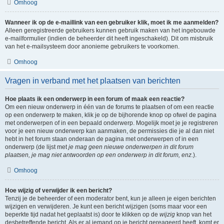
Omhoog
Wanneer ik op de e-maillink van een gebruiker klik, moet ik me aanmelden?
Alleen geregistreerde gebruikers kunnen gebruik maken van het ingebouwde
e-mailformulier (indien de beheerder dit heeft ingeschakeld). Dit om misbruik
van het e-mailsysteem door anonieme gebruikers te voorkomen.
Omhoog
Vragen in verband met het plaatsen van berichten
Hoe plaats ik een onderwerp in een forum of maak een reactie?
Om een nieuw onderwerp in één van de forums te plaatsen of om een reactie
op een onderwerp te maken, klik je op de bijhorende knop op ofwel de pagina
met onderwerpen of in een bepaald onderwerp. Mogelijk moet je je registreren
voor je een nieuw onderwerp kan aanmaken, de permissies die je al dan niet
hebt in het forum staan onderaan de pagina met onderwerpen of in een
onderwerp (de lijst met
je mag geen nieuwe onderwerpen in dit forum
plaatsen, je mag niet antwoorden op een onderwerp in dit forum, enz.
).
Omhoog
Hoe wijzig of verwijder ik een bericht?
Tenzij je de beheerder of een moderator bent, kun je alleen je eigen berichten
wijzigen en verwijderen. Je kunt een bericht wijzigen (soms maar voor een
beperkte tijd nadat het geplaatst is) door te klikken op de
wijzig
knop van het
desbetreffende bericht. Als er al iemand op je bericht gereageerd heeft, komt er