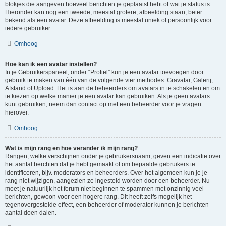
blokjes die aangeven hoeveel berichten je geplaatst hebt of wat je status is.
Hieronder kan nog een tweede, meestal grotere, afbeelding staan, beter
bekend als een avatar. Deze afbeelding is meestal uniek of persoonlijk voor
iedere gebruiker.
Omhoog
Hoe kan ik een avatar instellen?
In je Gebruikerspaneel, onder “Profiel” kun je een avatar toevoegen door
gebruik te maken van één van de volgende vier methodes: Gravatar, Galerij,
Afstand of Upload. Het is aan de beheerders om avatars in te schakelen en om
te kiezen op welke manier je een avatar kan gebruiken. Als je geen avatars
kunt gebruiken, neem dan contact op met een beheerder voor je vragen
hierover.
Omhoog
Wat is mijn rang en hoe verander ik mijn rang?
Rangen, welke verschijnen onder je gebruikersnaam, geven een indicatie over
het aantal berchten dat je hebt gemaakt of om bepaalde gebruikers te
identificeren, bijv. moderators en beheerders. Over het algemeen kun je je
rang niet wijzigen, aangezien ze ingesteld worden door een beheerder. Nu
moet je natuurlijk het forum niet beginnen te spammen met onzinnig veel
berichten, gewoon voor een hogere rang. Dit heeft zelfs mogelijk het
tegenovergestelde effect, een beheerder of moderator kunnen je berichten
aantal doen dalen.