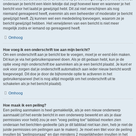
onderaan je bericht een klein tekstje dat zegt hoeveel keer en wanneer je het
bericht voor het laatst je gewijzigd hebt. Dit zal niet verschijnen als nog
niemand gereageerd heeft, evenmin als een beheerder of moderator je bericht
gewijzigd heeft. Zij kunnen wel een mededeling toevoegen, waarom ze je
bericht gewijzigd hebben. Het verwijderen van een bericht is niet meer
mogelijk zodra er iemand op gereageerd heeft.
Omhoog
Hoe voeg ik een onderschrift toe aan mijn bericht?
Om een onderschrift aan je bericht toe te voegen, moet je er eerst één maken.
Dit kun je via het gebruikerspaneel doen. Als je dit gedaan hebt, kun je de
optie
voeg mijn onderschrift toe
aanvinken als je een bericht plaatst. Je kunt er
ook voor zorgen dat je onderschrift automatisch aan ieder nieuw bericht wordt
toegevoegd. Dit doe je door de bijhorende optie te activeren in het
gebruikerspaneel (het is nog altijd mogelijk om het onderschrift uit te
schakelen als je het bericht plaatst).
Omhoog
Hoe maak ik een peiling?
Een peiling aanmaken is heel gemakkelijk, als je een nieuw onderwerp
aanmaakt (of het eerste bericht in een onderwerp bewerkt en als je daar
permissies voor hebt) zou je een "voeg peiling toe" tabblad moeten zien
onderaan het berichten-gedeelte (als je dit tabblad niet kan zien, heb je niet de
juiste permissies om peilingen aan te maken). Je moet een titel voor de peiling
invullen bij "peilingsvraag" en dan minstens 2 mogelijkheden invullen in het