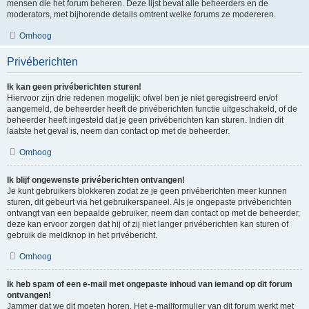
mensen die het forum beheren. Deze lijst bevat alle beheerders en de
moderators, met bijhorende details omtrent welke forums ze modereren.
Omhoog
Privéberichten
Ik kan geen privéberichten sturen!
Hiervoor zijn drie redenen mogelijk: ofwel ben je niet geregistreerd en/of
aangemeld, de beheerder heeft de privéberichten functie uitgeschakeld, of de
beheerder heeft ingesteld dat je geen privéberichten kan sturen. Indien dit
laatste het geval is, neem dan contact op met de beheerder.
Omhoog
Ik blijf ongewenste privéberichten ontvangen!
Je kunt gebruikers blokkeren zodat ze je geen privéberichten meer kunnen
sturen, dit gebeurt via het gebruikerspaneel. Als je ongepaste privéberichten
ontvangt van een bepaalde gebruiker, neem dan contact op met de beheerder,
deze kan ervoor zorgen dat hij of zij niet langer privéberichten kan sturen of
gebruik de meldknop in het privébericht.
Omhoog
Ik heb spam of een e-mail met ongepaste inhoud van iemand op dit forum
ontvangen!
Jammer dat we dit moeten horen. Het e-mailformulier van dit forum werkt met