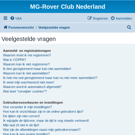
MG-Rover Club Nederland
V&A
Registreer
Aanmelden
Z
Forumoverzicht
Veelgestelde vragen
o
Veelgestelde vragen
e
k
Aanmeld- en registratievragen
Waarom moet ik me registreren?
Wat is COPPA?
Waarom kan ik niet registreren?
Ik ben geregistreerd maar kan niet aanmelden!
Waarom kan ik niet aanmelden?
Ik heb me ooit geregistreerd maar kan nu niet meer aanmelden!?
Ik weet mijn wachtwoord niet meer!
Waarom word ik automatisch afgemeld?
Wat doet "verwijder cookies"?
Gebruikersvoorkeuren en instellingen
Hoe verander ik mijn instellingen?
Hoe kan ik onzichtbaar zijn in de online gebruikers lijst?
De tijden zijn niet correct!
Ik wijzigde de tijdzone, maar de tijd is nog steeds verkeerd!
Mijn taal zit niet in de lijst!
Wat zijn de afbeeldingen naast mijn gebruikersnaam?
Hoe kan ik een avatar instellen?