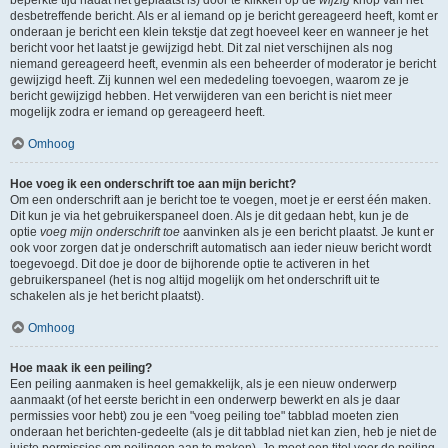
beperkte tijd nadat het geplaatst is) door te klikken op de
wijzig
knop van het
desbetreffende bericht. Als er al iemand op je bericht gereageerd heeft, komt er
onderaan je bericht een klein tekstje dat zegt hoeveel keer en wanneer je het
bericht voor het laatst je gewijzigd hebt. Dit zal niet verschijnen als nog
niemand gereageerd heeft, evenmin als een beheerder of moderator je bericht
gewijzigd heeft. Zij kunnen wel een mededeling toevoegen, waarom ze je
bericht gewijzigd hebben. Het verwijderen van een bericht is niet meer
mogelijk zodra er iemand op gereageerd heeft.
Omhoog
Hoe voeg ik een onderschrift toe aan mijn bericht?
Om een onderschrift aan je bericht toe te voegen, moet je er eerst één maken.
Dit kun je via het gebruikerspaneel doen. Als je dit gedaan hebt, kun je de
optie
voeg mijn onderschrift toe
aanvinken als je een bericht plaatst. Je kunt er
ook voor zorgen dat je onderschrift automatisch aan ieder nieuw bericht wordt
toegevoegd. Dit doe je door de bijhorende optie te activeren in het
gebruikerspaneel (het is nog altijd mogelijk om het onderschrift uit te
schakelen als je het bericht plaatst).
Omhoog
Hoe maak ik een peiling?
Een peiling aanmaken is heel gemakkelijk, als je een nieuw onderwerp
aanmaakt (of het eerste bericht in een onderwerp bewerkt en als je daar
permissies voor hebt) zou je een "voeg peiling toe" tabblad moeten zien
onderaan het berichten-gedeelte (als je dit tabblad niet kan zien, heb je niet de