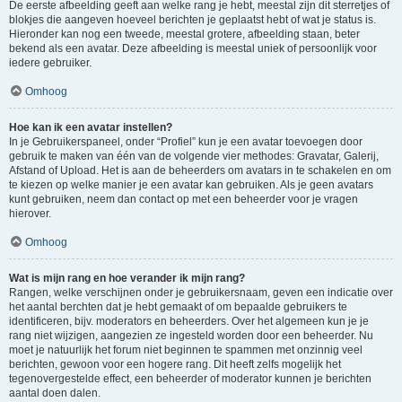
De eerste afbeelding geeft aan welke rang je hebt, meestal zijn dit sterretjes of
blokjes die aangeven hoeveel berichten je geplaatst hebt of wat je status is.
Hieronder kan nog een tweede, meestal grotere, afbeelding staan, beter
bekend als een avatar. Deze afbeelding is meestal uniek of persoonlijk voor
iedere gebruiker.
Omhoog
Hoe kan ik een avatar instellen?
In je Gebruikerspaneel, onder “Profiel” kun je een avatar toevoegen door
gebruik te maken van één van de volgende vier methodes: Gravatar, Galerij,
Afstand of Upload. Het is aan de beheerders om avatars in te schakelen en om
te kiezen op welke manier je een avatar kan gebruiken. Als je geen avatars
kunt gebruiken, neem dan contact op met een beheerder voor je vragen
hierover.
Omhoog
Wat is mijn rang en hoe verander ik mijn rang?
Rangen, welke verschijnen onder je gebruikersnaam, geven een indicatie over
het aantal berchten dat je hebt gemaakt of om bepaalde gebruikers te
identificeren, bijv. moderators en beheerders. Over het algemeen kun je je
rang niet wijzigen, aangezien ze ingesteld worden door een beheerder. Nu
moet je natuurlijk het forum niet beginnen te spammen met onzinnig veel
berichten, gewoon voor een hogere rang. Dit heeft zelfs mogelijk het
tegenovergestelde effect, een beheerder of moderator kunnen je berichten
aantal doen dalen.