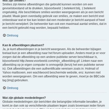
Wat zijn Smilies?
Smilies zijn kleine afbeeldingen die gebruikt kunnen worden om een
gevoelstoestand uit te drukken, bijvoorbeeld :) betekent blij, :( betekent
ongelukkig. Alle beschikbare smilies worden weergegeven als je een bericht
plaatst. Maak geen overdadig gebruik van smilies, ze maken een bericht snel
onleesbaar wat er toe kan leiden dat een moderator je bericht aanpast of heel
je bericht verwijdert. De beheerder kan ook een maximaal aantal smilies, dat in
een bericht gebruikt mag worden, bepaald hebben.
Omhoog
Kan ik afbeeldingen plaatsen?
Ja, je kunt afbeeldingen in je bericht weergeven. Als de beheerder bijlagen
toelaat kun je een afbeelding naar het forum uploaden. Anders moet je er voor
zorgen dat de afbeelding op een andere publieke server beschikbaar is,
bijvoorbeeld http://www.voorbeeld.com/mijn_afbeelding.gif. Linken naar een
afbeelding op je eigen computer is onmogelijk (tenzij het een publieke server
is). Ook afbeeldingen die een authentificatie vereisen zoals in: Hotmail of
Yahoo mailboxen, een wachtwoord beschermde website, enz. kunnen niet
worden weergegeven. Om een afbeelding weer te geven, moet je de BBCode
tag [img] gebruiken.
Omhoog
Wat zijn globale mededelingen?
Globale mededelingen zijn berichten die belangrijke informatie bevatten, je
komt ze dan ook op verschillende plaatsen tegen zoals bovenaan ieder forum