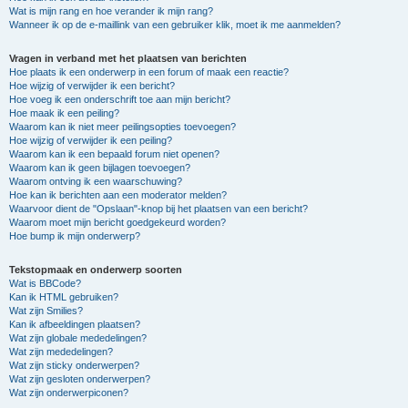
Wat is mijn rang en hoe verander ik mijn rang?
Wanneer ik op de e-maillink van een gebruiker klik, moet ik me aanmelden?
Vragen in verband met het plaatsen van berichten
Hoe plaats ik een onderwerp in een forum of maak een reactie?
Hoe wijzig of verwijder ik een bericht?
Hoe voeg ik een onderschrift toe aan mijn bericht?
Hoe maak ik een peiling?
Waarom kan ik niet meer peilingsopties toevoegen?
Hoe wijzig of verwijder ik een peiling?
Waarom kan ik een bepaald forum niet openen?
Waarom kan ik geen bijlagen toevoegen?
Waarom ontving ik een waarschuwing?
Hoe kan ik berichten aan een moderator melden?
Waarvoor dient de "Opslaan"-knop bij het plaatsen van een bericht?
Waarom moet mijn bericht goedgekeurd worden?
Hoe bump ik mijn onderwerp?
Tekstopmaak en onderwerp soorten
Wat is BBCode?
Kan ik HTML gebruiken?
Wat zijn Smilies?
Kan ik afbeeldingen plaatsen?
Wat zijn globale mededelingen?
Wat zijn mededelingen?
Wat zijn sticky onderwerpen?
Wat zijn gesloten onderwerpen?
Wat zijn onderwerpiconen?