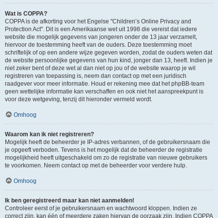
Wat is COPPA?
COPPA is de afkorting voor het Engelse "Children’s Online Privacy and
Protection Act". Dit is een Amerikaanse wet uit 1998 die vereist dat iedere
website die mogelijk gegevens van jongeren onder de 13 jaar verzamelt,
hiervoor de toestemming heeft van de ouders. Deze toestemming moet
schriftelijk of op een andere wijze gegeven worden, zodat de ouders weten dat
de website persoonlijke gegevens van hun kind, jonger dan 13, heeft. Indien je
niet zeker bent of deze wet al dan niet op jou of de website waarop je wil
registreren van toepassing is, neem dan contact op met een juridisch
raadgever voor meer informatie. Houd er rekening mee dat het phpBB-team
geen wettelijke informatie kan verschaffen en ook niet het aanspreekpunt is
voor deze wetgeving, tenzij dit hieronder vermeld wordt.
Omhoog
Waarom kan ik niet registreren?
Mogelijk heeft de beheerder je IP-adres verbannen, of de gebruikersnaam die
je opgeeft verboden. Tevens is het mogelijk dat de beheerder de registratie
mogelijkheid heeft uitgeschakeld om zo de registratie van nieuwe gebruikers
te voorkomen. Neem contact op met de beheerder voor verdere hulp.
Omhoog
Ik ben geregistreerd maar kan niet aanmelden!
Controleer eerst of je gebruikersnaam en wachtwoord kloppen. Indien ze
correct zijn, kan één of meerdere zaken hiervan de oorzaak zijn. Indien COPPA