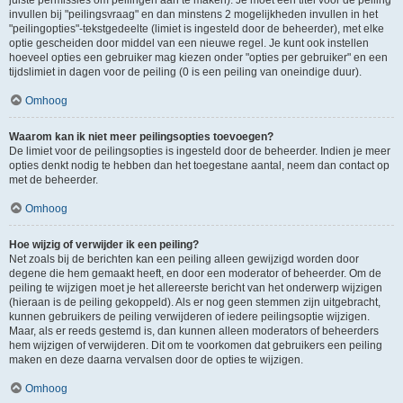
juiste permissies om peilingen aan te maken). Je moet een titel voor de peiling
invullen bij "peilingsvraag" en dan minstens 2 mogelijkheden invullen in het
"peilingopties"-tekstgedeelte (limiet is ingesteld door de beheerder), met elke
optie gescheiden door middel van een nieuwe regel. Je kunt ook instellen
hoeveel opties een gebruiker mag kiezen onder "opties per gebruiker" en een
tijdslimiet in dagen voor de peiling (0 is een peiling van oneindige duur).
Omhoog
Waarom kan ik niet meer peilingsopties toevoegen?
De limiet voor de peilingsopties is ingesteld door de beheerder. Indien je meer
opties denkt nodig te hebben dan het toegestane aantal, neem dan contact op
met de beheerder.
Omhoog
Hoe wijzig of verwijder ik een peiling?
Net zoals bij de berichten kan een peiling alleen gewijzigd worden door
degene die hem gemaakt heeft, en door een moderator of beheerder. Om de
peiling te wijzigen moet je het allereerste bericht van het onderwerp wijzigen
(hieraan is de peiling gekoppeld). Als er nog geen stemmen zijn uitgebracht,
kunnen gebruikers de peiling verwijderen of iedere peilingsoptie wijzigen.
Maar, als er reeds gestemd is, dan kunnen alleen moderators of beheerders
hem wijzigen of verwijderen. Dit om te voorkomen dat gebruikers een peiling
maken en deze daarna vervalsen door de opties te wijzigen.
Omhoog