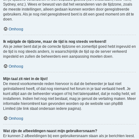
Sydney, enz.). Wees er bewust van dat het veranderen van de tijdzone, zoals
de meeste instellingen, alleen gedaan kunnen worden door geregistreerde
gebruikers. Als je nog niet geregistreerd bent is dit een goed moment om dit te
doen.
Omhoog
Ik wijzigde de tijdzone, maar de tijd is nog steeds verkeerd!
Als je zeker bent dat je de correcte tijdzone en zomertijd goed hebt ingevuld en
de tijd is nog steeds anders, is waarschijnlijk de tijd op de server verkeerd
ingesteld en zullen de beheerders een aanpassing moeten doen.
Omhoog
Mijn taal zit niet in de lijst!
De meest voorkomende reden hiervoor is dat de beheerder je taal niet
geïnstalleerd heeft, of dat nog niemand het forum in je taal vertaald heeft. Je
kunt altijd aan de beheerder vragen of hij het talenpakket, dat je nodig hebt, wil
installeren. Indien het nog niet bestaat, mag je gerust de vertaling maken. Meer
informatie hieromtrent kan gevonden worden op de website van phpBB
Limited (de link staat onderaan iedere pagina).
Omhoog
Wat zijn de afbeeldingen naast mijn gebruikersnaam?
Er kunnen 2 afbeeldingen bij een gebruikersnaam staan als je berichten leest.