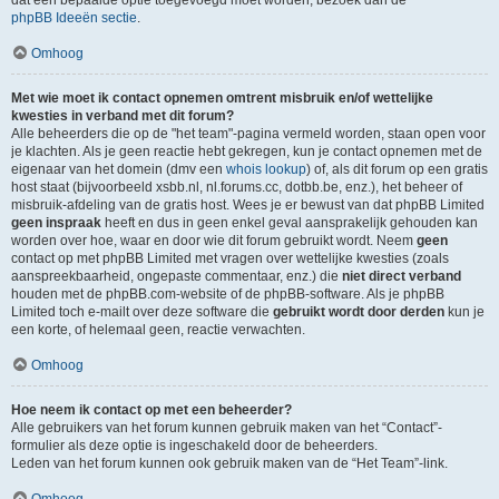
dat een bepaalde optie toegevoegd moet worden, bezoek dan de
phpBB Ideeën sectie
.
Omhoog
Met wie moet ik contact opnemen omtrent misbruik en/of wettelijke
kwesties in verband met dit forum?
Alle beheerders die op de "het team"-pagina vermeld worden, staan open voor
je klachten. Als je geen reactie hebt gekregen, kun je contact opnemen met de
eigenaar van het domein (dmv een
whois lookup
) of, als dit forum op een gratis
host staat (bijvoorbeeld xsbb.nl, nl.forums.cc, dotbb.be, enz.), het beheer of
misbruik-afdeling van de gratis host. Wees je er bewust van dat phpBB Limited
geen inspraak
heeft en dus in geen enkel geval aansprakelijk gehouden kan
worden over hoe, waar en door wie dit forum gebruikt wordt. Neem
geen
contact op met phpBB Limited met vragen over wettelijke kwesties (zoals
aanspreekbaarheid, ongepaste commentaar, enz.) die
niet direct verband
houden met de phpBB.com-website of de phpBB-software. Als je phpBB
Limited toch e-mailt over deze software die
gebruikt wordt door derden
kun je
een korte, of helemaal geen, reactie verwachten.
Omhoog
Hoe neem ik contact op met een beheerder?
Alle gebruikers van het forum kunnen gebruik maken van het “Contact”-
formulier als deze optie is ingeschakeld door de beheerders.
Leden van het forum kunnen ook gebruik maken van de “Het Team”-link.