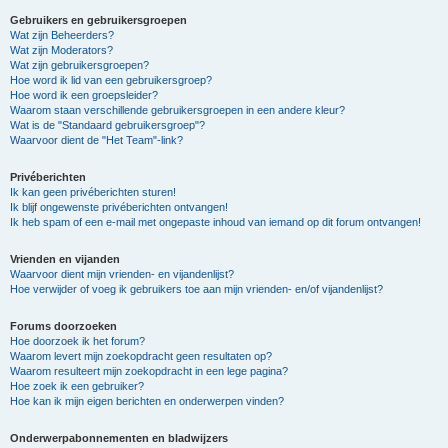
Gebruikers en gebruikersgroepen
Wat zijn Beheerders?
Wat zijn Moderators?
Wat zijn gebruikersgroepen?
Hoe word ik lid van een gebruikersgroep?
Hoe word ik een groepsleider?
Waarom staan verschillende gebruikersgroepen in een andere kleur?
Wat is de "Standaard gebruikersgroep"?
Waarvoor dient de "Het Team"-link?
Privéberichten
Ik kan geen privéberichten sturen!
Ik blijf ongewenste privéberichten ontvangen!
Ik heb spam of een e-mail met ongepaste inhoud van iemand op dit forum ontvangen!
Vrienden en vijanden
Waarvoor dient mijn vrienden- en vijandenlijst?
Hoe verwijder of voeg ik gebruikers toe aan mijn vrienden- en/of vijandenlijst?
Forums doorzoeken
Hoe doorzoek ik het forum?
Waarom levert mijn zoekopdracht geen resultaten op?
Waarom resulteert mijn zoekopdracht in een lege pagina?
Hoe zoek ik een gebruiker?
Hoe kan ik mijn eigen berichten en onderwerpen vinden?
Onderwerpabonnementen en bladwijzers