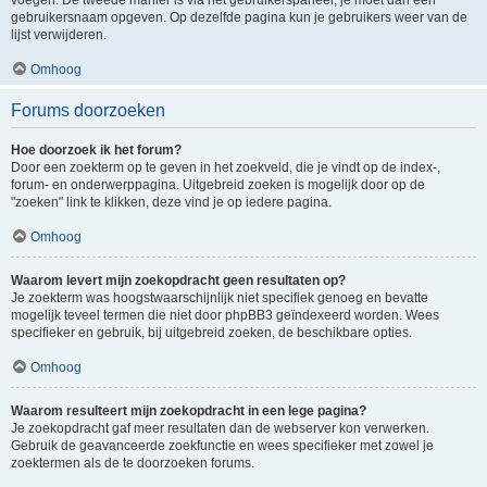
voegen. De tweede manier is via het gebruikerspaneel, je moet dan een
gebruikersnaam opgeven. Op dezelfde pagina kun je gebruikers weer van de
lijst verwijderen.
Omhoog
Forums doorzoeken
Hoe doorzoek ik het forum?
Door een zoekterm op te geven in het zoekveld, die je vindt op de index-,
forum- en onderwerppagina. Uitgebreid zoeken is mogelijk door op de
"zoeken" link te klikken, deze vind je op iedere pagina.
Omhoog
Waarom levert mijn zoekopdracht geen resultaten op?
Je zoekterm was hoogstwaarschijnlijk niet specifiek genoeg en bevatte
mogelijk teveel termen die niet door phpBB3 geïndexeerd worden. Wees
specifieker en gebruik, bij uitgebreid zoeken, de beschikbare opties.
Omhoog
Waarom resulteert mijn zoekopdracht in een lege pagina?
Je zoekopdracht gaf meer resultaten dan de webserver kon verwerken.
Gebruik de geavanceerde zoekfunctie en wees specifieker met zowel je
zoektermen als de te doorzoeken forums.