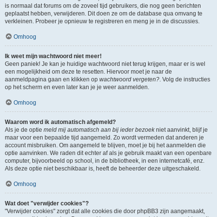
is normaal dat forums om de zoveel tijd gebruikers, die nog geen berichten
geplaatst hebben, verwijderen. Dit doen ze om de database qua omvang te
verkleinen. Probeer je opnieuw te registreren en meng je in de discussies.
Omhoog
Ik weet mijn wachtwoord niet meer!
Geen paniek! Je kan je huidige wachtwoord niet terug krijgen, maar er is wel
een mogelijkheid om deze te resetten. Hiervoor moet je naar de
aanmeldpagina gaan en klikken op
wachtwoord vergeten?
. Volg de instructies
op het scherm en even later kan je je weer aanmelden.
Omhoog
Waarom word ik automatisch afgemeld?
Als je de optie
meld mij automatisch aan bij ieder bezoek
niet aanvinkt, blijf je
maar voor een bepaalde tijd aangemeld. Zo wordt vermeden dat anderen je
account misbruiken. Om aangemeld te blijven, moet je bij het aanmelden die
optie aanvinken. We raden dit echter af als je gebruik maakt van een openbare
computer, bijvoorbeeld op school, in de bibliotheek, in een internetcafé, enz.
Als deze optie niet beschikbaar is, heeft de beheerder deze uitgeschakeld.
Omhoog
Wat doet "verwijder cookies"?
"Verwijder cookies" zorgt dat alle cookies die door phpBB3 zijn aangemaakt,