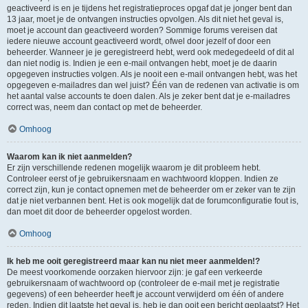
geactiveerd is en je tijdens het registratieproces opgaf dat je jonger bent dan
13 jaar, moet je de ontvangen instructies opvolgen. Als dit niet het geval is,
moet je account dan geactiveerd worden? Sommige forums vereisen dat
iedere nieuwe account geactiveerd wordt, ofwel door jezelf of door een
beheerder. Wanneer je je geregistreerd hebt, werd ook medegedeeld of dit al
dan niet nodig is. Indien je een e-mail ontvangen hebt, moet je de daarin
opgegeven instructies volgen. Als je nooit een e-mail ontvangen hebt, was het
opgegeven e-mailadres dan wel juist? Één van de redenen van activatie is om
het aantal valse accounts te doen dalen. Als je zeker bent dat je e-mailadres
correct was, neem dan contact op met de beheerder.
Omhoog
Waarom kan ik niet aanmelden?
Er zijn verschillende redenen mogelijk waarom je dit probleem hebt.
Controleer eerst of je gebruikersnaam en wachtwoord kloppen. Indien ze
correct zijn, kun je contact opnemen met de beheerder om er zeker van te zijn
dat je niet verbannen bent. Het is ook mogelijk dat de forumconfiguratie fout is,
dan moet dit door de beheerder opgelost worden.
Omhoog
Ik heb me ooit geregistreerd maar kan nu niet meer aanmelden!?
De meest voorkomende oorzaken hiervoor zijn: je gaf een verkeerde
gebruikersnaam of wachtwoord op (controleer de e-mail met je registratie
gegevens) of een beheerder heeft je account verwijderd om één of andere
reden. Indien dit laatste het geval is, heb je dan ooit een bericht geplaatst? Het