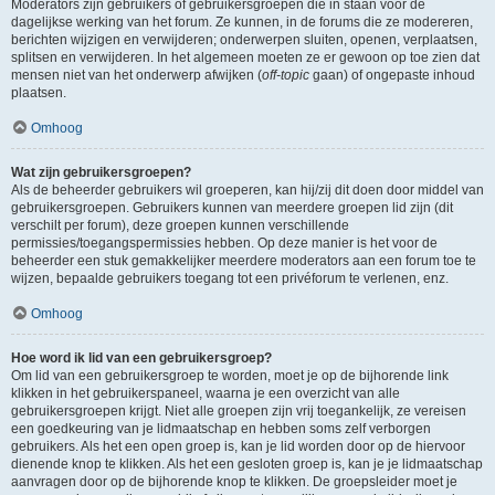
Moderators zijn gebruikers of gebruikersgroepen die in staan voor de
dagelijkse werking van het forum. Ze kunnen, in de forums die ze modereren,
berichten wijzigen en verwijderen; onderwerpen sluiten, openen, verplaatsen,
splitsen en verwijderen. In het algemeen moeten ze er gewoon op toe zien dat
mensen niet van het onderwerp afwijken (
off-topic
gaan) of ongepaste inhoud
plaatsen.
Omhoog
Wat zijn gebruikersgroepen?
Als de beheerder gebruikers wil groeperen, kan hij/zij dit doen door middel van
gebruikersgroepen. Gebruikers kunnen van meerdere groepen lid zijn (dit
verschilt per forum), deze groepen kunnen verschillende
permissies/toegangspermissies hebben. Op deze manier is het voor de
beheerder een stuk gemakkelijker meerdere moderators aan een forum toe te
wijzen, bepaalde gebruikers toegang tot een privéforum te verlenen, enz.
Omhoog
Hoe word ik lid van een gebruikersgroep?
Om lid van een gebruikersgroep te worden, moet je op de bijhorende link
klikken in het gebruikerspaneel, waarna je een overzicht van alle
gebruikersgroepen krijgt. Niet alle groepen zijn vrij toegankelijk, ze vereisen
een goedkeuring van je lidmaatschap en hebben soms zelf verborgen
gebruikers. Als het een open groep is, kan je lid worden door op de hiervoor
dienende knop te klikken. Als het een gesloten groep is, kan je je lidmaatschap
aanvragen door op de bijhorende knop te klikken. De groepsleider moet je