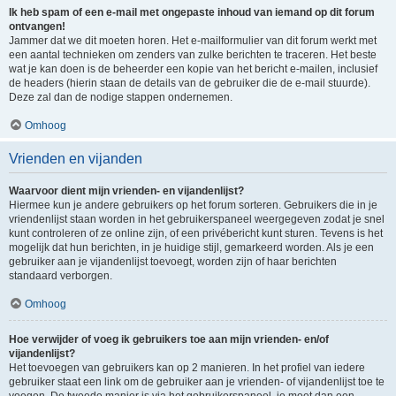
Ik heb spam of een e-mail met ongepaste inhoud van iemand op dit forum
ontvangen!
Jammer dat we dit moeten horen. Het e-mailformulier van dit forum werkt met
een aantal technieken om zenders van zulke berichten te traceren. Het beste
wat je kan doen is de beheerder een kopie van het bericht e-mailen, inclusief
de headers (hierin staan de details van de gebruiker die de e-mail stuurde).
Deze zal dan de nodige stappen ondernemen.
Omhoog
Vrienden en vijanden
Waarvoor dient mijn vrienden- en vijandenlijst?
Hiermee kun je andere gebruikers op het forum sorteren. Gebruikers die in je
vriendenlijst staan worden in het gebruikerspaneel weergegeven zodat je snel
kunt controleren of ze online zijn, of een privébericht kunt sturen. Tevens is het
mogelijk dat hun berichten, in je huidige stijl, gemarkeerd worden. Als je een
gebruiker aan je vijandenlijst toevoegt, worden zijn of haar berichten
standaard verborgen.
Omhoog
Hoe verwijder of voeg ik gebruikers toe aan mijn vrienden- en/of
vijandenlijst?
Het toevoegen van gebruikers kan op 2 manieren. In het profiel van iedere
gebruiker staat een link om de gebruiker aan je vrienden- of vijandenlijst toe te