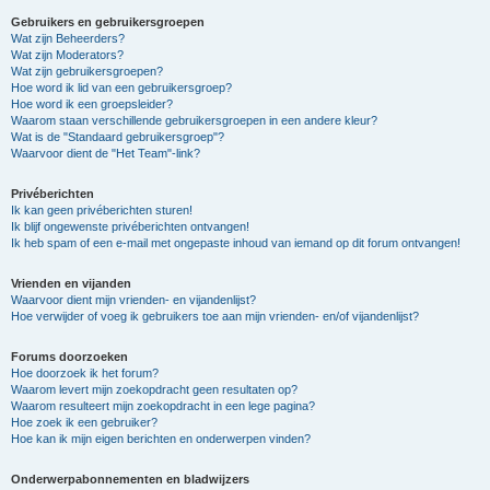
Gebruikers en gebruikersgroepen
Wat zijn Beheerders?
Wat zijn Moderators?
Wat zijn gebruikersgroepen?
Hoe word ik lid van een gebruikersgroep?
Hoe word ik een groepsleider?
Waarom staan verschillende gebruikersgroepen in een andere kleur?
Wat is de "Standaard gebruikersgroep"?
Waarvoor dient de "Het Team"-link?
Privéberichten
Ik kan geen privéberichten sturen!
Ik blijf ongewenste privéberichten ontvangen!
Ik heb spam of een e-mail met ongepaste inhoud van iemand op dit forum ontvangen!
Vrienden en vijanden
Waarvoor dient mijn vrienden- en vijandenlijst?
Hoe verwijder of voeg ik gebruikers toe aan mijn vrienden- en/of vijandenlijst?
Forums doorzoeken
Hoe doorzoek ik het forum?
Waarom levert mijn zoekopdracht geen resultaten op?
Waarom resulteert mijn zoekopdracht in een lege pagina?
Hoe zoek ik een gebruiker?
Hoe kan ik mijn eigen berichten en onderwerpen vinden?
Onderwerpabonnementen en bladwijzers