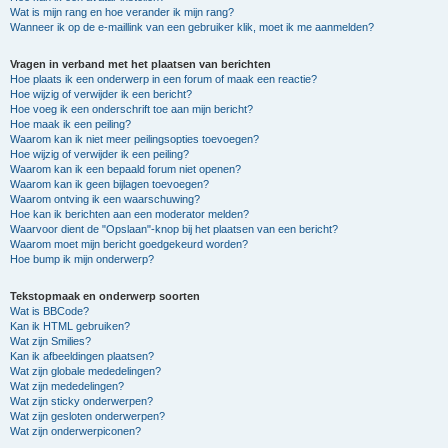
Wat is mijn rang en hoe verander ik mijn rang?
Wanneer ik op de e-maillink van een gebruiker klik, moet ik me aanmelden?
Vragen in verband met het plaatsen van berichten
Hoe plaats ik een onderwerp in een forum of maak een reactie?
Hoe wijzig of verwijder ik een bericht?
Hoe voeg ik een onderschrift toe aan mijn bericht?
Hoe maak ik een peiling?
Waarom kan ik niet meer peilingsopties toevoegen?
Hoe wijzig of verwijder ik een peiling?
Waarom kan ik een bepaald forum niet openen?
Waarom kan ik geen bijlagen toevoegen?
Waarom ontving ik een waarschuwing?
Hoe kan ik berichten aan een moderator melden?
Waarvoor dient de "Opslaan"-knop bij het plaatsen van een bericht?
Waarom moet mijn bericht goedgekeurd worden?
Hoe bump ik mijn onderwerp?
Tekstopmaak en onderwerp soorten
Wat is BBCode?
Kan ik HTML gebruiken?
Wat zijn Smilies?
Kan ik afbeeldingen plaatsen?
Wat zijn globale mededelingen?
Wat zijn mededelingen?
Wat zijn sticky onderwerpen?
Wat zijn gesloten onderwerpen?
Wat zijn onderwerpiconen?