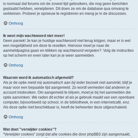
is normaal dat forums om de zoveel tijd gebruikers, die nog geen berichten
geplaatst hebben, verwijderen. Dit doen ze om de database qua omvang te
verkleinen. Probeer je opnieuw te registreren en meng je in de discussies.
Omhoog
Ik weet mijn wachtwoord niet meer!
Geen paniek! Je kan je huidige wachtwoord niet terug krijgen, maar er is wel
een mogelijkheid om deze te resetten. Hiervoor moet je naar de
aanmeldpagina gaan en klikken op
wachtwoord vergeten?
. Volg de instructies
op het scherm en even later kan je je weer aanmelden.
Omhoog
Waarom word ik automatisch afgemeld?
Als je de optie
meld mij automatisch aan bij ieder bezoek
niet aanvinkt, blijf je
maar voor een bepaalde tijd aangemeld. Zo wordt vermeden dat anderen je
account misbruiken. Om aangemeld te blijven, moet je bij het aanmelden die
optie aanvinken. We raden dit echter af als je gebruik maakt van een openbare
computer, bijvoorbeeld op school, in de bibliotheek, in een internetcafé, enz.
Als deze optie niet beschikbaar is, heeft de beheerder deze uitgeschakeld.
Omhoog
Wat doet "verwijder cookies"?
"Verwijder cookies" zorgt dat alle cookies die door phpBB3 zijn aangemaakt,