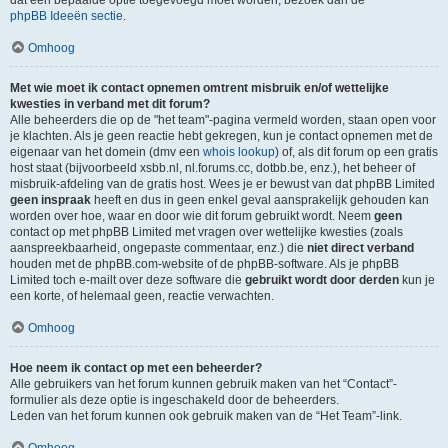
dat een bepaalde optie toegevoegd moet worden, bezoek dan de
phpBB Ideeën sectie
.
Omhoog
Met wie moet ik contact opnemen omtrent misbruik en/of wettelijke
kwesties in verband met dit forum?
Alle beheerders die op de "het team"-pagina vermeld worden, staan open voor
je klachten. Als je geen reactie hebt gekregen, kun je contact opnemen met de
eigenaar van het domein (dmv een
whois lookup
) of, als dit forum op een gratis
host staat (bijvoorbeeld xsbb.nl, nl.forums.cc, dotbb.be, enz.), het beheer of
misbruik-afdeling van de gratis host. Wees je er bewust van dat phpBB Limited
geen inspraak
heeft en dus in geen enkel geval aansprakelijk gehouden kan
worden over hoe, waar en door wie dit forum gebruikt wordt. Neem
geen
contact op met phpBB Limited met vragen over wettelijke kwesties (zoals
aanspreekbaarheid, ongepaste commentaar, enz.) die
niet direct verband
houden met de phpBB.com-website of de phpBB-software. Als je phpBB
Limited toch e-mailt over deze software die
gebruikt wordt door derden
kun je
een korte, of helemaal geen, reactie verwachten.
Omhoog
Hoe neem ik contact op met een beheerder?
Alle gebruikers van het forum kunnen gebruik maken van het “Contact”-
formulier als deze optie is ingeschakeld door de beheerders.
Leden van het forum kunnen ook gebruik maken van de “Het Team”-link.