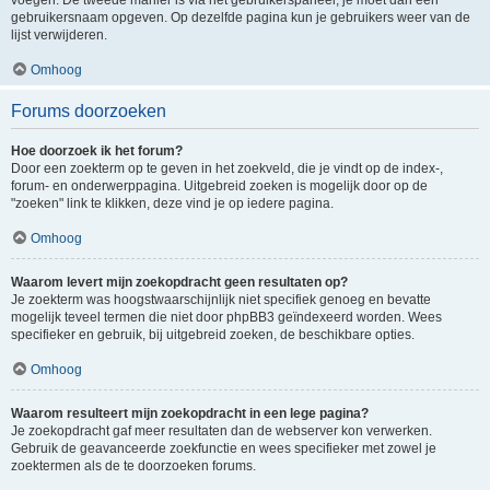
voegen. De tweede manier is via het gebruikerspaneel, je moet dan een
gebruikersnaam opgeven. Op dezelfde pagina kun je gebruikers weer van de
lijst verwijderen.
Omhoog
Forums doorzoeken
Hoe doorzoek ik het forum?
Door een zoekterm op te geven in het zoekveld, die je vindt op de index-,
forum- en onderwerppagina. Uitgebreid zoeken is mogelijk door op de
"zoeken" link te klikken, deze vind je op iedere pagina.
Omhoog
Waarom levert mijn zoekopdracht geen resultaten op?
Je zoekterm was hoogstwaarschijnlijk niet specifiek genoeg en bevatte
mogelijk teveel termen die niet door phpBB3 geïndexeerd worden. Wees
specifieker en gebruik, bij uitgebreid zoeken, de beschikbare opties.
Omhoog
Waarom resulteert mijn zoekopdracht in een lege pagina?
Je zoekopdracht gaf meer resultaten dan de webserver kon verwerken.
Gebruik de geavanceerde zoekfunctie en wees specifieker met zowel je
zoektermen als de te doorzoeken forums.