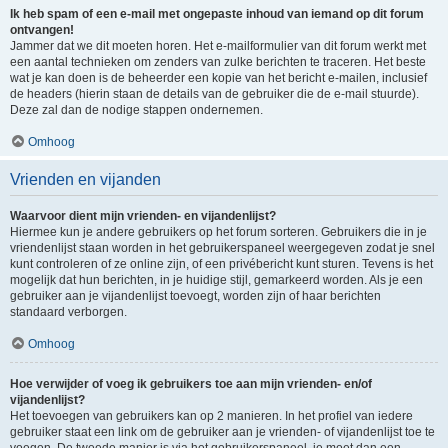
Ik heb spam of een e-mail met ongepaste inhoud van iemand op dit forum
ontvangen!
Jammer dat we dit moeten horen. Het e-mailformulier van dit forum werkt met
een aantal technieken om zenders van zulke berichten te traceren. Het beste
wat je kan doen is de beheerder een kopie van het bericht e-mailen, inclusief
de headers (hierin staan de details van de gebruiker die de e-mail stuurde).
Deze zal dan de nodige stappen ondernemen.
Omhoog
Vrienden en vijanden
Waarvoor dient mijn vrienden- en vijandenlijst?
Hiermee kun je andere gebruikers op het forum sorteren. Gebruikers die in je
vriendenlijst staan worden in het gebruikerspaneel weergegeven zodat je snel
kunt controleren of ze online zijn, of een privébericht kunt sturen. Tevens is het
mogelijk dat hun berichten, in je huidige stijl, gemarkeerd worden. Als je een
gebruiker aan je vijandenlijst toevoegt, worden zijn of haar berichten
standaard verborgen.
Omhoog
Hoe verwijder of voeg ik gebruikers toe aan mijn vrienden- en/of
vijandenlijst?
Het toevoegen van gebruikers kan op 2 manieren. In het profiel van iedere
gebruiker staat een link om de gebruiker aan je vrienden- of vijandenlijst toe te