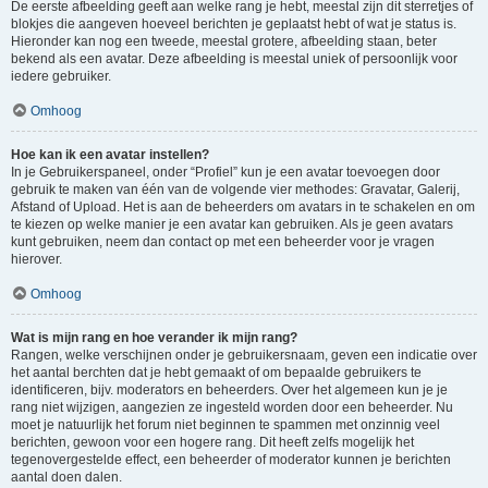
De eerste afbeelding geeft aan welke rang je hebt, meestal zijn dit sterretjes of
blokjes die aangeven hoeveel berichten je geplaatst hebt of wat je status is.
Hieronder kan nog een tweede, meestal grotere, afbeelding staan, beter
bekend als een avatar. Deze afbeelding is meestal uniek of persoonlijk voor
iedere gebruiker.
Omhoog
Hoe kan ik een avatar instellen?
In je Gebruikerspaneel, onder “Profiel” kun je een avatar toevoegen door
gebruik te maken van één van de volgende vier methodes: Gravatar, Galerij,
Afstand of Upload. Het is aan de beheerders om avatars in te schakelen en om
te kiezen op welke manier je een avatar kan gebruiken. Als je geen avatars
kunt gebruiken, neem dan contact op met een beheerder voor je vragen
hierover.
Omhoog
Wat is mijn rang en hoe verander ik mijn rang?
Rangen, welke verschijnen onder je gebruikersnaam, geven een indicatie over
het aantal berchten dat je hebt gemaakt of om bepaalde gebruikers te
identificeren, bijv. moderators en beheerders. Over het algemeen kun je je
rang niet wijzigen, aangezien ze ingesteld worden door een beheerder. Nu
moet je natuurlijk het forum niet beginnen te spammen met onzinnig veel
berichten, gewoon voor een hogere rang. Dit heeft zelfs mogelijk het
tegenovergestelde effect, een beheerder of moderator kunnen je berichten
aantal doen dalen.