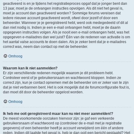
geactiveerd is en je tijdens het registratieproces opgaf dat je jonger bent dan
13 jaar, moet je de ontvangen instructies opvolgen. Als dit niet het geval is,
moet je account dan geactiveerd worden? Sommige forums vereisen dat
iedere nieuwe account geactiveerd wordt, ofwel door jezelf of door een
beheerder. Wanneer je je geregistreerd hebt, werd ook medegedeeld of dit al
dan niet nodig is. Indien je een e-mail ontvangen hebt, moet je de daarin
opgegeven instructies volgen. Als je nooit een e-mail ontvangen hebt, was het
opgegeven e-mailadres dan wel juist? Één van de redenen van activatie is om
het aantal valse accounts te doen dalen. Als je zeker bent dat je e-mailadres
correct was, neem dan contact op met de beheerder.
Omhoog
Waarom kan ik niet aanmelden?
Er zijn verschillende redenen mogelijk waarom je dit probleem hebt.
Controleer eerst of je gebruikersnaam en wachtwoord kloppen. Indien ze
correct zijn, kun je contact opnemen met de beheerder om er zeker van te zijn
dat je niet verbannen bent. Het is ook mogelijk dat de forumconfiguratie fout is,
dan moet dit door de beheerder opgelost worden.
Omhoog
Ik heb me ooit geregistreerd maar kan nu niet meer aanmelden!?
De meest voorkomende oorzaken hiervoor zijn: je gaf een verkeerde
gebruikersnaam of wachtwoord op (controleer de e-mail met je registratie
gegevens) of een beheerder heeft je account verwijderd om één of andere
reden. Indien dit laatste het geval is, heb je dan ooit een bericht geplaatst? Het