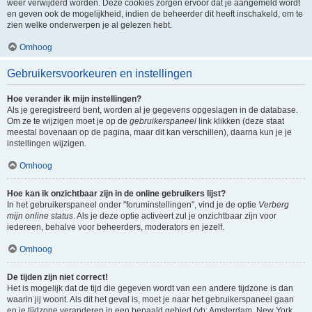
weer verwijderd worden. Deze cookies zorgen ervoor dat je aangemeld wordt
en geven ook de mogelijkheid, indien de beheerder dit heeft inschakeld, om te
zien welke onderwerpen je al gelezen hebt.
Omhoog
Gebruikersvoorkeuren en instellingen
Hoe verander ik mijn instellingen?
Als je geregistreerd bent, worden al je gegevens opgeslagen in de database.
Om ze te wijzigen moet je op de
gebruikerspaneel
link klikken (deze staat
meestal bovenaan op de pagina, maar dit kan verschillen), daarna kun je je
instellingen wijzigen.
Omhoog
Hoe kan ik onzichtbaar zijn in de online gebruikers lijst?
In het gebruikerspaneel onder "foruminstellingen", vind je de optie
Verberg
mijn online status
. Als je deze optie activeert zul je onzichtbaar zijn voor
iedereen, behalve voor beheerders, moderators en jezelf.
Omhoog
De tijden zijn niet correct!
Het is mogelijk dat de tijd die gegeven wordt van een andere tijdzone is dan
waarin jij woont. Als dit het geval is, moet je naar het gebruikerspaneel gaan
en je tijdzone veranderen in een bepaald gebied (vb: Amsterdam, New York,