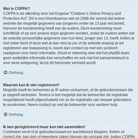
Wat is COPPA?
COPPA is de afkorting voor het Engelse "Children’s Online Privacy and
Protection Act". Dit is een Amerikaanse wet uit 1998 die vereist dat iedere
website die mogelijk gegevens van jongeren onder de 13 jaar verzamelt,
hiervoor de toestemming heeft van de ouders. Deze toestemming moet
schriftelijk of op een andere wijze gegeven worden, zodat de ouders weten dat
de website persoonlijke gegevens van hun kind, jonger dan 13, heeft. Indien je
niet zeker bent of deze wet al dan niet op jou of de website waarop je wil
registreren van toepassing is, neem dan contact op met een juridisch
raadgever voor meer informatie. Houd er rekening mee dat het phpBB-team
geen wettelijke informatie kan verschaffen en ook niet het aanspreekpunt is
voor deze wetgeving, tenzij dit hieronder vermeld wordt.
Omhoog
Waarom kan ik niet registreren?
Mogelijk heeft de beheerder je IP-adres verbannen, of de gebruikersnaam die
je opgeeft verboden. Tevens is het mogelijk dat de beheerder de registratie
mogelijkheid heeft uitgeschakeld om zo de registratie van nieuwe gebruikers
te voorkomen. Neem contact op met de beheerder voor verdere hulp.
Omhoog
Ik ben geregistreerd maar kan niet aanmelden!
Controleer eerst of je gebruikersnaam en wachtwoord kloppen. Indien ze
correct zijn, kan één of meerdere zaken hiervan de oorzaak zijn. Indien COPPA