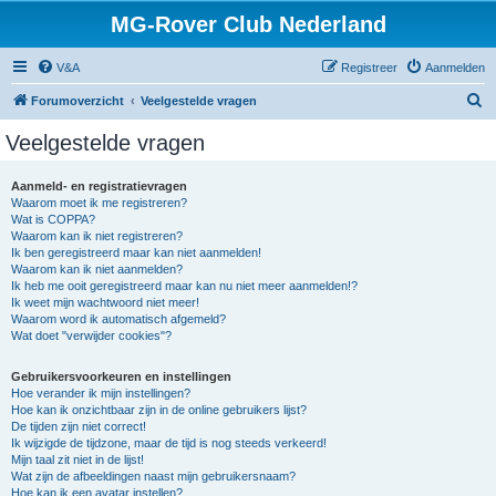
MG-Rover Club Nederland
V&A
Registreer
Aanmelden
Z
Forumoverzicht
Veelgestelde vragen
o
Veelgestelde vragen
e
k
Aanmeld- en registratievragen
Waarom moet ik me registreren?
Wat is COPPA?
Waarom kan ik niet registreren?
Ik ben geregistreerd maar kan niet aanmelden!
Waarom kan ik niet aanmelden?
Ik heb me ooit geregistreerd maar kan nu niet meer aanmelden!?
Ik weet mijn wachtwoord niet meer!
Waarom word ik automatisch afgemeld?
Wat doet "verwijder cookies"?
Gebruikersvoorkeuren en instellingen
Hoe verander ik mijn instellingen?
Hoe kan ik onzichtbaar zijn in de online gebruikers lijst?
De tijden zijn niet correct!
Ik wijzigde de tijdzone, maar de tijd is nog steeds verkeerd!
Mijn taal zit niet in de lijst!
Wat zijn de afbeeldingen naast mijn gebruikersnaam?
Hoe kan ik een avatar instellen?