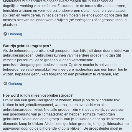
Moderators zijn gebruikers of gebruikersgroepen die in staan voor de
dagelijkse werking van het forum. Ze kunnen, in de forums die ze modereren,
berichten wijzigen en verwijderen; onderwerpen sluiten, openen, verplaatsen,
splitsen en verwijderen. In het algemeen moeten ze er gewoon op toe zien dat
mensen niet van het onderwerp afwijken (
off-topic
gaan) of ongepaste inhoud
plaatsen.
Omhoog
Wat zijn gebruikersgroepen?
Als de beheerder gebruikers wil groeperen, kan hij/zij dit doen door middel van
gebruikersgroepen. Gebruikers kunnen van meerdere groepen lid zijn (dit
verschilt per forum), deze groepen kunnen verschillende
permissies/toegangspermissies hebben. Op deze manier is het voor de
beheerder een stuk gemakkelijker meerdere moderators aan een forum toe te
wijzen, bepaalde gebruikers toegang tot een privéforum te verlenen, enz.
Omhoog
Hoe word ik lid van een gebruikersgroep?
Om lid van een gebruikersgroep te worden, moet je op de bijhorende link
klikken in het gebruikerspaneel, waarna je een overzicht van alle
gebruikersgroepen krijgt. Niet alle groepen zijn vrij toegankelijk, ze vereisen
een goedkeuring van je lidmaatschap en hebben soms zelf verborgen
gebruikers. Als het een open groep is, kan je lid worden door op de hiervoor
dienende knop te klikken. Als het een gesloten groep is, kan je je lidmaatschap
aanvragen door op de bijhorende knop te klikken. De groepsleider moet je