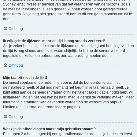
Sydney, enz.). Wees er bewust van dat het veranderen van de tijdzone, zoals
de meeste instellingen, alleen gedaan kunnen worden door geregistreerde
gebruikers. Als je nog niet geregistreerd bent is dit een goed moment om dit te
doen.
Omhoog
Ik wijzigde de tijdzone, maar de tijd is nog steeds verkeerd!
Als je zeker bent dat je de correcte tijdzone en zomertijd goed hebt ingevuld en
de tijd is nog steeds anders, is waarschijnlijk de tijd op de server verkeerd
ingesteld en zullen de beheerders een aanpassing moeten doen.
Omhoog
Mijn taal zit niet in de lijst!
De meest voorkomende reden hiervoor is dat de beheerder je taal niet
geïnstalleerd heeft, of dat nog niemand het forum in je taal vertaald heeft. Je
kunt altijd aan de beheerder vragen of hij het talenpakket, dat je nodig hebt, wil
installeren. Indien het nog niet bestaat, mag je gerust de vertaling maken. Meer
informatie hieromtrent kan gevonden worden op de website van phpBB
Limited (de link staat onderaan iedere pagina).
Omhoog
Wat zijn de afbeeldingen naast mijn gebruikersnaam?
Er kunnen 2 afbeeldingen bij een gebruikersnaam staan als je berichten leest.