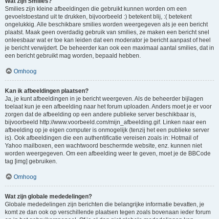
Wat zijn Smilies?
Smilies zijn kleine afbeeldingen die gebruikt kunnen worden om een
gevoelstoestand uit te drukken, bijvoorbeeld :) betekent blij, :( betekent
ongelukkig. Alle beschikbare smilies worden weergegeven als je een bericht
plaatst. Maak geen overdadig gebruik van smilies, ze maken een bericht snel
onleesbaar wat er toe kan leiden dat een moderator je bericht aanpast of heel
je bericht verwijdert. De beheerder kan ook een maximaal aantal smilies, dat in
een bericht gebruikt mag worden, bepaald hebben.
Omhoog
Kan ik afbeeldingen plaatsen?
Ja, je kunt afbeeldingen in je bericht weergeven. Als de beheerder bijlagen
toelaat kun je een afbeelding naar het forum uploaden. Anders moet je er voor
zorgen dat de afbeelding op een andere publieke server beschikbaar is,
bijvoorbeeld http://www.voorbeeld.com/mijn_afbeelding.gif. Linken naar een
afbeelding op je eigen computer is onmogelijk (tenzij het een publieke server
is). Ook afbeeldingen die een authentificatie vereisen zoals in: Hotmail of
Yahoo mailboxen, een wachtwoord beschermde website, enz. kunnen niet
worden weergegeven. Om een afbeelding weer te geven, moet je de BBCode
tag [img] gebruiken.
Omhoog
Wat zijn globale mededelingen?
Globale mededelingen zijn berichten die belangrijke informatie bevatten, je
komt ze dan ook op verschillende plaatsen tegen zoals bovenaan ieder forum