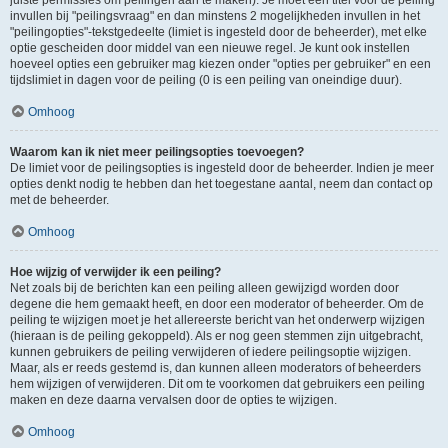
juiste permissies om peilingen aan te maken). Je moet een titel voor de peiling
invullen bij "peilingsvraag" en dan minstens 2 mogelijkheden invullen in het
"peilingopties"-tekstgedeelte (limiet is ingesteld door de beheerder), met elke
optie gescheiden door middel van een nieuwe regel. Je kunt ook instellen
hoeveel opties een gebruiker mag kiezen onder "opties per gebruiker" en een
tijdslimiet in dagen voor de peiling (0 is een peiling van oneindige duur).
Omhoog
Waarom kan ik niet meer peilingsopties toevoegen?
De limiet voor de peilingsopties is ingesteld door de beheerder. Indien je meer
opties denkt nodig te hebben dan het toegestane aantal, neem dan contact op
met de beheerder.
Omhoog
Hoe wijzig of verwijder ik een peiling?
Net zoals bij de berichten kan een peiling alleen gewijzigd worden door
degene die hem gemaakt heeft, en door een moderator of beheerder. Om de
peiling te wijzigen moet je het allereerste bericht van het onderwerp wijzigen
(hieraan is de peiling gekoppeld). Als er nog geen stemmen zijn uitgebracht,
kunnen gebruikers de peiling verwijderen of iedere peilingsoptie wijzigen.
Maar, als er reeds gestemd is, dan kunnen alleen moderators of beheerders
hem wijzigen of verwijderen. Dit om te voorkomen dat gebruikers een peiling
maken en deze daarna vervalsen door de opties te wijzigen.
Omhoog