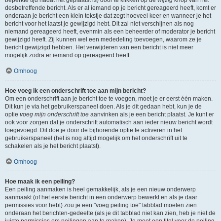
beperkte tijd nadat het geplaatst is) door te klikken op de
wijzig
knop van het
desbetreffende bericht. Als er al iemand op je bericht gereageerd heeft, komt er
onderaan je bericht een klein tekstje dat zegt hoeveel keer en wanneer je het
bericht voor het laatst je gewijzigd hebt. Dit zal niet verschijnen als nog
niemand gereageerd heeft, evenmin als een beheerder of moderator je bericht
gewijzigd heeft. Zij kunnen wel een mededeling toevoegen, waarom ze je
bericht gewijzigd hebben. Het verwijderen van een bericht is niet meer
mogelijk zodra er iemand op gereageerd heeft.
Omhoog
Hoe voeg ik een onderschrift toe aan mijn bericht?
Om een onderschrift aan je bericht toe te voegen, moet je er eerst één maken.
Dit kun je via het gebruikerspaneel doen. Als je dit gedaan hebt, kun je de
optie
voeg mijn onderschrift toe
aanvinken als je een bericht plaatst. Je kunt er
ook voor zorgen dat je onderschrift automatisch aan ieder nieuw bericht wordt
toegevoegd. Dit doe je door de bijhorende optie te activeren in het
gebruikerspaneel (het is nog altijd mogelijk om het onderschrift uit te
schakelen als je het bericht plaatst).
Omhoog
Hoe maak ik een peiling?
Een peiling aanmaken is heel gemakkelijk, als je een nieuw onderwerp
aanmaakt (of het eerste bericht in een onderwerp bewerkt en als je daar
permissies voor hebt) zou je een "voeg peiling toe" tabblad moeten zien
onderaan het berichten-gedeelte (als je dit tabblad niet kan zien, heb je niet de