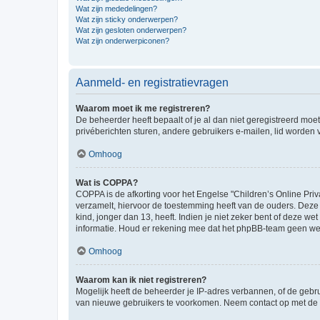
Wat zijn mededelingen?
Wat zijn sticky onderwerpen?
Wat zijn gesloten onderwerpen?
Wat zijn onderwerpiconen?
Aanmeld- en registratievragen
Waarom moet ik me registreren?
De beheerder heeft bepaalt of je al dan niet geregistreerd moet
privéberichten sturen, andere gebruikers e-mailen, lid worden
Omhoog
Wat is COPPA?
COPPA is de afkorting voor het Engelse "Children’s Online Priv
verzamelt, hiervoor de toestemming heeft van de ouders. Deze
kind, jonger dan 13, heeft. Indien je niet zeker bent of deze w
informatie. Houd er rekening mee dat het phpBB-team geen wette
Omhoog
Waarom kan ik niet registreren?
Mogelijk heeft de beheerder je IP-adres verbannen, of de gebru
van nieuwe gebruikers te voorkomen. Neem contact op met de 