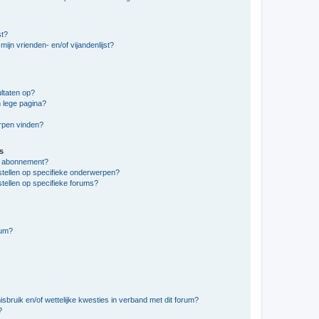
st?
ijn vrienden- en/of vijandenlijst?
ltaten op?
 lege pagina?
erpen vinden?
s
en abonnement?
stellen op specifieke onderwerpen?
tellen op specifieke forums?
rum?
bruik en/of wettelijke kwesties in verband met dit forum?
?