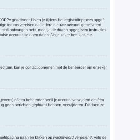
OPPA geactiveerd is en je tijdens het registratieproces opgaf
ommige forums vereisen dat iedere nieuwe account geactiveerd
 e-mail ontvangen hebt, moet je de daarin opgegeven instructies
lse accounts te doen dalen. Als je zeker bent dat je e-
rect zijn, kun je contact opnemen met de beheerder om er zeker
egevens) of een beheerder heeft je account verwijderd om één
e nog geen berichten geplaatst hebben, verwijderen. Dit doen ze
anmeldpagina gaan en klikken op
wachtwoord vergeten?
. Volg de