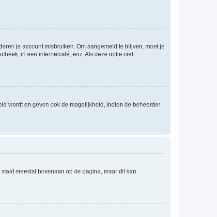
nderen je account misbruiken. Om aangemeld te blijven, moet je
theek, in een internetcafé, enz. Als deze optie niet
eld wordt en geven ook de mogelijkheid, indien de beheerder
e staat meestal bovenaan op de pagina, maar dit kan