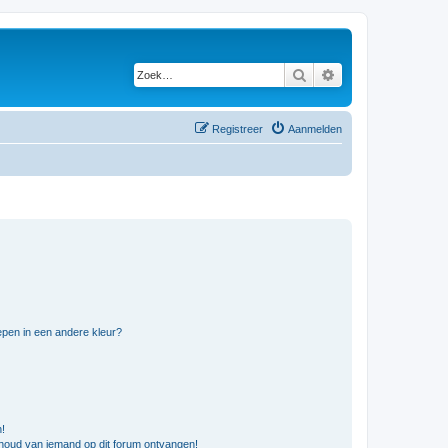
Zoek
Uitgebreid zoeken
Registreer
Aanmelden
pen in een andere kleur?
n!
nhoud van iemand op dit forum ontvangen!