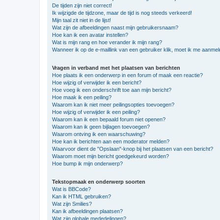
De tijden zijn niet correct!
Ik wijzigde de tijdzone, maar de tijd is nog steeds verkeerd!
Mijn taal zit niet in de lijst!
Wat zijn de afbeeldingen naast mijn gebruikersnaam?
Hoe kan ik een avatar instellen?
Wat is mijn rang en hoe verander ik mijn rang?
Wanneer ik op de e-maillink van een gebruiker klik, moet ik me aanme
Vragen in verband met het plaatsen van berichten
Hoe plaats ik een onderwerp in een forum of maak een reactie?
Hoe wijzig of verwijder ik een bericht?
Hoe voeg ik een onderschrift toe aan mijn bericht?
Hoe maak ik een peiling?
Waarom kan ik niet meer peilingsopties toevoegen?
Hoe wijzig of verwijder ik een peiling?
Waarom kan ik een bepaald forum niet openen?
Waarom kan ik geen bijlagen toevoegen?
Waarom ontving ik een waarschuwing?
Hoe kan ik berichten aan een moderator melden?
Waarvoor dient de "Opslaan"-knop bij het plaatsen van een bericht?
Waarom moet mijn bericht goedgekeurd worden?
Hoe bump ik mijn onderwerp?
Tekstopmaak en onderwerp soorten
Wat is BBCode?
Kan ik HTML gebruiken?
Wat zijn Smilies?
Kan ik afbeeldingen plaatsen?
Wat zijn globale mededelingen?