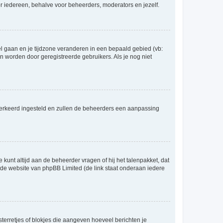
voor iedereen, behalve voor beheerders, moderators en jezelf.
eel gaan en je tijdzone veranderen in een bepaald gebied (vb:
 worden door geregistreerde gebruikers. Als je nog niet
er verkeerd ingesteld en zullen de beheerders een aanpassing
 kunt altijd aan de beheerder vragen of hij het talenpakket, dat
p de website van phpBB Limited (de link staat onderaan iedere
sterretjes of blokjes die aangeven hoeveel berichten je