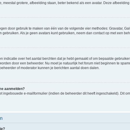
e, meestal grotere, afbeelding staan, beter bekend als een avatar. Deze afbeelding 
oegen door gebruik te maken van één van de volgende vier methodes: Gravatar, Gale
n gebruiken. Als je geen avatars kunt gebruiken, neem dan contact op met een beh
indicatie over het aantal berchten dat je hebt gemaakt of om bepaalde gebruikers 
d worden door een beheerder. Nu moet je natuurlijk het forum niet beginnen te sp
en beheerder of moderator kunnen je berichten aantal doen dalen.
k me aanmelden?
t ingebouwde e-mailformulier (indien de beheerder dit heeft ingeschakeld). Dit o
en
ie?