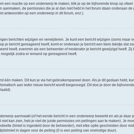
om een reactie op een onderwerp te maken, klik je op de bijhorende knop op ofwe
an aanmaken, de permissies die je al dan niet hebt in het forum staan onderaan de
et antwoorden op een onderwerp in dit forum, enz.
).
eigen berichten wijzigen en verwijderen. Je kunt een bericht wijzigen (soms maar voo
p je bericht gereageerd heeft, komt er onderaan je bericht een klein tekstje dat ze
ageerd heeft, evenmin als een beheerder of moderator je bericht gewijzigd heeft. 
r mogelijk zodra er iemand op gereageerd heeft.
rst één maken. Dit kun je via het gebruikerspaneel doen. Als je dit gedaan hebt, ku
automatisch aan ieder nieuw bericht wordt toegevoegd. Dit doe je door de bijhorende 
laatst).
erwerp aanmaakt (of het eerste bericht in een onderwerp bewerkt en als je daar pe
niet kan zien, heb je niet de juiste permissies om peilingen aan te maken). Je moet 
edeelte (limiet is ingesteld door de beheerder), met elke optie gescheiden door mi
jdslimiet in dagen voor de peiling (0 is een peiling van oneindige duur).