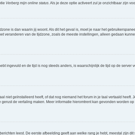
ptie
Verberg mijn online status
. Als je deze optie activeert zul je onzichtbaar zijn 
jdzone is dan waarin jij woont. Als dit het geval is, moet je naar het gebruikerspan
t veranderen van de tijdzone, zoals de meeste instellingen, alleen gedaan kunnen
 hebt ingevuld en de tijd is nog steeds anders, is waarschijnlijk de tijd op de serv
niet geïnstalleerd heeft, of dat nog niemand het forum in je taal vertaald heeft. Je
ag je gerust de vertaling maken. Meer informatie hieromtrent kan gevonden worden o
richten leest. De eerste afbeelding geeft aan welke rang je hebt, meestal zijn dit 