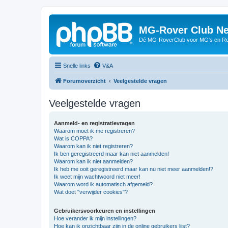
MG-Rover Club Ne
Dé MG-RoverClub voor MG's en Ro
Snelle links
V&A
Forumoverzicht
Veelgestelde vragen
Veelgestelde vragen
Aanmeld- en registratievragen
Waarom moet ik me registreren?
Wat is COPPA?
Waarom kan ik niet registreren?
Ik ben geregistreerd maar kan niet aanmelden!
Waarom kan ik niet aanmelden?
Ik heb me ooit geregistreerd maar kan nu niet meer aanmelden!?
Ik weet mijn wachtwoord niet meer!
Waarom word ik automatisch afgemeld?
Wat doet "verwijder cookies"?
Gebruikersvoorkeuren en instellingen
Hoe verander ik mijn instellingen?
Hoe kan ik onzichtbaar zijn in de online gebruikers lijst?