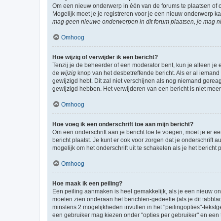
Om een nieuw onderwerp in één van de forums te plaatsen of 
Mogelijk moet je je registreren voor je een nieuw onderwerp k
mag geen nieuwe onderwerpen in dit forum plaatsen, je mag ni
Omhoog
Hoe wijzig of verwijder ik een bericht?
Tenzij je de beheerder of een moderator bent, kun je alleen je 
de
wijzig
knop van het desbetreffende bericht. Als er al iemand o
gewijzigd hebt. Dit zal niet verschijnen als nog niemand gere
gewijzigd hebben. Het verwijderen van een bericht is niet mee
Omhoog
Hoe voeg ik een onderschrift toe aan mijn bericht?
Om een onderschrift aan je bericht toe te voegen, moet je er ee
bericht plaatst. Je kunt er ook voor zorgen dat je onderschrift 
mogelijk om het onderschrift uit te schakelen als je het bericht p
Omhoog
Hoe maak ik een peiling?
Een peiling aanmaken is heel gemakkelijk, als je een nieuw ond
moeten zien onderaan het berichten-gedeelte (als je dit tabblad 
minstens 2 mogelijkheden invullen in het "peilingopties"-tekstg
een gebruiker mag kiezen onder "opties per gebruiker" en een ti