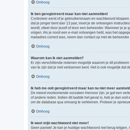
Omhoog
Ik ben geregistreerd maar kan niet aanmelden!
Controleer eerst of je gebruikersnaam en wachtwoord kloppen. I
dat je jonger bent dan 13 jaar, moet je de ontvangen instructi
wordt, ofwel door jezelf of door een beheerder. Wanneer je je 
volgen. Als je nooit een e-mail ontvangen hebt, was het opgege
mailadres correct was, neem dan contact op met de beheerder.
Omhoog
Waarom kan ik niet aanmelden?
Er zijn verschillende redenen mogelijk waarom je dit probleem
van te zijn dat je niet verbannen bent. Het is ook mogelijk dat
Omhoog
Ik heb me ooit geregistreerd maar kan nu niet meer aanmel
De meest voorkomende oorzaken hiervoor zijn: je gaf een verk
of andere reden. Indien dit laatste het geval is, heb je dan oo
om de database qua omvang te verkleinen. Probeer je opnieuw t
Omhoog
Ik weet mijn wachtwoord niet meer!
Geen paniek! Je kan je huidige wachtwoord niet terug krijgen,