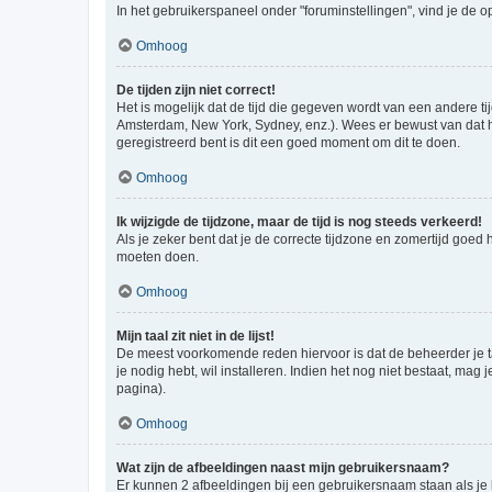
In het gebruikerspaneel onder "foruminstellingen", vind je de o
Omhoog
De tijden zijn niet correct!
Het is mogelijk dat de tijd die gegeven wordt van een andere ti
Amsterdam, New York, Sydney, enz.). Wees er bewust van dat he
geregistreerd bent is dit een goed moment om dit te doen.
Omhoog
Ik wijzigde de tijdzone, maar de tijd is nog steeds verkeerd!
Als je zeker bent dat je de correcte tijdzone en zomertijd goed
moeten doen.
Omhoog
Mijn taal zit niet in de lijst!
De meest voorkomende reden hiervoor is dat de beheerder je taal 
je nodig hebt, wil installeren. Indien het nog niet bestaat, m
pagina).
Omhoog
Wat zijn de afbeeldingen naast mijn gebruikersnaam?
Er kunnen 2 afbeeldingen bij een gebruikersnaam staan als je be