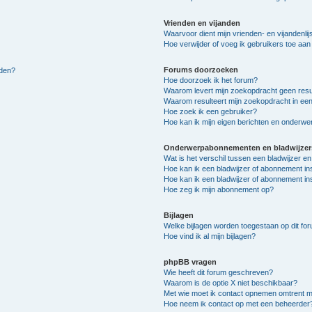
Vrienden en vijanden
Waarvoor dient mijn vrienden- en vijandenlij
Hoe verwijder of voeg ik gebruikers toe aan m
Forums doorzoeken
lden?
Hoe doorzoek ik het forum?
Waarom levert mijn zoekopdracht geen resu
Waarom resulteert mijn zoekopdracht in een
Hoe zoek ik een gebruiker?
Hoe kan ik mijn eigen berichten en onderw
Onderwerpabonnementen en bladwijzer
Wat is het verschil tussen een bladwijzer 
Hoe kan ik een bladwijzer of abonnement in
Hoe kan ik een bladwijzer of abonnement ins
Hoe zeg ik mijn abonnement op?
Bijlagen
Welke bijlagen worden toegestaan op dit fo
Hoe vind ik al mijn bijlagen?
phpBB vragen
Wie heeft dit forum geschreven?
Waarom is de optie X niet beschikbaar?
Met wie moet ik contact opnemen omtrent mis
Hoe neem ik contact op met een beheerder