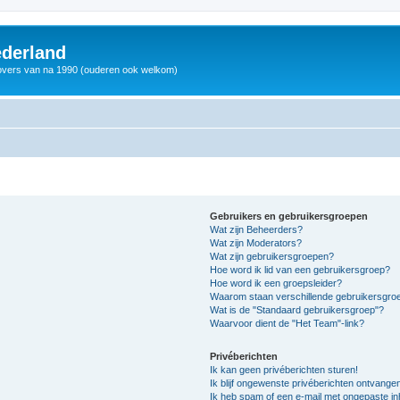
derland
vers van na 1990 (ouderen ook welkom)
Gebruikers en gebruikersgroepen
Wat zijn Beheerders?
Wat zijn Moderators?
Wat zijn gebruikersgroepen?
Hoe word ik lid van een gebruikersgroep?
Hoe word ik een groepsleider?
Waarom staan verschillende gebruikersgroe
Wat is de "Standaard gebruikersgroep"?
Waarvoor dient de "Het Team"-link?
Privéberichten
Ik kan geen privéberichten sturen!
Ik blijf ongewenste privéberichten ontvange
Ik heb spam of een e-mail met ongepaste i