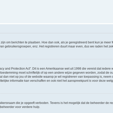
 zijn om berichten te plaatsen. Hoe dan ook, als je geregistreerd bent kun je meer
 van gebruikersgroepen, enz. Het registreren duurt maar even, dus we raden het ze
acy and Protection Act". Dit is een Amerikaanse wet uit 1998 die vereist dat ieder
 toestemming moet schriftelijk of op een andere wijze gegeven worden, zodat de 
et al dan niet op jou of de website waarop je wil registreren van toepassing is, nee
lijke informatie kan verschaffen en ook niet het aanspreekpunt is voor deze wetge
ikersnaam die je opgeeft verboden. Tevens is het mogelijk dat de beheerder de regi
beheerder voor verdere hulp.