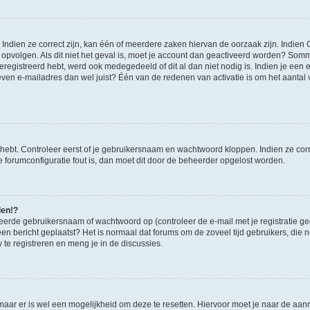
ndien ze correct zijn, kan één of meerdere zaken hiervan de oorzaak zijn. Indien C
es opvolgen. Als dit niet het geval is, moet je account dan geactiveerd worden? S
geregistreerd hebt, werd ook medegedeeld of dit al dan niet nodig is. Indien je een
ven e-mailadres dan wel juist? Één van de redenen van activatie is om het aantal va
 hebt. Controleer eerst of je gebruikersnaam en wachtwoord kloppen. Indien ze cor
 de forumconfiguratie fout is, dan moet dit door de beheerder opgelost worden.
den!?
eerde gebruikersnaam of wachtwoord op (controleer de e-mail met je registratie g
it een bericht geplaatst? Het is normaal dat forums om de zoveel tijd gebruikers, di
e registreren en meng je in de discussies.
 maar er is wel een mogelijkheid om deze te resetten. Hiervoor moet je naar de a