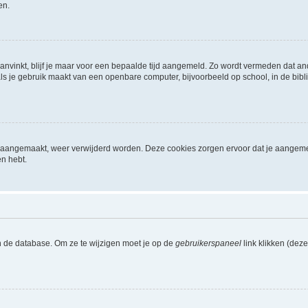
en.
aanvinkt, blijf je maar voor een bepaalde tijd aangemeld. Zo wordt vermeden dat a
ls je gebruik maakt van een openbare computer, bijvoorbeeld op school, in de biblio
ijn aangemaakt, weer verwijderd worden. Deze cookies zorgen ervoor dat je aangem
en hebt.
n de database. Om ze te wijzigen moet je op de
gebruikerspaneel
link klikken (dez