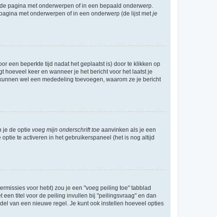
l de pagina met onderwerpen of in een bepaald onderwerp.
 pagina met onderwerpen of in een onderwerp (de lijst met
je
r een beperkte tijd nadat het geplaatst is) door te klikken op
gt hoeveel keer en wanneer je het bericht voor het laatst je
Zij kunnen wel een mededeling toevoegen, waarom ze je bericht
n je de optie
voeg mijn onderschrift toe
aanvinken als je een
optie te activeren in het gebruikerspaneel (het is nog altijd
rmissies voor hebt) zou je een "voeg peiling toe" tabblad
een titel voor de peiling invullen bij "peilingsvraag" en dan
ddel van een nieuwe regel. Je kunt ook instellen hoeveel opties