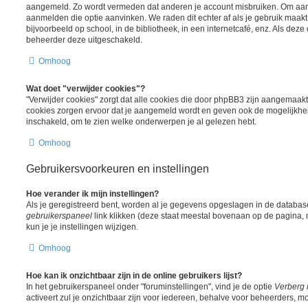
aangemeld. Zo wordt vermeden dat anderen je account misbruiken. Om aange
aanmelden die optie aanvinken. We raden dit echter af als je gebruik maa
bijvoorbeeld op school, in de bibliotheek, in een internetcafé, enz. Als deze 
beheerder deze uitgeschakeld.
Omhoog
Wat doet "verwijder cookies"?
"Verwijder cookies" zorgt dat alle cookies die door phpBB3 zijn aangemaak
cookies zorgen ervoor dat je aangemeld wordt en geven ook de mogelijkheid
inschakeld, om te zien welke onderwerpen je al gelezen hebt.
Omhoog
Gebruikersvoorkeuren en instellingen
Hoe verander ik mijn instellingen?
Als je geregistreerd bent, worden al je gegevens opgeslagen in de databas
gebruikerspaneel
link klikken (deze staat meestal bovenaan op de pagina, m
kun je je instellingen wijzigen.
Omhoog
Hoe kan ik onzichtbaar zijn in de online gebruikers lijst?
In het gebruikerspaneel onder "foruminstellingen", vind je de optie
Verberg 
activeert zul je onzichtbaar zijn voor iedereen, behalve voor beheerders, mo