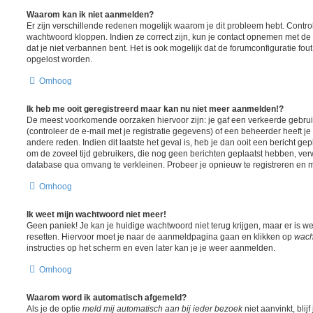
Waarom kan ik niet aanmelden?
Er zijn verschillende redenen mogelijk waarom je dit probleem hebt. Contro
wachtwoord kloppen. Indien ze correct zijn, kun je contact opnemen met de 
dat je niet verbannen bent. Het is ook mogelijk dat de forumconfiguratie fou
opgelost worden.
Omhoog
Ik heb me ooit geregistreerd maar kan nu niet meer aanmelden!?
De meest voorkomende oorzaken hiervoor zijn: je gaf een verkeerde gebr
(controleer de e-mail met je registratie gegevens) of een beheerder heeft j
andere reden. Indien dit laatste het geval is, heb je dan ooit een bericht ge
om de zoveel tijd gebruikers, die nog geen berichten geplaatst hebben, ver
database qua omvang te verkleinen. Probeer je opnieuw te registreren en m
Omhoog
Ik weet mijn wachtwoord niet meer!
Geen paniek! Je kan je huidige wachtwoord niet terug krijgen, maar er is w
resetten. Hiervoor moet je naar de aanmeldpagina gaan en klikken op
wach
instructies op het scherm en even later kan je je weer aanmelden.
Omhoog
Waarom word ik automatisch afgemeld?
Als je de optie
meld mij automatisch aan bij ieder bezoek
niet aanvinkt, blij