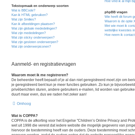
Hoe vind ik al mijn bi
Tekstopmaak en onderwerp soorten
Wat is BBCode?
phpBB vragen
Kan ik HTML gebruiken?
Wie heeft dit forum 
Wat zijn Smilies?
Waarom is de optie X
Kan ik afbeeldingen plaatsen?
Met wie moet ik cont
Wat zijn globale mededelingen?
wettelijke kwesties i
Wat zijn mededelingen?
Hoe neem ik contact
Wat zijn sticky onderwerpen?
Wat zijn gesloten onderwerpen?
Wat zijn onderwerpiconen?
Aanmeld- en registratievragen
Waarom moet ik me registreren?
De beheerder heeft bepaalt of je al dan niet geregistreerd moet zijn om ber
je geregistreerd bent kun je meer functies gebruiken. Zo kun je bijvoorbee
privéberichten sturen, andere gebruikers e-mailen, lid worden van gebruike
duurt maar even, dus we raden het zeker aan!
Omhoog
Wat is COPPA?
COPPA is de afkorting voor het Engelse "Children’s Online Privacy and Prote
wet uit 1998 die vereist dat iedere website die mogelijk gegevens van jong
hiervoor de toestemming heeft van de ouders. Deze toestemming moet schrif
gegeven worden, zodat de ouders weten dat de website persoonlijke gegev