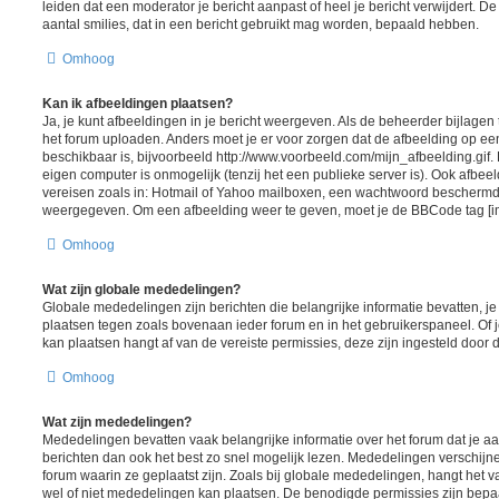
leiden dat een moderator je bericht aanpast of heel je bericht verwijdert.
aantal smilies, dat in een bericht gebruikt mag worden, bepaald hebben.
Omhoog
Kan ik afbeeldingen plaatsen?
Ja, je kunt afbeeldingen in je bericht weergeven. Als de beheerder bijlagen
het forum uploaden. Anders moet je er voor zorgen dat de afbeelding op ee
beschikbaar is, bijvoorbeeld http://www.voorbeeld.com/mijn_afbeelding.gif.
eigen computer is onmogelijk (tenzij het een publieke server is). Ook afbeel
vereisen zoals in: Hotmail of Yahoo mailboxen, een wachtwoord beschermd
weergegeven. Om een afbeelding weer te geven, moet je de BBCode tag [i
Omhoog
Wat zijn globale mededelingen?
Globale mededelingen zijn berichten die belangrijke informatie bevatten, j
plaatsen tegen zoals bovenaan ieder forum en in het gebruikerspaneel. Of 
kan plaatsen hangt af van de vereiste permissies, deze zijn ingesteld door 
Omhoog
Wat zijn mededelingen?
Mededelingen bevatten vaak belangrijke informatie over het forum dat je aa
berichten dan ook het best zo snel mogelijk lezen. Mededelingen verschij
forum waarin ze geplaatst zijn. Zoals bij globale mededelingen, hangt het va
wel of niet mededelingen kan plaatsen. De benodigde permissies zijn bepa