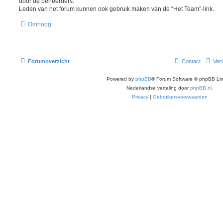
door de beheerders.
Leden van het forum kunnen ook gebruik maken van de “Het Team”-link.
Omhoog
Forumoverzicht
Contact
Verw
Powered by
phpBB
® Forum Software © phpBB Lim
Nederlandse vertaling door
phpBB.nl
.
Privacy
|
Gebruikersvoorwaarden