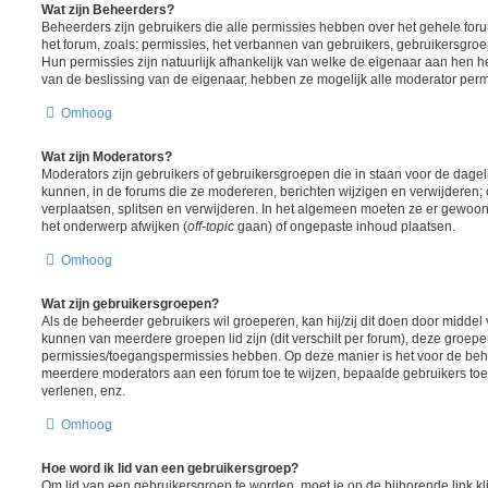
Wat zijn Beheerders?
Beheerders zijn gebruikers die alle permissies hebben over het gehele foru
het forum, zoals: permissies, het verbannen van gebruikers, gebruikersgr
Hun permissies zijn natuurlijk afhankelijk van welke de eigenaar aan hen h
van de beslissing van de eigenaar, hebben ze mogelijk alle moderator perm
Omhoog
Wat zijn Moderators?
Moderators zijn gebruikers of gebruikersgroepen die in staan voor de dagel
kunnen, in de forums die ze modereren, berichten wijzigen en verwijderen;
verplaatsen, splitsen en verwijderen. In het algemeen moeten ze er gewoon
het onderwerp afwijken (
off-topic
gaan) of ongepaste inhoud plaatsen.
Omhoog
Wat zijn gebruikersgroepen?
Als de beheerder gebruikers wil groeperen, kan hij/zij dit doen door midde
kunnen van meerdere groepen lid zijn (dit verschilt per forum), deze groep
permissies/toegangspermissies hebben. Op deze manier is het voor de beh
meerdere moderators aan een forum toe te wijzen, bepaalde gebruikers toe
verlenen, enz.
Omhoog
Hoe word ik lid van een gebruikersgroep?
Om lid van een gebruikersgroep te worden, moet je op de bijhorende link kl