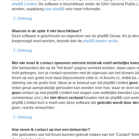
phpBB Limited
. De software is beschikbaar onder de GNU General Public L
worden, raadpleeg
over phpBB
voor meer informatie.
Omhoog
Waarom is de optie X niet beschikbaar?
Deze software is geschreven en eigendom van de phpBB-Groep. Als je denk
toegevoegd moet worden, bezoek dan de
phpBB Ideeën sectie
.
Omhoog
Met wie moet ik contact opnemen omtrent misbruik en/of wettelijke kwes
Alle beheerders die op de "het team"-pagina vermeld worden, staan open voo
hebt gekregen, kun je contact opnemen met de eigenaar van het domein (
forum op een gratis host staat (bijvoorbeeld xsbb.nl, nl.forums.cc, dotbb.be, 
afdeling van de gratis host. Wees je er bewust van dat phpBB Limited
geen 
enkel geval aansprakelijk gehouden kan worden over hoe, waar en door wie
geen
contact op met phpBB Limited met vragen over wettelijke kwesties (z
commentaar, enz.) die
niet direct verband
houden met de phpBB.com-websit
phpBB Limited toch e-mailt over deze software die
gebruikt wordt door de
geen, reactie verwachten.
Omhoog
Hoe neem ik contact op met een beheerder?
Alle gebruikers van het forum kunnen gebruik maken van het “Contact”-formu