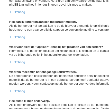
een waarschuwing ontvangen. Het sturen van een waarschuwing naar je is 
phpBB Limited heeft hier dus in geen geval iets mee te maken.
Omhoog
Hoe kan ik berichten aan een moderator melden?
Als de beheerder het toelaat, kun je op de hiervoor dienende knop klikken bij 
hebt, moet je een paar verplichte stappen volgen om de melding te versture
Omhoog
Waarvoor dient de "Opslaan"-knop bij het plaatsen van een bericht?
Hiermee kun je berichten opslaan om ze dan later af te werken en te plaats
via de bijhorende optie, in het gebruikerspaneel weer laden.
Omhoog
Waarom moet mijn bericht goedgekeurd worden?
De beheerder kan beslist hebben dat geplaatste berichten eerst nagekeken
mogelijk dat de beheerder je in een gebruikersgroep heeft geplaatst waarva
moeten worden. Neem contact op met de beheerder voor verdere informatie
Omhoog
Hoe bump ik mijn onderwerp?
Als je een onderwerp aan het bekijken bent, kan je klikken op de "bump ond
onderwerp naar boven op de eerste pagina van de onderwerpenlijst. Als deze