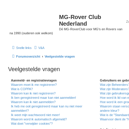
MG-Rover Club
Nederland
Dé MG-RoverClub voor MG's en Rovers van
na 1990 (ouderen ook welkom)
Snelle links
V&A
Forumoverzicht
Veelgestelde vragen
Veelgestelde vragen
Aanmeld- en registratievragen
Gebruikers en geb
Waarom moet ik me registreren?
Wat zijn Beheerders
Wat is COPPA?
Wat zijn Moderators
Waarom kan ik niet registreren?
Wat zijn gebruikers
Ik ben geregistreerd maar kan niet aanmelden!
Hoe word ik lid van 
Waarom kan ik niet aanmelden?
Hoe word ik een gro
Ik heb me ooit geregistreerd maar kan nu niet meer
Waarom staan versch
aanmelden!?
andere kleur?
Ik weet mijn wachtwoord niet meer!
Wat is de "Standaar
Waarom word ik automatisch afgemeld?
Waarvoor dient de "
Wat doet "verwijder cookies"?