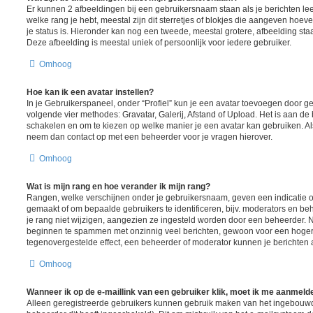
Er kunnen 2 afbeeldingen bij een gebruikersnaam staan als je berichten lee
welke rang je hebt, meestal zijn dit sterretjes of blokjes die aangeven hoeve
je status is. Hieronder kan nog een tweede, meestal grotere, afbeelding sta
Deze afbeelding is meestal uniek of persoonlijk voor iedere gebruiker.
Omhoog
Hoe kan ik een avatar instellen?
In je Gebruikerspaneel, onder “Profiel” kun je een avatar toevoegen door 
volgende vier methodes: Gravatar, Galerij, Afstand of Upload. Het is aan de
schakelen en om te kiezen op welke manier je een avatar kan gebruiken. Al
neem dan contact op met een beheerder voor je vragen hierover.
Omhoog
Wat is mijn rang en hoe verander ik mijn rang?
Rangen, welke verschijnen onder je gebruikersnaam, geven een indicatie ov
gemaakt of om bepaalde gebruikers te identificeren, bijv. moderators en b
je rang niet wijzigen, aangezien ze ingesteld worden door een beheerder. Nu
beginnen te spammen met onzinnig veel berichten, gewoon voor een hogere r
tegenovergestelde effect, een beheerder of moderator kunnen je berichten 
Omhoog
Wanneer ik op de e-maillink van een gebruiker klik, moet ik me aanmeld
Alleen geregistreerde gebruikers kunnen gebruik maken van het ingebouwd