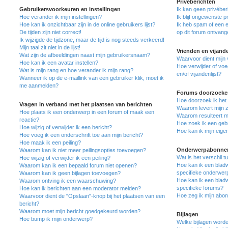
Privéberichten
Gebruikersvoorkeuren en instellingen
Ik kan geen privéber
Hoe verander ik mijn instellingen?
Ik blijf ongewenste 
Hoe kan ik onzichtbaar zijn in de online gebruikers lijst?
Ik heb spam of een 
De tijden zijn niet correct!
op dit forum ontvang
Ik wijzigde de tijdzone, maar de tijd is nog steeds verkeerd!
Mijn taal zit niet in de lijst!
Vrienden en vijand
Wat zijn de afbeeldingen naast mijn gebruikersnaam?
Waarvoor dient mijn v
Hoe kan ik een avatar instellen?
Hoe verwijder of voe
Wat is mijn rang en hoe verander ik mijn rang?
en/of vijandenlijst?
Wanneer ik op de e-maillink van een gebruiker klik, moet ik
me aanmelden?
Forums doorzoeke
Hoe doorzoek ik het
Vragen in verband met het plaatsen van berichten
Waarom levert mijn 
Hoe plaats ik een onderwerp in een forum of maak een
Waarom resulteert mi
reactie?
Hoe zoek ik een geb
Hoe wijzig of verwijder ik een bericht?
Hoe kan ik mijn eig
Hoe voeg ik een onderschrift toe aan mijn bericht?
Hoe maak ik een peiling?
Onderwerpabonnem
Waarom kan ik niet meer peilingsopties toevoegen?
Wat is het verschil 
Hoe wijzig of verwijder ik een peiling?
Hoe kan ik een bladw
Waarom kan ik een bepaald forum niet openen?
specifieke onderwer
Waarom kan ik geen bijlagen toevoegen?
Hoe kan ik een bladw
Waarom ontving ik een waarschuwing?
specifieke forums?
Hoe kan ik berichten aan een moderator melden?
Hoe zeg ik mijn abo
Waarvoor dient de "Opslaan"-knop bij het plaatsen van een
bericht?
Waarom moet mijn bericht goedgekeurd worden?
Bijlagen
Hoe bump ik mijn onderwerp?
Welke bijlagen worde