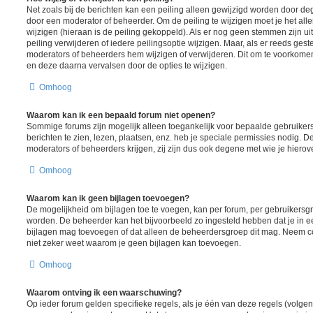
Net zoals bij de berichten kan een peiling alleen gewijzigd worden door d
door een moderator of beheerder. Om de peiling te wijzigen moet je het all
wijzigen (hieraan is de peiling gekoppeld). Als er nog geen stemmen zijn u
peiling verwijderen of iedere peilingsoptie wijzigen. Maar, als er reeds ges
moderators of beheerders hem wijzigen of verwijderen. Dit om te voorkome
en deze daarna vervalsen door de opties te wijzigen.
Omhoog
Waarom kan ik een bepaald forum niet openen?
Sommige forums zijn mogelijk alleen toegankelijk voor bepaalde gebruiker
berichten te zien, lezen, plaatsen, enz. heb je speciale permissies nodig. 
moderators of beheerders krijgen, zij zijn dus ook degene met wie je hiero
Omhoog
Waarom kan ik geen bijlagen toevoegen?
De mogelijkheid om bijlagen toe te voegen, kan per forum, per gebruikersgr
worden. De beheerder kan het bijvoorbeeld zo ingesteld hebben dat je in
bijlagen mag toevoegen of dat alleen de beheerdersgroep dit mag. Neem co
niet zeker weet waarom je geen bijlagen kan toevoegen.
Omhoog
Waarom ontving ik een waarschuwing?
Op ieder forum gelden specifieke regels, als je één van deze regels (volgen