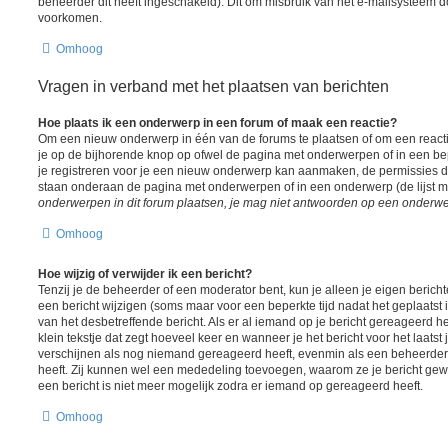
beheerder dit heeft ingeschakeld). Dit om misbruik van het e-mailsysteem 
voorkomen.
Omhoog
Vragen in verband met het plaatsen van berichten
Hoe plaats ik een onderwerp in een forum of maak een reactie?
Om een nieuw onderwerp in één van de forums te plaatsen of om een react
je op de bijhorende knop op ofwel de pagina met onderwerpen of in een be
je registreren voor je een nieuw onderwerp kan aanmaken, de permissies die
staan onderaan de pagina met onderwerpen of in een onderwerp (de lijst 
onderwerpen in dit forum plaatsen, je mag niet antwoorden op een onderwerp
Omhoog
Hoe wijzig of verwijder ik een bericht?
Tenzij je de beheerder of een moderator bent, kun je alleen je eigen berich
een bericht wijzigen (soms maar voor een beperkte tijd nadat het geplaatst i
van het desbetreffende bericht. Als er al iemand op je bericht gereageerd he
klein tekstje dat zegt hoeveel keer en wanneer je het bericht voor het laatst j
verschijnen als nog niemand gereageerd heeft, evenmin als een beheerder 
heeft. Zij kunnen wel een mededeling toevoegen, waarom ze je bericht gew
een bericht is niet meer mogelijk zodra er iemand op gereageerd heeft.
Omhoog