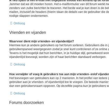
Ik heb spam of een e-mail met ongepaste inhoud van iemand op dit foru
Jammer dat we dit moeten horen. Het e-mailformulier van dit forum werkt m
zenders van zulke berichten te traceren. Het beste wat je kan doen is de be
mailen, inclusief de headers (hierin staan de details van de gebruiker die d
nodige stappen ondernemen.
Omhoog
Vrienden en vijanden
Waarvoor dient mijn vrienden- en vijandenlijst?
Hiermee kun je andere gebruikers op het forum sorteren. Gebruikers die in j
gebruikerspaneel weergegeven zodat je snel kunt controleren of ze online zij
Tevens is het mogelijk dat hun berichten, in je huidige stijl, gemarkeerd wor
vijandenlijst toevoegt, worden zijn of haar berichten standaard verborgen.
Omhoog
Hoe verwijder of voeg ik gebruikers toe aan mijn vrienden- en/of vijanden
Het toevoegen van gebruikers kan op 2 manieren. In het profiel van iedere 
gebruiker aan je vrienden- of vijandenlijst toe te voegen. De tweede manier 
dan een gebruikersnaam opgeven. Op dezelfde pagina kun je gebruikers wee
Omhoog
Forums doorzoeken