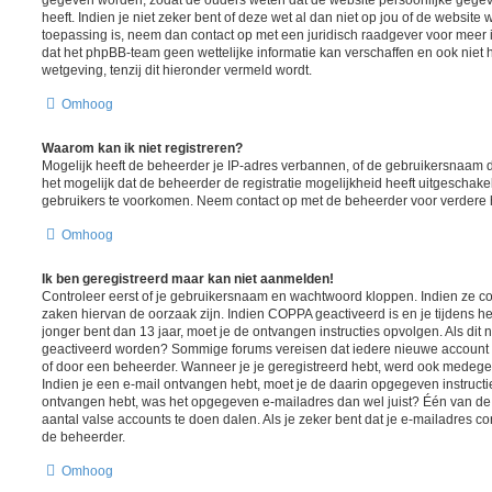
heeft. Indien je niet zeker bent of deze wet al dan niet op jou of de website 
toepassing is, neem dan contact op met een juridisch raadgever voor meer
dat het phpBB-team geen wettelijke informatie kan verschaffen en ook niet 
wetgeving, tenzij dit hieronder vermeld wordt.
Omhoog
Waarom kan ik niet registreren?
Mogelijk heeft de beheerder je IP-adres verbannen, of de gebruikersnaam d
het mogelijk dat de beheerder de registratie mogelijkheid heeft uitgeschake
gebruikers te voorkomen. Neem contact op met de beheerder voor verdere 
Omhoog
Ik ben geregistreerd maar kan niet aanmelden!
Controleer eerst of je gebruikersnaam en wachtwoord kloppen. Indien ze cor
zaken hiervan de oorzaak zijn. Indien COPPA geactiveerd is en je tijdens het
jonger bent dan 13 jaar, moet je de ontvangen instructies opvolgen. Als dit n
geactiveerd worden? Sommige forums vereisen dat iedere nieuwe account ge
of door een beheerder. Wanneer je je geregistreerd hebt, werd ook medegedee
Indien je een e-mail ontvangen hebt, moet je de daarin opgegeven instructie
ontvangen hebt, was het opgegeven e-mailadres dan wel juist? Één van de 
aantal valse accounts te doen dalen. Als je zeker bent dat je e-mailadres c
de beheerder.
Omhoog