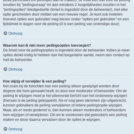
juiste permissies om peilingen aan te maken). Je moet een titel voor de peiling
invullen bij "peilingsvraag" en dan minstens 2 mogelijkheden invullen in het
"peilingopties"-tekstgedeelte (limiet is ingesteld door de beheerder), met elke
optie gescheiden door middel van een nieuwe regel. Je kunt ook instellen
hoeveel opties een gebruiker mag kiezen onder "opties per gebruiker" en een
tijdslimiet in dagen voor de peiling (0 is een peiling van oneindige duur).
Omhoog
Waarom kan ik niet meer peilingsopties toevoegen?
De limiet voor de peilingsopties is ingesteld door de beheerder. Indien je meer
opties denkt nodig te hebben dan het toegestane aantal, neem dan contact op
met de beheerder.
Omhoog
Hoe wijzig of verwijder ik een peiling?
Net zoals bij de berichten kan een peiling alleen gewijzigd worden door
degene die hem gemaakt heeft, en door een moderator of beheerder. Om de
peiling te wijzigen moet je het allereerste bericht van het onderwerp wijzigen
(hieraan is de peiling gekoppeld). Als er nog geen stemmen zijn uitgebracht,
kunnen gebruikers de peiling verwijderen of iedere peilingsoptie wijzigen.
Maar, als er reeds gestemd is, dan kunnen alleen moderators of beheerders
hem wijzigen of verwijderen. Dit om te voorkomen dat gebruikers een peiling
maken en deze daarna vervalsen door de opties te wijzigen.
Omhoog