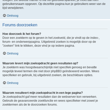
voegen. De tweede manier is via het gebruikerspaneel, je moet dan een
gebruikersnaam opgeven. Op dezelfde pagina kun je gebruikers weer van de
lijst verwijderen.
Omhoog
Forums doorzoeken
Hoe doorzoek ik het forum?
Door een zoekterm op te geven in het zoekveld, die je vindt op de index-,
forum- en onderwerppagina. Uitgebreid zoeken is mogelijk door op de
"zoeken" link te klikken, deze vind je op iedere pagina.
Omhoog
Waarom levert mijn zoekopdracht geen resultaten op?
Je zoekterm was hoogstwaarschijnlijk niet specifiek genoeg en bevatte
mogelijk teveel termen die niet door phpBB3 geïndexeerd worden. Wees
specifieker en gebruik, bij uitgebreid zoeken, de beschikbare opties.
Omhoog
Waarom resulteert mijn zoekopdracht in een lege pagina?
Je zoekopdracht gaf meer resultaten dan de webserver kon verwerken.
Gebruik de geavanceerde zoekfunctie en wees specifieker met zowel je
zoektermen als de te doorzoeken forums.