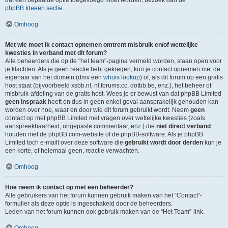
dat een bepaalde optie toegevoegd moet worden, bezoek dan de
phpBB Ideeën sectie
.
Omhoog
Met wie moet ik contact opnemen omtrent misbruik en/of wettelijke
kwesties in verband met dit forum?
Alle beheerders die op de "het team"-pagina vermeld worden, staan open voor
je klachten. Als je geen reactie hebt gekregen, kun je contact opnemen met de
eigenaar van het domein (dmv een
whois lookup
) of, als dit forum op een gratis
host staat (bijvoorbeeld xsbb.nl, nl.forums.cc, dotbb.be, enz.), het beheer of
misbruik-afdeling van de gratis host. Wees je er bewust van dat phpBB Limited
geen inspraak
heeft en dus in geen enkel geval aansprakelijk gehouden kan
worden over hoe, waar en door wie dit forum gebruikt wordt. Neem
geen
contact op met phpBB Limited met vragen over wettelijke kwesties (zoals
aanspreekbaarheid, ongepaste commentaar, enz.) die
niet direct verband
houden met de phpBB.com-website of de phpBB-software. Als je phpBB
Limited toch e-mailt over deze software die
gebruikt wordt door derden
kun je
een korte, of helemaal geen, reactie verwachten.
Omhoog
Hoe neem ik contact op met een beheerder?
Alle gebruikers van het forum kunnen gebruik maken van het “Contact”-
formulier als deze optie is ingeschakeld door de beheerders.
Leden van het forum kunnen ook gebruik maken van de “Het Team”-link.