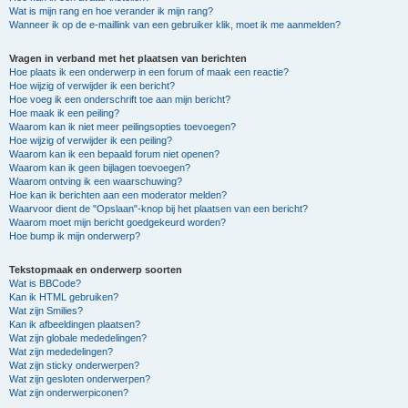
Wat is mijn rang en hoe verander ik mijn rang?
Wanneer ik op de e-maillink van een gebruiker klik, moet ik me aanmelden?
Vragen in verband met het plaatsen van berichten
Hoe plaats ik een onderwerp in een forum of maak een reactie?
Hoe wijzig of verwijder ik een bericht?
Hoe voeg ik een onderschrift toe aan mijn bericht?
Hoe maak ik een peiling?
Waarom kan ik niet meer peilingsopties toevoegen?
Hoe wijzig of verwijder ik een peiling?
Waarom kan ik een bepaald forum niet openen?
Waarom kan ik geen bijlagen toevoegen?
Waarom ontving ik een waarschuwing?
Hoe kan ik berichten aan een moderator melden?
Waarvoor dient de "Opslaan"-knop bij het plaatsen van een bericht?
Waarom moet mijn bericht goedgekeurd worden?
Hoe bump ik mijn onderwerp?
Tekstopmaak en onderwerp soorten
Wat is BBCode?
Kan ik HTML gebruiken?
Wat zijn Smilies?
Kan ik afbeeldingen plaatsen?
Wat zijn globale mededelingen?
Wat zijn mededelingen?
Wat zijn sticky onderwerpen?
Wat zijn gesloten onderwerpen?
Wat zijn onderwerpiconen?