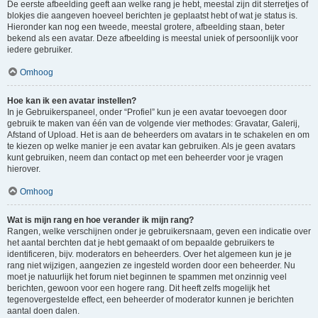
De eerste afbeelding geeft aan welke rang je hebt, meestal zijn dit sterretjes of
blokjes die aangeven hoeveel berichten je geplaatst hebt of wat je status is.
Hieronder kan nog een tweede, meestal grotere, afbeelding staan, beter
bekend als een avatar. Deze afbeelding is meestal uniek of persoonlijk voor
iedere gebruiker.
Omhoog
Hoe kan ik een avatar instellen?
In je Gebruikerspaneel, onder “Profiel” kun je een avatar toevoegen door
gebruik te maken van één van de volgende vier methodes: Gravatar, Galerij,
Afstand of Upload. Het is aan de beheerders om avatars in te schakelen en om
te kiezen op welke manier je een avatar kan gebruiken. Als je geen avatars
kunt gebruiken, neem dan contact op met een beheerder voor je vragen
hierover.
Omhoog
Wat is mijn rang en hoe verander ik mijn rang?
Rangen, welke verschijnen onder je gebruikersnaam, geven een indicatie over
het aantal berchten dat je hebt gemaakt of om bepaalde gebruikers te
identificeren, bijv. moderators en beheerders. Over het algemeen kun je je
rang niet wijzigen, aangezien ze ingesteld worden door een beheerder. Nu
moet je natuurlijk het forum niet beginnen te spammen met onzinnig veel
berichten, gewoon voor een hogere rang. Dit heeft zelfs mogelijk het
tegenovergestelde effect, een beheerder of moderator kunnen je berichten
aantal doen dalen.