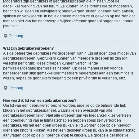
Moderators zijn gebruikers of gebruikersgroepen die in staan voor de
dagelijkse werking van het forum. Ze kunnen, in de forums die ze modereren,
berichten wijzigen en verwijderen; onderwerpen sluiten, openen, verplaatsen,
splitsen en verwijderen. In het algemeen moeten ze er gewoon op toe zien dat
mensen niet van het onderwerp afwijken (
off-topic
gaan) of ongepaste inhoud
plaatsen.
Omhoog
Wat zijn gebruikersgroepen?
Als de beheerder gebruikers wil groeperen, kan hij/zij dit doen door middel van
gebruikersgroepen. Gebruikers kunnen van meerdere groepen lid zijn (dit
verschilt per forum), deze groepen kunnen verschillende
permissies/toegangspermissies hebben. Op deze manier is het voor de
beheerder een stuk gemakkelijker meerdere moderators aan een forum toe te
wijzen, bepaalde gebruikers toegang tot een privéforum te verlenen, enz.
Omhoog
Hoe word ik lid van een gebruikersgroep?
Om lid van een gebruikersgroep te worden, moet je op de bijhorende link
klikken in het gebruikerspaneel, waarna je een overzicht van alle
gebruikersgroepen krijgt. Niet alle groepen zijn vrij toegankelijk, ze vereisen
een goedkeuring van je lidmaatschap en hebben soms zelf verborgen
gebruikers. Als het een open groep is, kan je lid worden door op de hiervoor
dienende knop te klikken. Als het een gesloten groep is, kan je je lidmaatschap
aanvragen door op de bijhorende knop te klikken. De groepsleider moet je