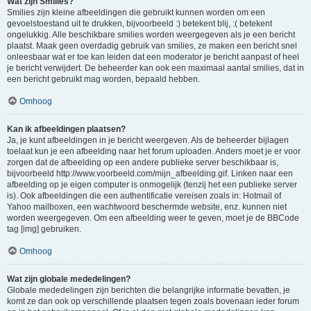
Wat zijn Smilies?
Smilies zijn kleine afbeeldingen die gebruikt kunnen worden om een
gevoelstoestand uit te drukken, bijvoorbeeld :) betekent blij, :( betekent
ongelukkig. Alle beschikbare smilies worden weergegeven als je een bericht
plaatst. Maak geen overdadig gebruik van smilies, ze maken een bericht snel
onleesbaar wat er toe kan leiden dat een moderator je bericht aanpast of heel
je bericht verwijdert. De beheerder kan ook een maximaal aantal smilies, dat in
een bericht gebruikt mag worden, bepaald hebben.
Omhoog
Kan ik afbeeldingen plaatsen?
Ja, je kunt afbeeldingen in je bericht weergeven. Als de beheerder bijlagen
toelaat kun je een afbeelding naar het forum uploaden. Anders moet je er voor
zorgen dat de afbeelding op een andere publieke server beschikbaar is,
bijvoorbeeld http://www.voorbeeld.com/mijn_afbeelding.gif. Linken naar een
afbeelding op je eigen computer is onmogelijk (tenzij het een publieke server
is). Ook afbeeldingen die een authentificatie vereisen zoals in: Hotmail of
Yahoo mailboxen, een wachtwoord beschermde website, enz. kunnen niet
worden weergegeven. Om een afbeelding weer te geven, moet je de BBCode
tag [img] gebruiken.
Omhoog
Wat zijn globale mededelingen?
Globale mededelingen zijn berichten die belangrijke informatie bevatten, je
komt ze dan ook op verschillende plaatsen tegen zoals bovenaan ieder forum