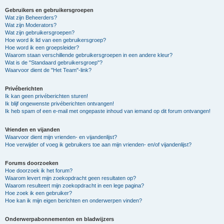
Gebruikers en gebruikersgroepen
Wat zijn Beheerders?
Wat zijn Moderators?
Wat zijn gebruikersgroepen?
Hoe word ik lid van een gebruikersgroep?
Hoe word ik een groepsleider?
Waarom staan verschillende gebruikersgroepen in een andere kleur?
Wat is de "Standaard gebruikersgroep"?
Waarvoor dient de "Het Team"-link?
Privéberichten
Ik kan geen privéberichten sturen!
Ik blijf ongewenste privéberichten ontvangen!
Ik heb spam of een e-mail met ongepaste inhoud van iemand op dit forum ontvangen!
Vrienden en vijanden
Waarvoor dient mijn vrienden- en vijandenlijst?
Hoe verwijder of voeg ik gebruikers toe aan mijn vrienden- en/of vijandenlijst?
Forums doorzoeken
Hoe doorzoek ik het forum?
Waarom levert mijn zoekopdracht geen resultaten op?
Waarom resulteert mijn zoekopdracht in een lege pagina?
Hoe zoek ik een gebruiker?
Hoe kan ik mijn eigen berichten en onderwerpen vinden?
Onderwerpabonnementen en bladwijzers