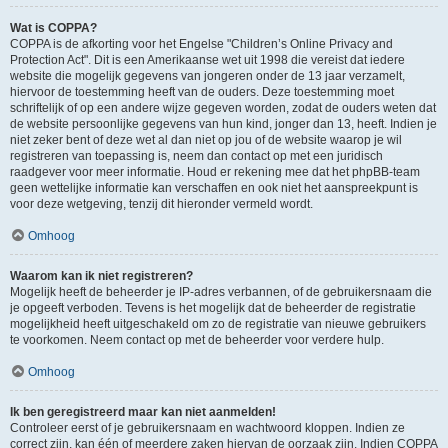
Wat is COPPA?
COPPA is de afkorting voor het Engelse "Children’s Online Privacy and
Protection Act". Dit is een Amerikaanse wet uit 1998 die vereist dat iedere
website die mogelijk gegevens van jongeren onder de 13 jaar verzamelt,
hiervoor de toestemming heeft van de ouders. Deze toestemming moet
schriftelijk of op een andere wijze gegeven worden, zodat de ouders weten dat
de website persoonlijke gegevens van hun kind, jonger dan 13, heeft. Indien je
niet zeker bent of deze wet al dan niet op jou of de website waarop je wil
registreren van toepassing is, neem dan contact op met een juridisch
raadgever voor meer informatie. Houd er rekening mee dat het phpBB-team
geen wettelijke informatie kan verschaffen en ook niet het aanspreekpunt is
voor deze wetgeving, tenzij dit hieronder vermeld wordt.
Omhoog
Waarom kan ik niet registreren?
Mogelijk heeft de beheerder je IP-adres verbannen, of de gebruikersnaam die
je opgeeft verboden. Tevens is het mogelijk dat de beheerder de registratie
mogelijkheid heeft uitgeschakeld om zo de registratie van nieuwe gebruikers
te voorkomen. Neem contact op met de beheerder voor verdere hulp.
Omhoog
Ik ben geregistreerd maar kan niet aanmelden!
Controleer eerst of je gebruikersnaam en wachtwoord kloppen. Indien ze
correct zijn, kan één of meerdere zaken hiervan de oorzaak zijn. Indien COPPA