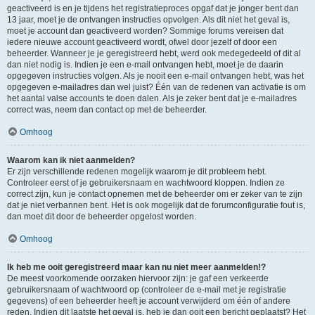
geactiveerd is en je tijdens het registratieproces opgaf dat je jonger bent dan
13 jaar, moet je de ontvangen instructies opvolgen. Als dit niet het geval is,
moet je account dan geactiveerd worden? Sommige forums vereisen dat
iedere nieuwe account geactiveerd wordt, ofwel door jezelf of door een
beheerder. Wanneer je je geregistreerd hebt, werd ook medegedeeld of dit al
dan niet nodig is. Indien je een e-mail ontvangen hebt, moet je de daarin
opgegeven instructies volgen. Als je nooit een e-mail ontvangen hebt, was het
opgegeven e-mailadres dan wel juist? Één van de redenen van activatie is om
het aantal valse accounts te doen dalen. Als je zeker bent dat je e-mailadres
correct was, neem dan contact op met de beheerder.
Omhoog
Waarom kan ik niet aanmelden?
Er zijn verschillende redenen mogelijk waarom je dit probleem hebt.
Controleer eerst of je gebruikersnaam en wachtwoord kloppen. Indien ze
correct zijn, kun je contact opnemen met de beheerder om er zeker van te zijn
dat je niet verbannen bent. Het is ook mogelijk dat de forumconfiguratie fout is,
dan moet dit door de beheerder opgelost worden.
Omhoog
Ik heb me ooit geregistreerd maar kan nu niet meer aanmelden!?
De meest voorkomende oorzaken hiervoor zijn: je gaf een verkeerde
gebruikersnaam of wachtwoord op (controleer de e-mail met je registratie
gegevens) of een beheerder heeft je account verwijderd om één of andere
reden. Indien dit laatste het geval is, heb je dan ooit een bericht geplaatst? Het