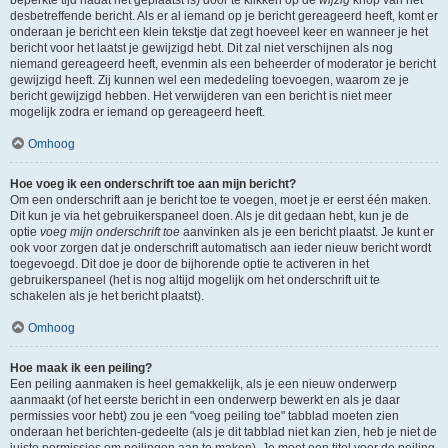
beperkte tijd nadat het geplaatst is) door te klikken op de
wijzig
knop van het
desbetreffende bericht. Als er al iemand op je bericht gereageerd heeft, komt er
onderaan je bericht een klein tekstje dat zegt hoeveel keer en wanneer je het
bericht voor het laatst je gewijzigd hebt. Dit zal niet verschijnen als nog
niemand gereageerd heeft, evenmin als een beheerder of moderator je bericht
gewijzigd heeft. Zij kunnen wel een mededeling toevoegen, waarom ze je
bericht gewijzigd hebben. Het verwijderen van een bericht is niet meer
mogelijk zodra er iemand op gereageerd heeft.
Omhoog
Hoe voeg ik een onderschrift toe aan mijn bericht?
Om een onderschrift aan je bericht toe te voegen, moet je er eerst één maken.
Dit kun je via het gebruikerspaneel doen. Als je dit gedaan hebt, kun je de
optie
voeg mijn onderschrift toe
aanvinken als je een bericht plaatst. Je kunt er
ook voor zorgen dat je onderschrift automatisch aan ieder nieuw bericht wordt
toegevoegd. Dit doe je door de bijhorende optie te activeren in het
gebruikerspaneel (het is nog altijd mogelijk om het onderschrift uit te
schakelen als je het bericht plaatst).
Omhoog
Hoe maak ik een peiling?
Een peiling aanmaken is heel gemakkelijk, als je een nieuw onderwerp
aanmaakt (of het eerste bericht in een onderwerp bewerkt en als je daar
permissies voor hebt) zou je een "voeg peiling toe" tabblad moeten zien
onderaan het berichten-gedeelte (als je dit tabblad niet kan zien, heb je niet de