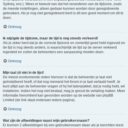
Sydney, enz.). Wees er bewust van dat het veranderen van de tijdzone, zoals
de meeste instellingen, alleen gedaan kunnen worden door geregistreerde
gebruikers. Als je nog niet geregistreerd bent is dit een goed moment om dit te
doen.
Omhoog
Ik wijzigde de tijdzone, maar de tijd is nog steeds verkeerd!
Als je zeker bent dat je de correcte tijdzone en zomertijd goed hebt ingevuld en
de tijd is nog steeds anders, is waarschijnlijk de tijd op de server verkeerd
ingesteld en zullen de beheerders een aanpassing moeten doen.
Omhoog
Mijn taal zit niet in de lijst!
De meest voorkomende reden hiervoor is dat de beheerder je taal niet
geïnstalleerd heeft, of dat nog niemand het forum in je taal vertaald heeft. Je
kunt altijd aan de beheerder vragen of hij het talenpakket, dat je nodig hebt, wil
installeren. Indien het nog niet bestaat, mag je gerust de vertaling maken. Meer
informatie hieromtrent kan gevonden worden op de website van phpBB
Limited (de link staat onderaan iedere pagina).
Omhoog
Wat zijn de afbeeldingen naast mijn gebruikersnaam?
Er kunnen 2 afbeeldingen bij een gebruikersnaam staan als je berichten leest.