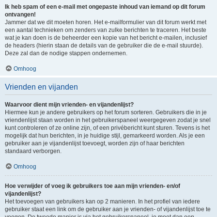
Ik heb spam of een e-mail met ongepaste inhoud van iemand op dit forum
ontvangen!
Jammer dat we dit moeten horen. Het e-mailformulier van dit forum werkt met
een aantal technieken om zenders van zulke berichten te traceren. Het beste
wat je kan doen is de beheerder een kopie van het bericht e-mailen, inclusief
de headers (hierin staan de details van de gebruiker die de e-mail stuurde).
Deze zal dan de nodige stappen ondernemen.
Omhoog
Vrienden en vijanden
Waarvoor dient mijn vrienden- en vijandenlijst?
Hiermee kun je andere gebruikers op het forum sorteren. Gebruikers die in je
vriendenlijst staan worden in het gebruikerspaneel weergegeven zodat je snel
kunt controleren of ze online zijn, of een privébericht kunt sturen. Tevens is het
mogelijk dat hun berichten, in je huidige stijl, gemarkeerd worden. Als je een
gebruiker aan je vijandenlijst toevoegt, worden zijn of haar berichten
standaard verborgen.
Omhoog
Hoe verwijder of voeg ik gebruikers toe aan mijn vrienden- en/of
vijandenlijst?
Het toevoegen van gebruikers kan op 2 manieren. In het profiel van iedere
gebruiker staat een link om de gebruiker aan je vrienden- of vijandenlijst toe te