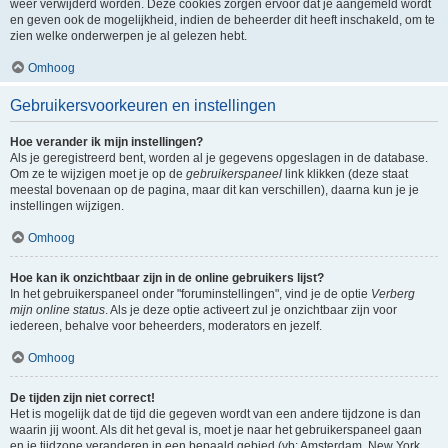
weer verwijderd worden. Deze cookies zorgen ervoor dat je aangemeld wordt
en geven ook de mogelijkheid, indien de beheerder dit heeft inschakeld, om te
zien welke onderwerpen je al gelezen hebt.
Omhoog
Gebruikersvoorkeuren en instellingen
Hoe verander ik mijn instellingen?
Als je geregistreerd bent, worden al je gegevens opgeslagen in de database.
Om ze te wijzigen moet je op de
gebruikerspaneel
link klikken (deze staat
meestal bovenaan op de pagina, maar dit kan verschillen), daarna kun je je
instellingen wijzigen.
Omhoog
Hoe kan ik onzichtbaar zijn in de online gebruikers lijst?
In het gebruikerspaneel onder "foruminstellingen", vind je de optie
Verberg
mijn online status
. Als je deze optie activeert zul je onzichtbaar zijn voor
iedereen, behalve voor beheerders, moderators en jezelf.
Omhoog
De tijden zijn niet correct!
Het is mogelijk dat de tijd die gegeven wordt van een andere tijdzone is dan
waarin jij woont. Als dit het geval is, moet je naar het gebruikerspaneel gaan
en je tijdzone veranderen in een bepaald gebied (vb: Amsterdam, New York,