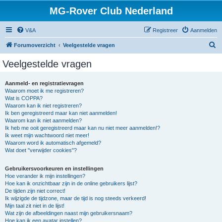
MG-Rover Club Nederland
V&A
Registreer
Aanmelden
Z
Forumoverzicht
Veelgestelde vragen
o
Veelgestelde vragen
e
k
Aanmeld- en registratievragen
Waarom moet ik me registreren?
Wat is COPPA?
Waarom kan ik niet registreren?
Ik ben geregistreerd maar kan niet aanmelden!
Waarom kan ik niet aanmelden?
Ik heb me ooit geregistreerd maar kan nu niet meer aanmelden!?
Ik weet mijn wachtwoord niet meer!
Waarom word ik automatisch afgemeld?
Wat doet "verwijder cookies"?
Gebruikersvoorkeuren en instellingen
Hoe verander ik mijn instellingen?
Hoe kan ik onzichtbaar zijn in de online gebruikers lijst?
De tijden zijn niet correct!
Ik wijzigde de tijdzone, maar de tijd is nog steeds verkeerd!
Mijn taal zit niet in de lijst!
Wat zijn de afbeeldingen naast mijn gebruikersnaam?
Hoe kan ik een avatar instellen?