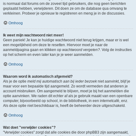
is normaal dat forums om de zoveel tijd gebruikers, die nog geen berichten
geplaatst hebben, verwijderen. Dit doen ze om de database qua omvang te
verkleinen. Probeer je opnieuw te registreren en meng je in de discussies.
Omhoog
Ik weet mijn wachtwoord niet meer!
Geen paniek! Je kan je huidige wachtwoord niet terug krijgen, maar er is wel
een mogelijkheid om deze te resetten. Hiervoor moet je naar de
aanmeldpagina gaan en klikken op
wachtwoord vergeten?
. Volg de instructies
op het scherm en even later kan je je weer aanmelden.
Omhoog
Waarom word ik automatisch afgemeld?
Als je de optie
meld mij automatisch aan bij ieder bezoek
niet aanvinkt, blijf je
maar voor een bepaalde tijd aangemeld. Zo wordt vermeden dat anderen je
account misbruiken. Om aangemeld te blijven, moet je bij het aanmelden die
optie aanvinken. We raden dit echter af als je gebruik maakt van een openbare
computer, bijvoorbeeld op school, in de bibliotheek, in een internetcafé, enz.
Als deze optie niet beschikbaar is, heeft de beheerder deze uitgeschakeld.
Omhoog
Wat doet "verwijder cookies"?
"Verwijder cookies" zorgt dat alle cookies die door phpBB3 zijn aangemaakt,