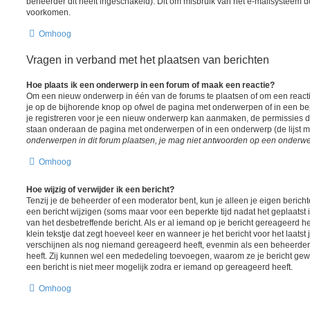
beheerder dit heeft ingeschakeld). Dit om misbruik van het e-mailsysteem 
voorkomen.
Omhoog
Vragen in verband met het plaatsen van berichten
Hoe plaats ik een onderwerp in een forum of maak een reactie?
Om een nieuw onderwerp in één van de forums te plaatsen of om een react
je op de bijhorende knop op ofwel de pagina met onderwerpen of in een be
je registreren voor je een nieuw onderwerp kan aanmaken, de permissies die
staan onderaan de pagina met onderwerpen of in een onderwerp (de lijst 
onderwerpen in dit forum plaatsen, je mag niet antwoorden op een onderwerp
Omhoog
Hoe wijzig of verwijder ik een bericht?
Tenzij je de beheerder of een moderator bent, kun je alleen je eigen berich
een bericht wijzigen (soms maar voor een beperkte tijd nadat het geplaatst i
van het desbetreffende bericht. Als er al iemand op je bericht gereageerd he
klein tekstje dat zegt hoeveel keer en wanneer je het bericht voor het laatst j
verschijnen als nog niemand gereageerd heeft, evenmin als een beheerder 
heeft. Zij kunnen wel een mededeling toevoegen, waarom ze je bericht gew
een bericht is niet meer mogelijk zodra er iemand op gereageerd heeft.
Omhoog