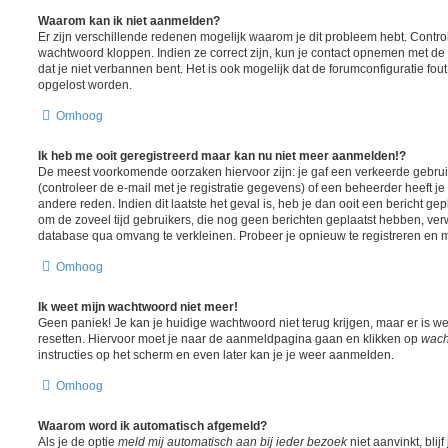
Waarom kan ik niet aanmelden?
Er zijn verschillende redenen mogelijk waarom je dit probleem hebt. Contro
wachtwoord kloppen. Indien ze correct zijn, kun je contact opnemen met de 
dat je niet verbannen bent. Het is ook mogelijk dat de forumconfiguratie fou
opgelost worden.
Omhoog
Ik heb me ooit geregistreerd maar kan nu niet meer aanmelden!?
De meest voorkomende oorzaken hiervoor zijn: je gaf een verkeerde gebr
(controleer de e-mail met je registratie gegevens) of een beheerder heeft j
andere reden. Indien dit laatste het geval is, heb je dan ooit een bericht ge
om de zoveel tijd gebruikers, die nog geen berichten geplaatst hebben, ver
database qua omvang te verkleinen. Probeer je opnieuw te registreren en m
Omhoog
Ik weet mijn wachtwoord niet meer!
Geen paniek! Je kan je huidige wachtwoord niet terug krijgen, maar er is w
resetten. Hiervoor moet je naar de aanmeldpagina gaan en klikken op
wach
instructies op het scherm en even later kan je je weer aanmelden.
Omhoog
Waarom word ik automatisch afgemeld?
Als je de optie
meld mij automatisch aan bij ieder bezoek
niet aanvinkt, blij