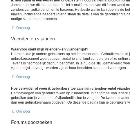
Ik heb spam of een e-mail met ongepaste inhoud van iemand op dit foru
Jammer dat we dit moeten horen. Het e-mailformulier van dit forum werkt m
zenders van zulke berichten te traceren. Het beste wat je kan doen is de be
mailen, inclusief de headers (hierin staan de details van de gebruiker die d
nodige stappen ondernemen.
Omhoog
Vrienden en vijanden
Waarvoor dient mijn vrienden- en vijandenlijst?
Hiermee kun je andere gebruikers op het forum sorteren. Gebruikers die in j
gebruikerspaneel weergegeven zodat je snel kunt controleren of ze online zij
Tevens is het mogelijk dat hun berichten, in je huidige stijl, gemarkeerd wor
vijandenlijst toevoegt, worden zijn of haar berichten standaard verborgen.
Omhoog
Hoe verwijder of voeg ik gebruikers toe aan mijn vrienden- en/of vijanden
Het toevoegen van gebruikers kan op 2 manieren. In het profiel van iedere 
gebruiker aan je vrienden- of vijandenlijst toe te voegen. De tweede manier 
dan een gebruikersnaam opgeven. Op dezelfde pagina kun je gebruikers wee
Omhoog
Forums doorzoeken