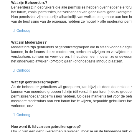
Wat zijn Beheerders?
Beheerders zijn gebruikers die alle permissies hebben over het gehele foru
het forum, zoals: permissies, het verbannen van gebruikers, gebruikersgr
Hun permissies zijn natuurlijk afhankelijk van welke de eigenaar aan hen h
van de beslissing van de eigenaar, hebben ze mogelijk alle moderator perm
Omhoog
Wat zijn Moderators?
Moderators zijn gebruikers of gebruikersgroepen die in staan voor de dagel
kunnen, in de forums die ze modereren, berichten wijzigen en verwijderen;
verplaatsen, splitsen en verwijderen. In het algemeen moeten ze er gewoon
het onderwerp afwijken (
off-topic
gaan) of ongepaste inhoud plaatsen.
Omhoog
Wat zijn gebruikersgroepen?
Als de beheerder gebruikers wil groeperen, kan hij/zij dit doen door midde
kunnen van meerdere groepen lid zijn (dit verschilt per forum), deze groep
permissies/toegangspermissies hebben. Op deze manier is het voor de beh
meerdere moderators aan een forum toe te wijzen, bepaalde gebruikers toe
verlenen, enz.
Omhoog
Hoe word ik lid van een gebruikersgroep?
Om lid van een gebruikersgroep te worden, moet je op de bijhorende link kl