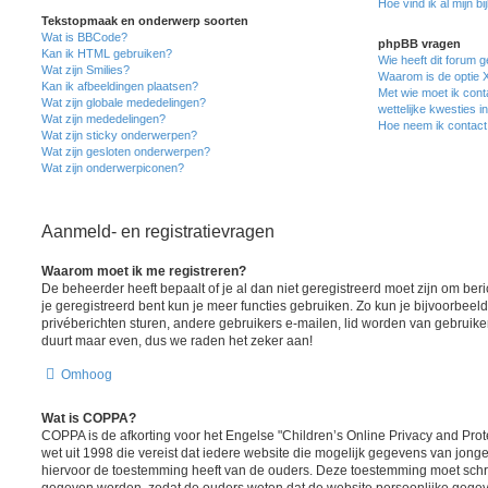
Hoe vind ik al mijn bi
Tekstopmaak en onderwerp soorten
Wat is BBCode?
phpBB vragen
Kan ik HTML gebruiken?
Wie heeft dit forum 
Wat zijn Smilies?
Waarom is de optie X
Kan ik afbeeldingen plaatsen?
Met wie moet ik cont
Wat zijn globale mededelingen?
wettelijke kwesties i
Wat zijn mededelingen?
Hoe neem ik contact
Wat zijn sticky onderwerpen?
Wat zijn gesloten onderwerpen?
Wat zijn onderwerpiconen?
Aanmeld- en registratievragen
Waarom moet ik me registreren?
De beheerder heeft bepaalt of je al dan niet geregistreerd moet zijn om ber
je geregistreerd bent kun je meer functies gebruiken. Zo kun je bijvoorbee
privéberichten sturen, andere gebruikers e-mailen, lid worden van gebruike
duurt maar even, dus we raden het zeker aan!
Omhoog
Wat is COPPA?
COPPA is de afkorting voor het Engelse "Children’s Online Privacy and Prote
wet uit 1998 die vereist dat iedere website die mogelijk gegevens van jong
hiervoor de toestemming heeft van de ouders. Deze toestemming moet schrif
gegeven worden, zodat de ouders weten dat de website persoonlijke gegev