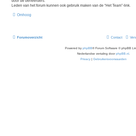
door de beheerders.
Leden van het forum kunnen ook gebruik maken van de “Het Team”-link.
Omhoog
Forumoverzicht
Contact
Verw
Powered by
phpBB
® Forum Software © phpBB Lim
Nederlandse vertaling door
phpBB.nl
.
Privacy
|
Gebruikersvoorwaarden