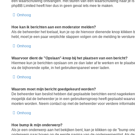
een waarschuwing ontvangen. Het sturen van een waarschuwing naar je is 
phpBB Limited heeft hier dus in geen geval iets mee te maken.
Omhoog
Hoe kan ik berichten aan een moderator melden?
Als de beheerder het toelaat, kun je op de hiervoor dienende knop klikken bij 
hebt, moet je een paar verplichte stappen volgen om de melding te versture
Omhoog
Waarvoor dient de "Opslaan"-knop bij het plaatsen van een bericht?
Hiermee kun je berichten opslaan om ze dan later af te werken en te plaats
via de bijhorende optie, in het gebruikerspaneel weer laden.
Omhoog
Waarom moet mijn bericht goedgekeurd worden?
De beheerder kan beslist hebben dat geplaatste berichten eerst nagekeken
mogelijk dat de beheerder je in een gebruikersgroep heeft geplaatst waarva
moeten worden. Neem contact op met de beheerder voor verdere informatie
Omhoog
Hoe bump ik mijn onderwerp?
Als je een onderwerp aan het bekijken bent, kan je klikken op de "bump ond
onderwerp naar boven op de eerste pagina van de onderwerpenlijst. Als deze