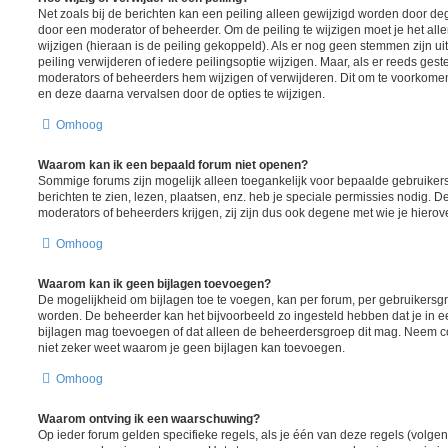
Net zoals bij de berichten kan een peiling alleen gewijzigd worden door d
door een moderator of beheerder. Om de peiling te wijzigen moet je het all
wijzigen (hieraan is de peiling gekoppeld). Als er nog geen stemmen zijn u
peiling verwijderen of iedere peilingsoptie wijzigen. Maar, als er reeds ges
moderators of beheerders hem wijzigen of verwijderen. Dit om te voorkome
en deze daarna vervalsen door de opties te wijzigen.
Omhoog
Waarom kan ik een bepaald forum niet openen?
Sommige forums zijn mogelijk alleen toegankelijk voor bepaalde gebruiker
berichten te zien, lezen, plaatsen, enz. heb je speciale permissies nodig. 
moderators of beheerders krijgen, zij zijn dus ook degene met wie je hiero
Omhoog
Waarom kan ik geen bijlagen toevoegen?
De mogelijkheid om bijlagen toe te voegen, kan per forum, per gebruikersgr
worden. De beheerder kan het bijvoorbeeld zo ingesteld hebben dat je in
bijlagen mag toevoegen of dat alleen de beheerdersgroep dit mag. Neem co
niet zeker weet waarom je geen bijlagen kan toevoegen.
Omhoog
Waarom ontving ik een waarschuwing?
Op ieder forum gelden specifieke regels, als je één van deze regels (volgen