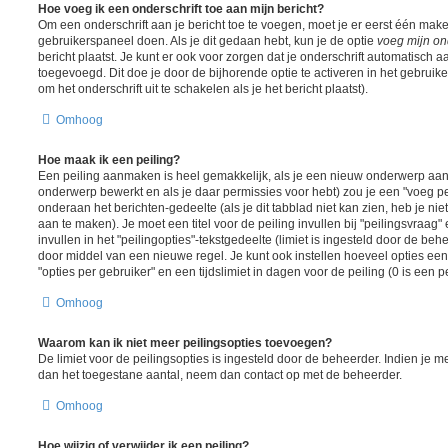
Hoe voeg ik een onderschrift toe aan mijn bericht?
Om een onderschrift aan je bericht toe te voegen, moet je er eerst één maken
gebruikerspaneel doen. Als je dit gedaan hebt, kun je de optie
voeg mijn ond
bericht plaatst. Je kunt er ook voor zorgen dat je onderschrift automatisch a
toegevoegd. Dit doe je door de bijhorende optie te activeren in het gebruiker
om het onderschrift uit te schakelen als je het bericht plaatst).
Omhoog
Hoe maak ik een peiling?
Een peiling aanmaken is heel gemakkelijk, als je een nieuw onderwerp aanm
onderwerp bewerkt en als je daar permissies voor hebt) zou je een "voeg pe
onderaan het berichten-gedeelte (als je dit tabblad niet kan zien, heb je nie
aan te maken). Je moet een titel voor de peiling invullen bij "peilingsvraa
invullen in het "peilingopties"-tekstgedeelte (limiet is ingesteld door de be
door middel van een nieuwe regel. Je kunt ook instellen hoeveel opties ee
"opties per gebruiker" en een tijdslimiet in dagen voor de peiling (0 is een 
Omhoog
Waarom kan ik niet meer peilingsopties toevoegen?
De limiet voor de peilingsopties is ingesteld door de beheerder. Indien je 
dan het toegestane aantal, neem dan contact op met de beheerder.
Omhoog
Hoe wijzig of verwijder ik een peiling?