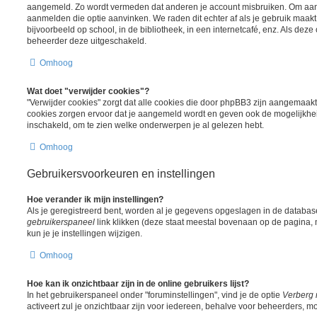
aangemeld. Zo wordt vermeden dat anderen je account misbruiken. Om aange
aanmelden die optie aanvinken. We raden dit echter af als je gebruik maa
bijvoorbeeld op school, in de bibliotheek, in een internetcafé, enz. Als deze 
beheerder deze uitgeschakeld.
Omhoog
Wat doet "verwijder cookies"?
"Verwijder cookies" zorgt dat alle cookies die door phpBB3 zijn aangemaak
cookies zorgen ervoor dat je aangemeld wordt en geven ook de mogelijkheid
inschakeld, om te zien welke onderwerpen je al gelezen hebt.
Omhoog
Gebruikersvoorkeuren en instellingen
Hoe verander ik mijn instellingen?
Als je geregistreerd bent, worden al je gegevens opgeslagen in de databas
gebruikerspaneel
link klikken (deze staat meestal bovenaan op de pagina, m
kun je je instellingen wijzigen.
Omhoog
Hoe kan ik onzichtbaar zijn in de online gebruikers lijst?
In het gebruikerspaneel onder "foruminstellingen", vind je de optie
Verberg 
activeert zul je onzichtbaar zijn voor iedereen, behalve voor beheerders, mo