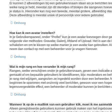
Er kunnen 2 afbeeldingen bij een gebruikersnaam staan als je berichten lee
welke rang je hebt, meestal zijn dit sterretjes of blokjes die aangeven hoeve
je status is. Hieronder kan nog een tweede, meestal grotere, afbeelding sta
Deze afbeelding is meestal uniek of persoonlijk voor iedere gebruiker.
Omhoog
Hoe kan ik een avatar instellen?
In je Gebruikerspaneel, onder “Profiel” kun je een avatar toevoegen door 
volgende vier methodes: Gravatar, Galerij, Afstand of Upload. Het is aan de
schakelen en om te kiezen op welke manier je een avatar kan gebruiken. Al
neem dan contact op met een beheerder voor je vragen hierover.
Omhoog
Wat is mijn rang en hoe verander ik mijn rang?
Rangen, welke verschijnen onder je gebruikersnaam, geven een indicatie ov
gemaakt of om bepaalde gebruikers te identificeren, bijv. moderators en b
je rang niet wijzigen, aangezien ze ingesteld worden door een beheerder. Nu
beginnen te spammen met onzinnig veel berichten, gewoon voor een hogere r
tegenovergestelde effect, een beheerder of moderator kunnen je berichten 
Omhoog
Wanneer ik op de e-maillink van een gebruiker klik, moet ik me aanmeld
Alleen geregistreerde gebruikers kunnen gebruik maken van het ingebouwd