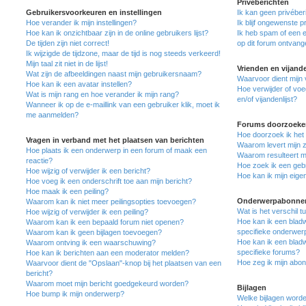
Privéberichten
Gebruikersvoorkeuren en instellingen
Ik kan geen privéber
Hoe verander ik mijn instellingen?
Ik blijf ongewenste 
Hoe kan ik onzichtbaar zijn in de online gebruikers lijst?
Ik heb spam of een 
De tijden zijn niet correct!
op dit forum ontvang
Ik wijzigde de tijdzone, maar de tijd is nog steeds verkeerd!
Mijn taal zit niet in de lijst!
Vrienden en vijand
Wat zijn de afbeeldingen naast mijn gebruikersnaam?
Waarvoor dient mijn v
Hoe kan ik een avatar instellen?
Hoe verwijder of voe
Wat is mijn rang en hoe verander ik mijn rang?
en/of vijandenlijst?
Wanneer ik op de e-maillink van een gebruiker klik, moet ik
me aanmelden?
Forums doorzoeke
Hoe doorzoek ik het
Vragen in verband met het plaatsen van berichten
Waarom levert mijn 
Hoe plaats ik een onderwerp in een forum of maak een
Waarom resulteert mi
reactie?
Hoe zoek ik een geb
Hoe wijzig of verwijder ik een bericht?
Hoe kan ik mijn eig
Hoe voeg ik een onderschrift toe aan mijn bericht?
Hoe maak ik een peiling?
Onderwerpabonnem
Waarom kan ik niet meer peilingsopties toevoegen?
Wat is het verschil 
Hoe wijzig of verwijder ik een peiling?
Hoe kan ik een bladw
Waarom kan ik een bepaald forum niet openen?
specifieke onderwer
Waarom kan ik geen bijlagen toevoegen?
Hoe kan ik een bladw
Waarom ontving ik een waarschuwing?
specifieke forums?
Hoe kan ik berichten aan een moderator melden?
Hoe zeg ik mijn abo
Waarvoor dient de "Opslaan"-knop bij het plaatsen van een
bericht?
Waarom moet mijn bericht goedgekeurd worden?
Bijlagen
Hoe bump ik mijn onderwerp?
Welke bijlagen worde