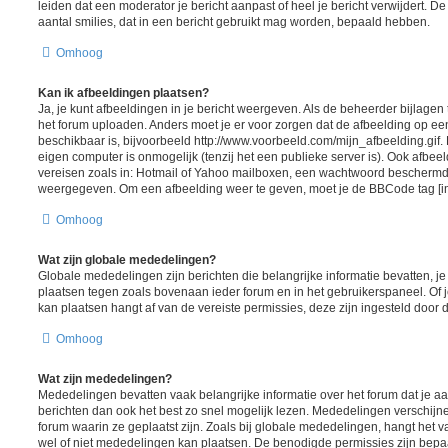
leiden dat een moderator je bericht aanpast of heel je bericht verwijdert.
aantal smilies, dat in een bericht gebruikt mag worden, bepaald hebben.
Omhoog
Kan ik afbeeldingen plaatsen?
Ja, je kunt afbeeldingen in je bericht weergeven. Als de beheerder bijlagen
het forum uploaden. Anders moet je er voor zorgen dat de afbeelding op ee
beschikbaar is, bijvoorbeeld http://www.voorbeeld.com/mijn_afbeelding.gif.
eigen computer is onmogelijk (tenzij het een publieke server is). Ook afbeel
vereisen zoals in: Hotmail of Yahoo mailboxen, een wachtwoord beschermd
weergegeven. Om een afbeelding weer te geven, moet je de BBCode tag [i
Omhoog
Wat zijn globale mededelingen?
Globale mededelingen zijn berichten die belangrijke informatie bevatten, j
plaatsen tegen zoals bovenaan ieder forum en in het gebruikerspaneel. Of 
kan plaatsen hangt af van de vereiste permissies, deze zijn ingesteld door 
Omhoog
Wat zijn mededelingen?
Mededelingen bevatten vaak belangrijke informatie over het forum dat je aa
berichten dan ook het best zo snel mogelijk lezen. Mededelingen verschij
forum waarin ze geplaatst zijn. Zoals bij globale mededelingen, hangt het va
wel of niet mededelingen kan plaatsen. De benodigde permissies zijn bepa