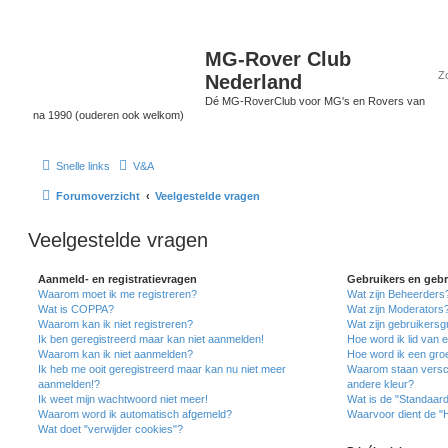
MG-Rover Club
Nederland
Dé MG-RoverClub voor MG's en Rovers van
na 1990 (ouderen ook welkom)
Snelle links
V&A
Forumoverzicht
Veelgestelde vragen
Veelgestelde vragen
Aanmeld- en registratievragen
Gebruikers en geb
Waarom moet ik me registreren?
Wat zijn Beheerders
Wat is COPPA?
Wat zijn Moderators
Waarom kan ik niet registreren?
Wat zijn gebruikers
Ik ben geregistreerd maar kan niet aanmelden!
Hoe word ik lid van 
Waarom kan ik niet aanmelden?
Hoe word ik een gro
Ik heb me ooit geregistreerd maar kan nu niet meer
Waarom staan versch
aanmelden!?
andere kleur?
Ik weet mijn wachtwoord niet meer!
Wat is de "Standaar
Waarom word ik automatisch afgemeld?
Waarvoor dient de "
Wat doet "verwijder cookies"?