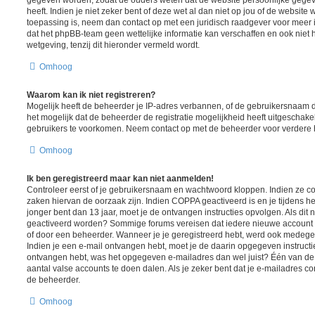
heeft. Indien je niet zeker bent of deze wet al dan niet op jou of de website 
toepassing is, neem dan contact op met een juridisch raadgever voor meer
dat het phpBB-team geen wettelijke informatie kan verschaffen en ook niet 
wetgeving, tenzij dit hieronder vermeld wordt.
Omhoog
Waarom kan ik niet registreren?
Mogelijk heeft de beheerder je IP-adres verbannen, of de gebruikersnaam d
het mogelijk dat de beheerder de registratie mogelijkheid heeft uitgeschake
gebruikers te voorkomen. Neem contact op met de beheerder voor verdere 
Omhoog
Ik ben geregistreerd maar kan niet aanmelden!
Controleer eerst of je gebruikersnaam en wachtwoord kloppen. Indien ze cor
zaken hiervan de oorzaak zijn. Indien COPPA geactiveerd is en je tijdens het
jonger bent dan 13 jaar, moet je de ontvangen instructies opvolgen. Als dit n
geactiveerd worden? Sommige forums vereisen dat iedere nieuwe account ge
of door een beheerder. Wanneer je je geregistreerd hebt, werd ook medegedee
Indien je een e-mail ontvangen hebt, moet je de daarin opgegeven instructie
ontvangen hebt, was het opgegeven e-mailadres dan wel juist? Één van de 
aantal valse accounts te doen dalen. Als je zeker bent dat je e-mailadres c
de beheerder.
Omhoog