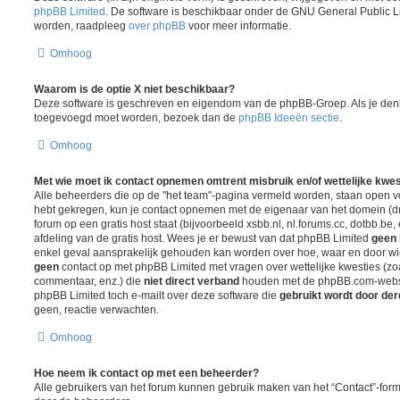
phpBB Limited
. De software is beschikbaar onder de GNU General Public L
worden, raadpleeg
over phpBB
voor meer informatie.
Omhoog
Waarom is de optie X niet beschikbaar?
Deze software is geschreven en eigendom van de phpBB-Groep. Als je denk
toegevoegd moet worden, bezoek dan de
phpBB Ideeën sectie
.
Omhoog
Met wie moet ik contact opnemen omtrent misbruik en/of wettelijke kwes
Alle beheerders die op de "het team"-pagina vermeld worden, staan open voo
hebt gekregen, kun je contact opnemen met de eigenaar van het domein (
forum op een gratis host staat (bijvoorbeeld xsbb.nl, nl.forums.cc, dotbb.be, 
afdeling van de gratis host. Wees je er bewust van dat phpBB Limited
geen 
enkel geval aansprakelijk gehouden kan worden over hoe, waar en door wie
geen
contact op met phpBB Limited met vragen over wettelijke kwesties (z
commentaar, enz.) die
niet direct verband
houden met de phpBB.com-websit
phpBB Limited toch e-mailt over deze software die
gebruikt wordt door de
geen, reactie verwachten.
Omhoog
Hoe neem ik contact op met een beheerder?
Alle gebruikers van het forum kunnen gebruik maken van het “Contact”-formu