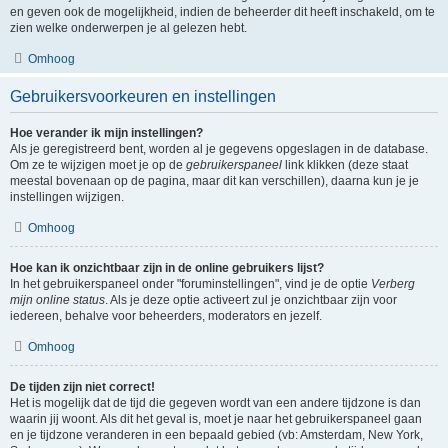
en geven ook de mogelijkheid, indien de beheerder dit heeft inschakeld, om te
zien welke onderwerpen je al gelezen hebt.
Omhoog
Gebruikersvoorkeuren en instellingen
Hoe verander ik mijn instellingen?
Als je geregistreerd bent, worden al je gegevens opgeslagen in de database.
Om ze te wijzigen moet je op de
gebruikerspaneel
link klikken (deze staat
meestal bovenaan op de pagina, maar dit kan verschillen), daarna kun je je
instellingen wijzigen.
Omhoog
Hoe kan ik onzichtbaar zijn in de online gebruikers lijst?
In het gebruikerspaneel onder "foruminstellingen", vind je de optie
Verberg
mijn online status
. Als je deze optie activeert zul je onzichtbaar zijn voor
iedereen, behalve voor beheerders, moderators en jezelf.
Omhoog
De tijden zijn niet correct!
Het is mogelijk dat de tijd die gegeven wordt van een andere tijdzone is dan
waarin jij woont. Als dit het geval is, moet je naar het gebruikerspaneel gaan
en je tijdzone veranderen in een bepaald gebied (vb: Amsterdam, New York,