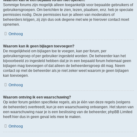
Waarom kan ik een bepaald forum niet openen?
Sommige forums zijn mogelijk alleen toegankelijk voor bepaalde gebruikers of
gebruikersgroepen. Om berichten te zien, lezen, plaatsen, enz. heb je speciale
permissies nodig. Deze permissies kun je alleen van moderators of
beheerders krijgen, zij zijn dus ook degene met wie je hierover contact moet
opnemen.
Omhoog
Waarom kan ik geen bijlagen toevoegen?
De mogelijkheid om bijlagen toe te voegen, kan per forum, per
gebruikersgroep of per gebruiker ingesteld worden. De beheerder kan het
bijvoorbeeld zo ingesteld hebben dat je in een bepaald forum helemaal geen
bijlagen mag toevoegen of dat alleen de beheerdersgroep dit mag. Neem
contact op met de beheerder als je niet zeker weet waarom je geen bijlagen
kan toevoegen.
Omhoog
Waarom ontving ik een waarschuwing?
Op ieder forum gelden specifieke regels, als je één van deze regels (volgens
de beheerder) overtreedt, kun je een waarschuwing ontvangen. Het sturen van
een waarschuwing naar je is een beslissing van de beheerder, phpBB Limited
heeft hier dus in geen geval iets mee te maken.
Omhoog