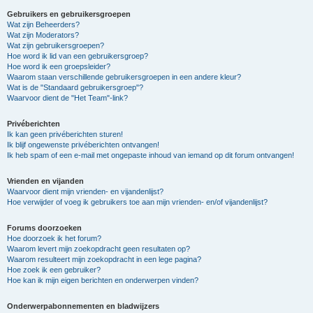
Gebruikers en gebruikersgroepen
Wat zijn Beheerders?
Wat zijn Moderators?
Wat zijn gebruikersgroepen?
Hoe word ik lid van een gebruikersgroep?
Hoe word ik een groepsleider?
Waarom staan verschillende gebruikersgroepen in een andere kleur?
Wat is de "Standaard gebruikersgroep"?
Waarvoor dient de "Het Team"-link?
Privéberichten
Ik kan geen privéberichten sturen!
Ik blijf ongewenste privéberichten ontvangen!
Ik heb spam of een e-mail met ongepaste inhoud van iemand op dit forum ontvangen!
Vrienden en vijanden
Waarvoor dient mijn vrienden- en vijandenlijst?
Hoe verwijder of voeg ik gebruikers toe aan mijn vrienden- en/of vijandenlijst?
Forums doorzoeken
Hoe doorzoek ik het forum?
Waarom levert mijn zoekopdracht geen resultaten op?
Waarom resulteert mijn zoekopdracht in een lege pagina?
Hoe zoek ik een gebruiker?
Hoe kan ik mijn eigen berichten en onderwerpen vinden?
Onderwerpabonnementen en bladwijzers