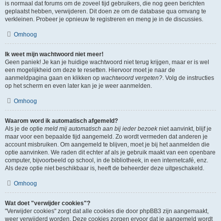
is normaal dat forums om de zoveel tijd gebruikers, die nog geen berichten
geplaatst hebben, verwijderen. Dit doen ze om de database qua omvang te
verkleinen. Probeer je opnieuw te registreren en meng je in de discussies.
Omhoog
Ik weet mijn wachtwoord niet meer!
Geen paniek! Je kan je huidige wachtwoord niet terug krijgen, maar er is wel
een mogelijkheid om deze te resetten. Hiervoor moet je naar de
aanmeldpagina gaan en klikken op
wachtwoord vergeten?
. Volg de instructies
op het scherm en even later kan je je weer aanmelden.
Omhoog
Waarom word ik automatisch afgemeld?
Als je de optie
meld mij automatisch aan bij ieder bezoek
niet aanvinkt, blijf je
maar voor een bepaalde tijd aangemeld. Zo wordt vermeden dat anderen je
account misbruiken. Om aangemeld te blijven, moet je bij het aanmelden die
optie aanvinken. We raden dit echter af als je gebruik maakt van een openbare
computer, bijvoorbeeld op school, in de bibliotheek, in een internetcafé, enz.
Als deze optie niet beschikbaar is, heeft de beheerder deze uitgeschakeld.
Omhoog
Wat doet "verwijder cookies"?
"Verwijder cookies" zorgt dat alle cookies die door phpBB3 zijn aangemaakt,
weer verwijderd worden. Deze cookies zorgen ervoor dat je aangemeld wordt