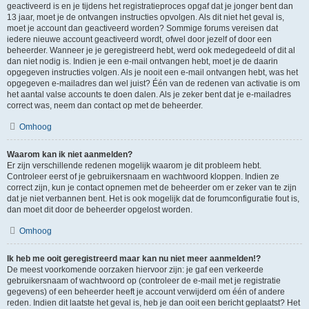
geactiveerd is en je tijdens het registratieproces opgaf dat je jonger bent dan
13 jaar, moet je de ontvangen instructies opvolgen. Als dit niet het geval is,
moet je account dan geactiveerd worden? Sommige forums vereisen dat
iedere nieuwe account geactiveerd wordt, ofwel door jezelf of door een
beheerder. Wanneer je je geregistreerd hebt, werd ook medegedeeld of dit al
dan niet nodig is. Indien je een e-mail ontvangen hebt, moet je de daarin
opgegeven instructies volgen. Als je nooit een e-mail ontvangen hebt, was het
opgegeven e-mailadres dan wel juist? Één van de redenen van activatie is om
het aantal valse accounts te doen dalen. Als je zeker bent dat je e-mailadres
correct was, neem dan contact op met de beheerder.
Omhoog
Waarom kan ik niet aanmelden?
Er zijn verschillende redenen mogelijk waarom je dit probleem hebt.
Controleer eerst of je gebruikersnaam en wachtwoord kloppen. Indien ze
correct zijn, kun je contact opnemen met de beheerder om er zeker van te zijn
dat je niet verbannen bent. Het is ook mogelijk dat de forumconfiguratie fout is,
dan moet dit door de beheerder opgelost worden.
Omhoog
Ik heb me ooit geregistreerd maar kan nu niet meer aanmelden!?
De meest voorkomende oorzaken hiervoor zijn: je gaf een verkeerde
gebruikersnaam of wachtwoord op (controleer de e-mail met je registratie
gegevens) of een beheerder heeft je account verwijderd om één of andere
reden. Indien dit laatste het geval is, heb je dan ooit een bericht geplaatst? Het