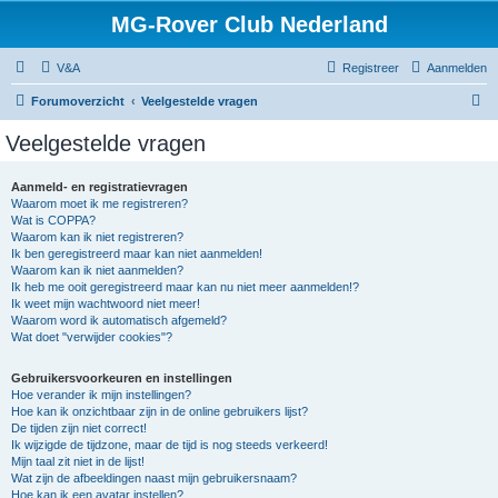
MG-Rover Club Nederland
V&A
Registreer
Aanmelden
Z
Forumoverzicht
Veelgestelde vragen
o
Veelgestelde vragen
e
k
Aanmeld- en registratievragen
Waarom moet ik me registreren?
Wat is COPPA?
Waarom kan ik niet registreren?
Ik ben geregistreerd maar kan niet aanmelden!
Waarom kan ik niet aanmelden?
Ik heb me ooit geregistreerd maar kan nu niet meer aanmelden!?
Ik weet mijn wachtwoord niet meer!
Waarom word ik automatisch afgemeld?
Wat doet "verwijder cookies"?
Gebruikersvoorkeuren en instellingen
Hoe verander ik mijn instellingen?
Hoe kan ik onzichtbaar zijn in de online gebruikers lijst?
De tijden zijn niet correct!
Ik wijzigde de tijdzone, maar de tijd is nog steeds verkeerd!
Mijn taal zit niet in de lijst!
Wat zijn de afbeeldingen naast mijn gebruikersnaam?
Hoe kan ik een avatar instellen?