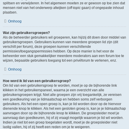
splitsen en verwijderen. In het algemeen moeten ze er gewoon op toe zien dat
mensen niet van het onderwerp afwijken (
off-topic
gaan) of ongepaste inhoud
plaatsen.
Omhoog
Wat zijn gebruikersgroepen?
Als de beheerder gebruikers wil groeperen, kan hij/zij dit doen door middel van
gebruikersgroepen. Gebruikers kunnen van meerdere groepen lid zijn (dit
verschilt per forum), deze groepen kunnen verschillende
permissies/toegangspermissies hebben. Op deze manier is het voor de
beheerder een stuk gemakkelijker meerdere moderators aan een forum toe te
wijzen, bepaalde gebruikers toegang tot een privéforum te verlenen, enz.
Omhoog
Hoe word ik lid van een gebruikersgroep?
Om lid van een gebruikersgroep te worden, moet je op de bijhorende link
klikken in het gebruikerspaneel, waarna je een overzicht van alle
gebruikersgroepen krijgt. Niet alle groepen zijn vrij toegankelijk, ze vereisen
een goedkeuring van je lidmaatschap en hebben soms zelf verborgen
gebruikers. Als het een open groep is, kan je lid worden door op de hiervoor
dienende knop te klikken. Als het een gesloten groep is, kan je je lidmaatschap
aanvragen door op de bijhorende knop te klikken. De groepsleider moet je
aanvraag dan goedkeuren, hij of zij vraagt mogelijk waarom je lid wil worden.
Indien je niet tot een groep toegelaten wordt, moet je de groepsleider niet
lastig vallen, hij of zij heeft een reden om je te weigeren.