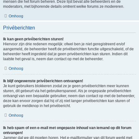
mensen die het forum beheren. Deze lijst bevat alle beheerders en de
moderators, met bijhorende details omtrent welke forums ze modereren.
Omhoog
Privéberichten
Ik kan geen privéberichten sturen!
Hiervoor zijn drie redenen mogelijk: ofwel ben je niet geregistreerd en/of
aangemeld, de beheerder heeft de privéberichten functie uitgeschakeld, of de
beheerder heeft ingesteld dat je geen privéberichten kan sturen. Indien dit
laatste het geval is, neem dan contact op met de beheerder.
Omhoog
Ik blijf ongewenste privéberichten ontvangen!
Je kunt gebruikers blokkeren zodat ze je geen privéberichten meer kunnen
sturen, dit gebeurt via het gebruikerspaneel. Als je ongepaste privéberichten
ontvangt van een bepaalde gebruiker, neem dan contact op met de beheerder,
deze kan ervoor zorgen dat hij of zij niet langer privéberichten kan sturen of
gebruik de meldknop in het privébericht.
Omhoog
Ik heb spam of een e-mail met ongepaste inhoud van iemand op dit forum
ontvangen!
Jammer dat we dit moeten horen. Het e-mailformulier van dit forum werkt met