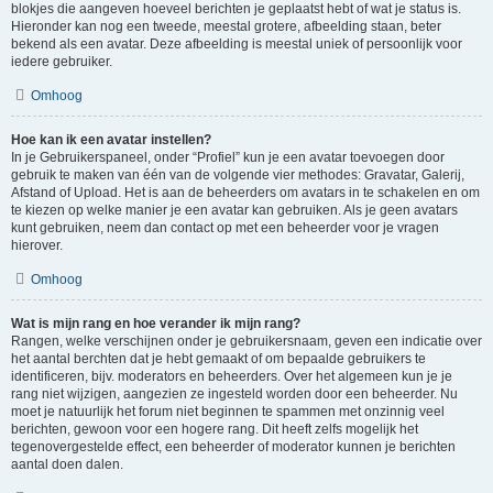
blokjes die aangeven hoeveel berichten je geplaatst hebt of wat je status is.
Hieronder kan nog een tweede, meestal grotere, afbeelding staan, beter
bekend als een avatar. Deze afbeelding is meestal uniek of persoonlijk voor
iedere gebruiker.
Omhoog
Hoe kan ik een avatar instellen?
In je Gebruikerspaneel, onder “Profiel” kun je een avatar toevoegen door
gebruik te maken van één van de volgende vier methodes: Gravatar, Galerij,
Afstand of Upload. Het is aan de beheerders om avatars in te schakelen en om
te kiezen op welke manier je een avatar kan gebruiken. Als je geen avatars
kunt gebruiken, neem dan contact op met een beheerder voor je vragen
hierover.
Omhoog
Wat is mijn rang en hoe verander ik mijn rang?
Rangen, welke verschijnen onder je gebruikersnaam, geven een indicatie over
het aantal berchten dat je hebt gemaakt of om bepaalde gebruikers te
identificeren, bijv. moderators en beheerders. Over het algemeen kun je je
rang niet wijzigen, aangezien ze ingesteld worden door een beheerder. Nu
moet je natuurlijk het forum niet beginnen te spammen met onzinnig veel
berichten, gewoon voor een hogere rang. Dit heeft zelfs mogelijk het
tegenovergestelde effect, een beheerder of moderator kunnen je berichten
aantal doen dalen.