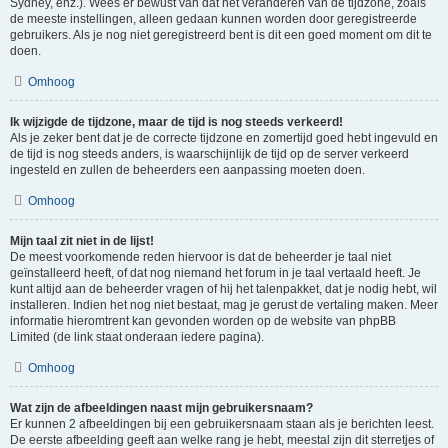
Sydney, enz.). Wees er bewust van dat het veranderen van de tijdzone, zoals
de meeste instellingen, alleen gedaan kunnen worden door geregistreerde
gebruikers. Als je nog niet geregistreerd bent is dit een goed moment om dit te
doen.
Omhoog
Ik wijzigde de tijdzone, maar de tijd is nog steeds verkeerd!
Als je zeker bent dat je de correcte tijdzone en zomertijd goed hebt ingevuld en
de tijd is nog steeds anders, is waarschijnlijk de tijd op de server verkeerd
ingesteld en zullen de beheerders een aanpassing moeten doen.
Omhoog
Mijn taal zit niet in de lijst!
De meest voorkomende reden hiervoor is dat de beheerder je taal niet
geïnstalleerd heeft, of dat nog niemand het forum in je taal vertaald heeft. Je
kunt altijd aan de beheerder vragen of hij het talenpakket, dat je nodig hebt, wil
installeren. Indien het nog niet bestaat, mag je gerust de vertaling maken. Meer
informatie hieromtrent kan gevonden worden op de website van phpBB
Limited (de link staat onderaan iedere pagina).
Omhoog
Wat zijn de afbeeldingen naast mijn gebruikersnaam?
Er kunnen 2 afbeeldingen bij een gebruikersnaam staan als je berichten leest.
De eerste afbeelding geeft aan welke rang je hebt, meestal zijn dit sterretjes of