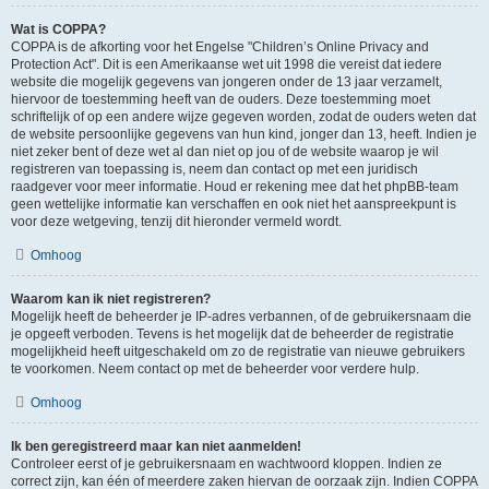
Wat is COPPA?
COPPA is de afkorting voor het Engelse "Children’s Online Privacy and
Protection Act". Dit is een Amerikaanse wet uit 1998 die vereist dat iedere
website die mogelijk gegevens van jongeren onder de 13 jaar verzamelt,
hiervoor de toestemming heeft van de ouders. Deze toestemming moet
schriftelijk of op een andere wijze gegeven worden, zodat de ouders weten dat
de website persoonlijke gegevens van hun kind, jonger dan 13, heeft. Indien je
niet zeker bent of deze wet al dan niet op jou of de website waarop je wil
registreren van toepassing is, neem dan contact op met een juridisch
raadgever voor meer informatie. Houd er rekening mee dat het phpBB-team
geen wettelijke informatie kan verschaffen en ook niet het aanspreekpunt is
voor deze wetgeving, tenzij dit hieronder vermeld wordt.
Omhoog
Waarom kan ik niet registreren?
Mogelijk heeft de beheerder je IP-adres verbannen, of de gebruikersnaam die
je opgeeft verboden. Tevens is het mogelijk dat de beheerder de registratie
mogelijkheid heeft uitgeschakeld om zo de registratie van nieuwe gebruikers
te voorkomen. Neem contact op met de beheerder voor verdere hulp.
Omhoog
Ik ben geregistreerd maar kan niet aanmelden!
Controleer eerst of je gebruikersnaam en wachtwoord kloppen. Indien ze
correct zijn, kan één of meerdere zaken hiervan de oorzaak zijn. Indien COPPA