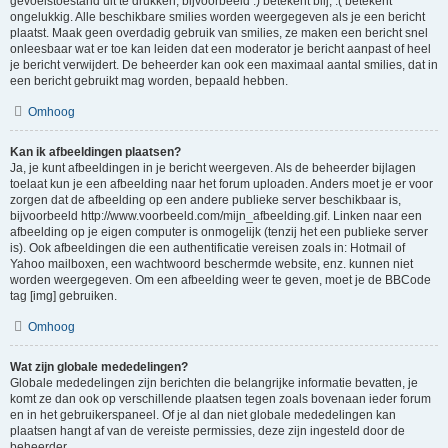
gevoelstoestand uit te drukken, bijvoorbeeld :) betekent blij, :( betekent
ongelukkig. Alle beschikbare smilies worden weergegeven als je een bericht
plaatst. Maak geen overdadig gebruik van smilies, ze maken een bericht snel
onleesbaar wat er toe kan leiden dat een moderator je bericht aanpast of heel
je bericht verwijdert. De beheerder kan ook een maximaal aantal smilies, dat in
een bericht gebruikt mag worden, bepaald hebben.
Omhoog
Kan ik afbeeldingen plaatsen?
Ja, je kunt afbeeldingen in je bericht weergeven. Als de beheerder bijlagen
toelaat kun je een afbeelding naar het forum uploaden. Anders moet je er voor
zorgen dat de afbeelding op een andere publieke server beschikbaar is,
bijvoorbeeld http://www.voorbeeld.com/mijn_afbeelding.gif. Linken naar een
afbeelding op je eigen computer is onmogelijk (tenzij het een publieke server
is). Ook afbeeldingen die een authentificatie vereisen zoals in: Hotmail of
Yahoo mailboxen, een wachtwoord beschermde website, enz. kunnen niet
worden weergegeven. Om een afbeelding weer te geven, moet je de BBCode
tag [img] gebruiken.
Omhoog
Wat zijn globale mededelingen?
Globale mededelingen zijn berichten die belangrijke informatie bevatten, je
komt ze dan ook op verschillende plaatsen tegen zoals bovenaan ieder forum
en in het gebruikerspaneel. Of je al dan niet globale mededelingen kan
plaatsen hangt af van de vereiste permissies, deze zijn ingesteld door de
beheerder.