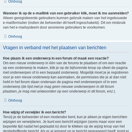
Omhoog
Wanneer ik op de e-maillink van een gebruiker klik, moet ik me aanmelden?
Alleen geregistreerde gebruikers kunnen gebruik maken van het ingebouwde
e-mailformulier (indien de beheerder dit heeft ingeschakeld). Dit om misbruik
van het e-mailsysteem door anonieme gebruikers te voorkomen.
Omhoog
Vragen in verband met het plaatsen van berichten
Hoe plaats ik een onderwerp in een forum of maak een reactie?
Om een nieuw onderwerp in één van de forums te plaatsen of om een reactie
op een onderwerp te maken, klik je op de bijhorende knop op ofwel de pagina
met onderwerpen of in een bepaald onderwerp. Mogelijk moet je je registreren
voor je een nieuw onderwerp kan aanmaken, de permissies die je al dan niet
hebt in het forum staan onderaan de pagina met onderwerpen of in een
onderwerp (de lijst met
je mag geen nieuwe onderwerpen in dit forum
plaatsen, je mag niet antwoorden op een onderwerp in dit forum, enz.
).
Omhoog
Hoe wijzig of verwijder ik een bericht?
Tenzij je de beheerder of een moderator bent, kun je alleen je eigen berichten
wijzigen en verwijderen. Je kunt een bericht wijzigen (soms maar voor een
beperkte tijd nadat het geplaatst is) door te klikken op de
wijzig
knop van het
desbetreffende bericht. Als er al iemand op je bericht gereageerd heeft, komt er