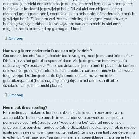
onderaan je bericht een klein tekstje dat zegt hoeveel keer en wanneer je het
bericht voor het laatst je gewijzigd hebt. Dit zal niet verschijnen als nog
niemand gereageerd heeft, evenmin als een beheerder of moderator je bericht
gewijzigd heeft. Zij kunnen wel een mededeling toevoegen, waarom ze je
bericht gewijzigd hebben. Het verwijderen van een bericht is niet meer
mogelijk zodra er iemand op gereageerd heeft.
Omhoog
Hoe voeg ik een onderschrift toe aan mijn bericht?
Om een onderschrift aan je bericht toe te voegen, moet je er eerst één maken.
Dit kun je via het gebruikerspaneel doen. Als je dit gedaan hebt, kun je de
optie
voeg mijn onderschrift toe
aanvinken als je een bericht plaatst. Je kunt er
ook voor zorgen dat je onderschrift automatisch aan ieder nieuw bericht wordt
toegevoegd. Dit doe je door de bijhorende optie te activeren in het
gebruikerspaneel (het is nog altijd mogelijk om het onderschrift uit te
schakelen als je het bericht plaatst).
Omhoog
Hoe maak ik een peiling?
Een peiling aanmaken is heel gemakkelijk, als je een nieuw onderwerp
aanmaakt (of het eerste bericht in een onderwerp bewerkt en als je daar
permissies voor hebt) zou je een "voeg peiling toe" tabblad moeten zien
onderaan het berichten-gedeelte (als je dit tabblad niet kan zien, heb je niet de
juiste permissies om peilingen aan te maken). Je moet een titel voor de peiling
invullen bij "peilingsvraag" en dan minstens 2 mogelijkheden invullen in het