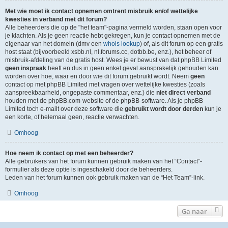
Met wie moet ik contact opnemen omtrent misbruik en/of wettelijke
kwesties in verband met dit forum?
Alle beheerders die op de "het team"-pagina vermeld worden, staan open voor
je klachten. Als je geen reactie hebt gekregen, kun je contact opnemen met de
eigenaar van het domein (dmv een
whois lookup
) of, als dit forum op een gratis
host staat (bijvoorbeeld xsbb.nl, nl.forums.cc, dotbb.be, enz.), het beheer of
misbruik-afdeling van de gratis host. Wees je er bewust van dat phpBB Limited
geen inspraak
heeft en dus in geen enkel geval aansprakelijk gehouden kan
worden over hoe, waar en door wie dit forum gebruikt wordt. Neem
geen
contact op met phpBB Limited met vragen over wettelijke kwesties (zoals
aanspreekbaarheid, ongepaste commentaar, enz.) die
niet direct verband
houden met de phpBB.com-website of de phpBB-software. Als je phpBB
Limited toch e-mailt over deze software die
gebruikt wordt door derden
kun je
een korte, of helemaal geen, reactie verwachten.
Omhoog
Hoe neem ik contact op met een beheerder?
Alle gebruikers van het forum kunnen gebruik maken van het “Contact”-
formulier als deze optie is ingeschakeld door de beheerders.
Leden van het forum kunnen ook gebruik maken van de “Het Team”-link.
Omhoog
Ga naar