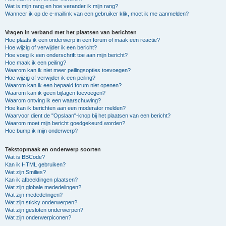
Wat is mijn rang en hoe verander ik mijn rang?
Wanneer ik op de e-maillink van een gebruiker klik, moet ik me aanmelden?
Vragen in verband met het plaatsen van berichten
Hoe plaats ik een onderwerp in een forum of maak een reactie?
Hoe wijzig of verwijder ik een bericht?
Hoe voeg ik een onderschrift toe aan mijn bericht?
Hoe maak ik een peiling?
Waarom kan ik niet meer peilingsopties toevoegen?
Hoe wijzig of verwijder ik een peiling?
Waarom kan ik een bepaald forum niet openen?
Waarom kan ik geen bijlagen toevoegen?
Waarom ontving ik een waarschuwing?
Hoe kan ik berichten aan een moderator melden?
Waarvoor dient de "Opslaan"-knop bij het plaatsen van een bericht?
Waarom moet mijn bericht goedgekeurd worden?
Hoe bump ik mijn onderwerp?
Tekstopmaak en onderwerp soorten
Wat is BBCode?
Kan ik HTML gebruiken?
Wat zijn Smilies?
Kan ik afbeeldingen plaatsen?
Wat zijn globale mededelingen?
Wat zijn mededelingen?
Wat zijn sticky onderwerpen?
Wat zijn gesloten onderwerpen?
Wat zijn onderwerpiconen?