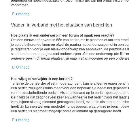
beheerder dit heeft ingeschakeld). Dit om misbruik van het e-mailsysteem 
voorkomen.
Omhoog
Vragen in verband met het plaatsen van berichten
Hoe plaats ik een onderwerp in een forum of maak een reactie?
Om een nieuw onderwerp in één van de forums te plaatsen of om een react
je op de bijhorende knop op ofwel de pagina met onderwerpen of in een be
je registreren voor je een nieuw onderwerp kan aanmaken, de permissies die
staan onderaan de pagina met onderwerpen of in een onderwerp (de lijst 
onderwerpen in dit forum plaatsen, je mag niet antwoorden op een onderwerp
Omhoog
Hoe wijzig of verwijder ik een bericht?
Tenzij je de beheerder of een moderator bent, kun je alleen je eigen berich
een bericht wijzigen (soms maar voor een beperkte tijd nadat het geplaatst i
van het desbetreffende bericht. Als er al iemand op je bericht gereageerd he
klein tekstje dat zegt hoeveel keer en wanneer je het bericht voor het laatst j
verschijnen als nog niemand gereageerd heeft, evenmin als een beheerder 
heeft. Zij kunnen wel een mededeling toevoegen, waarom ze je bericht gew
een bericht is niet meer mogelijk zodra er iemand op gereageerd heeft.
Omhoog