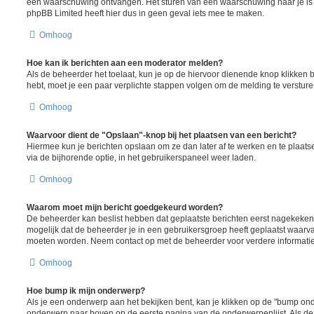
een waarschuwing ontvangen. Het sturen van een waarschuwing naar je is 
phpBB Limited heeft hier dus in geen geval iets mee te maken.
Omhoog
Hoe kan ik berichten aan een moderator melden?
Als de beheerder het toelaat, kun je op de hiervoor dienende knop klikken bij 
hebt, moet je een paar verplichte stappen volgen om de melding te versture
Omhoog
Waarvoor dient de "Opslaan"-knop bij het plaatsen van een bericht?
Hiermee kun je berichten opslaan om ze dan later af te werken en te plaats
via de bijhorende optie, in het gebruikerspaneel weer laden.
Omhoog
Waarom moet mijn bericht goedgekeurd worden?
De beheerder kan beslist hebben dat geplaatste berichten eerst nagekeken
mogelijk dat de beheerder je in een gebruikersgroep heeft geplaatst waarva
moeten worden. Neem contact op met de beheerder voor verdere informatie
Omhoog
Hoe bump ik mijn onderwerp?
Als je een onderwerp aan het bekijken bent, kan je klikken op de "bump ond
onderwerp naar boven op de eerste pagina van de onderwerpenlijst. Als deze