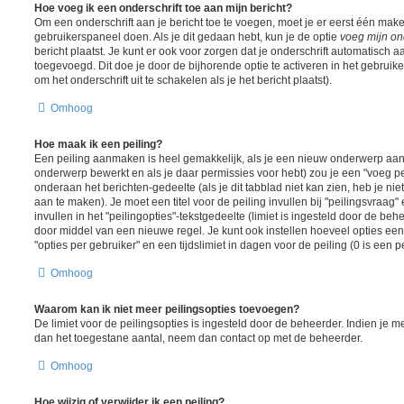
Hoe voeg ik een onderschrift toe aan mijn bericht?
Om een onderschrift aan je bericht toe te voegen, moet je er eerst één maken
gebruikerspaneel doen. Als je dit gedaan hebt, kun je de optie
voeg mijn ond
bericht plaatst. Je kunt er ook voor zorgen dat je onderschrift automatisch a
toegevoegd. Dit doe je door de bijhorende optie te activeren in het gebruiker
om het onderschrift uit te schakelen als je het bericht plaatst).
Omhoog
Hoe maak ik een peiling?
Een peiling aanmaken is heel gemakkelijk, als je een nieuw onderwerp aanm
onderwerp bewerkt en als je daar permissies voor hebt) zou je een "voeg pe
onderaan het berichten-gedeelte (als je dit tabblad niet kan zien, heb je nie
aan te maken). Je moet een titel voor de peiling invullen bij "peilingsvraa
invullen in het "peilingopties"-tekstgedeelte (limiet is ingesteld door de be
door middel van een nieuwe regel. Je kunt ook instellen hoeveel opties ee
"opties per gebruiker" en een tijdslimiet in dagen voor de peiling (0 is een 
Omhoog
Waarom kan ik niet meer peilingsopties toevoegen?
De limiet voor de peilingsopties is ingesteld door de beheerder. Indien je 
dan het toegestane aantal, neem dan contact op met de beheerder.
Omhoog
Hoe wijzig of verwijder ik een peiling?