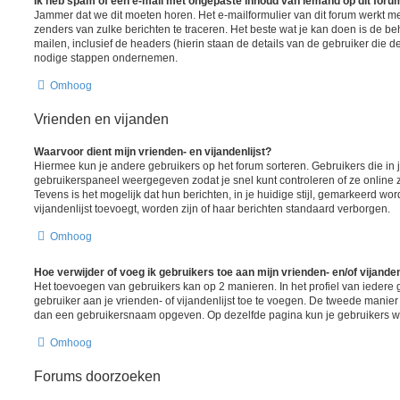
Ik heb spam of een e-mail met ongepaste inhoud van iemand op dit foru
Jammer dat we dit moeten horen. Het e-mailformulier van dit forum werkt m
zenders van zulke berichten te traceren. Het beste wat je kan doen is de be
mailen, inclusief de headers (hierin staan de details van de gebruiker die d
nodige stappen ondernemen.
Omhoog
Vrienden en vijanden
Waarvoor dient mijn vrienden- en vijandenlijst?
Hiermee kun je andere gebruikers op het forum sorteren. Gebruikers die in j
gebruikerspaneel weergegeven zodat je snel kunt controleren of ze online zij
Tevens is het mogelijk dat hun berichten, in je huidige stijl, gemarkeerd wor
vijandenlijst toevoegt, worden zijn of haar berichten standaard verborgen.
Omhoog
Hoe verwijder of voeg ik gebruikers toe aan mijn vrienden- en/of vijanden
Het toevoegen van gebruikers kan op 2 manieren. In het profiel van iedere 
gebruiker aan je vrienden- of vijandenlijst toe te voegen. De tweede manier 
dan een gebruikersnaam opgeven. Op dezelfde pagina kun je gebruikers wee
Omhoog
Forums doorzoeken