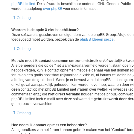
phpBB Limited
. De software is beschikbaar onder de GNU General Public L
worden, raadpleeg
over phpBB
voor meer informatie.
Omhoog
Waarom is de optie X niet beschikbaar?
Deze software is geschreven en eigendom van de phpBB-Groep. Als je denk
toegevoegd moet worden, bezoek dan de
phpBB Ideeën sectie
.
Omhoog
Met wie moet ik contact opnemen omtrent misbruik en/of wettelijke kwes
Alle beheerders die op de "het team"-pagina vermeld worden, staan open voo
hebt gekregen, kun je contact opnemen met de eigenaar van het domein (
forum op een gratis host staat (bijvoorbeeld xsbb.nl, nl.forums.cc, dotbb.be, 
afdeling van de gratis host. Wees je er bewust van dat phpBB Limited
geen 
enkel geval aansprakelijk gehouden kan worden over hoe, waar en door wie
geen
contact op met phpBB Limited met vragen over wettelijke kwesties (z
commentaar, enz.) die
niet direct verband
houden met de phpBB.com-websit
phpBB Limited toch e-mailt over deze software die
gebruikt wordt door de
geen, reactie verwachten.
Omhoog
Hoe neem ik contact op met een beheerder?
Alle gebruikers van het forum kunnen gebruik maken van het “Contact”-formu