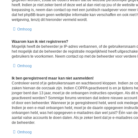
heeft. Indien je niet zeker bent of deze wet al dan niet op jou of de website 
toepassing is, neem dan contact op met een juridisch raadgever voor meer
dat het phpBB-team geen wettelijke informatie kan verschaffen en ook niet 
wetgeving, tenzij dit hieronder vermeld wordt.
Omhoog
Waarom kan ik niet registreren?
Mogelijk heeft de beheerder je IP-adres verbannen, of de gebruikersnaam d
het mogelijk dat de beheerder de registratie mogelijkheid heeft uitgeschake
gebruikers te voorkomen. Neem contact op met de beheerder voor verdere 
Omhoog
Ik ben geregistreerd maar kan niet aanmelden!
Controleer eerst of je gebruikersnaam en wachtwoord kloppen. Indien ze cor
zaken hiervan de oorzaak zijn. Indien COPPA geactiveerd is en je tijdens het
jonger bent dan 13 jaar, moet je de ontvangen instructies opvolgen. Als dit n
geactiveerd worden? Sommige forums vereisen dat iedere nieuwe account ge
of door een beheerder. Wanneer je je geregistreerd hebt, werd ook medegedee
Indien je een e-mail ontvangen hebt, moet je de daarin opgegeven instructie
ontvangen hebt, was het opgegeven e-mailadres dan wel juist? Één van de 
aantal valse accounts te doen dalen. Als je zeker bent dat je e-mailadres c
de beheerder.
Omhoog