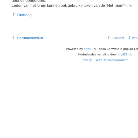
door de beheerders.
Leden van het forum kunnen ook gebruik maken van de “Het Team”-link.
Omhoog
Forumoverzicht
Contact
Verw
Powered by
phpBB
® Forum Software © phpBB Lim
Nederlandse vertaling door
phpBB.nl
.
Privacy
|
Gebruikersvoorwaarden