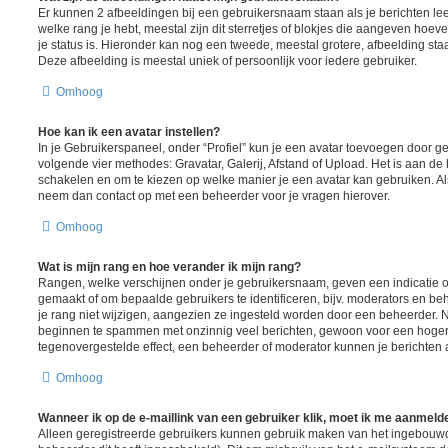
Er kunnen 2 afbeeldingen bij een gebruikersnaam staan als je berichten lee
welke rang je hebt, meestal zijn dit sterretjes of blokjes die aangeven hoeve
je status is. Hieronder kan nog een tweede, meestal grotere, afbeelding sta
Deze afbeelding is meestal uniek of persoonlijk voor iedere gebruiker.
Omhoog
Hoe kan ik een avatar instellen?
In je Gebruikerspaneel, onder “Profiel” kun je een avatar toevoegen door 
volgende vier methodes: Gravatar, Galerij, Afstand of Upload. Het is aan de
schakelen en om te kiezen op welke manier je een avatar kan gebruiken. Al
neem dan contact op met een beheerder voor je vragen hierover.
Omhoog
Wat is mijn rang en hoe verander ik mijn rang?
Rangen, welke verschijnen onder je gebruikersnaam, geven een indicatie ov
gemaakt of om bepaalde gebruikers te identificeren, bijv. moderators en b
je rang niet wijzigen, aangezien ze ingesteld worden door een beheerder. Nu
beginnen te spammen met onzinnig veel berichten, gewoon voor een hogere r
tegenovergestelde effect, een beheerder of moderator kunnen je berichten 
Omhoog
Wanneer ik op de e-maillink van een gebruiker klik, moet ik me aanmeld
Alleen geregistreerde gebruikers kunnen gebruik maken van het ingebouwd