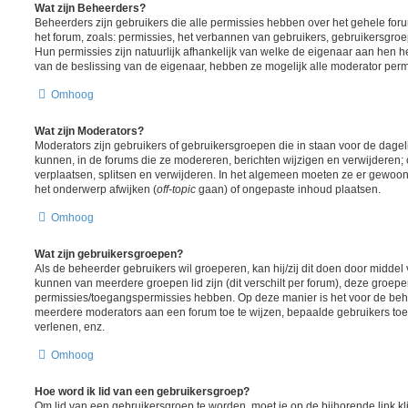
Wat zijn Beheerders?
Beheerders zijn gebruikers die alle permissies hebben over het gehele foru
het forum, zoals: permissies, het verbannen van gebruikers, gebruikersgr
Hun permissies zijn natuurlijk afhankelijk van welke de eigenaar aan hen h
van de beslissing van de eigenaar, hebben ze mogelijk alle moderator perm
Omhoog
Wat zijn Moderators?
Moderators zijn gebruikers of gebruikersgroepen die in staan voor de dagel
kunnen, in de forums die ze modereren, berichten wijzigen en verwijderen;
verplaatsen, splitsen en verwijderen. In het algemeen moeten ze er gewoon
het onderwerp afwijken (
off-topic
gaan) of ongepaste inhoud plaatsen.
Omhoog
Wat zijn gebruikersgroepen?
Als de beheerder gebruikers wil groeperen, kan hij/zij dit doen door midde
kunnen van meerdere groepen lid zijn (dit verschilt per forum), deze groep
permissies/toegangspermissies hebben. Op deze manier is het voor de beh
meerdere moderators aan een forum toe te wijzen, bepaalde gebruikers toe
verlenen, enz.
Omhoog
Hoe word ik lid van een gebruikersgroep?
Om lid van een gebruikersgroep te worden, moet je op de bijhorende link kl