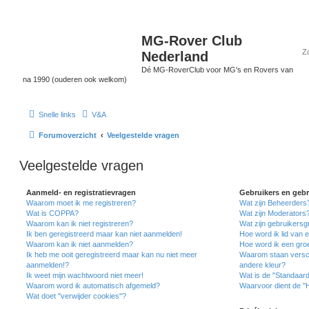
MG-Rover Club
Nederland
Dé MG-RoverClub voor MG's en Rovers van
na 1990 (ouderen ook welkom)
Snelle links
V&A
Forumoverzicht
Veelgestelde vragen
Veelgestelde vragen
Aanmeld- en registratievragen
Gebruikers en geb
Waarom moet ik me registreren?
Wat zijn Beheerders
Wat is COPPA?
Wat zijn Moderators
Waarom kan ik niet registreren?
Wat zijn gebruikers
Ik ben geregistreerd maar kan niet aanmelden!
Hoe word ik lid van 
Waarom kan ik niet aanmelden?
Hoe word ik een gro
Ik heb me ooit geregistreerd maar kan nu niet meer
Waarom staan versch
aanmelden!?
andere kleur?
Ik weet mijn wachtwoord niet meer!
Wat is de "Standaar
Waarom word ik automatisch afgemeld?
Waarvoor dient de "
Wat doet "verwijder cookies"?