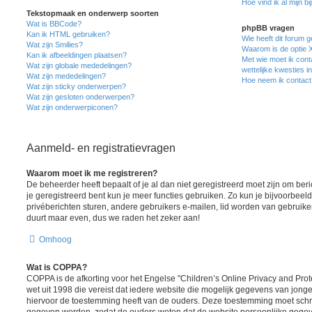
Hoe vind ik al mijn bi
Tekstopmaak en onderwerp soorten
Wat is BBCode?
phpBB vragen
Kan ik HTML gebruiken?
Wie heeft dit forum 
Wat zijn Smilies?
Waarom is de optie X
Kan ik afbeeldingen plaatsen?
Met wie moet ik cont
Wat zijn globale mededelingen?
wettelijke kwesties i
Wat zijn mededelingen?
Hoe neem ik contact
Wat zijn sticky onderwerpen?
Wat zijn gesloten onderwerpen?
Wat zijn onderwerpiconen?
Aanmeld- en registratievragen
Waarom moet ik me registreren?
De beheerder heeft bepaalt of je al dan niet geregistreerd moet zijn om ber
je geregistreerd bent kun je meer functies gebruiken. Zo kun je bijvoorbee
privéberichten sturen, andere gebruikers e-mailen, lid worden van gebruike
duurt maar even, dus we raden het zeker aan!
Omhoog
Wat is COPPA?
COPPA is de afkorting voor het Engelse "Children’s Online Privacy and Prote
wet uit 1998 die vereist dat iedere website die mogelijk gegevens van jong
hiervoor de toestemming heeft van de ouders. Deze toestemming moet schrif
gegeven worden, zodat de ouders weten dat de website persoonlijke gegev