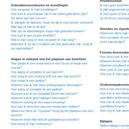
Privéberichten
Gebruikersvoorkeuren en instellingen
Ik kan geen privéber
Hoe verander ik mijn instellingen?
Ik blijf ongewenste 
Hoe kan ik onzichtbaar zijn in de online gebruikers lijst?
Ik heb spam of een 
De tijden zijn niet correct!
op dit forum ontvang
Ik wijzigde de tijdzone, maar de tijd is nog steeds verkeerd!
Mijn taal zit niet in de lijst!
Vrienden en vijand
Wat zijn de afbeeldingen naast mijn gebruikersnaam?
Waarvoor dient mijn v
Hoe kan ik een avatar instellen?
Hoe verwijder of voe
Wat is mijn rang en hoe verander ik mijn rang?
en/of vijandenlijst?
Wanneer ik op de e-maillink van een gebruiker klik, moet ik
me aanmelden?
Forums doorzoeke
Hoe doorzoek ik het
Vragen in verband met het plaatsen van berichten
Waarom levert mijn 
Hoe plaats ik een onderwerp in een forum of maak een
Waarom resulteert mi
reactie?
Hoe zoek ik een geb
Hoe wijzig of verwijder ik een bericht?
Hoe kan ik mijn eig
Hoe voeg ik een onderschrift toe aan mijn bericht?
Hoe maak ik een peiling?
Onderwerpabonnem
Waarom kan ik niet meer peilingsopties toevoegen?
Wat is het verschil 
Hoe wijzig of verwijder ik een peiling?
Hoe kan ik een bladw
Waarom kan ik een bepaald forum niet openen?
specifieke onderwer
Waarom kan ik geen bijlagen toevoegen?
Hoe kan ik een bladw
Waarom ontving ik een waarschuwing?
specifieke forums?
Hoe kan ik berichten aan een moderator melden?
Hoe zeg ik mijn abo
Waarvoor dient de "Opslaan"-knop bij het plaatsen van een
bericht?
Waarom moet mijn bericht goedgekeurd worden?
Bijlagen
Hoe bump ik mijn onderwerp?
Welke bijlagen worde