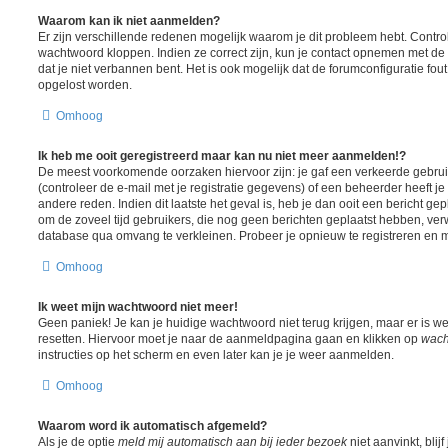
Waarom kan ik niet aanmelden?
Er zijn verschillende redenen mogelijk waarom je dit probleem hebt. Contro
wachtwoord kloppen. Indien ze correct zijn, kun je contact opnemen met de 
dat je niet verbannen bent. Het is ook mogelijk dat de forumconfiguratie fou
opgelost worden.
Omhoog
Ik heb me ooit geregistreerd maar kan nu niet meer aanmelden!?
De meest voorkomende oorzaken hiervoor zijn: je gaf een verkeerde gebr
(controleer de e-mail met je registratie gegevens) of een beheerder heeft j
andere reden. Indien dit laatste het geval is, heb je dan ooit een bericht ge
om de zoveel tijd gebruikers, die nog geen berichten geplaatst hebben, ver
database qua omvang te verkleinen. Probeer je opnieuw te registreren en m
Omhoog
Ik weet mijn wachtwoord niet meer!
Geen paniek! Je kan je huidige wachtwoord niet terug krijgen, maar er is w
resetten. Hiervoor moet je naar de aanmeldpagina gaan en klikken op
wach
instructies op het scherm en even later kan je je weer aanmelden.
Omhoog
Waarom word ik automatisch afgemeld?
Als je de optie
meld mij automatisch aan bij ieder bezoek
niet aanvinkt, blij