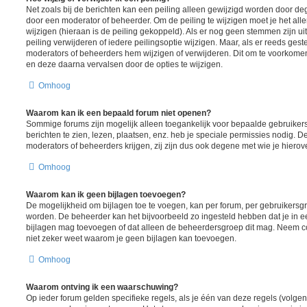
Net zoals bij de berichten kan een peiling alleen gewijzigd worden door d
door een moderator of beheerder. Om de peiling te wijzigen moet je het all
wijzigen (hieraan is de peiling gekoppeld). Als er nog geen stemmen zijn u
peiling verwijderen of iedere peilingsoptie wijzigen. Maar, als er reeds ges
moderators of beheerders hem wijzigen of verwijderen. Dit om te voorkome
en deze daarna vervalsen door de opties te wijzigen.
Omhoog
Waarom kan ik een bepaald forum niet openen?
Sommige forums zijn mogelijk alleen toegankelijk voor bepaalde gebruiker
berichten te zien, lezen, plaatsen, enz. heb je speciale permissies nodig. 
moderators of beheerders krijgen, zij zijn dus ook degene met wie je hiero
Omhoog
Waarom kan ik geen bijlagen toevoegen?
De mogelijkheid om bijlagen toe te voegen, kan per forum, per gebruikersgr
worden. De beheerder kan het bijvoorbeeld zo ingesteld hebben dat je in
bijlagen mag toevoegen of dat alleen de beheerdersgroep dit mag. Neem co
niet zeker weet waarom je geen bijlagen kan toevoegen.
Omhoog
Waarom ontving ik een waarschuwing?
Op ieder forum gelden specifieke regels, als je één van deze regels (volgen