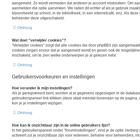
aangemeld. Zo wordt vermeden dat anderen je account misbruiken. Om aange
aanmelden die optie aanvinken. We raden dit echter af als je gebruik maa
bijvoorbeeld op school, in de bibliotheek, in een internetcafé, enz. Als deze 
beheerder deze uitgeschakeld.
Omhoog
Wat doet "verwijder cookies"?
"Verwijder cookies" zorgt dat alle cookies die door phpBB3 zijn aangemaak
cookies zorgen ervoor dat je aangemeld wordt en geven ook de mogelijkheid
inschakeld, om te zien welke onderwerpen je al gelezen hebt.
Omhoog
Gebruikersvoorkeuren en instellingen
Hoe verander ik mijn instellingen?
Als je geregistreerd bent, worden al je gegevens opgeslagen in de databas
gebruikerspaneel
link klikken (deze staat meestal bovenaan op de pagina, m
kun je je instellingen wijzigen.
Omhoog
Hoe kan ik onzichtbaar zijn in de online gebruikers lijst?
In het gebruikerspaneel onder "foruminstellingen", vind je de optie
Verberg 
activeert zul je onzichtbaar zijn voor iedereen, behalve voor beheerders, mo