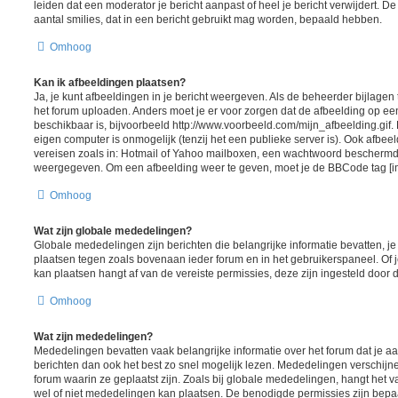
leiden dat een moderator je bericht aanpast of heel je bericht verwijdert.
aantal smilies, dat in een bericht gebruikt mag worden, bepaald hebben.
Omhoog
Kan ik afbeeldingen plaatsen?
Ja, je kunt afbeeldingen in je bericht weergeven. Als de beheerder bijlagen
het forum uploaden. Anders moet je er voor zorgen dat de afbeelding op ee
beschikbaar is, bijvoorbeeld http://www.voorbeeld.com/mijn_afbeelding.gif.
eigen computer is onmogelijk (tenzij het een publieke server is). Ook afbeel
vereisen zoals in: Hotmail of Yahoo mailboxen, een wachtwoord beschermd
weergegeven. Om een afbeelding weer te geven, moet je de BBCode tag [i
Omhoog
Wat zijn globale mededelingen?
Globale mededelingen zijn berichten die belangrijke informatie bevatten, j
plaatsen tegen zoals bovenaan ieder forum en in het gebruikerspaneel. Of 
kan plaatsen hangt af van de vereiste permissies, deze zijn ingesteld door 
Omhoog
Wat zijn mededelingen?
Mededelingen bevatten vaak belangrijke informatie over het forum dat je aa
berichten dan ook het best zo snel mogelijk lezen. Mededelingen verschij
forum waarin ze geplaatst zijn. Zoals bij globale mededelingen, hangt het va
wel of niet mededelingen kan plaatsen. De benodigde permissies zijn bepa