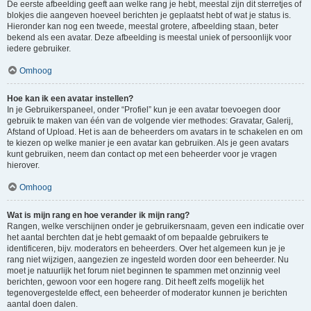
De eerste afbeelding geeft aan welke rang je hebt, meestal zijn dit sterretjes of
blokjes die aangeven hoeveel berichten je geplaatst hebt of wat je status is.
Hieronder kan nog een tweede, meestal grotere, afbeelding staan, beter
bekend als een avatar. Deze afbeelding is meestal uniek of persoonlijk voor
iedere gebruiker.
Omhoog
Hoe kan ik een avatar instellen?
In je Gebruikerspaneel, onder “Profiel” kun je een avatar toevoegen door
gebruik te maken van één van de volgende vier methodes: Gravatar, Galerij,
Afstand of Upload. Het is aan de beheerders om avatars in te schakelen en om
te kiezen op welke manier je een avatar kan gebruiken. Als je geen avatars
kunt gebruiken, neem dan contact op met een beheerder voor je vragen
hierover.
Omhoog
Wat is mijn rang en hoe verander ik mijn rang?
Rangen, welke verschijnen onder je gebruikersnaam, geven een indicatie over
het aantal berchten dat je hebt gemaakt of om bepaalde gebruikers te
identificeren, bijv. moderators en beheerders. Over het algemeen kun je je
rang niet wijzigen, aangezien ze ingesteld worden door een beheerder. Nu
moet je natuurlijk het forum niet beginnen te spammen met onzinnig veel
berichten, gewoon voor een hogere rang. Dit heeft zelfs mogelijk het
tegenovergestelde effect, een beheerder of moderator kunnen je berichten
aantal doen dalen.