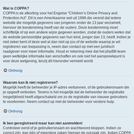
Wat is COPPA?
COPPA is de afkorting voor het Engelse "Children’s Online Privacy and
Protection Act". Dit is een Amerikaanse wet uit 1998 die vereist dat iedere
website die mogelijk gegevens van jongeren onder de 13 jaar verzamelt,
hiervoor de toestemming heeft van de ouders. Deze toestemming moet
schriftelijk of op een andere wijze gegeven worden, zodat de ouders weten dat
de website persoonlijke gegevens van hun kind, jonger dan 13, heeft. Indien je
niet zeker bent of deze wet al dan niet op jou of de website waarop je wil
registreren van toepassing is, neem dan contact op met een juridisch
raadgever voor meer informatie. Houd er rekening mee dat het phpBB-team
geen wettelijke informatie kan verschaffen en ook niet het aanspreekpunt is
voor deze wetgeving, tenzij dit hieronder vermeld wordt.
Omhoog
Waarom kan ik niet registreren?
Mogelijk heeft de beheerder je IP-adres verbannen, of de gebruikersnaam die
je opgeeft verboden. Tevens is het mogelijk dat de beheerder de registratie
mogelijkheid heeft uitgeschakeld om zo de registratie van nieuwe gebruikers
te voorkomen. Neem contact op met de beheerder voor verdere hulp.
Omhoog
Ik ben geregistreerd maar kan niet aanmelden!
Controleer eerst of je gebruikersnaam en wachtwoord kloppen. Indien ze
correct zijn, kan één of meerdere zaken hiervan de oorzaak zijn. Indien COPPA