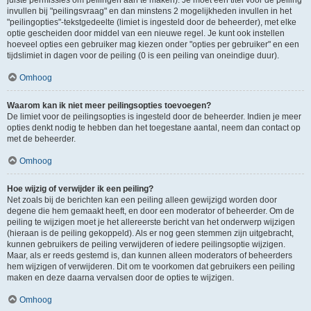
juiste permissies om peilingen aan te maken). Je moet een titel voor de peiling
invullen bij "peilingsvraag" en dan minstens 2 mogelijkheden invullen in het
"peilingopties"-tekstgedeelte (limiet is ingesteld door de beheerder), met elke
optie gescheiden door middel van een nieuwe regel. Je kunt ook instellen
hoeveel opties een gebruiker mag kiezen onder "opties per gebruiker" en een
tijdslimiet in dagen voor de peiling (0 is een peiling van oneindige duur).
Omhoog
Waarom kan ik niet meer peilingsopties toevoegen?
De limiet voor de peilingsopties is ingesteld door de beheerder. Indien je meer
opties denkt nodig te hebben dan het toegestane aantal, neem dan contact op
met de beheerder.
Omhoog
Hoe wijzig of verwijder ik een peiling?
Net zoals bij de berichten kan een peiling alleen gewijzigd worden door
degene die hem gemaakt heeft, en door een moderator of beheerder. Om de
peiling te wijzigen moet je het allereerste bericht van het onderwerp wijzigen
(hieraan is de peiling gekoppeld). Als er nog geen stemmen zijn uitgebracht,
kunnen gebruikers de peiling verwijderen of iedere peilingsoptie wijzigen.
Maar, als er reeds gestemd is, dan kunnen alleen moderators of beheerders
hem wijzigen of verwijderen. Dit om te voorkomen dat gebruikers een peiling
maken en deze daarna vervalsen door de opties te wijzigen.
Omhoog