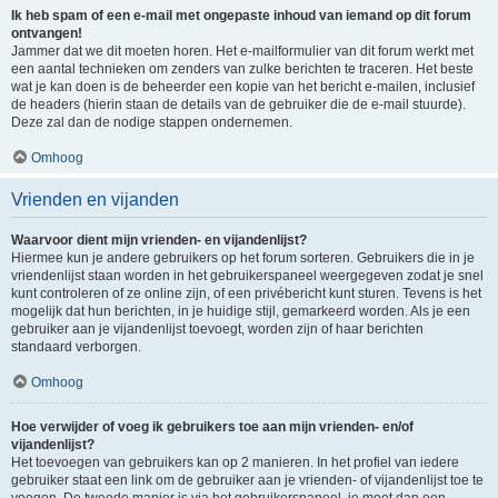
Ik heb spam of een e-mail met ongepaste inhoud van iemand op dit forum
ontvangen!
Jammer dat we dit moeten horen. Het e-mailformulier van dit forum werkt met
een aantal technieken om zenders van zulke berichten te traceren. Het beste
wat je kan doen is de beheerder een kopie van het bericht e-mailen, inclusief
de headers (hierin staan de details van de gebruiker die de e-mail stuurde).
Deze zal dan de nodige stappen ondernemen.
Omhoog
Vrienden en vijanden
Waarvoor dient mijn vrienden- en vijandenlijst?
Hiermee kun je andere gebruikers op het forum sorteren. Gebruikers die in je
vriendenlijst staan worden in het gebruikerspaneel weergegeven zodat je snel
kunt controleren of ze online zijn, of een privébericht kunt sturen. Tevens is het
mogelijk dat hun berichten, in je huidige stijl, gemarkeerd worden. Als je een
gebruiker aan je vijandenlijst toevoegt, worden zijn of haar berichten
standaard verborgen.
Omhoog
Hoe verwijder of voeg ik gebruikers toe aan mijn vrienden- en/of
vijandenlijst?
Het toevoegen van gebruikers kan op 2 manieren. In het profiel van iedere
gebruiker staat een link om de gebruiker aan je vrienden- of vijandenlijst toe te