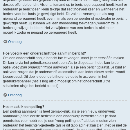
beperkte tijd nadat het geplaatst is) door te klikken op de
wijzig
knop van het
desbetreffende bericht. Als er al iemand op je bericht gereageerd heeft, komt er
onderaan je bericht een klein tekstje dat zegt hoeveel keer en wanneer je het
bericht voor het laatst je gewijzigd hebt. Dit zal niet verschijnen als nog
niemand gereageerd heeft, evenmin als een beheerder of moderator je bericht
gewijzigd heeft. Zij kunnen wel een mededeling toevoegen, waarom ze je
bericht gewijzigd hebben. Het verwijderen van een bericht is niet meer
mogelijk zodra er iemand op gereageerd heeft.
Omhoog
Hoe voeg ik een onderschrift toe aan mijn bericht?
Om een onderschrift aan je bericht toe te voegen, moet je er eerst één maken.
Dit kun je via het gebruikerspaneel doen. Als je dit gedaan hebt, kun je de
optie
voeg mijn onderschrift toe
aanvinken als je een bericht plaatst. Je kunt er
ook voor zorgen dat je onderschrift automatisch aan ieder nieuw bericht wordt
toegevoegd. Dit doe je door de bijhorende optie te activeren in het
gebruikerspaneel (het is nog altijd mogelijk om het onderschrift uit te
schakelen als je het bericht plaatst).
Omhoog
Hoe maak ik een peiling?
Een peiling aanmaken is heel gemakkelijk, als je een nieuw onderwerp
aanmaakt (of het eerste bericht in een onderwerp bewerkt en als je daar
permissies voor hebt) zou je een "voeg peiling toe" tabblad moeten zien
onderaan het berichten-gedeelte (als je dit tabblad niet kan zien, heb je niet de