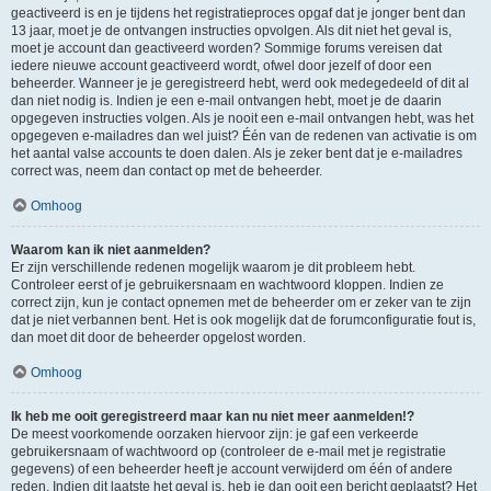
geactiveerd is en je tijdens het registratieproces opgaf dat je jonger bent dan
13 jaar, moet je de ontvangen instructies opvolgen. Als dit niet het geval is,
moet je account dan geactiveerd worden? Sommige forums vereisen dat
iedere nieuwe account geactiveerd wordt, ofwel door jezelf of door een
beheerder. Wanneer je je geregistreerd hebt, werd ook medegedeeld of dit al
dan niet nodig is. Indien je een e-mail ontvangen hebt, moet je de daarin
opgegeven instructies volgen. Als je nooit een e-mail ontvangen hebt, was het
opgegeven e-mailadres dan wel juist? Één van de redenen van activatie is om
het aantal valse accounts te doen dalen. Als je zeker bent dat je e-mailadres
correct was, neem dan contact op met de beheerder.
Omhoog
Waarom kan ik niet aanmelden?
Er zijn verschillende redenen mogelijk waarom je dit probleem hebt.
Controleer eerst of je gebruikersnaam en wachtwoord kloppen. Indien ze
correct zijn, kun je contact opnemen met de beheerder om er zeker van te zijn
dat je niet verbannen bent. Het is ook mogelijk dat de forumconfiguratie fout is,
dan moet dit door de beheerder opgelost worden.
Omhoog
Ik heb me ooit geregistreerd maar kan nu niet meer aanmelden!?
De meest voorkomende oorzaken hiervoor zijn: je gaf een verkeerde
gebruikersnaam of wachtwoord op (controleer de e-mail met je registratie
gegevens) of een beheerder heeft je account verwijderd om één of andere
reden. Indien dit laatste het geval is, heb je dan ooit een bericht geplaatst? Het