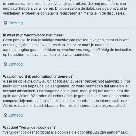
is normaal dat forums om de zoveel tijd gebruikers, die nog geen berichten
geplaatst hebben, verwijderen. Dit doen ze om de database qua omvang te
verkleinen. Probeer je opnieuw te registreren en meng je in de discussies.
Omhoog
Ik weet mijn wachtwoord niet meer!
Geen paniek! Je kan je huidige wachtwoord niet terug krijgen, maar er is wel
een mogelijkheid om deze te resetten. Hiervoor moet je naar de
aanmeldpagina gaan en klikken op
wachtwoord vergeten?
. Volg de instructies
op het scherm en even later kan je je weer aanmelden.
Omhoog
Waarom word ik automatisch afgemeld?
Als je de optie
meld mij automatisch aan bij ieder bezoek
niet aanvinkt, blijf je
maar voor een bepaalde tijd aangemeld. Zo wordt vermeden dat anderen je
account misbruiken. Om aangemeld te blijven, moet je bij het aanmelden die
optie aanvinken. We raden dit echter af als je gebruik maakt van een openbare
computer, bijvoorbeeld op school, in de bibliotheek, in een internetcafé, enz.
Als deze optie niet beschikbaar is, heeft de beheerder deze uitgeschakeld.
Omhoog
Wat doet "verwijder cookies"?
"Verwijder cookies" zorgt dat alle cookies die door phpBB3 zijn aangemaakt,