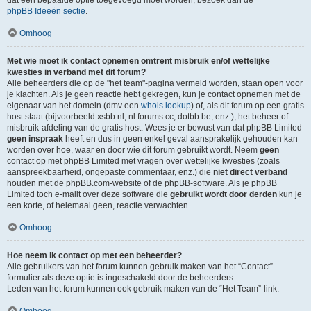
dat een bepaalde optie toegevoegd moet worden, bezoek dan de
phpBB Ideeën sectie
.
Omhoog
Met wie moet ik contact opnemen omtrent misbruik en/of wettelijke
kwesties in verband met dit forum?
Alle beheerders die op de "het team"-pagina vermeld worden, staan open voor
je klachten. Als je geen reactie hebt gekregen, kun je contact opnemen met de
eigenaar van het domein (dmv een
whois lookup
) of, als dit forum op een gratis
host staat (bijvoorbeeld xsbb.nl, nl.forums.cc, dotbb.be, enz.), het beheer of
misbruik-afdeling van de gratis host. Wees je er bewust van dat phpBB Limited
geen inspraak
heeft en dus in geen enkel geval aansprakelijk gehouden kan
worden over hoe, waar en door wie dit forum gebruikt wordt. Neem
geen
contact op met phpBB Limited met vragen over wettelijke kwesties (zoals
aanspreekbaarheid, ongepaste commentaar, enz.) die
niet direct verband
houden met de phpBB.com-website of de phpBB-software. Als je phpBB
Limited toch e-mailt over deze software die
gebruikt wordt door derden
kun je
een korte, of helemaal geen, reactie verwachten.
Omhoog
Hoe neem ik contact op met een beheerder?
Alle gebruikers van het forum kunnen gebruik maken van het “Contact”-
formulier als deze optie is ingeschakeld door de beheerders.
Leden van het forum kunnen ook gebruik maken van de “Het Team”-link.