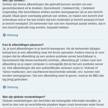
Wat zijn Smilies?
Smilies zijn kleine afbeeldingen die gebruikt kunnen worden om een
gevoelstoestand uit te drukken, bijvoorbeeld :) betekent blij, :( betekent
ongelukkig. Alle beschikbare smilies worden weergegeven als je een bericht
plaatst. Maak geen overdadig gebruik van smilies, ze maken een bericht snel
onleesbaar wat er toe kan leiden dat een moderator je bericht aanpast of heel
je bericht verwijdert. De beheerder kan ook een maximaal aantal smilies, dat in
een bericht gebruikt mag worden, bepaald hebben.
Omhoog
Kan ik afbeeldingen plaatsen?
Ja, je kunt afbeeldingen in je bericht weergeven. Als de beheerder bijlagen
toelaat kun je een afbeelding naar het forum uploaden. Anders moet je er voor
zorgen dat de afbeelding op een andere publieke server beschikbaar is,
bijvoorbeeld http://www.voorbeeld.com/mijn_afbeelding.gif. Linken naar een
afbeelding op je eigen computer is onmogelijk (tenzij het een publieke server
is). Ook afbeeldingen die een authentificatie vereisen zoals in: Hotmail of
Yahoo mailboxen, een wachtwoord beschermde website, enz. kunnen niet
worden weergegeven. Om een afbeelding weer te geven, moet je de BBCode
tag [img] gebruiken.
Omhoog
Wat zijn globale mededelingen?
Globale mededelingen zijn berichten die belangrijke informatie bevatten, je
komt ze dan ook op verschillende plaatsen tegen zoals bovenaan ieder forum