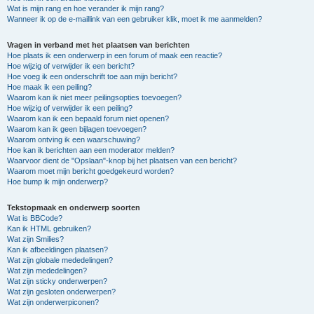
Wat is mijn rang en hoe verander ik mijn rang?
Wanneer ik op de e-maillink van een gebruiker klik, moet ik me aanmelden?
Vragen in verband met het plaatsen van berichten
Hoe plaats ik een onderwerp in een forum of maak een reactie?
Hoe wijzig of verwijder ik een bericht?
Hoe voeg ik een onderschrift toe aan mijn bericht?
Hoe maak ik een peiling?
Waarom kan ik niet meer peilingsopties toevoegen?
Hoe wijzig of verwijder ik een peiling?
Waarom kan ik een bepaald forum niet openen?
Waarom kan ik geen bijlagen toevoegen?
Waarom ontving ik een waarschuwing?
Hoe kan ik berichten aan een moderator melden?
Waarvoor dient de "Opslaan"-knop bij het plaatsen van een bericht?
Waarom moet mijn bericht goedgekeurd worden?
Hoe bump ik mijn onderwerp?
Tekstopmaak en onderwerp soorten
Wat is BBCode?
Kan ik HTML gebruiken?
Wat zijn Smilies?
Kan ik afbeeldingen plaatsen?
Wat zijn globale mededelingen?
Wat zijn mededelingen?
Wat zijn sticky onderwerpen?
Wat zijn gesloten onderwerpen?
Wat zijn onderwerpiconen?