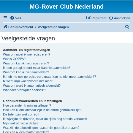
MG-Rover Club Nederland
V&A
Registreer
Aanmelden
Z
Forumoverzicht
Veelgestelde vragen
o
Veelgestelde vragen
e
k
Aanmeld- en registratievragen
Waarom moet ik me registreren?
Wat is COPPA?
Waarom kan ik niet registreren?
Ik ben geregistreerd maar kan niet aanmelden!
Waarom kan ik niet aanmelden?
Ik heb me ooit geregistreerd maar kan nu niet meer aanmelden!?
Ik weet mijn wachtwoord niet meer!
Waarom word ik automatisch afgemeld?
Wat doet "verwijder cookies"?
Gebruikersvoorkeuren en instellingen
Hoe verander ik mijn instellingen?
Hoe kan ik onzichtbaar zijn in de online gebruikers lijst?
De tijden zijn niet correct!
Ik wijzigde de tijdzone, maar de tijd is nog steeds verkeerd!
Mijn taal zit niet in de lijst!
Wat zijn de afbeeldingen naast mijn gebruikersnaam?
Hoe kan ik een avatar instellen?