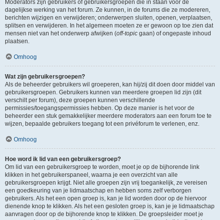
Moderators zijn gebruikers of gebruikersgroepen die in staan voor de
dagelijkse werking van het forum. Ze kunnen, in de forums die ze modereren,
berichten wijzigen en verwijderen; onderwerpen sluiten, openen, verplaatsen,
splitsen en verwijderen. In het algemeen moeten ze er gewoon op toe zien dat
mensen niet van het onderwerp afwijken (
off-topic
gaan) of ongepaste inhoud
plaatsen.
Omhoog
Wat zijn gebruikersgroepen?
Als de beheerder gebruikers wil groeperen, kan hij/zij dit doen door middel van
gebruikersgroepen. Gebruikers kunnen van meerdere groepen lid zijn (dit
verschilt per forum), deze groepen kunnen verschillende
permissies/toegangspermissies hebben. Op deze manier is het voor de
beheerder een stuk gemakkelijker meerdere moderators aan een forum toe te
wijzen, bepaalde gebruikers toegang tot een privéforum te verlenen, enz.
Omhoog
Hoe word ik lid van een gebruikersgroep?
Om lid van een gebruikersgroep te worden, moet je op de bijhorende link
klikken in het gebruikerspaneel, waarna je een overzicht van alle
gebruikersgroepen krijgt. Niet alle groepen zijn vrij toegankelijk, ze vereisen
een goedkeuring van je lidmaatschap en hebben soms zelf verborgen
gebruikers. Als het een open groep is, kan je lid worden door op de hiervoor
dienende knop te klikken. Als het een gesloten groep is, kan je je lidmaatschap
aanvragen door op de bijhorende knop te klikken. De groepsleider moet je