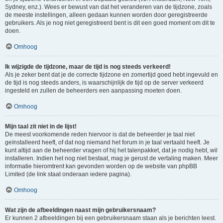
Sydney, enz.). Wees er bewust van dat het veranderen van de tijdzone, zoals
de meeste instellingen, alleen gedaan kunnen worden door geregistreerde
gebruikers. Als je nog niet geregistreerd bent is dit een goed moment om dit te
doen.
Omhoog
Ik wijzigde de tijdzone, maar de tijd is nog steeds verkeerd!
Als je zeker bent dat je de correcte tijdzone en zomertijd goed hebt ingevuld en
de tijd is nog steeds anders, is waarschijnlijk de tijd op de server verkeerd
ingesteld en zullen de beheerders een aanpassing moeten doen.
Omhoog
Mijn taal zit niet in de lijst!
De meest voorkomende reden hiervoor is dat de beheerder je taal niet
geïnstalleerd heeft, of dat nog niemand het forum in je taal vertaald heeft. Je
kunt altijd aan de beheerder vragen of hij het talenpakket, dat je nodig hebt, wil
installeren. Indien het nog niet bestaat, mag je gerust de vertaling maken. Meer
informatie hieromtrent kan gevonden worden op de website van phpBB
Limited (de link staat onderaan iedere pagina).
Omhoog
Wat zijn de afbeeldingen naast mijn gebruikersnaam?
Er kunnen 2 afbeeldingen bij een gebruikersnaam staan als je berichten leest.