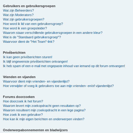
Gebruikers en gebruikersgroepen
Wat zijn Beheerders?
Wat zijn Moderators?
Wat zijn gebruikersgroepen?
Hoe word ik lid van een gebruikersgroep?
Hoe word ik een groepsleider?
Waarom staan verschillende gebruikersgroepen in een andere kleur?
Wat is de "Standaard gebruikersgroep"?
Waarvoor dient de "Het Team"-link?
Privéberichten
Ik kan geen privéberichten sturen!
Ik blijf ongewenste privéberichten ontvangen!
Ik heb spam of een e-mail met ongepaste inhoud van iemand op dit forum ontvangen!
Vrienden en vijanden
Waarvoor dient mijn vrienden- en vijandenlijst?
Hoe verwijder of voeg ik gebruikers toe aan mijn vrienden- en/of vijandenlijst?
Forums doorzoeken
Hoe doorzoek ik het forum?
Waarom levert mijn zoekopdracht geen resultaten op?
Waarom resulteert mijn zoekopdracht in een lege pagina?
Hoe zoek ik een gebruiker?
Hoe kan ik mijn eigen berichten en onderwerpen vinden?
Onderwerpabonnementen en bladwijzers