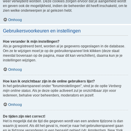
weer verwijderd worden. Deze cookies zorgen ervoor dat je aangemeld wordt
en geven ook de mogelijkheid, indien de beheerder dit heeft inschakeld, om te
zien welke onderwerpen je al gelezen hebt.
Omhoog
Gebruikersvoorkeuren en instellingen
Hoe verander ik mijn instellingen?
Als je geregistreerd bent, worden al je gegevens opgeslagen in de database.
Om ze te wijzigen moet je op de
gebruikerspaneel
link klikken (deze staat
meestal bovenaan op de pagina, maar dit kan verschillen), daarna kun je je
instellingen wijzigen.
Omhoog
Hoe kan ik onzichtbaar zijn in de online gebruikers lijst?
In het gebruikerspaneel onder "foruminstellingen", vind je de optie
Verberg
mijn online status
. Als je deze optie activeert zul je onzichtbaar zijn voor
iedereen, behalve voor beheerders, moderators en jezelf.
Omhoog
De tijden zijn niet correct!
Het is mogelijk dat de tijd die gegeven wordt van een andere tijdzone is dan
waarin jij woont. Als dit het geval is, moet je naar het gebruikerspaneel gaan
en je tijdzone veranderen in een bepaald gebied (vb: Amsterdam, New York,