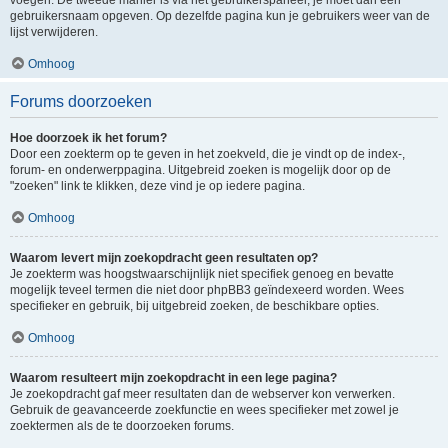
voegen. De tweede manier is via het gebruikerspaneel, je moet dan een
gebruikersnaam opgeven. Op dezelfde pagina kun je gebruikers weer van de
lijst verwijderen.
Omhoog
Forums doorzoeken
Hoe doorzoek ik het forum?
Door een zoekterm op te geven in het zoekveld, die je vindt op de index-,
forum- en onderwerppagina. Uitgebreid zoeken is mogelijk door op de
"zoeken" link te klikken, deze vind je op iedere pagina.
Omhoog
Waarom levert mijn zoekopdracht geen resultaten op?
Je zoekterm was hoogstwaarschijnlijk niet specifiek genoeg en bevatte
mogelijk teveel termen die niet door phpBB3 geïndexeerd worden. Wees
specifieker en gebruik, bij uitgebreid zoeken, de beschikbare opties.
Omhoog
Waarom resulteert mijn zoekopdracht in een lege pagina?
Je zoekopdracht gaf meer resultaten dan de webserver kon verwerken.
Gebruik de geavanceerde zoekfunctie en wees specifieker met zowel je
zoektermen als de te doorzoeken forums.