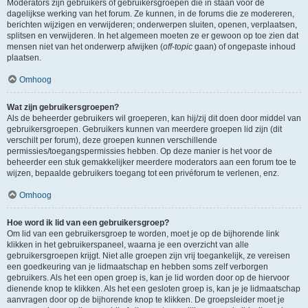
Moderators zijn gebruikers of gebruikersgroepen die in staan voor de
dagelijkse werking van het forum. Ze kunnen, in de forums die ze modereren,
berichten wijzigen en verwijderen; onderwerpen sluiten, openen, verplaatsen,
splitsen en verwijderen. In het algemeen moeten ze er gewoon op toe zien dat
mensen niet van het onderwerp afwijken (
off-topic
gaan) of ongepaste inhoud
plaatsen.
Omhoog
Wat zijn gebruikersgroepen?
Als de beheerder gebruikers wil groeperen, kan hij/zij dit doen door middel van
gebruikersgroepen. Gebruikers kunnen van meerdere groepen lid zijn (dit
verschilt per forum), deze groepen kunnen verschillende
permissies/toegangspermissies hebben. Op deze manier is het voor de
beheerder een stuk gemakkelijker meerdere moderators aan een forum toe te
wijzen, bepaalde gebruikers toegang tot een privéforum te verlenen, enz.
Omhoog
Hoe word ik lid van een gebruikersgroep?
Om lid van een gebruikersgroep te worden, moet je op de bijhorende link
klikken in het gebruikerspaneel, waarna je een overzicht van alle
gebruikersgroepen krijgt. Niet alle groepen zijn vrij toegankelijk, ze vereisen
een goedkeuring van je lidmaatschap en hebben soms zelf verborgen
gebruikers. Als het een open groep is, kan je lid worden door op de hiervoor
dienende knop te klikken. Als het een gesloten groep is, kan je je lidmaatschap
aanvragen door op de bijhorende knop te klikken. De groepsleider moet je