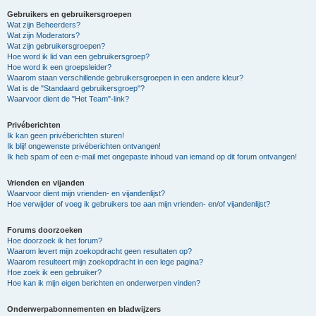
Gebruikers en gebruikersgroepen
Wat zijn Beheerders?
Wat zijn Moderators?
Wat zijn gebruikersgroepen?
Hoe word ik lid van een gebruikersgroep?
Hoe word ik een groepsleider?
Waarom staan verschillende gebruikersgroepen in een andere kleur?
Wat is de "Standaard gebruikersgroep"?
Waarvoor dient de "Het Team"-link?
Privéberichten
Ik kan geen privéberichten sturen!
Ik blijf ongewenste privéberichten ontvangen!
Ik heb spam of een e-mail met ongepaste inhoud van iemand op dit forum ontvangen!
Vrienden en vijanden
Waarvoor dient mijn vrienden- en vijandenlijst?
Hoe verwijder of voeg ik gebruikers toe aan mijn vrienden- en/of vijandenlijst?
Forums doorzoeken
Hoe doorzoek ik het forum?
Waarom levert mijn zoekopdracht geen resultaten op?
Waarom resulteert mijn zoekopdracht in een lege pagina?
Hoe zoek ik een gebruiker?
Hoe kan ik mijn eigen berichten en onderwerpen vinden?
Onderwerpabonnementen en bladwijzers