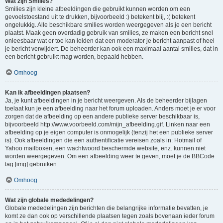
Wat zijn Smilies?
Smilies zijn kleine afbeeldingen die gebruikt kunnen worden om een
gevoelstoestand uit te drukken, bijvoorbeeld :) betekent blij, :( betekent
ongelukkig. Alle beschikbare smilies worden weergegeven als je een bericht
plaatst. Maak geen overdadig gebruik van smilies, ze maken een bericht snel
onleesbaar wat er toe kan leiden dat een moderator je bericht aanpast of heel
je bericht verwijdert. De beheerder kan ook een maximaal aantal smilies, dat in
een bericht gebruikt mag worden, bepaald hebben.
Omhoog
Kan ik afbeeldingen plaatsen?
Ja, je kunt afbeeldingen in je bericht weergeven. Als de beheerder bijlagen
toelaat kun je een afbeelding naar het forum uploaden. Anders moet je er voor
zorgen dat de afbeelding op een andere publieke server beschikbaar is,
bijvoorbeeld http://www.voorbeeld.com/mijn_afbeelding.gif. Linken naar een
afbeelding op je eigen computer is onmogelijk (tenzij het een publieke server
is). Ook afbeeldingen die een authentificatie vereisen zoals in: Hotmail of
Yahoo mailboxen, een wachtwoord beschermde website, enz. kunnen niet
worden weergegeven. Om een afbeelding weer te geven, moet je de BBCode
tag [img] gebruiken.
Omhoog
Wat zijn globale mededelingen?
Globale mededelingen zijn berichten die belangrijke informatie bevatten, je
komt ze dan ook op verschillende plaatsen tegen zoals bovenaan ieder forum