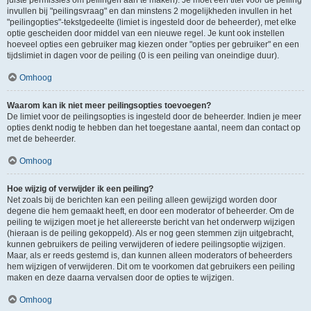
juiste permissies om peilingen aan te maken). Je moet een titel voor de peiling
invullen bij "peilingsvraag" en dan minstens 2 mogelijkheden invullen in het
"peilingopties"-tekstgedeelte (limiet is ingesteld door de beheerder), met elke
optie gescheiden door middel van een nieuwe regel. Je kunt ook instellen
hoeveel opties een gebruiker mag kiezen onder "opties per gebruiker" en een
tijdslimiet in dagen voor de peiling (0 is een peiling van oneindige duur).
Omhoog
Waarom kan ik niet meer peilingsopties toevoegen?
De limiet voor de peilingsopties is ingesteld door de beheerder. Indien je meer
opties denkt nodig te hebben dan het toegestane aantal, neem dan contact op
met de beheerder.
Omhoog
Hoe wijzig of verwijder ik een peiling?
Net zoals bij de berichten kan een peiling alleen gewijzigd worden door
degene die hem gemaakt heeft, en door een moderator of beheerder. Om de
peiling te wijzigen moet je het allereerste bericht van het onderwerp wijzigen
(hieraan is de peiling gekoppeld). Als er nog geen stemmen zijn uitgebracht,
kunnen gebruikers de peiling verwijderen of iedere peilingsoptie wijzigen.
Maar, als er reeds gestemd is, dan kunnen alleen moderators of beheerders
hem wijzigen of verwijderen. Dit om te voorkomen dat gebruikers een peiling
maken en deze daarna vervalsen door de opties te wijzigen.
Omhoog