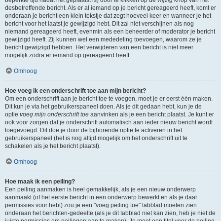
beperkte tijd nadat het geplaatst is) door te klikken op de
wijzig
knop van het
desbetreffende bericht. Als er al iemand op je bericht gereageerd heeft, komt er
onderaan je bericht een klein tekstje dat zegt hoeveel keer en wanneer je het
bericht voor het laatst je gewijzigd hebt. Dit zal niet verschijnen als nog
niemand gereageerd heeft, evenmin als een beheerder of moderator je bericht
gewijzigd heeft. Zij kunnen wel een mededeling toevoegen, waarom ze je
bericht gewijzigd hebben. Het verwijderen van een bericht is niet meer
mogelijk zodra er iemand op gereageerd heeft.
Omhoog
Hoe voeg ik een onderschrift toe aan mijn bericht?
Om een onderschrift aan je bericht toe te voegen, moet je er eerst één maken.
Dit kun je via het gebruikerspaneel doen. Als je dit gedaan hebt, kun je de
optie
voeg mijn onderschrift toe
aanvinken als je een bericht plaatst. Je kunt er
ook voor zorgen dat je onderschrift automatisch aan ieder nieuw bericht wordt
toegevoegd. Dit doe je door de bijhorende optie te activeren in het
gebruikerspaneel (het is nog altijd mogelijk om het onderschrift uit te
schakelen als je het bericht plaatst).
Omhoog
Hoe maak ik een peiling?
Een peiling aanmaken is heel gemakkelijk, als je een nieuw onderwerp
aanmaakt (of het eerste bericht in een onderwerp bewerkt en als je daar
permissies voor hebt) zou je een "voeg peiling toe" tabblad moeten zien
onderaan het berichten-gedeelte (als je dit tabblad niet kan zien, heb je niet de