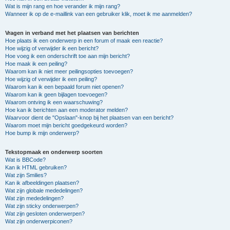
Wat is mijn rang en hoe verander ik mijn rang?
Wanneer ik op de e-maillink van een gebruiker klik, moet ik me aanmelden?
Vragen in verband met het plaatsen van berichten
Hoe plaats ik een onderwerp in een forum of maak een reactie?
Hoe wijzig of verwijder ik een bericht?
Hoe voeg ik een onderschrift toe aan mijn bericht?
Hoe maak ik een peiling?
Waarom kan ik niet meer peilingsopties toevoegen?
Hoe wijzig of verwijder ik een peiling?
Waarom kan ik een bepaald forum niet openen?
Waarom kan ik geen bijlagen toevoegen?
Waarom ontving ik een waarschuwing?
Hoe kan ik berichten aan een moderator melden?
Waarvoor dient de "Opslaan"-knop bij het plaatsen van een bericht?
Waarom moet mijn bericht goedgekeurd worden?
Hoe bump ik mijn onderwerp?
Tekstopmaak en onderwerp soorten
Wat is BBCode?
Kan ik HTML gebruiken?
Wat zijn Smilies?
Kan ik afbeeldingen plaatsen?
Wat zijn globale mededelingen?
Wat zijn mededelingen?
Wat zijn sticky onderwerpen?
Wat zijn gesloten onderwerpen?
Wat zijn onderwerpiconen?