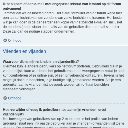
Ik heb spam of een e-mail met ongepaste inhoud van iemand op dit forum
ontvangen!
Jammer dat we dit moeten horen. Het e-mailformulier van dit forum werkt met
een aantal technieken om zenders van zulke berichten te traceren. Het beste
wat je kan doen is de beheerder een kopie van het bericht e-mailen, inclusief
de headers (hierin staan de details van de gebruiker die de e-mail stuurde).
Deze zal dan de nodige stappen ondernemen.
Omhoog
Vrienden en vijanden
Waarvoor dient mijn vrienden- en vijandenlijst?
Hiermee kun je andere gebruikers op het forum sorteren. Gebruikers die in je
vriendenlijst staan worden in het gebruikerspaneel weergegeven zodat je snel
kunt controleren of ze online zijn, of een privébericht kunt sturen. Tevens is het
mogelijk dat hun berichten, in je huidige stijl, gemarkeerd worden. Als je een
gebruiker aan je vijandenlijst toevoegt, worden zijn of haar berichten
standaard verborgen.
Omhoog
Hoe verwijder of voeg ik gebruikers toe aan mijn vrienden- en/of
vijandenlijst?
Het toevoegen van gebruikers kan op 2 manieren. In het profiel van iedere
gebruiker staat een link om de gebruiker aan je vrienden- of vijandenlijst toe te