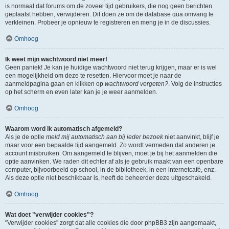
is normaal dat forums om de zoveel tijd gebruikers, die nog geen berichten
geplaatst hebben, verwijderen. Dit doen ze om de database qua omvang te
verkleinen. Probeer je opnieuw te registreren en meng je in de discussies.
Omhoog
Ik weet mijn wachtwoord niet meer!
Geen paniek! Je kan je huidige wachtwoord niet terug krijgen, maar er is wel
een mogelijkheid om deze te resetten. Hiervoor moet je naar de
aanmeldpagina gaan en klikken op
wachtwoord vergeten?
. Volg de instructies
op het scherm en even later kan je je weer aanmelden.
Omhoog
Waarom word ik automatisch afgemeld?
Als je de optie
meld mij automatisch aan bij ieder bezoek
niet aanvinkt, blijf je
maar voor een bepaalde tijd aangemeld. Zo wordt vermeden dat anderen je
account misbruiken. Om aangemeld te blijven, moet je bij het aanmelden die
optie aanvinken. We raden dit echter af als je gebruik maakt van een openbare
computer, bijvoorbeeld op school, in de bibliotheek, in een internetcafé, enz.
Als deze optie niet beschikbaar is, heeft de beheerder deze uitgeschakeld.
Omhoog
Wat doet "verwijder cookies"?
"Verwijder cookies" zorgt dat alle cookies die door phpBB3 zijn aangemaakt,