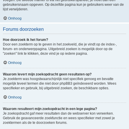
voegen. De tweede manier is via het gebruikerspaneel, je moet dan een
gebruikersnaam opgeven. Op dezelfde pagina kun je gebruikers weer van de
lijst verwijderen.
Omhoog
Forums doorzoeken
Hoe doorzoek ik het forum?
Door een zoekterm op te geven in het zoekveld, die je vindt op de index-,
forum- en onderwerppagina. Uitgebreid zoeken is mogelijk door op de
"zoeken" link te klikken, deze vind je op iedere pagina.
Omhoog
Waarom levert mijn zoekopdracht geen resultaten op?
Je zoekterm was hoogstwaarschijnlijk niet specifiek genoeg en bevatte
mogelijk teveel termen die niet door phpBB3 geïndexeerd worden. Wees
specifieker en gebruik, bij uitgebreid zoeken, de beschikbare opties.
Omhoog
Waarom resulteert mijn zoekopdracht in een lege pagina?
Je zoekopdracht gaf meer resultaten dan de webserver kon verwerken.
Gebruik de geavanceerde zoekfunctie en wees specifieker met zowel je
zoektermen als de te doorzoeken forums.