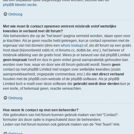
dat een bepaalde optie toegevoegd moet worden, bezoek dan de
phpBB Ideeën sectie
.
Omhoog
Met wie moet ik contact opnemen omtrent misbruik en/of wettelijke
kwesties in verband met dit forum?
Alle beheerders die op de "het team"-pagina vermeld worden, staan open voor
je klachten. Als je geen reactie hebt gekregen, kun je contact opnemen met de
eigenaar van het domein (dmv een
whois lookup
) of, als dit forum op een gratis
host staat (bijvoorbeeld xsbb.nl, nl.forums.cc, dotbb.be, enz.), het beheer of
misbruik-afdeling van de gratis host. Wees je er bewust van dat phpBB Limited
geen inspraak
heeft en dus in geen enkel geval aansprakelijk gehouden kan
worden over hoe, waar en door wie dit forum gebruikt wordt. Neem
geen
contact op met phpBB Limited met vragen over wettelijke kwesties (zoals
aanspreekbaarheid, ongepaste commentaar, enz.) die
niet direct verband
houden met de phpBB.com-website of de phpBB-software. Als je phpBB
Limited toch e-mailt over deze software die
gebruikt wordt door derden
kun je
een korte, of helemaal geen, reactie verwachten.
Omhoog
Hoe neem ik contact op met een beheerder?
Alle gebruikers van het forum kunnen gebruik maken van het “Contact”-
formulier als deze optie is ingeschakeld door de beheerders.
Leden van het forum kunnen ook gebruik maken van de “Het Team”-link.