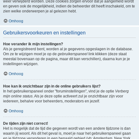
weer verwijderd worden. Deze cookies zorgen ervoor dat je aangemeld wordt
en geven ook de mogelijkheid, indien de beheerder dit heeft inschakeld, om te
zien welke onderwerpen je al gelezen hebt.
Omhoog
Gebruikersvoorkeuren en instellingen
Hoe verander ik mijn instellingen?
Als je geregistreerd bent, worden al je gegevens opgeslagen in de database.
Om ze te wijzigen moet je op de
gebruikerspaneel
link klikken (deze staat
meestal bovenaan op de pagina, maar dit kan verschillen), daarna kun je je
instellingen wijzigen.
Omhoog
Hoe kan ik onzichtbaar zijn in de online gebruikers lijst?
In het gebruikerspaneel onder "foruminstellingen", vind je de optie
Verberg
mijn online status
. Als je deze optie activeert zul je onzichtbaar zijn voor
iedereen, behalve voor beheerders, moderators en jezelf.
Omhoog
De tijden zijn niet correct!
Het is mogelijk dat de tijd die gegeven wordt van een andere tijdzone is dan
waarin jij woont. Als dit het geval is, moet je naar het gebruikerspaneel gaan
en je tijdzone veranderen in een bepaald gebied (vb: Amsterdam, New York,