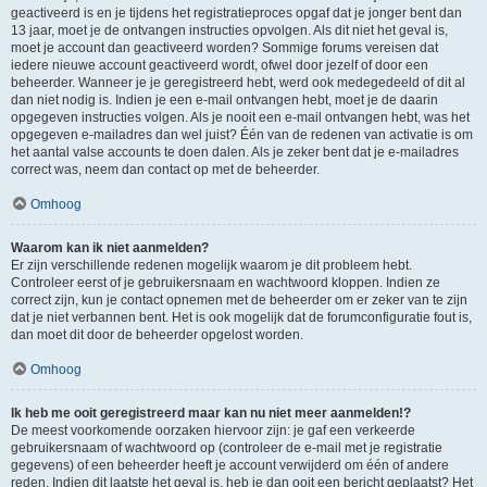
geactiveerd is en je tijdens het registratieproces opgaf dat je jonger bent dan
13 jaar, moet je de ontvangen instructies opvolgen. Als dit niet het geval is,
moet je account dan geactiveerd worden? Sommige forums vereisen dat
iedere nieuwe account geactiveerd wordt, ofwel door jezelf of door een
beheerder. Wanneer je je geregistreerd hebt, werd ook medegedeeld of dit al
dan niet nodig is. Indien je een e-mail ontvangen hebt, moet je de daarin
opgegeven instructies volgen. Als je nooit een e-mail ontvangen hebt, was het
opgegeven e-mailadres dan wel juist? Één van de redenen van activatie is om
het aantal valse accounts te doen dalen. Als je zeker bent dat je e-mailadres
correct was, neem dan contact op met de beheerder.
Omhoog
Waarom kan ik niet aanmelden?
Er zijn verschillende redenen mogelijk waarom je dit probleem hebt.
Controleer eerst of je gebruikersnaam en wachtwoord kloppen. Indien ze
correct zijn, kun je contact opnemen met de beheerder om er zeker van te zijn
dat je niet verbannen bent. Het is ook mogelijk dat de forumconfiguratie fout is,
dan moet dit door de beheerder opgelost worden.
Omhoog
Ik heb me ooit geregistreerd maar kan nu niet meer aanmelden!?
De meest voorkomende oorzaken hiervoor zijn: je gaf een verkeerde
gebruikersnaam of wachtwoord op (controleer de e-mail met je registratie
gegevens) of een beheerder heeft je account verwijderd om één of andere
reden. Indien dit laatste het geval is, heb je dan ooit een bericht geplaatst? Het