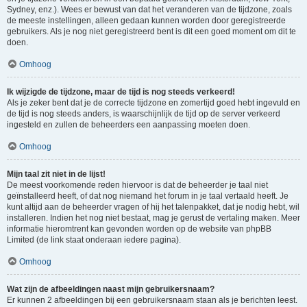
Sydney, enz.). Wees er bewust van dat het veranderen van de tijdzone, zoals
de meeste instellingen, alleen gedaan kunnen worden door geregistreerde
gebruikers. Als je nog niet geregistreerd bent is dit een goed moment om dit te
doen.
Omhoog
Ik wijzigde de tijdzone, maar de tijd is nog steeds verkeerd!
Als je zeker bent dat je de correcte tijdzone en zomertijd goed hebt ingevuld en
de tijd is nog steeds anders, is waarschijnlijk de tijd op de server verkeerd
ingesteld en zullen de beheerders een aanpassing moeten doen.
Omhoog
Mijn taal zit niet in de lijst!
De meest voorkomende reden hiervoor is dat de beheerder je taal niet
geïnstalleerd heeft, of dat nog niemand het forum in je taal vertaald heeft. Je
kunt altijd aan de beheerder vragen of hij het talenpakket, dat je nodig hebt, wil
installeren. Indien het nog niet bestaat, mag je gerust de vertaling maken. Meer
informatie hieromtrent kan gevonden worden op de website van phpBB
Limited (de link staat onderaan iedere pagina).
Omhoog
Wat zijn de afbeeldingen naast mijn gebruikersnaam?
Er kunnen 2 afbeeldingen bij een gebruikersnaam staan als je berichten leest.