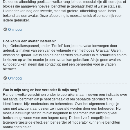
De eerste afbeelding geeft aan welke rang je hebt, meestal zijn dit sterretjes of
blokjes die aangeven hoeveel berichten je geplaatst hebt of wat je status is.
Hieronder kan nog een tweede, meestal grotere, afbeelding staan, beter
bekend als een avatar. Deze afbeelding is meestal uniek of persoonlijk voor
iedere gebruiker.
Omhoog
Hoe kan ik een avatar instellen?
In je Gebruikerspaneel, onder “Profiel” kun je een avatar toevoegen door
gebruik te maken van één van de volgende vier methodes: Gravatar, Galerij,
Afstand of Upload. Het is aan de beheerders om avatars in te schakelen en om
te kiezen op welke manier je een avatar kan gebruiken. Als je geen avatars
kunt gebruiken, neem dan contact op met een beheerder voor je vragen
hierover.
Omhoog
Wat is mijn rang en hoe verander ik mijn rang?
Rangen, welke verschijnen onder je gebruikersnaam, geven een indicatie over
het aantal berchten dat je hebt gemaakt of om bepaalde gebruikers te
identificeren, bijv. moderators en beheerders. Over het algemeen kun je je
rang niet wijzigen, aangezien ze ingesteld worden door een beheerder. Nu
moet je natuurlijk het forum niet beginnen te spammen met onzinnig veel
berichten, gewoon voor een hogere rang. Dit heeft zelfs mogelijk het
tegenovergestelde effect, een beheerder of moderator kunnen je berichten
aantal doen dalen.