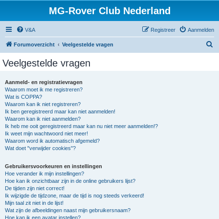
MG-Rover Club Nederland
V&A
Registreer
Aanmelden
Z
Forumoverzicht
Veelgestelde vragen
o
Veelgestelde vragen
e
k
Aanmeld- en registratievragen
Waarom moet ik me registreren?
Wat is COPPA?
Waarom kan ik niet registreren?
Ik ben geregistreerd maar kan niet aanmelden!
Waarom kan ik niet aanmelden?
Ik heb me ooit geregistreerd maar kan nu niet meer aanmelden!?
Ik weet mijn wachtwoord niet meer!
Waarom word ik automatisch afgemeld?
Wat doet "verwijder cookies"?
Gebruikersvoorkeuren en instellingen
Hoe verander ik mijn instellingen?
Hoe kan ik onzichtbaar zijn in de online gebruikers lijst?
De tijden zijn niet correct!
Ik wijzigde de tijdzone, maar de tijd is nog steeds verkeerd!
Mijn taal zit niet in de lijst!
Wat zijn de afbeeldingen naast mijn gebruikersnaam?
Hoe kan ik een avatar instellen?