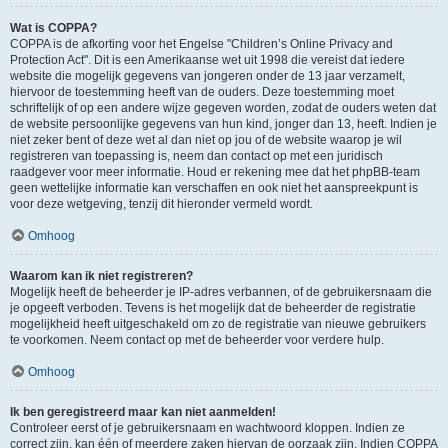
Wat is COPPA?
COPPA is de afkorting voor het Engelse "Children’s Online Privacy and
Protection Act". Dit is een Amerikaanse wet uit 1998 die vereist dat iedere
website die mogelijk gegevens van jongeren onder de 13 jaar verzamelt,
hiervoor de toestemming heeft van de ouders. Deze toestemming moet
schriftelijk of op een andere wijze gegeven worden, zodat de ouders weten dat
de website persoonlijke gegevens van hun kind, jonger dan 13, heeft. Indien je
niet zeker bent of deze wet al dan niet op jou of de website waarop je wil
registreren van toepassing is, neem dan contact op met een juridisch
raadgever voor meer informatie. Houd er rekening mee dat het phpBB-team
geen wettelijke informatie kan verschaffen en ook niet het aanspreekpunt is
voor deze wetgeving, tenzij dit hieronder vermeld wordt.
Omhoog
Waarom kan ik niet registreren?
Mogelijk heeft de beheerder je IP-adres verbannen, of de gebruikersnaam die
je opgeeft verboden. Tevens is het mogelijk dat de beheerder de registratie
mogelijkheid heeft uitgeschakeld om zo de registratie van nieuwe gebruikers
te voorkomen. Neem contact op met de beheerder voor verdere hulp.
Omhoog
Ik ben geregistreerd maar kan niet aanmelden!
Controleer eerst of je gebruikersnaam en wachtwoord kloppen. Indien ze
correct zijn, kan één of meerdere zaken hiervan de oorzaak zijn. Indien COPPA