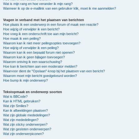
Wat is mijn rang en hoe verander ik mijn rang?
Wanneer ik op de e-maillink van een gebruiker klik, moet ik me aanmelden?
Vragen in verband met het plaatsen van berichten
Hoe plaats ik een onderwerp in een forum of maak een reactie?
Hoe wijzig of verwijder ik een bericht?
Hoe voeg ik een onderschrift toe aan mijn bericht?
Hoe maak ik een peiling?
Waarom kan ik niet meer peilingsopties toevoegen?
Hoe wijzig of verwijder ik een peiling?
Waarom kan ik een bepaald forum niet openen?
Waarom kan ik geen bijlagen toevoegen?
Waarom ontving ik een waarschuwing?
Hoe kan ik berichten aan een moderator melden?
Waarvoor dient de "Opslaan"-knop bij het plaatsen van een bericht?
Waarom moet mijn bericht goedgekeurd worden?
Hoe bump ik mijn onderwerp?
Tekstopmaak en onderwerp soorten
Wat is BBCode?
Kan ik HTML gebruiken?
Wat zijn Smilies?
Kan ik afbeeldingen plaatsen?
Wat zijn globale mededelingen?
Wat zijn mededelingen?
Wat zijn sticky onderwerpen?
Wat zijn gesloten onderwerpen?
Wat zijn onderwerpiconen?