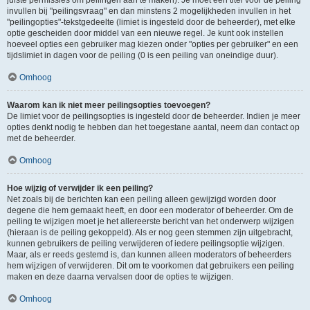
juiste permissies om peilingen aan te maken). Je moet een titel voor de peiling
invullen bij "peilingsvraag" en dan minstens 2 mogelijkheden invullen in het
"peilingopties"-tekstgedeelte (limiet is ingesteld door de beheerder), met elke
optie gescheiden door middel van een nieuwe regel. Je kunt ook instellen
hoeveel opties een gebruiker mag kiezen onder "opties per gebruiker" en een
tijdslimiet in dagen voor de peiling (0 is een peiling van oneindige duur).
Omhoog
Waarom kan ik niet meer peilingsopties toevoegen?
De limiet voor de peilingsopties is ingesteld door de beheerder. Indien je meer
opties denkt nodig te hebben dan het toegestane aantal, neem dan contact op
met de beheerder.
Omhoog
Hoe wijzig of verwijder ik een peiling?
Net zoals bij de berichten kan een peiling alleen gewijzigd worden door
degene die hem gemaakt heeft, en door een moderator of beheerder. Om de
peiling te wijzigen moet je het allereerste bericht van het onderwerp wijzigen
(hieraan is de peiling gekoppeld). Als er nog geen stemmen zijn uitgebracht,
kunnen gebruikers de peiling verwijderen of iedere peilingsoptie wijzigen.
Maar, als er reeds gestemd is, dan kunnen alleen moderators of beheerders
hem wijzigen of verwijderen. Dit om te voorkomen dat gebruikers een peiling
maken en deze daarna vervalsen door de opties te wijzigen.
Omhoog