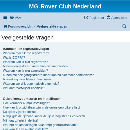
MG-Rover Club Nederland
V&A
Registreer
Aanmelden
Z
Forumoverzicht
Veelgestelde vragen
o
Veelgestelde vragen
e
k
Aanmeld- en registratievragen
Waarom moet ik me registreren?
Wat is COPPA?
Waarom kan ik niet registreren?
Ik ben geregistreerd maar kan niet aanmelden!
Waarom kan ik niet aanmelden?
Ik heb me ooit geregistreerd maar kan nu niet meer aanmelden!?
Ik weet mijn wachtwoord niet meer!
Waarom word ik automatisch afgemeld?
Wat doet "verwijder cookies"?
Gebruikersvoorkeuren en instellingen
Hoe verander ik mijn instellingen?
Hoe kan ik onzichtbaar zijn in de online gebruikers lijst?
De tijden zijn niet correct!
Ik wijzigde de tijdzone, maar de tijd is nog steeds verkeerd!
Mijn taal zit niet in de lijst!
Wat zijn de afbeeldingen naast mijn gebruikersnaam?
Hoe kan ik een avatar instellen?