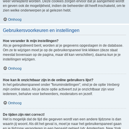
weer verwijderd worden. Deze cookies zorgen ervoor dat je aangemeld wordt
en geven ook de mogelijkheid, indien de beheerder dit heeft inschakeld, om te
zien welke onderwerpen je al gelezen hebt.
Omhoog
Gebruikersvoorkeuren en instellingen
Hoe verander ik mijn instellingen?
Als je geregistreerd bent, worden al je gegevens opgeslagen in de database.
Om ze te wijzigen moet je op de
gebruikerspaneel
link klikken (deze staat
meestal bovenaan op de pagina, maar dit kan verschillen), daarna kun je je
instellingen wijzigen.
Omhoog
Hoe kan ik onzichtbaar zijn in de online gebruikers lijst?
In het gebruikerspaneel onder "foruminstellingen", vind je de optie
Verberg
mijn online status
. Als je deze optie activeert zul je onzichtbaar zijn voor
iedereen, behalve voor beheerders, moderators en jezelf.
Omhoog
De tijden zijn niet correct!
Het is mogelijk dat de tijd die gegeven wordt van een andere tijdzone is dan
waarin jij woont. Als dit het geval is, moet je naar het gebruikerspaneel gaan
en je tijdzone veranderen in een bepaald gebied (vb: Amsterdam, New York,