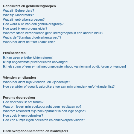
Gebruikers en gebruikersgroepen
Wat zijn Beheerders?
Wat zijn Moderators?
Wat zijn gebruikersgroepen?
Hoe word ik lid van een gebruikersgroep?
Hoe word ik een groepsleider?
Waarom staan verschillende gebruikersgroepen in een andere kleur?
Wat is de "Standaard gebruikersgroep"?
Waarvoor dient de "Het Team"-link?
Privéberichten
Ik kan geen privéberichten sturen!
Ik blijf ongewenste privéberichten ontvangen!
Ik heb spam of een e-mail met ongepaste inhoud van iemand op dit forum ontvangen!
Vrienden en vijanden
Waarvoor dient mijn vrienden- en vijandenlijst?
Hoe verwijder of voeg ik gebruikers toe aan mijn vrienden- en/of vijandenlijst?
Forums doorzoeken
Hoe doorzoek ik het forum?
Waarom levert mijn zoekopdracht geen resultaten op?
Waarom resulteert mijn zoekopdracht in een lege pagina?
Hoe zoek ik een gebruiker?
Hoe kan ik mijn eigen berichten en onderwerpen vinden?
Onderwerpabonnementen en bladwijzers