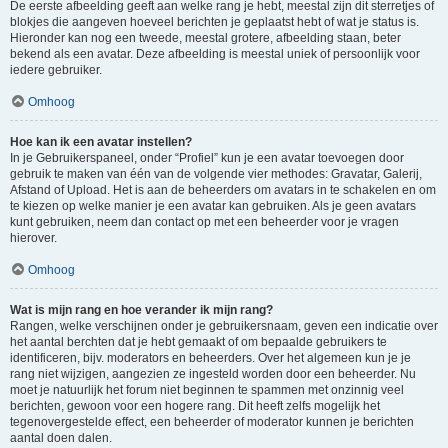
De eerste afbeelding geeft aan welke rang je hebt, meestal zijn dit sterretjes of
blokjes die aangeven hoeveel berichten je geplaatst hebt of wat je status is.
Hieronder kan nog een tweede, meestal grotere, afbeelding staan, beter
bekend als een avatar. Deze afbeelding is meestal uniek of persoonlijk voor
iedere gebruiker.
Omhoog
Hoe kan ik een avatar instellen?
In je Gebruikerspaneel, onder “Profiel” kun je een avatar toevoegen door
gebruik te maken van één van de volgende vier methodes: Gravatar, Galerij,
Afstand of Upload. Het is aan de beheerders om avatars in te schakelen en om
te kiezen op welke manier je een avatar kan gebruiken. Als je geen avatars
kunt gebruiken, neem dan contact op met een beheerder voor je vragen
hierover.
Omhoog
Wat is mijn rang en hoe verander ik mijn rang?
Rangen, welke verschijnen onder je gebruikersnaam, geven een indicatie over
het aantal berchten dat je hebt gemaakt of om bepaalde gebruikers te
identificeren, bijv. moderators en beheerders. Over het algemeen kun je je
rang niet wijzigen, aangezien ze ingesteld worden door een beheerder. Nu
moet je natuurlijk het forum niet beginnen te spammen met onzinnig veel
berichten, gewoon voor een hogere rang. Dit heeft zelfs mogelijk het
tegenovergestelde effect, een beheerder of moderator kunnen je berichten
aantal doen dalen.