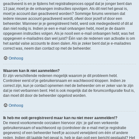
geactiveerd is en je tijdens het registratieproces opgaf dat je jonger bent dan
13 jaar, moet je de ontvangen instructies opvolgen. Als dit niet het geval is,
moet je account dan geactiveerd worden? Sommige forums vereisen dat
iedere nieuwe account geactiveerd wordt, ofwel door jezelf of door een
beheerder. Wanneer je je geregistreerd hebt, werd ook medegedeeld of dit al
dan niet nodig is. Indien je een e-mail ontvangen hebt, moet je de daarin
opgegeven instructies volgen. Als je nooit een e-mail ontvangen hebt, was het
opgegeven e-mailadres dan wel juist? Één van de redenen van activatie is om
het aantal valse accounts te doen dalen. Als je zeker bent dat je e-mailadres
correct was, neem dan contact op met de beheerder.
Omhoog
Waarom kan ik niet aanmelden?
Er zijn verschillende redenen mogelijk waarom je dit probleem hebt.
Controleer eerst of je gebruikersnaam en wachtwoord kloppen. Indien ze
correct zijn, kun je contact opnemen met de beheerder om er zeker van te zijn
dat je niet verbannen bent. Het is ook mogelijk dat de forumconfiguratie fout is,
dan moet dit door de beheerder opgelost worden.
Omhoog
Ik heb me ooit geregistreerd maar kan nu niet meer aanmelden!?
De meest voorkomende oorzaken hiervoor zijn: je gaf een verkeerde
gebruikersnaam of wachtwoord op (controleer de e-mail met je registratie
gegevens) of een beheerder heeft je account verwijderd om één of andere
reden. Indien dit laatste het geval is, heb je dan ooit een bericht geplaatst? Het