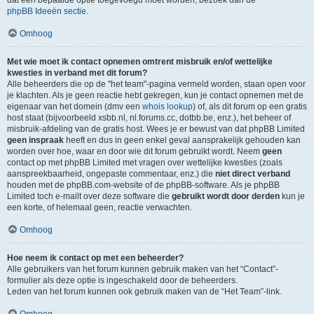
dat een bepaalde optie toegevoegd moet worden, bezoek dan de
phpBB Ideeën sectie
.
Omhoog
Met wie moet ik contact opnemen omtrent misbruik en/of wettelijke
kwesties in verband met dit forum?
Alle beheerders die op de "het team"-pagina vermeld worden, staan open voor
je klachten. Als je geen reactie hebt gekregen, kun je contact opnemen met de
eigenaar van het domein (dmv een
whois lookup
) of, als dit forum op een gratis
host staat (bijvoorbeeld xsbb.nl, nl.forums.cc, dotbb.be, enz.), het beheer of
misbruik-afdeling van de gratis host. Wees je er bewust van dat phpBB Limited
geen inspraak
heeft en dus in geen enkel geval aansprakelijk gehouden kan
worden over hoe, waar en door wie dit forum gebruikt wordt. Neem
geen
contact op met phpBB Limited met vragen over wettelijke kwesties (zoals
aanspreekbaarheid, ongepaste commentaar, enz.) die
niet direct verband
houden met de phpBB.com-website of de phpBB-software. Als je phpBB
Limited toch e-mailt over deze software die
gebruikt wordt door derden
kun je
een korte, of helemaal geen, reactie verwachten.
Omhoog
Hoe neem ik contact op met een beheerder?
Alle gebruikers van het forum kunnen gebruik maken van het “Contact”-
formulier als deze optie is ingeschakeld door de beheerders.
Leden van het forum kunnen ook gebruik maken van de “Het Team”-link.