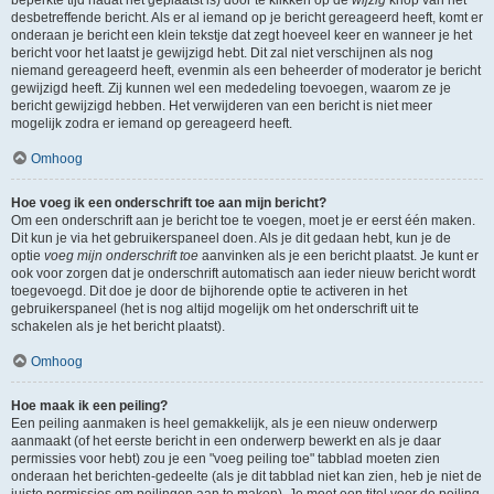
beperkte tijd nadat het geplaatst is) door te klikken op de
wijzig
knop van het
desbetreffende bericht. Als er al iemand op je bericht gereageerd heeft, komt er
onderaan je bericht een klein tekstje dat zegt hoeveel keer en wanneer je het
bericht voor het laatst je gewijzigd hebt. Dit zal niet verschijnen als nog
niemand gereageerd heeft, evenmin als een beheerder of moderator je bericht
gewijzigd heeft. Zij kunnen wel een mededeling toevoegen, waarom ze je
bericht gewijzigd hebben. Het verwijderen van een bericht is niet meer
mogelijk zodra er iemand op gereageerd heeft.
Omhoog
Hoe voeg ik een onderschrift toe aan mijn bericht?
Om een onderschrift aan je bericht toe te voegen, moet je er eerst één maken.
Dit kun je via het gebruikerspaneel doen. Als je dit gedaan hebt, kun je de
optie
voeg mijn onderschrift toe
aanvinken als je een bericht plaatst. Je kunt er
ook voor zorgen dat je onderschrift automatisch aan ieder nieuw bericht wordt
toegevoegd. Dit doe je door de bijhorende optie te activeren in het
gebruikerspaneel (het is nog altijd mogelijk om het onderschrift uit te
schakelen als je het bericht plaatst).
Omhoog
Hoe maak ik een peiling?
Een peiling aanmaken is heel gemakkelijk, als je een nieuw onderwerp
aanmaakt (of het eerste bericht in een onderwerp bewerkt en als je daar
permissies voor hebt) zou je een "voeg peiling toe" tabblad moeten zien
onderaan het berichten-gedeelte (als je dit tabblad niet kan zien, heb je niet de