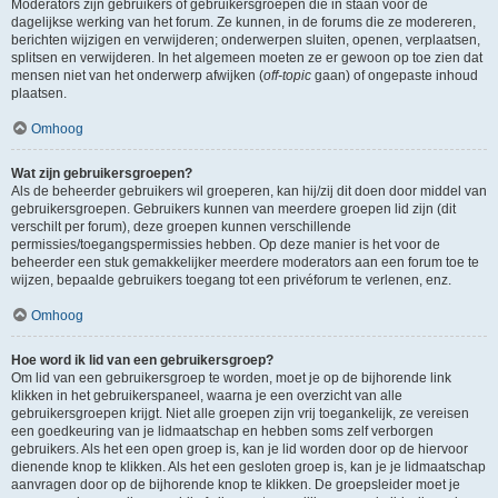
Moderators zijn gebruikers of gebruikersgroepen die in staan voor de
dagelijkse werking van het forum. Ze kunnen, in de forums die ze modereren,
berichten wijzigen en verwijderen; onderwerpen sluiten, openen, verplaatsen,
splitsen en verwijderen. In het algemeen moeten ze er gewoon op toe zien dat
mensen niet van het onderwerp afwijken (
off-topic
gaan) of ongepaste inhoud
plaatsen.
Omhoog
Wat zijn gebruikersgroepen?
Als de beheerder gebruikers wil groeperen, kan hij/zij dit doen door middel van
gebruikersgroepen. Gebruikers kunnen van meerdere groepen lid zijn (dit
verschilt per forum), deze groepen kunnen verschillende
permissies/toegangspermissies hebben. Op deze manier is het voor de
beheerder een stuk gemakkelijker meerdere moderators aan een forum toe te
wijzen, bepaalde gebruikers toegang tot een privéforum te verlenen, enz.
Omhoog
Hoe word ik lid van een gebruikersgroep?
Om lid van een gebruikersgroep te worden, moet je op de bijhorende link
klikken in het gebruikerspaneel, waarna je een overzicht van alle
gebruikersgroepen krijgt. Niet alle groepen zijn vrij toegankelijk, ze vereisen
een goedkeuring van je lidmaatschap en hebben soms zelf verborgen
gebruikers. Als het een open groep is, kan je lid worden door op de hiervoor
dienende knop te klikken. Als het een gesloten groep is, kan je je lidmaatschap
aanvragen door op de bijhorende knop te klikken. De groepsleider moet je