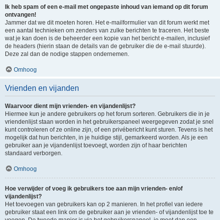
Ik heb spam of een e-mail met ongepaste inhoud van iemand op dit forum
ontvangen!
Jammer dat we dit moeten horen. Het e-mailformulier van dit forum werkt met
een aantal technieken om zenders van zulke berichten te traceren. Het beste
wat je kan doen is de beheerder een kopie van het bericht e-mailen, inclusief
de headers (hierin staan de details van de gebruiker die de e-mail stuurde).
Deze zal dan de nodige stappen ondernemen.
Omhoog
Vrienden en vijanden
Waarvoor dient mijn vrienden- en vijandenlijst?
Hiermee kun je andere gebruikers op het forum sorteren. Gebruikers die in je
vriendenlijst staan worden in het gebruikerspaneel weergegeven zodat je snel
kunt controleren of ze online zijn, of een privébericht kunt sturen. Tevens is het
mogelijk dat hun berichten, in je huidige stijl, gemarkeerd worden. Als je een
gebruiker aan je vijandenlijst toevoegt, worden zijn of haar berichten
standaard verborgen.
Omhoog
Hoe verwijder of voeg ik gebruikers toe aan mijn vrienden- en/of
vijandenlijst?
Het toevoegen van gebruikers kan op 2 manieren. In het profiel van iedere
gebruiker staat een link om de gebruiker aan je vrienden- of vijandenlijst toe te