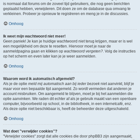
is normaal dat forums om de zoveel tijd gebruikers, die nog geen berichten
geplaatst hebben, verwijderen. Dit doen ze om de database qua omvang te
verkleinen. Probeer je opnieuw te registreren en meng je in de discussies.
Omhoog
Ik weet mijn wachtwoord niet meer!
Geen paniek! Je kan je huidige wachtwoord niet terug krijgen, maar er is wel
een mogelijkheid om deze te resetten. Hiervoor moet je naar de
aanmeldpagina gaan en klikken op
wachtwoord vergeten?
. Volg de instructies
op het scherm en even later kan je je weer aanmelden.
Omhoog
Waarom word ik automatisch afgemeld?
Als je de optie
meld mij automatisch aan bij ieder bezoek
niet aanvinkt, blijf je
maar voor een bepaalde tijd aangemeld. Zo wordt vermeden dat anderen je
account misbruiken. Om aangemeld te blijven, moet je bij het aanmelden die
optie aanvinken. We raden dit echter af als je gebruik maakt van een openbare
computer, bijvoorbeeld op school, in de bibliotheek, in een internetcafé, enz.
Als deze optie niet beschikbaar is, heeft de beheerder deze uitgeschakeld.
Omhoog
Wat doet "verwijder cookies"?
"Verwijder cookies" zorgt dat alle cookies die door phpBB3 zijn aangemaakt,