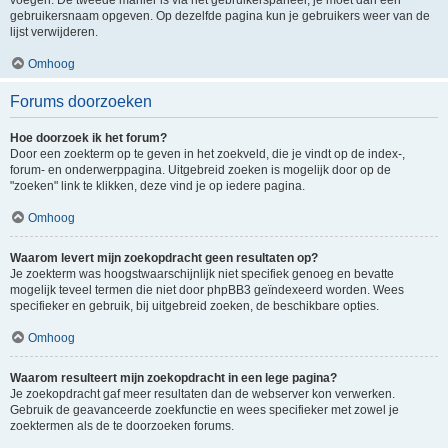
voegen. De tweede manier is via het gebruikerspaneel, je moet dan een
gebruikersnaam opgeven. Op dezelfde pagina kun je gebruikers weer van de
lijst verwijderen.
Omhoog
Forums doorzoeken
Hoe doorzoek ik het forum?
Door een zoekterm op te geven in het zoekveld, die je vindt op de index-,
forum- en onderwerppagina. Uitgebreid zoeken is mogelijk door op de
"zoeken" link te klikken, deze vind je op iedere pagina.
Omhoog
Waarom levert mijn zoekopdracht geen resultaten op?
Je zoekterm was hoogstwaarschijnlijk niet specifiek genoeg en bevatte
mogelijk teveel termen die niet door phpBB3 geïndexeerd worden. Wees
specifieker en gebruik, bij uitgebreid zoeken, de beschikbare opties.
Omhoog
Waarom resulteert mijn zoekopdracht in een lege pagina?
Je zoekopdracht gaf meer resultaten dan de webserver kon verwerken.
Gebruik de geavanceerde zoekfunctie en wees specifieker met zowel je
zoektermen als de te doorzoeken forums.