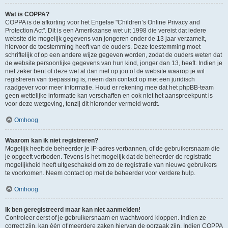
Wat is COPPA?
COPPA is de afkorting voor het Engelse "Children’s Online Privacy and
Protection Act". Dit is een Amerikaanse wet uit 1998 die vereist dat iedere
website die mogelijk gegevens van jongeren onder de 13 jaar verzamelt,
hiervoor de toestemming heeft van de ouders. Deze toestemming moet
schriftelijk of op een andere wijze gegeven worden, zodat de ouders weten dat
de website persoonlijke gegevens van hun kind, jonger dan 13, heeft. Indien je
niet zeker bent of deze wet al dan niet op jou of de website waarop je wil
registreren van toepassing is, neem dan contact op met een juridisch
raadgever voor meer informatie. Houd er rekening mee dat het phpBB-team
geen wettelijke informatie kan verschaffen en ook niet het aanspreekpunt is
voor deze wetgeving, tenzij dit hieronder vermeld wordt.
Omhoog
Waarom kan ik niet registreren?
Mogelijk heeft de beheerder je IP-adres verbannen, of de gebruikersnaam die
je opgeeft verboden. Tevens is het mogelijk dat de beheerder de registratie
mogelijkheid heeft uitgeschakeld om zo de registratie van nieuwe gebruikers
te voorkomen. Neem contact op met de beheerder voor verdere hulp.
Omhoog
Ik ben geregistreerd maar kan niet aanmelden!
Controleer eerst of je gebruikersnaam en wachtwoord kloppen. Indien ze
correct zijn, kan één of meerdere zaken hiervan de oorzaak zijn. Indien COPPA