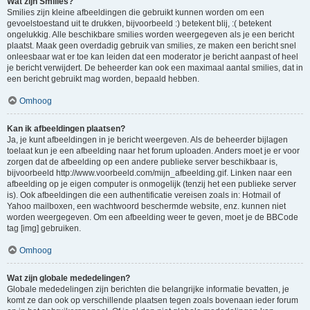
Wat zijn Smilies?
Smilies zijn kleine afbeeldingen die gebruikt kunnen worden om een
gevoelstoestand uit te drukken, bijvoorbeeld :) betekent blij, :( betekent
ongelukkig. Alle beschikbare smilies worden weergegeven als je een bericht
plaatst. Maak geen overdadig gebruik van smilies, ze maken een bericht snel
onleesbaar wat er toe kan leiden dat een moderator je bericht aanpast of heel
je bericht verwijdert. De beheerder kan ook een maximaal aantal smilies, dat in
een bericht gebruikt mag worden, bepaald hebben.
Omhoog
Kan ik afbeeldingen plaatsen?
Ja, je kunt afbeeldingen in je bericht weergeven. Als de beheerder bijlagen
toelaat kun je een afbeelding naar het forum uploaden. Anders moet je er voor
zorgen dat de afbeelding op een andere publieke server beschikbaar is,
bijvoorbeeld http://www.voorbeeld.com/mijn_afbeelding.gif. Linken naar een
afbeelding op je eigen computer is onmogelijk (tenzij het een publieke server
is). Ook afbeeldingen die een authentificatie vereisen zoals in: Hotmail of
Yahoo mailboxen, een wachtwoord beschermde website, enz. kunnen niet
worden weergegeven. Om een afbeelding weer te geven, moet je de BBCode
tag [img] gebruiken.
Omhoog
Wat zijn globale mededelingen?
Globale mededelingen zijn berichten die belangrijke informatie bevatten, je
komt ze dan ook op verschillende plaatsen tegen zoals bovenaan ieder forum