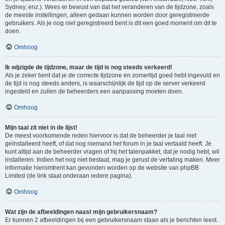
Sydney, enz.). Wees er bewust van dat het veranderen van de tijdzone, zoals
de meeste instellingen, alleen gedaan kunnen worden door geregistreerde
gebruikers. Als je nog niet geregistreerd bent is dit een goed moment om dit te
doen.
Omhoog
Ik wijzigde de tijdzone, maar de tijd is nog steeds verkeerd!
Als je zeker bent dat je de correcte tijdzone en zomertijd goed hebt ingevuld en
de tijd is nog steeds anders, is waarschijnlijk de tijd op de server verkeerd
ingesteld en zullen de beheerders een aanpassing moeten doen.
Omhoog
Mijn taal zit niet in de lijst!
De meest voorkomende reden hiervoor is dat de beheerder je taal niet
geïnstalleerd heeft, of dat nog niemand het forum in je taal vertaald heeft. Je
kunt altijd aan de beheerder vragen of hij het talenpakket, dat je nodig hebt, wil
installeren. Indien het nog niet bestaat, mag je gerust de vertaling maken. Meer
informatie hieromtrent kan gevonden worden op de website van phpBB
Limited (de link staat onderaan iedere pagina).
Omhoog
Wat zijn de afbeeldingen naast mijn gebruikersnaam?
Er kunnen 2 afbeeldingen bij een gebruikersnaam staan als je berichten leest.