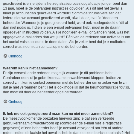
geactiveerd is en je tijdens het registratieproces opgaf dat je jonger bent dan
13 jaar, moet je de ontvangen instructies opvolgen. Als dit niet het geval is,
moet je account dan geactiveerd worden? Sommige forums vereisen dat
iedere nieuwe account geactiveerd wordt, ofwel door jezelf of door een
beheerder. Wanneer je je geregistreerd hebt, werd ook medegedeeld of dit al
dan niet nodig is. Indien je een e-mail ontvangen hebt, moet je de daarin
opgegeven instructies volgen. Als je nooit een e-mail ontvangen hebt, was het
opgegeven e-mailadres dan wel juist? Één van de redenen van activatie is om
het aantal valse accounts te doen dalen. Als je zeker bent dat je e-mailadres
correct was, neem dan contact op met de beheerder.
Omhoog
Waarom kan ik niet aanmelden?
Er zijn verschillende redenen mogelijk waarom je dit probleem hebt.
Controleer eerst of je gebruikersnaam en wachtwoord kloppen. Indien ze
correct zijn, kun je contact opnemen met de beheerder om er zeker van te zijn
dat je niet verbannen bent. Het is ook mogelijk dat de forumconfiguratie fout is,
dan moet dit door de beheerder opgelost worden.
Omhoog
Ik heb me ooit geregistreerd maar kan nu niet meer aanmelden!?
De meest voorkomende oorzaken hiervoor zijn: je gaf een verkeerde
gebruikersnaam of wachtwoord op (controleer de e-mail met je registratie
gegevens) of een beheerder heeft je account verwijderd om één of andere
reden. Indien dit laatste het geval is, heb je dan ooit een bericht geplaatst? Het