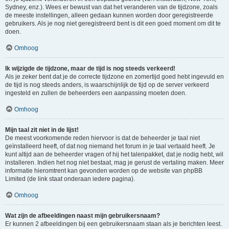
Sydney, enz.). Wees er bewust van dat het veranderen van de tijdzone, zoals
de meeste instellingen, alleen gedaan kunnen worden door geregistreerde
gebruikers. Als je nog niet geregistreerd bent is dit een goed moment om dit te
doen.
Omhoog
Ik wijzigde de tijdzone, maar de tijd is nog steeds verkeerd!
Als je zeker bent dat je de correcte tijdzone en zomertijd goed hebt ingevuld en
de tijd is nog steeds anders, is waarschijnlijk de tijd op de server verkeerd
ingesteld en zullen de beheerders een aanpassing moeten doen.
Omhoog
Mijn taal zit niet in de lijst!
De meest voorkomende reden hiervoor is dat de beheerder je taal niet
geïnstalleerd heeft, of dat nog niemand het forum in je taal vertaald heeft. Je
kunt altijd aan de beheerder vragen of hij het talenpakket, dat je nodig hebt, wil
installeren. Indien het nog niet bestaat, mag je gerust de vertaling maken. Meer
informatie hieromtrent kan gevonden worden op de website van phpBB
Limited (de link staat onderaan iedere pagina).
Omhoog
Wat zijn de afbeeldingen naast mijn gebruikersnaam?
Er kunnen 2 afbeeldingen bij een gebruikersnaam staan als je berichten leest.