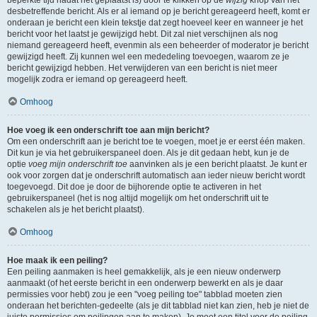
beperkte tijd nadat het geplaatst is) door te klikken op de
wijzig
knop van het
desbetreffende bericht. Als er al iemand op je bericht gereageerd heeft, komt er
onderaan je bericht een klein tekstje dat zegt hoeveel keer en wanneer je het
bericht voor het laatst je gewijzigd hebt. Dit zal niet verschijnen als nog
niemand gereageerd heeft, evenmin als een beheerder of moderator je bericht
gewijzigd heeft. Zij kunnen wel een mededeling toevoegen, waarom ze je
bericht gewijzigd hebben. Het verwijderen van een bericht is niet meer
mogelijk zodra er iemand op gereageerd heeft.
Omhoog
Hoe voeg ik een onderschrift toe aan mijn bericht?
Om een onderschrift aan je bericht toe te voegen, moet je er eerst één maken.
Dit kun je via het gebruikerspaneel doen. Als je dit gedaan hebt, kun je de
optie
voeg mijn onderschrift toe
aanvinken als je een bericht plaatst. Je kunt er
ook voor zorgen dat je onderschrift automatisch aan ieder nieuw bericht wordt
toegevoegd. Dit doe je door de bijhorende optie te activeren in het
gebruikerspaneel (het is nog altijd mogelijk om het onderschrift uit te
schakelen als je het bericht plaatst).
Omhoog
Hoe maak ik een peiling?
Een peiling aanmaken is heel gemakkelijk, als je een nieuw onderwerp
aanmaakt (of het eerste bericht in een onderwerp bewerkt en als je daar
permissies voor hebt) zou je een "voeg peiling toe" tabblad moeten zien
onderaan het berichten-gedeelte (als je dit tabblad niet kan zien, heb je niet de