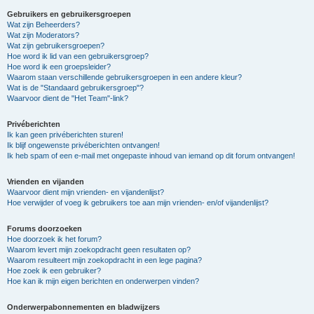
Gebruikers en gebruikersgroepen
Wat zijn Beheerders?
Wat zijn Moderators?
Wat zijn gebruikersgroepen?
Hoe word ik lid van een gebruikersgroep?
Hoe word ik een groepsleider?
Waarom staan verschillende gebruikersgroepen in een andere kleur?
Wat is de "Standaard gebruikersgroep"?
Waarvoor dient de "Het Team"-link?
Privéberichten
Ik kan geen privéberichten sturen!
Ik blijf ongewenste privéberichten ontvangen!
Ik heb spam of een e-mail met ongepaste inhoud van iemand op dit forum ontvangen!
Vrienden en vijanden
Waarvoor dient mijn vrienden- en vijandenlijst?
Hoe verwijder of voeg ik gebruikers toe aan mijn vrienden- en/of vijandenlijst?
Forums doorzoeken
Hoe doorzoek ik het forum?
Waarom levert mijn zoekopdracht geen resultaten op?
Waarom resulteert mijn zoekopdracht in een lege pagina?
Hoe zoek ik een gebruiker?
Hoe kan ik mijn eigen berichten en onderwerpen vinden?
Onderwerpabonnementen en bladwijzers