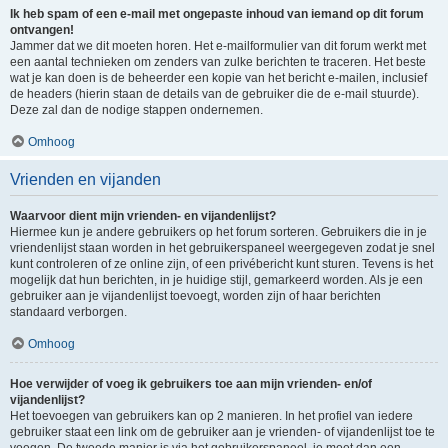
Ik heb spam of een e-mail met ongepaste inhoud van iemand op dit forum
ontvangen!
Jammer dat we dit moeten horen. Het e-mailformulier van dit forum werkt met
een aantal technieken om zenders van zulke berichten te traceren. Het beste
wat je kan doen is de beheerder een kopie van het bericht e-mailen, inclusief
de headers (hierin staan de details van de gebruiker die de e-mail stuurde).
Deze zal dan de nodige stappen ondernemen.
Omhoog
Vrienden en vijanden
Waarvoor dient mijn vrienden- en vijandenlijst?
Hiermee kun je andere gebruikers op het forum sorteren. Gebruikers die in je
vriendenlijst staan worden in het gebruikerspaneel weergegeven zodat je snel
kunt controleren of ze online zijn, of een privébericht kunt sturen. Tevens is het
mogelijk dat hun berichten, in je huidige stijl, gemarkeerd worden. Als je een
gebruiker aan je vijandenlijst toevoegt, worden zijn of haar berichten
standaard verborgen.
Omhoog
Hoe verwijder of voeg ik gebruikers toe aan mijn vrienden- en/of
vijandenlijst?
Het toevoegen van gebruikers kan op 2 manieren. In het profiel van iedere
gebruiker staat een link om de gebruiker aan je vrienden- of vijandenlijst toe te