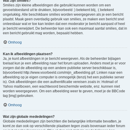
Wat zijn Smilies?
Smilies zijn kleine afbeeldingen die gebruikt kunnen worden om een
gevoelstoestand uit te drukken, bijvoorbeeld :) betekent blij, :( betekent
ongelukkig. Alle beschikbare smilies worden weergegeven als je een bericht
plaatst. Maak geen overdadig gebruik van smilies, ze maken een bericht snel
onleesbaar wat er toe kan leiden dat een moderator je bericht aanpast of heel
je bericht verwijdert. De beheerder kan ook een maximaal aantal smilies, dat in
een bericht gebruikt mag worden, bepaald hebben.
Omhoog
Kan ik afbeeldingen plaatsen?
Ja, je kunt afbeeldingen in je bericht weergeven. Als de beheerder bijlagen
toelaat kun je een afbeelding naar het forum uploaden. Anders moet je er voor
zorgen dat de afbeelding op een andere publieke server beschikbaar is,
bijvoorbeeld http://www.voorbeeld.com/mijn_afbeelding.gif. Linken naar een
afbeelding op je eigen computer is onmogelijk (tenzij het een publieke server
is). Ook afbeeldingen die een authentificatie vereisen zoals in: Hotmail of
Yahoo mailboxen, een wachtwoord beschermde website, enz. kunnen niet
worden weergegeven. Om een afbeelding weer te geven, moet je de BBCode
tag [img] gebruiken.
Omhoog
Wat zijn globale mededelingen?
Globale mededelingen zijn berichten die belangrijke informatie bevatten, je
komt ze dan ook op verschillende plaatsen tegen zoals bovenaan ieder forum