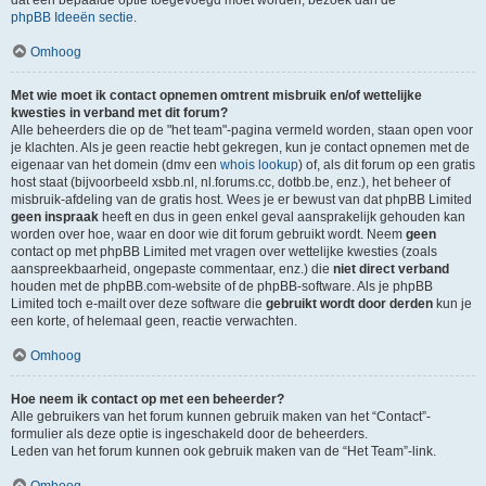
dat een bepaalde optie toegevoegd moet worden, bezoek dan de
phpBB Ideeën sectie
.
Omhoog
Met wie moet ik contact opnemen omtrent misbruik en/of wettelijke
kwesties in verband met dit forum?
Alle beheerders die op de "het team"-pagina vermeld worden, staan open voor
je klachten. Als je geen reactie hebt gekregen, kun je contact opnemen met de
eigenaar van het domein (dmv een
whois lookup
) of, als dit forum op een gratis
host staat (bijvoorbeeld xsbb.nl, nl.forums.cc, dotbb.be, enz.), het beheer of
misbruik-afdeling van de gratis host. Wees je er bewust van dat phpBB Limited
geen inspraak
heeft en dus in geen enkel geval aansprakelijk gehouden kan
worden over hoe, waar en door wie dit forum gebruikt wordt. Neem
geen
contact op met phpBB Limited met vragen over wettelijke kwesties (zoals
aanspreekbaarheid, ongepaste commentaar, enz.) die
niet direct verband
houden met de phpBB.com-website of de phpBB-software. Als je phpBB
Limited toch e-mailt over deze software die
gebruikt wordt door derden
kun je
een korte, of helemaal geen, reactie verwachten.
Omhoog
Hoe neem ik contact op met een beheerder?
Alle gebruikers van het forum kunnen gebruik maken van het “Contact”-
formulier als deze optie is ingeschakeld door de beheerders.
Leden van het forum kunnen ook gebruik maken van de “Het Team”-link.