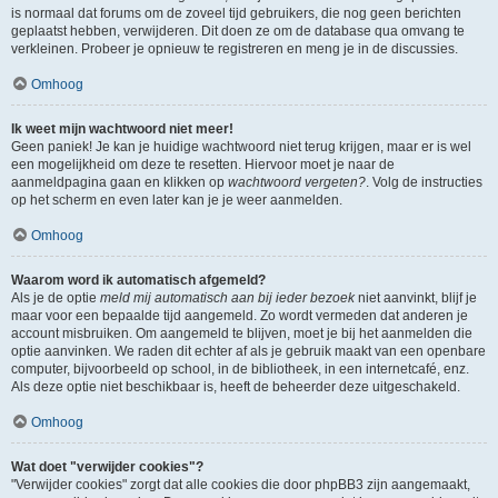
is normaal dat forums om de zoveel tijd gebruikers, die nog geen berichten
geplaatst hebben, verwijderen. Dit doen ze om de database qua omvang te
verkleinen. Probeer je opnieuw te registreren en meng je in de discussies.
Omhoog
Ik weet mijn wachtwoord niet meer!
Geen paniek! Je kan je huidige wachtwoord niet terug krijgen, maar er is wel
een mogelijkheid om deze te resetten. Hiervoor moet je naar de
aanmeldpagina gaan en klikken op
wachtwoord vergeten?
. Volg de instructies
op het scherm en even later kan je je weer aanmelden.
Omhoog
Waarom word ik automatisch afgemeld?
Als je de optie
meld mij automatisch aan bij ieder bezoek
niet aanvinkt, blijf je
maar voor een bepaalde tijd aangemeld. Zo wordt vermeden dat anderen je
account misbruiken. Om aangemeld te blijven, moet je bij het aanmelden die
optie aanvinken. We raden dit echter af als je gebruik maakt van een openbare
computer, bijvoorbeeld op school, in de bibliotheek, in een internetcafé, enz.
Als deze optie niet beschikbaar is, heeft de beheerder deze uitgeschakeld.
Omhoog
Wat doet "verwijder cookies"?
"Verwijder cookies" zorgt dat alle cookies die door phpBB3 zijn aangemaakt,