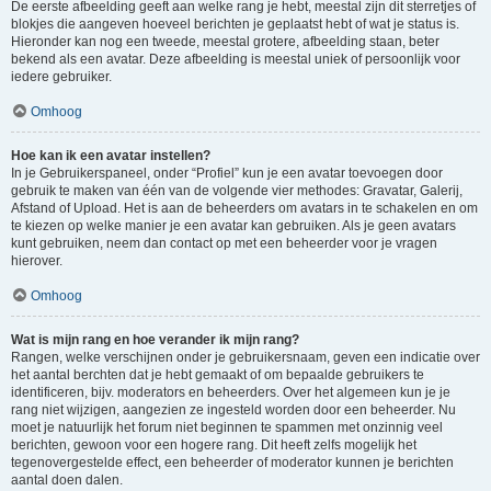
De eerste afbeelding geeft aan welke rang je hebt, meestal zijn dit sterretjes of
blokjes die aangeven hoeveel berichten je geplaatst hebt of wat je status is.
Hieronder kan nog een tweede, meestal grotere, afbeelding staan, beter
bekend als een avatar. Deze afbeelding is meestal uniek of persoonlijk voor
iedere gebruiker.
Omhoog
Hoe kan ik een avatar instellen?
In je Gebruikerspaneel, onder “Profiel” kun je een avatar toevoegen door
gebruik te maken van één van de volgende vier methodes: Gravatar, Galerij,
Afstand of Upload. Het is aan de beheerders om avatars in te schakelen en om
te kiezen op welke manier je een avatar kan gebruiken. Als je geen avatars
kunt gebruiken, neem dan contact op met een beheerder voor je vragen
hierover.
Omhoog
Wat is mijn rang en hoe verander ik mijn rang?
Rangen, welke verschijnen onder je gebruikersnaam, geven een indicatie over
het aantal berchten dat je hebt gemaakt of om bepaalde gebruikers te
identificeren, bijv. moderators en beheerders. Over het algemeen kun je je
rang niet wijzigen, aangezien ze ingesteld worden door een beheerder. Nu
moet je natuurlijk het forum niet beginnen te spammen met onzinnig veel
berichten, gewoon voor een hogere rang. Dit heeft zelfs mogelijk het
tegenovergestelde effect, een beheerder of moderator kunnen je berichten
aantal doen dalen.