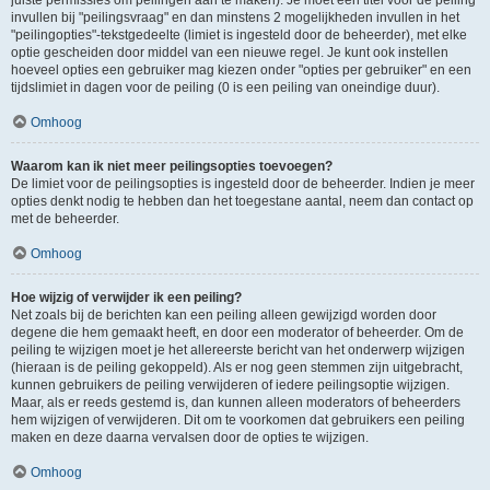
juiste permissies om peilingen aan te maken). Je moet een titel voor de peiling
invullen bij "peilingsvraag" en dan minstens 2 mogelijkheden invullen in het
"peilingopties"-tekstgedeelte (limiet is ingesteld door de beheerder), met elke
optie gescheiden door middel van een nieuwe regel. Je kunt ook instellen
hoeveel opties een gebruiker mag kiezen onder "opties per gebruiker" en een
tijdslimiet in dagen voor de peiling (0 is een peiling van oneindige duur).
Omhoog
Waarom kan ik niet meer peilingsopties toevoegen?
De limiet voor de peilingsopties is ingesteld door de beheerder. Indien je meer
opties denkt nodig te hebben dan het toegestane aantal, neem dan contact op
met de beheerder.
Omhoog
Hoe wijzig of verwijder ik een peiling?
Net zoals bij de berichten kan een peiling alleen gewijzigd worden door
degene die hem gemaakt heeft, en door een moderator of beheerder. Om de
peiling te wijzigen moet je het allereerste bericht van het onderwerp wijzigen
(hieraan is de peiling gekoppeld). Als er nog geen stemmen zijn uitgebracht,
kunnen gebruikers de peiling verwijderen of iedere peilingsoptie wijzigen.
Maar, als er reeds gestemd is, dan kunnen alleen moderators of beheerders
hem wijzigen of verwijderen. Dit om te voorkomen dat gebruikers een peiling
maken en deze daarna vervalsen door de opties te wijzigen.
Omhoog