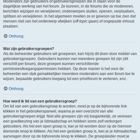
Moderators zijn gebruikers of gebruikersgroepen die in staan voor de
dagelijkse werking van het forum. Ze kunnen, in de forums die ze modereren,
berichten wijzigen en verwijderen; onderwerpen sluiten, openen, verplaatsen,
splitsen en verwijderen. In het algemeen moeten ze er gewoon op toe zien dat
mensen niet van het onderwerp afwijken (
off-topic
gaan) of ongepaste inhoud
plaatsen.
Omhoog
Wat zijn gebruikersgroepen?
Als de beheerder gebruikers wil groeperen, kan hij/zij dit doen door middel van
gebruikersgroepen. Gebruikers kunnen van meerdere groepen lid zijn (dit
verschilt per forum), deze groepen kunnen verschillende
permissies/toegangspermissies hebben. Op deze manier is het voor de
beheerder een stuk gemakkelijker meerdere moderators aan een forum toe te
wijzen, bepaalde gebruikers toegang tot een privéforum te verlenen, enz.
Omhoog
Hoe word ik lid van een gebruikersgroep?
Om lid van een gebruikersgroep te worden, moet je op de bijhorende link
klikken in het gebruikerspaneel, waarna je een overzicht van alle
gebruikersgroepen krijgt. Niet alle groepen zijn vrij toegankelijk, ze vereisen
een goedkeuring van je lidmaatschap en hebben soms zelf verborgen
gebruikers. Als het een open groep is, kan je lid worden door op de hiervoor
dienende knop te klikken. Als het een gesloten groep is, kan je je lidmaatschap
aanvragen door op de bijhorende knop te klikken. De groepsleider moet je