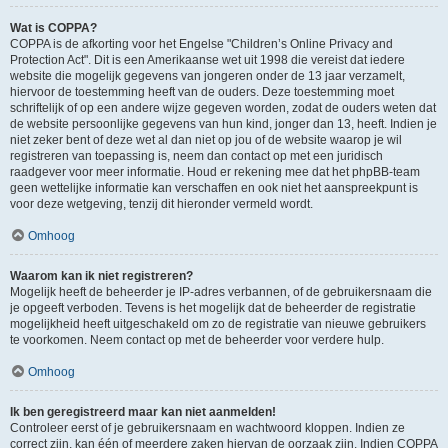
Wat is COPPA?
COPPA is de afkorting voor het Engelse "Children’s Online Privacy and
Protection Act". Dit is een Amerikaanse wet uit 1998 die vereist dat iedere
website die mogelijk gegevens van jongeren onder de 13 jaar verzamelt,
hiervoor de toestemming heeft van de ouders. Deze toestemming moet
schriftelijk of op een andere wijze gegeven worden, zodat de ouders weten dat
de website persoonlijke gegevens van hun kind, jonger dan 13, heeft. Indien je
niet zeker bent of deze wet al dan niet op jou of de website waarop je wil
registreren van toepassing is, neem dan contact op met een juridisch
raadgever voor meer informatie. Houd er rekening mee dat het phpBB-team
geen wettelijke informatie kan verschaffen en ook niet het aanspreekpunt is
voor deze wetgeving, tenzij dit hieronder vermeld wordt.
Omhoog
Waarom kan ik niet registreren?
Mogelijk heeft de beheerder je IP-adres verbannen, of de gebruikersnaam die
je opgeeft verboden. Tevens is het mogelijk dat de beheerder de registratie
mogelijkheid heeft uitgeschakeld om zo de registratie van nieuwe gebruikers
te voorkomen. Neem contact op met de beheerder voor verdere hulp.
Omhoog
Ik ben geregistreerd maar kan niet aanmelden!
Controleer eerst of je gebruikersnaam en wachtwoord kloppen. Indien ze
correct zijn, kan één of meerdere zaken hiervan de oorzaak zijn. Indien COPPA