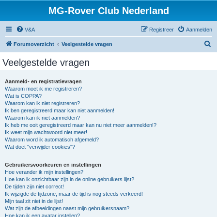
MG-Rover Club Nederland
V&A
Registreer
Aanmelden
Z
Forumoverzicht
Veelgestelde vragen
o
Veelgestelde vragen
e
k
Aanmeld- en registratievragen
Waarom moet ik me registreren?
Wat is COPPA?
Waarom kan ik niet registreren?
Ik ben geregistreerd maar kan niet aanmelden!
Waarom kan ik niet aanmelden?
Ik heb me ooit geregistreerd maar kan nu niet meer aanmelden!?
Ik weet mijn wachtwoord niet meer!
Waarom word ik automatisch afgemeld?
Wat doet "verwijder cookies"?
Gebruikersvoorkeuren en instellingen
Hoe verander ik mijn instellingen?
Hoe kan ik onzichtbaar zijn in de online gebruikers lijst?
De tijden zijn niet correct!
Ik wijzigde de tijdzone, maar de tijd is nog steeds verkeerd!
Mijn taal zit niet in de lijst!
Wat zijn de afbeeldingen naast mijn gebruikersnaam?
Hoe kan ik een avatar instellen?