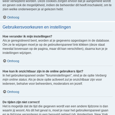
weer verwijderd worden. Deze cookies zorgen ervoor dat je aangemeld wordt
en geven ook de mogelijkheid, indien de beheerder dit heeft inschakeld, om te
zien welke onderwerpen je al gelezen hebt.
Omhoog
Gebruikersvoorkeuren en instellingen
Hoe verander ik mijn instellingen?
Als je geregistreerd bent, worden al je gegevens opgeslagen in de database.
Om ze te wijzigen moet je op de
gebruikerspaneel
link klikken (deze staat
meestal bovenaan op de pagina, maar dit kan verschillen), daarna kun je je
instellingen wijzigen.
Omhoog
Hoe kan ik onzichtbaar zijn in de online gebruikers lijst?
In het gebruikerspaneel onder "foruminstellingen", vind je de optie
Verberg
mijn online status
. Als je deze optie activeert zul je onzichtbaar zijn voor
iedereen, behalve voor beheerders, moderators en jezelf.
Omhoog
De tijden zijn niet correct!
Het is mogelijk dat de tijd die gegeven wordt van een andere tijdzone is dan
waarin jij woont. Als dit het geval is, moet je naar het gebruikerspaneel gaan
en je tijdzone veranderen in een bepaald gebied (vb: Amsterdam, New York,