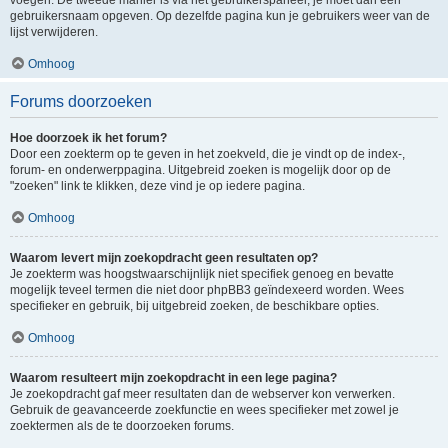
voegen. De tweede manier is via het gebruikerspaneel, je moet dan een
gebruikersnaam opgeven. Op dezelfde pagina kun je gebruikers weer van de
lijst verwijderen.
Omhoog
Forums doorzoeken
Hoe doorzoek ik het forum?
Door een zoekterm op te geven in het zoekveld, die je vindt op de index-,
forum- en onderwerppagina. Uitgebreid zoeken is mogelijk door op de
"zoeken" link te klikken, deze vind je op iedere pagina.
Omhoog
Waarom levert mijn zoekopdracht geen resultaten op?
Je zoekterm was hoogstwaarschijnlijk niet specifiek genoeg en bevatte
mogelijk teveel termen die niet door phpBB3 geïndexeerd worden. Wees
specifieker en gebruik, bij uitgebreid zoeken, de beschikbare opties.
Omhoog
Waarom resulteert mijn zoekopdracht in een lege pagina?
Je zoekopdracht gaf meer resultaten dan de webserver kon verwerken.
Gebruik de geavanceerde zoekfunctie en wees specifieker met zowel je
zoektermen als de te doorzoeken forums.