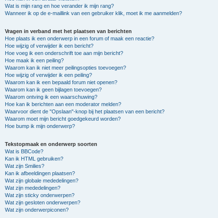
Wat is mijn rang en hoe verander ik mijn rang?
Wanneer ik op de e-maillink van een gebruiker klik, moet ik me aanmelden?
Vragen in verband met het plaatsen van berichten
Hoe plaats ik een onderwerp in een forum of maak een reactie?
Hoe wijzig of verwijder ik een bericht?
Hoe voeg ik een onderschrift toe aan mijn bericht?
Hoe maak ik een peiling?
Waarom kan ik niet meer peilingsopties toevoegen?
Hoe wijzig of verwijder ik een peiling?
Waarom kan ik een bepaald forum niet openen?
Waarom kan ik geen bijlagen toevoegen?
Waarom ontving ik een waarschuwing?
Hoe kan ik berichten aan een moderator melden?
Waarvoor dient de "Opslaan"-knop bij het plaatsen van een bericht?
Waarom moet mijn bericht goedgekeurd worden?
Hoe bump ik mijn onderwerp?
Tekstopmaak en onderwerp soorten
Wat is BBCode?
Kan ik HTML gebruiken?
Wat zijn Smilies?
Kan ik afbeeldingen plaatsen?
Wat zijn globale mededelingen?
Wat zijn mededelingen?
Wat zijn sticky onderwerpen?
Wat zijn gesloten onderwerpen?
Wat zijn onderwerpiconen?