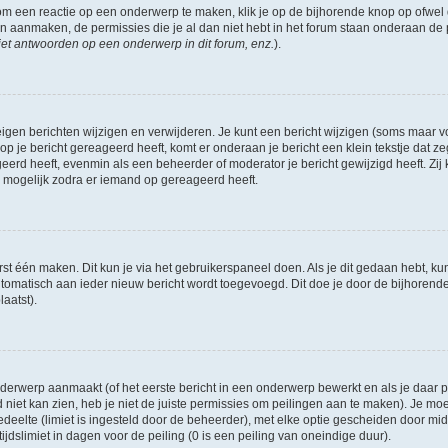
om een reactie op een onderwerp te maken, klik je op de bijhorende knop op ofwe
an aanmaken, de permissies die je al dan niet hebt in het forum staan onderaan de
et antwoorden op een onderwerp in dit forum, enz.
).
eigen berichten wijzigen en verwijderen. Je kunt een bericht wijzigen (soms maar voo
p je bericht gereageerd heeft, komt er onderaan je bericht een klein tekstje dat ze
ageerd heeft, evenmin als een beheerder of moderator je bericht gewijzigd heeft. 
r mogelijk zodra er iemand op gereageerd heeft.
rst één maken. Dit kun je via het gebruikerspaneel doen. Als je dit gedaan hebt, ku
automatisch aan ieder nieuw bericht wordt toegevoegd. Dit doe je door de bijhorende 
laatst).
erwerp aanmaakt (of het eerste bericht in een onderwerp bewerkt en als je daar pe
niet kan zien, heb je niet de juiste permissies om peilingen aan te maken). Je moet 
edeelte (limiet is ingesteld door de beheerder), met elke optie gescheiden door mi
jdslimiet in dagen voor de peiling (0 is een peiling van oneindige duur).