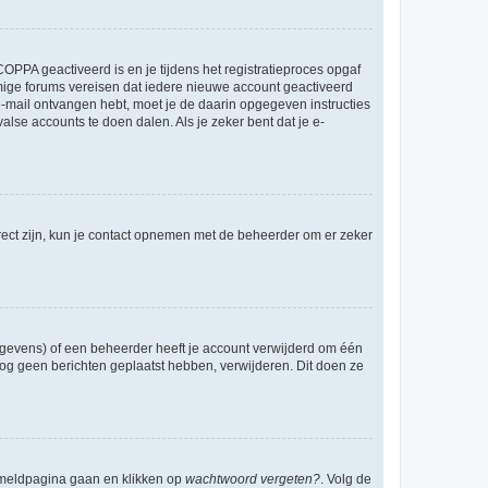
OPPA geactiveerd is en je tijdens het registratieproces opgaf
ommige forums vereisen dat iedere nieuwe account geactiveerd
 e-mail ontvangen hebt, moet je de daarin opgegeven instructies
lse accounts te doen dalen. Als je zeker bent dat je e-
rect zijn, kun je contact opnemen met de beheerder om er zeker
egevens) of een beheerder heeft je account verwijderd om één
e nog geen berichten geplaatst hebben, verwijderen. Dit doen ze
anmeldpagina gaan en klikken op
wachtwoord vergeten?
. Volg de