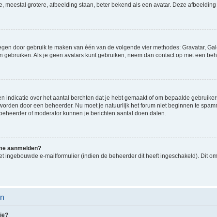
e, meestal grotere, afbeelding staan, beter bekend als een avatar. Deze afbeelding 
oegen door gebruik te maken van één van de volgende vier methodes: Gravatar, Gale
n gebruiken. Als je geen avatars kunt gebruiken, neem dan contact op met een beh
indicatie over het aantal berchten dat je hebt gemaakt of om bepaalde gebruikers 
d worden door een beheerder. Nu moet je natuurlijk het forum niet beginnen te sp
en beheerder of moderator kunnen je berichten aantal doen dalen.
k me aanmelden?
t ingebouwde e-mailformulier (indien de beheerder dit heeft ingeschakeld). Dit o
en
ie?