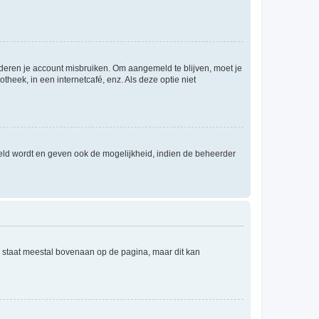
nderen je account misbruiken. Om aangemeld te blijven, moet je
theek, in een internetcafé, enz. Als deze optie niet
eld wordt en geven ook de mogelijkheid, indien de beheerder
e staat meestal bovenaan op de pagina, maar dit kan