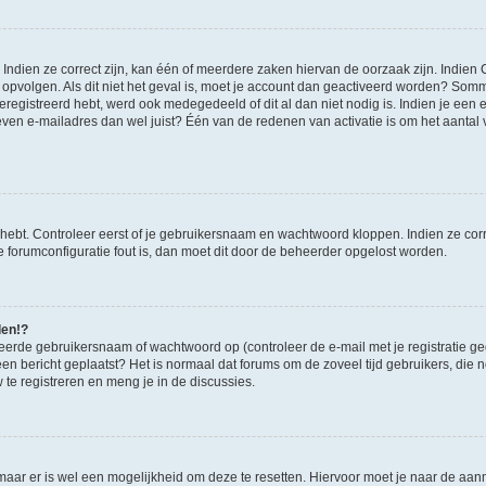
ndien ze correct zijn, kan één of meerdere zaken hiervan de oorzaak zijn. Indien C
es opvolgen. Als dit niet het geval is, moet je account dan geactiveerd worden? S
geregistreerd hebt, werd ook medegedeeld of dit al dan niet nodig is. Indien je een
ven e-mailadres dan wel juist? Één van de redenen van activatie is om het aantal va
 hebt. Controleer eerst of je gebruikersnaam en wachtwoord kloppen. Indien ze cor
 de forumconfiguratie fout is, dan moet dit door de beheerder opgelost worden.
den!?
eerde gebruikersnaam of wachtwoord op (controleer de e-mail met je registratie g
it een bericht geplaatst? Het is normaal dat forums om de zoveel tijd gebruikers, di
e registreren en meng je in de discussies.
 maar er is wel een mogelijkheid om deze te resetten. Hiervoor moet je naar de a