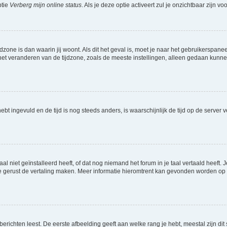
ptie
Verberg mijn online status
. Als je deze optie activeert zul je onzichtbaar zijn 
jdzone is dan waarin jij woont. Als dit het geval is, moet je naar het gebruikerspan
t veranderen van de tijdzone, zoals de meeste instellingen, alleen gedaan kunnen
 hebt ingevuld en de tijd is nog steeds anders, is waarschijnlijk de tijd op de serv
niet geïnstalleerd heeft, of dat nog niemand het forum in je taal vertaald heeft. Je
ag je gerust de vertaling maken. Meer informatie hieromtrent kan gevonden worden o
richten leest. De eerste afbeelding geeft aan welke rang je hebt, meestal zijn dit 