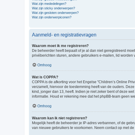
Wat zijn mededelingen?
Wat zijn sticky onderwerpen?
Wat zijn gesloten onderwerpen?
Wat zijn onderwerpiconen?
Aanmeld- en registratievragen
Waarom moet ik me registreren?
De beheerder heeft bepaalt of je al dan niet geregistreerd moet
privéberichten sturen, andere gebruikers e-mailen, lid worden
Omhoog
Wat is COPPA?
COPPA is de afkorting voor het Engelse "Children’s Online Priv
verzamelt, hiervoor de toestemming heeft van de ouders. Deze
kind, jonger dan 13, heeft. Indien je niet zeker bent of deze w
informatie. Houd er rekening mee dat het phpBB-team geen wette
Omhoog
Waarom kan ik niet registreren?
Mogelijk heeft de beheerder je IP-adres verbannen, of de gebru
van nieuwe gebruikers te voorkomen. Neem contact op met de 