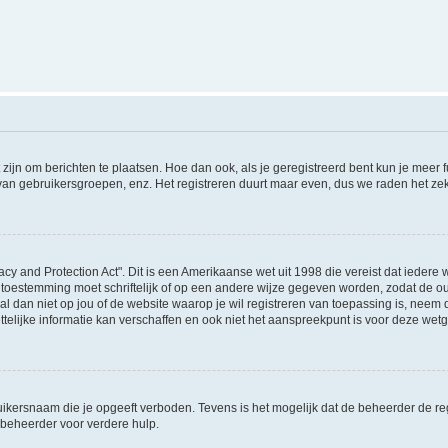
 zijn om berichten te plaatsen. Hoe dan ook, als je geregistreerd bent kun je meer
 van gebruikersgroepen, enz. Het registreren duurt maar even, dus we raden het ze
acy and Protection Act". Dit is een Amerikaanse wet uit 1998 die vereist dat ieder
 toestemming moet schriftelijk of op een andere wijze gegeven worden, zodat de 
et al dan niet op jou of de website waarop je wil registreren van toepassing is, nee
lijke informatie kan verschaffen en ook niet het aanspreekpunt is voor deze wetge
ikersnaam die je opgeeft verboden. Tevens is het mogelijk dat de beheerder de regi
beheerder voor verdere hulp.