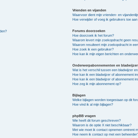
Vrienden en vijanden
Waarvoor dient mijn vrienden- en vijandenlij
Hoe verwijder of voeg ik gebruikers toe aan m
Forums doorzoeken
lden?
Hoe doorzoek ik het forum?
Waarom levert mijn zoekopdracht geen resu
Waarom resulteert mijn zoekopdracht in een
Hoe zoek ik een gebruiker?
Hoe kan ik mijn eigen berichten en onderw
Onderwerpabonnementen en bladwijzer
Wat is het verschil tussen een bladwijzer 
Hoe kan ik een bladwijzer of abonnement in
Hoe kan ik een bladwijzer of abonnement ins
Hoe zeg ik mijn abonnement op?
Bijlagen
Welke bijlagen worden toegestaan op dit fo
Hoe vind ik al mijn bijlagen?
phpBB vragen
Wie heeft dit forum geschreven?
Waarom is de optie X niet beschikbaar?
Met wie moet ik contact opnemen omtrent mis
Hoe neem ik contact op met een beheerder