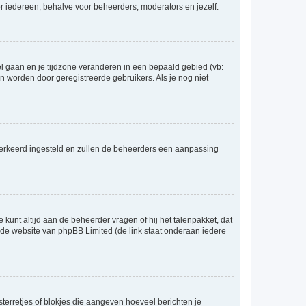
voor iedereen, behalve voor beheerders, moderators en jezelf.
eel gaan en je tijdzone veranderen in een bepaald gebied (vb:
 worden door geregistreerde gebruikers. Als je nog niet
er verkeerd ingesteld en zullen de beheerders een aanpassing
 kunt altijd aan de beheerder vragen of hij het talenpakket, dat
p de website van phpBB Limited (de link staat onderaan iedere
sterretjes of blokjes die aangeven hoeveel berichten je