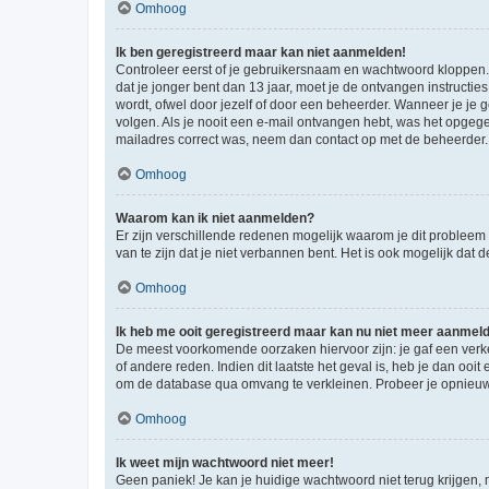
Omhoog
Ik ben geregistreerd maar kan niet aanmelden!
Controleer eerst of je gebruikersnaam en wachtwoord kloppen. I
dat je jonger bent dan 13 jaar, moet je de ontvangen instructi
wordt, ofwel door jezelf of door een beheerder. Wanneer je je 
volgen. Als je nooit een e-mail ontvangen hebt, was het opgege
mailadres correct was, neem dan contact op met de beheerder.
Omhoog
Waarom kan ik niet aanmelden?
Er zijn verschillende redenen mogelijk waarom je dit probleem
van te zijn dat je niet verbannen bent. Het is ook mogelijk dat
Omhoog
Ik heb me ooit geregistreerd maar kan nu niet meer aanmel
De meest voorkomende oorzaken hiervoor zijn: je gaf een verk
of andere reden. Indien dit laatste het geval is, heb je dan oo
om de database qua omvang te verkleinen. Probeer je opnieuw t
Omhoog
Ik weet mijn wachtwoord niet meer!
Geen paniek! Je kan je huidige wachtwoord niet terug krijgen,