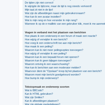
De tijden zijn niet correct!
Ik wijzigde de tijdzone, maar de tijd is nog steeds verkeerd!
Mijn taal zit niet in de lijst!
Wat zijn de afbeeldingen naast mijn gebruikersnaam?
Hoe kan ik een avatar instellen?
Wat is mijn rang en hoe verander ik mijn rang?
Wanneer ik op de e-maillink van een gebruiker klik, moet ik me aanme
Vragen in verband met het plaatsen van berichten
Hoe plaats ik een onderwerp in een forum of maak een reactie?
Hoe wijzig of verwijder ik een bericht?
Hoe voeg ik een onderschrift toe aan mijn bericht?
Hoe maak ik een peiling?
Waarom kan ik niet meer peilingsopties toevoegen?
Hoe wijzig of verwijder ik een peiling?
Waarom kan ik een bepaald forum niet openen?
Waarom kan ik geen bijlagen toevoegen?
Waarom ontving ik een waarschuwing?
Hoe kan ik berichten aan een moderator melden?
Waarvoor dient de "Opslaan"-knop bij het plaatsen van een bericht?
Waarom moet mijn bericht goedgekeurd worden?
Hoe bump ik mijn onderwerp?
Tekstopmaak en onderwerp soorten
Wat is BBCode?
Kan ik HTML gebruiken?
Wat zijn Smilies?
Kan ik afbeeldingen plaatsen?
Wat zijn globale mededelingen?