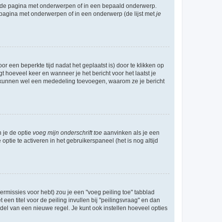
l de pagina met onderwerpen of in een bepaald onderwerp.
 pagina met onderwerpen of in een onderwerp (de lijst met
je
r een beperkte tijd nadat het geplaatst is) door te klikken op
gt hoeveel keer en wanneer je het bericht voor het laatst je
Zij kunnen wel een mededeling toevoegen, waarom ze je bericht
n je de optie
voeg mijn onderschrift toe
aanvinken als je een
optie te activeren in het gebruikerspaneel (het is nog altijd
rmissies voor hebt) zou je een "voeg peiling toe" tabblad
een titel voor de peiling invullen bij "peilingsvraag" en dan
ddel van een nieuwe regel. Je kunt ook instellen hoeveel opties