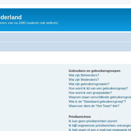
derland
vers van na 1990 (ouderen ook welkom)
Gebruikers en gebruikersgroepen
Wat zijn Beheerders?
Wat zijn Moderators?
Wat zijn gebruikersgroepen?
Hoe word ik lid van een gebruikersgroep?
Hoe word ik een groepsleider?
Waarom staan verschillende gebruikersgroe
Wat is de "Standaard gebruikersgroep"?
Waarvoor dient de "Het Team"-link?
Privéberichten
Ik kan geen privéberichten sturen!
Ik blijf ongewenste privéberichten ontvange
Ik heb spam of een e-mail met ongepaste i