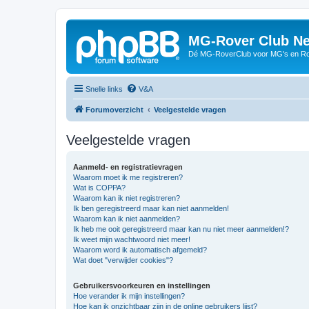
MG-Rover Club Ne
Dé MG-RoverClub voor MG's en Ro
Snelle links
V&A
Forumoverzicht
Veelgestelde vragen
Veelgestelde vragen
Aanmeld- en registratievragen
Waarom moet ik me registreren?
Wat is COPPA?
Waarom kan ik niet registreren?
Ik ben geregistreerd maar kan niet aanmelden!
Waarom kan ik niet aanmelden?
Ik heb me ooit geregistreerd maar kan nu niet meer aanmelden!?
Ik weet mijn wachtwoord niet meer!
Waarom word ik automatisch afgemeld?
Wat doet "verwijder cookies"?
Gebruikersvoorkeuren en instellingen
Hoe verander ik mijn instellingen?
Hoe kan ik onzichtbaar zijn in de online gebruikers lijst?