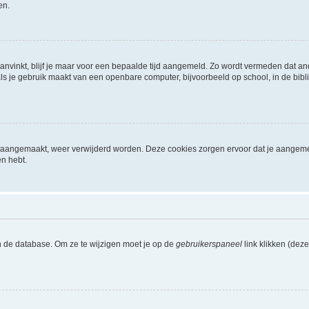
en.
aanvinkt, blijf je maar voor een bepaalde tijd aangemeld. Zo wordt vermeden dat a
ls je gebruik maakt van een openbare computer, bijvoorbeeld op school, in de biblio
ijn aangemaakt, weer verwijderd worden. Deze cookies zorgen ervoor dat je aangem
en hebt.
n de database. Om ze te wijzigen moet je op de
gebruikerspaneel
link klikken (dez