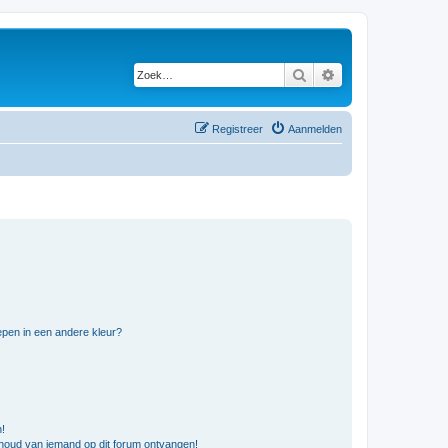
Zoek
Uitgebreid zoeken
Registreer
Aanmelden
pen in een andere kleur?
n!
nhoud van iemand op dit forum ontvangen!