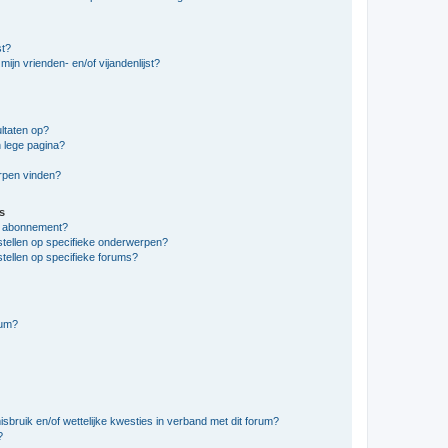
st?
ijn vrienden- en/of vijandenlijst?
ltaten op?
 lege pagina?
erpen vinden?
s
en abonnement?
stellen op specifieke onderwerpen?
tellen op specifieke forums?
rum?
bruik en/of wettelijke kwesties in verband met dit forum?
?