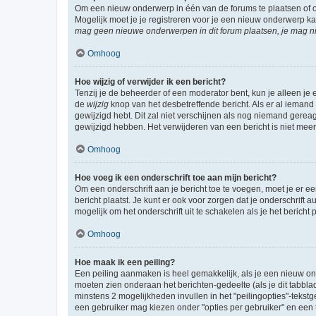
Om een nieuw onderwerp in één van de forums te plaatsen of 
Mogelijk moet je je registreren voor je een nieuw onderwerp k
mag geen nieuwe onderwerpen in dit forum plaatsen, je mag ni
Omhoog
Hoe wijzig of verwijder ik een bericht?
Tenzij je de beheerder of een moderator bent, kun je alleen je 
de
wijzig
knop van het desbetreffende bericht. Als er al iemand o
gewijzigd hebt. Dit zal niet verschijnen als nog niemand gere
gewijzigd hebben. Het verwijderen van een bericht is niet mee
Omhoog
Hoe voeg ik een onderschrift toe aan mijn bericht?
Om een onderschrift aan je bericht toe te voegen, moet je er ee
bericht plaatst. Je kunt er ook voor zorgen dat je onderschrift 
mogelijk om het onderschrift uit te schakelen als je het bericht p
Omhoog
Hoe maak ik een peiling?
Een peiling aanmaken is heel gemakkelijk, als je een nieuw ond
moeten zien onderaan het berichten-gedeelte (als je dit tabblad 
minstens 2 mogelijkheden invullen in het "peilingopties"-tekstg
een gebruiker mag kiezen onder "opties per gebruiker" en een ti