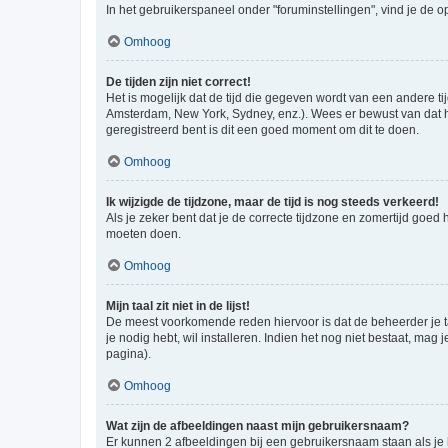
In het gebruikerspaneel onder "foruminstellingen", vind je de o
Omhoog
De tijden zijn niet correct!
Het is mogelijk dat de tijd die gegeven wordt van een andere ti
Amsterdam, New York, Sydney, enz.). Wees er bewust van dat he
geregistreerd bent is dit een goed moment om dit te doen.
Omhoog
Ik wijzigde de tijdzone, maar de tijd is nog steeds verkeerd!
Als je zeker bent dat je de correcte tijdzone en zomertijd goed
moeten doen.
Omhoog
Mijn taal zit niet in de lijst!
De meest voorkomende reden hiervoor is dat de beheerder je taal 
je nodig hebt, wil installeren. Indien het nog niet bestaat, m
pagina).
Omhoog
Wat zijn de afbeeldingen naast mijn gebruikersnaam?
Er kunnen 2 afbeeldingen bij een gebruikersnaam staan als je be