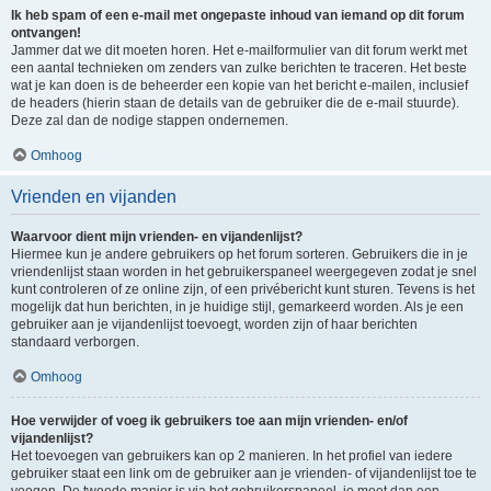
Ik heb spam of een e-mail met ongepaste inhoud van iemand op dit forum
ontvangen!
Jammer dat we dit moeten horen. Het e-mailformulier van dit forum werkt met
een aantal technieken om zenders van zulke berichten te traceren. Het beste
wat je kan doen is de beheerder een kopie van het bericht e-mailen, inclusief
de headers (hierin staan de details van de gebruiker die de e-mail stuurde).
Deze zal dan de nodige stappen ondernemen.
Omhoog
Vrienden en vijanden
Waarvoor dient mijn vrienden- en vijandenlijst?
Hiermee kun je andere gebruikers op het forum sorteren. Gebruikers die in je
vriendenlijst staan worden in het gebruikerspaneel weergegeven zodat je snel
kunt controleren of ze online zijn, of een privébericht kunt sturen. Tevens is het
mogelijk dat hun berichten, in je huidige stijl, gemarkeerd worden. Als je een
gebruiker aan je vijandenlijst toevoegt, worden zijn of haar berichten
standaard verborgen.
Omhoog
Hoe verwijder of voeg ik gebruikers toe aan mijn vrienden- en/of
vijandenlijst?
Het toevoegen van gebruikers kan op 2 manieren. In het profiel van iedere
gebruiker staat een link om de gebruiker aan je vrienden- of vijandenlijst toe te