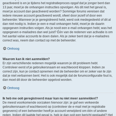
geactiveerd is en je tijdens het registratieproces opgaf dat je jonger bent dan
13 jaar, moet je de ontvangen instructies opvolgen. Als dit niet het geval is,
moet je account dan geactiveerd worden? Sommige forums vereisen dat
iedere nieuwe account geactiveerd wordt, ofwel door jezelf of door een
beheerder. Wanneer je je geregistreerd hebt, werd ook medegedeeld of dit al
dan niet nodig is. Indien je een e-mail ontvangen hebt, moet je de daarin
opgegeven instructies volgen. Als je nooit een e-mail ontvangen hebt, was het
opgegeven e-mailadres dan wel juist? Één van de redenen van activatie is om
het aantal valse accounts te doen dalen. Als je zeker bent dat je e-mailadres
correct was, neem dan contact op met de beheerder.
Omhoog
Waarom kan ik niet aanmelden?
Er zijn verschillende redenen mogelijk waarom je dit probleem hebt.
Controleer eerst of je gebruikersnaam en wachtwoord kloppen. Indien ze
correct zijn, kun je contact opnemen met de beheerder om er zeker van te zijn
dat je niet verbannen bent. Het is ook mogelijk dat de forumconfiguratie fout is,
dan moet dit door de beheerder opgelost worden.
Omhoog
Ik heb me ooit geregistreerd maar kan nu niet meer aanmelden!?
De meest voorkomende oorzaken hiervoor zijn: je gaf een verkeerde
gebruikersnaam of wachtwoord op (controleer de e-mail met je registratie
gegevens) of een beheerder heeft je account verwijderd om één of andere
reden. Indien dit laatste het geval is, heb je dan ooit een bericht geplaatst? Het