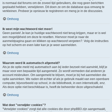
is normaal dat forums om de zoveel tijd gebruikers, die nog geen berichten
geplaatst hebben, verwijderen. Dit doen ze om de database qua omvang te
verkleinen. Probeer je opnieuw te registreren en meng je in de discussies.
Omhoog
Ik weet mijn wachtwoord niet meer!
Geen paniek! Je kan je huidige wachtwoord niet terug krijgen, maar er is wel
een mogelijkheid om deze te resetten. Hiervoor moet je naar de
aanmeldpagina gaan en klikken op
wachtwoord vergeten?
. Volg de instructies
op het scherm en even later kan je je weer aanmelden.
Omhoog
Waarom word ik automatisch afgemeld?
Als je de optie
meld mij automatisch aan bij ieder bezoek
niet aanvinkt, blijf je
maar voor een bepaalde tijd aangemeld. Zo wordt vermeden dat anderen je
account misbruiken. Om aangemeld te blijven, moet je bij het aanmelden die
optie aanvinken. We raden dit echter af als je gebruik maakt van een openbare
computer, bijvoorbeeld op school, in de bibliotheek, in een internetcafé, enz.
Als deze optie niet beschikbaar is, heeft de beheerder deze uitgeschakeld.
Omhoog
Wat doet "verwijder cookies"?
"Verwijder cookies" zorgt dat alle cookies die door phpBB3 zijn aangemaakt,