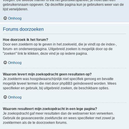
voegen. De tweede manier is via het gebruikerspaneel, je moet dan een
gebruikersnaam opgeven. Op dezelfde pagina kun je gebruikers weer van de
lijst verwijderen.
Omhoog
Forums doorzoeken
Hoe doorzoek ik het forum?
Door een zoekterm op te geven in het zoekveld, die je vindt op de index-,
forum- en onderwerppagina. Uitgebreid zoeken is mogelijk door op de
"zoeken" link te klikken, deze vind je op iedere pagina.
Omhoog
Waarom levert mijn zoekopdracht geen resultaten op?
Je zoekterm was hoogstwaarschijnlijk niet specifiek genoeg en bevatte
mogelijk teveel termen die niet door phpBB3 geïndexeerd worden. Wees
specifieker en gebruik, bij uitgebreid zoeken, de beschikbare opties.
Omhoog
Waarom resulteert mijn zoekopdracht in een lege pagina?
Je zoekopdracht gaf meer resultaten dan de webserver kon verwerken.
Gebruik de geavanceerde zoekfunctie en wees specifieker met zowel je
zoektermen als de te doorzoeken forums.