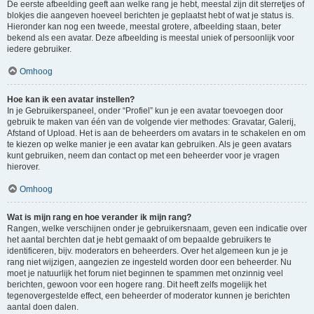
De eerste afbeelding geeft aan welke rang je hebt, meestal zijn dit sterretjes of
blokjes die aangeven hoeveel berichten je geplaatst hebt of wat je status is.
Hieronder kan nog een tweede, meestal grotere, afbeelding staan, beter
bekend als een avatar. Deze afbeelding is meestal uniek of persoonlijk voor
iedere gebruiker.
Omhoog
Hoe kan ik een avatar instellen?
In je Gebruikerspaneel, onder “Profiel” kun je een avatar toevoegen door
gebruik te maken van één van de volgende vier methodes: Gravatar, Galerij,
Afstand of Upload. Het is aan de beheerders om avatars in te schakelen en om
te kiezen op welke manier je een avatar kan gebruiken. Als je geen avatars
kunt gebruiken, neem dan contact op met een beheerder voor je vragen
hierover.
Omhoog
Wat is mijn rang en hoe verander ik mijn rang?
Rangen, welke verschijnen onder je gebruikersnaam, geven een indicatie over
het aantal berchten dat je hebt gemaakt of om bepaalde gebruikers te
identificeren, bijv. moderators en beheerders. Over het algemeen kun je je
rang niet wijzigen, aangezien ze ingesteld worden door een beheerder. Nu
moet je natuurlijk het forum niet beginnen te spammen met onzinnig veel
berichten, gewoon voor een hogere rang. Dit heeft zelfs mogelijk het
tegenovergestelde effect, een beheerder of moderator kunnen je berichten
aantal doen dalen.