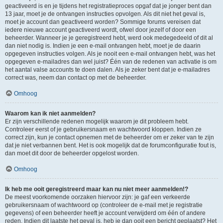
geactiveerd is en je tijdens het registratieproces opgaf dat je jonger bent dan
13 jaar, moet je de ontvangen instructies opvolgen. Als dit niet het geval is,
moet je account dan geactiveerd worden? Sommige forums vereisen dat
iedere nieuwe account geactiveerd wordt, ofwel door jezelf of door een
beheerder. Wanneer je je geregistreerd hebt, werd ook medegedeeld of dit al
dan niet nodig is. Indien je een e-mail ontvangen hebt, moet je de daarin
opgegeven instructies volgen. Als je nooit een e-mail ontvangen hebt, was het
opgegeven e-mailadres dan wel juist? Één van de redenen van activatie is om
het aantal valse accounts te doen dalen. Als je zeker bent dat je e-mailadres
correct was, neem dan contact op met de beheerder.
Omhoog
Waarom kan ik niet aanmelden?
Er zijn verschillende redenen mogelijk waarom je dit probleem hebt.
Controleer eerst of je gebruikersnaam en wachtwoord kloppen. Indien ze
correct zijn, kun je contact opnemen met de beheerder om er zeker van te zijn
dat je niet verbannen bent. Het is ook mogelijk dat de forumconfiguratie fout is,
dan moet dit door de beheerder opgelost worden.
Omhoog
Ik heb me ooit geregistreerd maar kan nu niet meer aanmelden!?
De meest voorkomende oorzaken hiervoor zijn: je gaf een verkeerde
gebruikersnaam of wachtwoord op (controleer de e-mail met je registratie
gegevens) of een beheerder heeft je account verwijderd om één of andere
reden. Indien dit laatste het geval is, heb je dan ooit een bericht geplaatst? Het