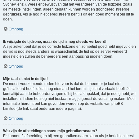
Sydney, enz.). Wees er bewust van dat het veranderen van de tijdzone, zoals
de meeste instellingen, alleen gedaan kunnen worden door geregistreerde
gebruikers. Als je nog niet geregistreerd bent is dit een goed moment om dit te
doen.
Omhoog
Ik wijzigde de tijdzone, maar de tijd is nog steeds verkeerd!
Als je zeker bent dat je de correcte tijdzone en zomertijd goed hebt ingevuld en
de tijd is nog steeds anders, is waarschijnlijk de tijd op de server verkeerd
ingesteld en zullen de beheerders een aanpassing moeten doen.
Omhoog
Mijn taal zit niet in de lijst!
De meest voorkomende reden hiervoor is dat de beheerder je taal niet
geïnstalleerd heeft, of dat nog niemand het forum in je taal vertaald heeft. Je
kunt altijd aan de beheerder vragen of hij het talenpakket, dat je nodig hebt, wil
installeren. Indien het nog niet bestaat, mag je gerust de vertaling maken. Meer
informatie hieromtrent kan gevonden worden op de website van phpBB
Limited (de link staat onderaan iedere pagina).
Omhoog
Wat zijn de afbeeldingen naast mijn gebruikersnaam?
Er kunnen 2 afbeeldingen bij een gebruikersnaam staan als je berichten leest.