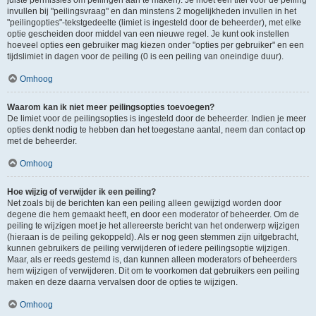
juiste permissies om peilingen aan te maken). Je moet een titel voor de peiling
invullen bij "peilingsvraag" en dan minstens 2 mogelijkheden invullen in het
"peilingopties"-tekstgedeelte (limiet is ingesteld door de beheerder), met elke
optie gescheiden door middel van een nieuwe regel. Je kunt ook instellen
hoeveel opties een gebruiker mag kiezen onder "opties per gebruiker" en een
tijdslimiet in dagen voor de peiling (0 is een peiling van oneindige duur).
Omhoog
Waarom kan ik niet meer peilingsopties toevoegen?
De limiet voor de peilingsopties is ingesteld door de beheerder. Indien je meer
opties denkt nodig te hebben dan het toegestane aantal, neem dan contact op
met de beheerder.
Omhoog
Hoe wijzig of verwijder ik een peiling?
Net zoals bij de berichten kan een peiling alleen gewijzigd worden door
degene die hem gemaakt heeft, en door een moderator of beheerder. Om de
peiling te wijzigen moet je het allereerste bericht van het onderwerp wijzigen
(hieraan is de peiling gekoppeld). Als er nog geen stemmen zijn uitgebracht,
kunnen gebruikers de peiling verwijderen of iedere peilingsoptie wijzigen.
Maar, als er reeds gestemd is, dan kunnen alleen moderators of beheerders
hem wijzigen of verwijderen. Dit om te voorkomen dat gebruikers een peiling
maken en deze daarna vervalsen door de opties te wijzigen.
Omhoog