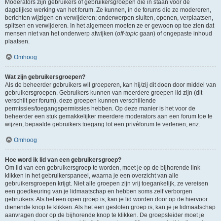
Moderators zijn gebruikers of gebruikersgroepen die in staan voor de
dagelijkse werking van het forum. Ze kunnen, in de forums die ze modereren,
berichten wijzigen en verwijderen; onderwerpen sluiten, openen, verplaatsen,
splitsen en verwijderen. In het algemeen moeten ze er gewoon op toe zien dat
mensen niet van het onderwerp afwijken (
off-topic
gaan) of ongepaste inhoud
plaatsen.
Omhoog
Wat zijn gebruikersgroepen?
Als de beheerder gebruikers wil groeperen, kan hij/zij dit doen door middel van
gebruikersgroepen. Gebruikers kunnen van meerdere groepen lid zijn (dit
verschilt per forum), deze groepen kunnen verschillende
permissies/toegangspermissies hebben. Op deze manier is het voor de
beheerder een stuk gemakkelijker meerdere moderators aan een forum toe te
wijzen, bepaalde gebruikers toegang tot een privéforum te verlenen, enz.
Omhoog
Hoe word ik lid van een gebruikersgroep?
Om lid van een gebruikersgroep te worden, moet je op de bijhorende link
klikken in het gebruikerspaneel, waarna je een overzicht van alle
gebruikersgroepen krijgt. Niet alle groepen zijn vrij toegankelijk, ze vereisen
een goedkeuring van je lidmaatschap en hebben soms zelf verborgen
gebruikers. Als het een open groep is, kan je lid worden door op de hiervoor
dienende knop te klikken. Als het een gesloten groep is, kan je je lidmaatschap
aanvragen door op de bijhorende knop te klikken. De groepsleider moet je