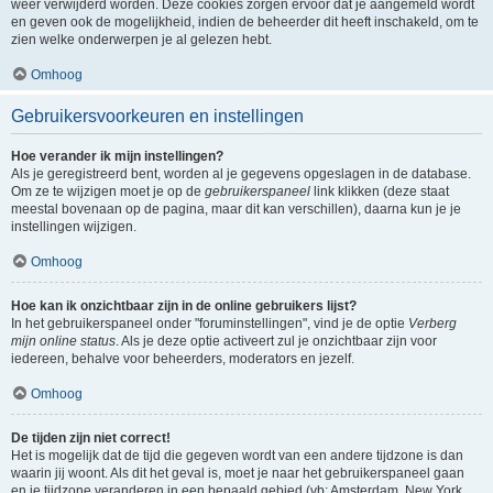
weer verwijderd worden. Deze cookies zorgen ervoor dat je aangemeld wordt
en geven ook de mogelijkheid, indien de beheerder dit heeft inschakeld, om te
zien welke onderwerpen je al gelezen hebt.
Omhoog
Gebruikersvoorkeuren en instellingen
Hoe verander ik mijn instellingen?
Als je geregistreerd bent, worden al je gegevens opgeslagen in de database.
Om ze te wijzigen moet je op de
gebruikerspaneel
link klikken (deze staat
meestal bovenaan op de pagina, maar dit kan verschillen), daarna kun je je
instellingen wijzigen.
Omhoog
Hoe kan ik onzichtbaar zijn in de online gebruikers lijst?
In het gebruikerspaneel onder "foruminstellingen", vind je de optie
Verberg
mijn online status
. Als je deze optie activeert zul je onzichtbaar zijn voor
iedereen, behalve voor beheerders, moderators en jezelf.
Omhoog
De tijden zijn niet correct!
Het is mogelijk dat de tijd die gegeven wordt van een andere tijdzone is dan
waarin jij woont. Als dit het geval is, moet je naar het gebruikerspaneel gaan
en je tijdzone veranderen in een bepaald gebied (vb: Amsterdam, New York,