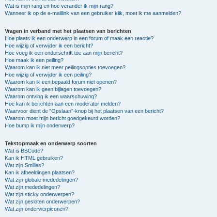
Wat is mijn rang en hoe verander ik mijn rang?
Wanneer ik op de e-maillink van een gebruiker klik, moet ik me aanmelden?
Vragen in verband met het plaatsen van berichten
Hoe plaats ik een onderwerp in een forum of maak een reactie?
Hoe wijzig of verwijder ik een bericht?
Hoe voeg ik een onderschrift toe aan mijn bericht?
Hoe maak ik een peiling?
Waarom kan ik niet meer peilingsopties toevoegen?
Hoe wijzig of verwijder ik een peiling?
Waarom kan ik een bepaald forum niet openen?
Waarom kan ik geen bijlagen toevoegen?
Waarom ontving ik een waarschuwing?
Hoe kan ik berichten aan een moderator melden?
Waarvoor dient de "Opslaan"-knop bij het plaatsen van een bericht?
Waarom moet mijn bericht goedgekeurd worden?
Hoe bump ik mijn onderwerp?
Tekstopmaak en onderwerp soorten
Wat is BBCode?
Kan ik HTML gebruiken?
Wat zijn Smilies?
Kan ik afbeeldingen plaatsen?
Wat zijn globale mededelingen?
Wat zijn mededelingen?
Wat zijn sticky onderwerpen?
Wat zijn gesloten onderwerpen?
Wat zijn onderwerpiconen?