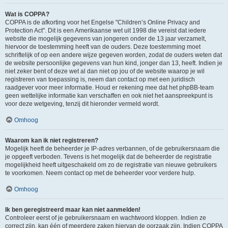
Wat is COPPA?
COPPA is de afkorting voor het Engelse "Children’s Online Privacy and
Protection Act". Dit is een Amerikaanse wet uit 1998 die vereist dat iedere
website die mogelijk gegevens van jongeren onder de 13 jaar verzamelt,
hiervoor de toestemming heeft van de ouders. Deze toestemming moet
schriftelijk of op een andere wijze gegeven worden, zodat de ouders weten dat
de website persoonlijke gegevens van hun kind, jonger dan 13, heeft. Indien je
niet zeker bent of deze wet al dan niet op jou of de website waarop je wil
registreren van toepassing is, neem dan contact op met een juridisch
raadgever voor meer informatie. Houd er rekening mee dat het phpBB-team
geen wettelijke informatie kan verschaffen en ook niet het aanspreekpunt is
voor deze wetgeving, tenzij dit hieronder vermeld wordt.
Omhoog
Waarom kan ik niet registreren?
Mogelijk heeft de beheerder je IP-adres verbannen, of de gebruikersnaam die
je opgeeft verboden. Tevens is het mogelijk dat de beheerder de registratie
mogelijkheid heeft uitgeschakeld om zo de registratie van nieuwe gebruikers
te voorkomen. Neem contact op met de beheerder voor verdere hulp.
Omhoog
Ik ben geregistreerd maar kan niet aanmelden!
Controleer eerst of je gebruikersnaam en wachtwoord kloppen. Indien ze
correct zijn, kan één of meerdere zaken hiervan de oorzaak zijn. Indien COPPA