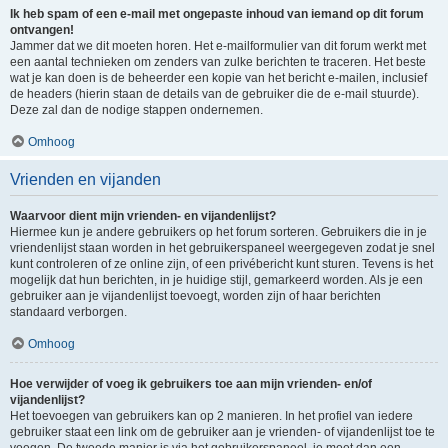
Ik heb spam of een e-mail met ongepaste inhoud van iemand op dit forum
ontvangen!
Jammer dat we dit moeten horen. Het e-mailformulier van dit forum werkt met
een aantal technieken om zenders van zulke berichten te traceren. Het beste
wat je kan doen is de beheerder een kopie van het bericht e-mailen, inclusief
de headers (hierin staan de details van de gebruiker die de e-mail stuurde).
Deze zal dan de nodige stappen ondernemen.
Omhoog
Vrienden en vijanden
Waarvoor dient mijn vrienden- en vijandenlijst?
Hiermee kun je andere gebruikers op het forum sorteren. Gebruikers die in je
vriendenlijst staan worden in het gebruikerspaneel weergegeven zodat je snel
kunt controleren of ze online zijn, of een privébericht kunt sturen. Tevens is het
mogelijk dat hun berichten, in je huidige stijl, gemarkeerd worden. Als je een
gebruiker aan je vijandenlijst toevoegt, worden zijn of haar berichten
standaard verborgen.
Omhoog
Hoe verwijder of voeg ik gebruikers toe aan mijn vrienden- en/of
vijandenlijst?
Het toevoegen van gebruikers kan op 2 manieren. In het profiel van iedere
gebruiker staat een link om de gebruiker aan je vrienden- of vijandenlijst toe te