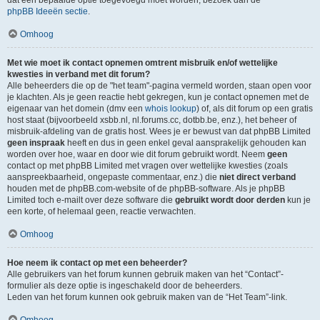
dat een bepaalde optie toegevoegd moet worden, bezoek dan de
phpBB Ideeën sectie
.
Omhoog
Met wie moet ik contact opnemen omtrent misbruik en/of wettelijke
kwesties in verband met dit forum?
Alle beheerders die op de "het team"-pagina vermeld worden, staan open voor
je klachten. Als je geen reactie hebt gekregen, kun je contact opnemen met de
eigenaar van het domein (dmv een
whois lookup
) of, als dit forum op een gratis
host staat (bijvoorbeeld xsbb.nl, nl.forums.cc, dotbb.be, enz.), het beheer of
misbruik-afdeling van de gratis host. Wees je er bewust van dat phpBB Limited
geen inspraak
heeft en dus in geen enkel geval aansprakelijk gehouden kan
worden over hoe, waar en door wie dit forum gebruikt wordt. Neem
geen
contact op met phpBB Limited met vragen over wettelijke kwesties (zoals
aanspreekbaarheid, ongepaste commentaar, enz.) die
niet direct verband
houden met de phpBB.com-website of de phpBB-software. Als je phpBB
Limited toch e-mailt over deze software die
gebruikt wordt door derden
kun je
een korte, of helemaal geen, reactie verwachten.
Omhoog
Hoe neem ik contact op met een beheerder?
Alle gebruikers van het forum kunnen gebruik maken van het “Contact”-
formulier als deze optie is ingeschakeld door de beheerders.
Leden van het forum kunnen ook gebruik maken van de “Het Team”-link.