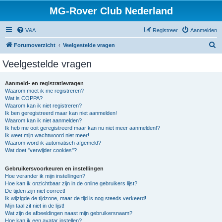
MG-Rover Club Nederland
V&A
Registreer
Aanmelden
Z
Forumoverzicht
Veelgestelde vragen
o
Veelgestelde vragen
e
k
Aanmeld- en registratievragen
Waarom moet ik me registreren?
Wat is COPPA?
Waarom kan ik niet registreren?
Ik ben geregistreerd maar kan niet aanmelden!
Waarom kan ik niet aanmelden?
Ik heb me ooit geregistreerd maar kan nu niet meer aanmelden!?
Ik weet mijn wachtwoord niet meer!
Waarom word ik automatisch afgemeld?
Wat doet "verwijder cookies"?
Gebruikersvoorkeuren en instellingen
Hoe verander ik mijn instellingen?
Hoe kan ik onzichtbaar zijn in de online gebruikers lijst?
De tijden zijn niet correct!
Ik wijzigde de tijdzone, maar de tijd is nog steeds verkeerd!
Mijn taal zit niet in de lijst!
Wat zijn de afbeeldingen naast mijn gebruikersnaam?
Hoe kan ik een avatar instellen?