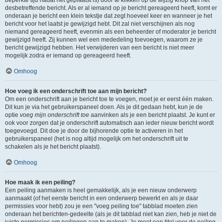
beperkte tijd nadat het geplaatst is) door te klikken op de
wijzig
knop van het
desbetreffende bericht. Als er al iemand op je bericht gereageerd heeft, komt er
onderaan je bericht een klein tekstje dat zegt hoeveel keer en wanneer je het
bericht voor het laatst je gewijzigd hebt. Dit zal niet verschijnen als nog
niemand gereageerd heeft, evenmin als een beheerder of moderator je bericht
gewijzigd heeft. Zij kunnen wel een mededeling toevoegen, waarom ze je
bericht gewijzigd hebben. Het verwijderen van een bericht is niet meer
mogelijk zodra er iemand op gereageerd heeft.
Omhoog
Hoe voeg ik een onderschrift toe aan mijn bericht?
Om een onderschrift aan je bericht toe te voegen, moet je er eerst één maken.
Dit kun je via het gebruikerspaneel doen. Als je dit gedaan hebt, kun je de
optie
voeg mijn onderschrift toe
aanvinken als je een bericht plaatst. Je kunt er
ook voor zorgen dat je onderschrift automatisch aan ieder nieuw bericht wordt
toegevoegd. Dit doe je door de bijhorende optie te activeren in het
gebruikerspaneel (het is nog altijd mogelijk om het onderschrift uit te
schakelen als je het bericht plaatst).
Omhoog
Hoe maak ik een peiling?
Een peiling aanmaken is heel gemakkelijk, als je een nieuw onderwerp
aanmaakt (of het eerste bericht in een onderwerp bewerkt en als je daar
permissies voor hebt) zou je een "voeg peiling toe" tabblad moeten zien
onderaan het berichten-gedeelte (als je dit tabblad niet kan zien, heb je niet de