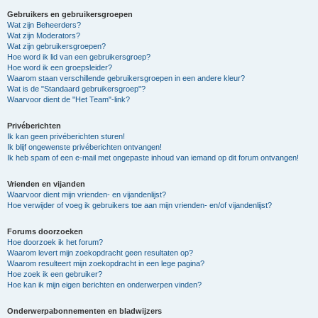
Gebruikers en gebruikersgroepen
Wat zijn Beheerders?
Wat zijn Moderators?
Wat zijn gebruikersgroepen?
Hoe word ik lid van een gebruikersgroep?
Hoe word ik een groepsleider?
Waarom staan verschillende gebruikersgroepen in een andere kleur?
Wat is de "Standaard gebruikersgroep"?
Waarvoor dient de "Het Team"-link?
Privéberichten
Ik kan geen privéberichten sturen!
Ik blijf ongewenste privéberichten ontvangen!
Ik heb spam of een e-mail met ongepaste inhoud van iemand op dit forum ontvangen!
Vrienden en vijanden
Waarvoor dient mijn vrienden- en vijandenlijst?
Hoe verwijder of voeg ik gebruikers toe aan mijn vrienden- en/of vijandenlijst?
Forums doorzoeken
Hoe doorzoek ik het forum?
Waarom levert mijn zoekopdracht geen resultaten op?
Waarom resulteert mijn zoekopdracht in een lege pagina?
Hoe zoek ik een gebruiker?
Hoe kan ik mijn eigen berichten en onderwerpen vinden?
Onderwerpabonnementen en bladwijzers