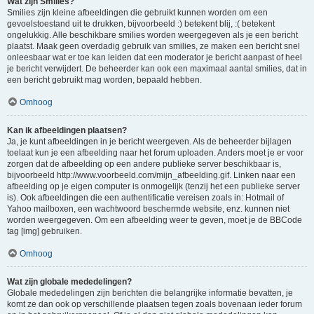
Wat zijn Smilies?
Smilies zijn kleine afbeeldingen die gebruikt kunnen worden om een
gevoelstoestand uit te drukken, bijvoorbeeld :) betekent blij, :( betekent
ongelukkig. Alle beschikbare smilies worden weergegeven als je een bericht
plaatst. Maak geen overdadig gebruik van smilies, ze maken een bericht snel
onleesbaar wat er toe kan leiden dat een moderator je bericht aanpast of heel
je bericht verwijdert. De beheerder kan ook een maximaal aantal smilies, dat in
een bericht gebruikt mag worden, bepaald hebben.
Omhoog
Kan ik afbeeldingen plaatsen?
Ja, je kunt afbeeldingen in je bericht weergeven. Als de beheerder bijlagen
toelaat kun je een afbeelding naar het forum uploaden. Anders moet je er voor
zorgen dat de afbeelding op een andere publieke server beschikbaar is,
bijvoorbeeld http://www.voorbeeld.com/mijn_afbeelding.gif. Linken naar een
afbeelding op je eigen computer is onmogelijk (tenzij het een publieke server
is). Ook afbeeldingen die een authentificatie vereisen zoals in: Hotmail of
Yahoo mailboxen, een wachtwoord beschermde website, enz. kunnen niet
worden weergegeven. Om een afbeelding weer te geven, moet je de BBCode
tag [img] gebruiken.
Omhoog
Wat zijn globale mededelingen?
Globale mededelingen zijn berichten die belangrijke informatie bevatten, je
komt ze dan ook op verschillende plaatsen tegen zoals bovenaan ieder forum