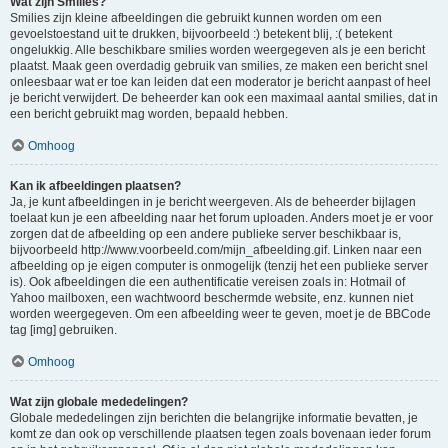
Wat zijn Smilies?
Smilies zijn kleine afbeeldingen die gebruikt kunnen worden om een
gevoelstoestand uit te drukken, bijvoorbeeld :) betekent blij, :( betekent
ongelukkig. Alle beschikbare smilies worden weergegeven als je een bericht
plaatst. Maak geen overdadig gebruik van smilies, ze maken een bericht snel
onleesbaar wat er toe kan leiden dat een moderator je bericht aanpast of heel
je bericht verwijdert. De beheerder kan ook een maximaal aantal smilies, dat in
een bericht gebruikt mag worden, bepaald hebben.
Omhoog
Kan ik afbeeldingen plaatsen?
Ja, je kunt afbeeldingen in je bericht weergeven. Als de beheerder bijlagen
toelaat kun je een afbeelding naar het forum uploaden. Anders moet je er voor
zorgen dat de afbeelding op een andere publieke server beschikbaar is,
bijvoorbeeld http://www.voorbeeld.com/mijn_afbeelding.gif. Linken naar een
afbeelding op je eigen computer is onmogelijk (tenzij het een publieke server
is). Ook afbeeldingen die een authentificatie vereisen zoals in: Hotmail of
Yahoo mailboxen, een wachtwoord beschermde website, enz. kunnen niet
worden weergegeven. Om een afbeelding weer te geven, moet je de BBCode
tag [img] gebruiken.
Omhoog
Wat zijn globale mededelingen?
Globale mededelingen zijn berichten die belangrijke informatie bevatten, je
komt ze dan ook op verschillende plaatsen tegen zoals bovenaan ieder forum