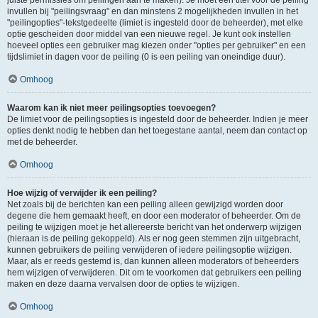
juiste permissies om peilingen aan te maken). Je moet een titel voor de peiling
invullen bij "peilingsvraag" en dan minstens 2 mogelijkheden invullen in het
"peilingopties"-tekstgedeelte (limiet is ingesteld door de beheerder), met elke
optie gescheiden door middel van een nieuwe regel. Je kunt ook instellen
hoeveel opties een gebruiker mag kiezen onder "opties per gebruiker" en een
tijdslimiet in dagen voor de peiling (0 is een peiling van oneindige duur).
Omhoog
Waarom kan ik niet meer peilingsopties toevoegen?
De limiet voor de peilingsopties is ingesteld door de beheerder. Indien je meer
opties denkt nodig te hebben dan het toegestane aantal, neem dan contact op
met de beheerder.
Omhoog
Hoe wijzig of verwijder ik een peiling?
Net zoals bij de berichten kan een peiling alleen gewijzigd worden door
degene die hem gemaakt heeft, en door een moderator of beheerder. Om de
peiling te wijzigen moet je het allereerste bericht van het onderwerp wijzigen
(hieraan is de peiling gekoppeld). Als er nog geen stemmen zijn uitgebracht,
kunnen gebruikers de peiling verwijderen of iedere peilingsoptie wijzigen.
Maar, als er reeds gestemd is, dan kunnen alleen moderators of beheerders
hem wijzigen of verwijderen. Dit om te voorkomen dat gebruikers een peiling
maken en deze daarna vervalsen door de opties te wijzigen.
Omhoog