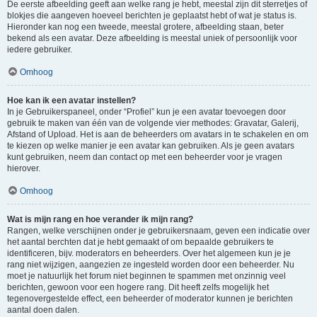
De eerste afbeelding geeft aan welke rang je hebt, meestal zijn dit sterretjes of
blokjes die aangeven hoeveel berichten je geplaatst hebt of wat je status is.
Hieronder kan nog een tweede, meestal grotere, afbeelding staan, beter
bekend als een avatar. Deze afbeelding is meestal uniek of persoonlijk voor
iedere gebruiker.
Omhoog
Hoe kan ik een avatar instellen?
In je Gebruikerspaneel, onder “Profiel” kun je een avatar toevoegen door
gebruik te maken van één van de volgende vier methodes: Gravatar, Galerij,
Afstand of Upload. Het is aan de beheerders om avatars in te schakelen en om
te kiezen op welke manier je een avatar kan gebruiken. Als je geen avatars
kunt gebruiken, neem dan contact op met een beheerder voor je vragen
hierover.
Omhoog
Wat is mijn rang en hoe verander ik mijn rang?
Rangen, welke verschijnen onder je gebruikersnaam, geven een indicatie over
het aantal berchten dat je hebt gemaakt of om bepaalde gebruikers te
identificeren, bijv. moderators en beheerders. Over het algemeen kun je je
rang niet wijzigen, aangezien ze ingesteld worden door een beheerder. Nu
moet je natuurlijk het forum niet beginnen te spammen met onzinnig veel
berichten, gewoon voor een hogere rang. Dit heeft zelfs mogelijk het
tegenovergestelde effect, een beheerder of moderator kunnen je berichten
aantal doen dalen.