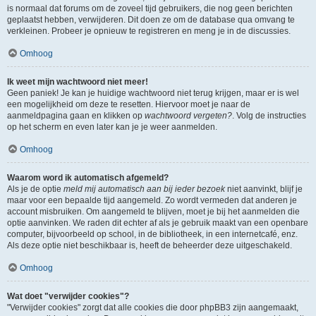
is normaal dat forums om de zoveel tijd gebruikers, die nog geen berichten
geplaatst hebben, verwijderen. Dit doen ze om de database qua omvang te
verkleinen. Probeer je opnieuw te registreren en meng je in de discussies.
Omhoog
Ik weet mijn wachtwoord niet meer!
Geen paniek! Je kan je huidige wachtwoord niet terug krijgen, maar er is wel
een mogelijkheid om deze te resetten. Hiervoor moet je naar de
aanmeldpagina gaan en klikken op
wachtwoord vergeten?
. Volg de instructies
op het scherm en even later kan je je weer aanmelden.
Omhoog
Waarom word ik automatisch afgemeld?
Als je de optie
meld mij automatisch aan bij ieder bezoek
niet aanvinkt, blijf je
maar voor een bepaalde tijd aangemeld. Zo wordt vermeden dat anderen je
account misbruiken. Om aangemeld te blijven, moet je bij het aanmelden die
optie aanvinken. We raden dit echter af als je gebruik maakt van een openbare
computer, bijvoorbeeld op school, in de bibliotheek, in een internetcafé, enz.
Als deze optie niet beschikbaar is, heeft de beheerder deze uitgeschakeld.
Omhoog
Wat doet "verwijder cookies"?
"Verwijder cookies" zorgt dat alle cookies die door phpBB3 zijn aangemaakt,