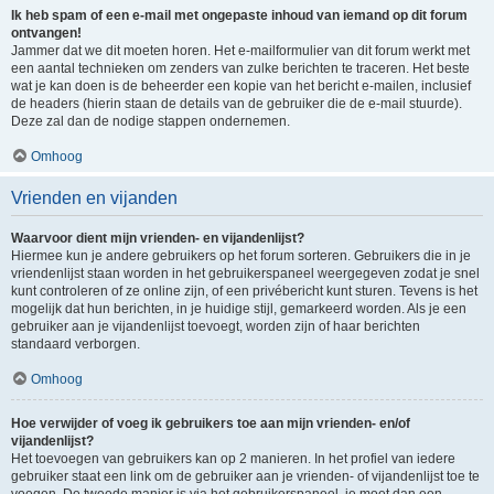
Ik heb spam of een e-mail met ongepaste inhoud van iemand op dit forum
ontvangen!
Jammer dat we dit moeten horen. Het e-mailformulier van dit forum werkt met
een aantal technieken om zenders van zulke berichten te traceren. Het beste
wat je kan doen is de beheerder een kopie van het bericht e-mailen, inclusief
de headers (hierin staan de details van de gebruiker die de e-mail stuurde).
Deze zal dan de nodige stappen ondernemen.
Omhoog
Vrienden en vijanden
Waarvoor dient mijn vrienden- en vijandenlijst?
Hiermee kun je andere gebruikers op het forum sorteren. Gebruikers die in je
vriendenlijst staan worden in het gebruikerspaneel weergegeven zodat je snel
kunt controleren of ze online zijn, of een privébericht kunt sturen. Tevens is het
mogelijk dat hun berichten, in je huidige stijl, gemarkeerd worden. Als je een
gebruiker aan je vijandenlijst toevoegt, worden zijn of haar berichten
standaard verborgen.
Omhoog
Hoe verwijder of voeg ik gebruikers toe aan mijn vrienden- en/of
vijandenlijst?
Het toevoegen van gebruikers kan op 2 manieren. In het profiel van iedere
gebruiker staat een link om de gebruiker aan je vrienden- of vijandenlijst toe te