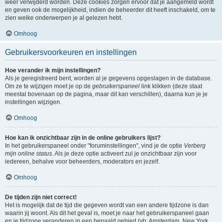
weer verwijderd worden. Deze cookies zorgen ervoor dat je aangemeld wordt
en geven ook de mogelijkheid, indien de beheerder dit heeft inschakeld, om te
zien welke onderwerpen je al gelezen hebt.
Omhoog
Gebruikersvoorkeuren en instellingen
Hoe verander ik mijn instellingen?
Als je geregistreerd bent, worden al je gegevens opgeslagen in de database.
Om ze te wijzigen moet je op de
gebruikerspaneel
link klikken (deze staat
meestal bovenaan op de pagina, maar dit kan verschillen), daarna kun je je
instellingen wijzigen.
Omhoog
Hoe kan ik onzichtbaar zijn in de online gebruikers lijst?
In het gebruikerspaneel onder "foruminstellingen", vind je de optie
Verberg
mijn online status
. Als je deze optie activeert zul je onzichtbaar zijn voor
iedereen, behalve voor beheerders, moderators en jezelf.
Omhoog
De tijden zijn niet correct!
Het is mogelijk dat de tijd die gegeven wordt van een andere tijdzone is dan
waarin jij woont. Als dit het geval is, moet je naar het gebruikerspaneel gaan
en je tijdzone veranderen in een bepaald gebied (vb: Amsterdam, New York,