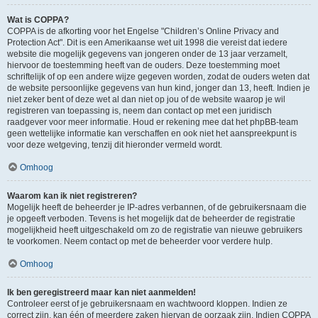
Wat is COPPA?
COPPA is de afkorting voor het Engelse "Children’s Online Privacy and
Protection Act". Dit is een Amerikaanse wet uit 1998 die vereist dat iedere
website die mogelijk gegevens van jongeren onder de 13 jaar verzamelt,
hiervoor de toestemming heeft van de ouders. Deze toestemming moet
schriftelijk of op een andere wijze gegeven worden, zodat de ouders weten dat
de website persoonlijke gegevens van hun kind, jonger dan 13, heeft. Indien je
niet zeker bent of deze wet al dan niet op jou of de website waarop je wil
registreren van toepassing is, neem dan contact op met een juridisch
raadgever voor meer informatie. Houd er rekening mee dat het phpBB-team
geen wettelijke informatie kan verschaffen en ook niet het aanspreekpunt is
voor deze wetgeving, tenzij dit hieronder vermeld wordt.
Omhoog
Waarom kan ik niet registreren?
Mogelijk heeft de beheerder je IP-adres verbannen, of de gebruikersnaam die
je opgeeft verboden. Tevens is het mogelijk dat de beheerder de registratie
mogelijkheid heeft uitgeschakeld om zo de registratie van nieuwe gebruikers
te voorkomen. Neem contact op met de beheerder voor verdere hulp.
Omhoog
Ik ben geregistreerd maar kan niet aanmelden!
Controleer eerst of je gebruikersnaam en wachtwoord kloppen. Indien ze
correct zijn, kan één of meerdere zaken hiervan de oorzaak zijn. Indien COPPA