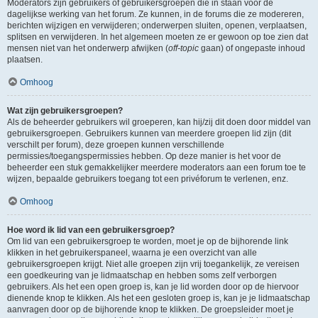
Moderators zijn gebruikers of gebruikersgroepen die in staan voor de
dagelijkse werking van het forum. Ze kunnen, in de forums die ze modereren,
berichten wijzigen en verwijderen; onderwerpen sluiten, openen, verplaatsen,
splitsen en verwijderen. In het algemeen moeten ze er gewoon op toe zien dat
mensen niet van het onderwerp afwijken (
off-topic
gaan) of ongepaste inhoud
plaatsen.
Omhoog
Wat zijn gebruikersgroepen?
Als de beheerder gebruikers wil groeperen, kan hij/zij dit doen door middel van
gebruikersgroepen. Gebruikers kunnen van meerdere groepen lid zijn (dit
verschilt per forum), deze groepen kunnen verschillende
permissies/toegangspermissies hebben. Op deze manier is het voor de
beheerder een stuk gemakkelijker meerdere moderators aan een forum toe te
wijzen, bepaalde gebruikers toegang tot een privéforum te verlenen, enz.
Omhoog
Hoe word ik lid van een gebruikersgroep?
Om lid van een gebruikersgroep te worden, moet je op de bijhorende link
klikken in het gebruikerspaneel, waarna je een overzicht van alle
gebruikersgroepen krijgt. Niet alle groepen zijn vrij toegankelijk, ze vereisen
een goedkeuring van je lidmaatschap en hebben soms zelf verborgen
gebruikers. Als het een open groep is, kan je lid worden door op de hiervoor
dienende knop te klikken. Als het een gesloten groep is, kan je je lidmaatschap
aanvragen door op de bijhorende knop te klikken. De groepsleider moet je