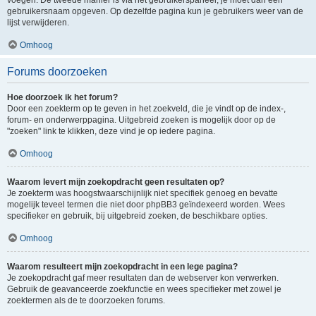
voegen. De tweede manier is via het gebruikerspaneel, je moet dan een
gebruikersnaam opgeven. Op dezelfde pagina kun je gebruikers weer van de
lijst verwijderen.
Omhoog
Forums doorzoeken
Hoe doorzoek ik het forum?
Door een zoekterm op te geven in het zoekveld, die je vindt op de index-,
forum- en onderwerppagina. Uitgebreid zoeken is mogelijk door op de
"zoeken" link te klikken, deze vind je op iedere pagina.
Omhoog
Waarom levert mijn zoekopdracht geen resultaten op?
Je zoekterm was hoogstwaarschijnlijk niet specifiek genoeg en bevatte
mogelijk teveel termen die niet door phpBB3 geïndexeerd worden. Wees
specifieker en gebruik, bij uitgebreid zoeken, de beschikbare opties.
Omhoog
Waarom resulteert mijn zoekopdracht in een lege pagina?
Je zoekopdracht gaf meer resultaten dan de webserver kon verwerken.
Gebruik de geavanceerde zoekfunctie en wees specifieker met zowel je
zoektermen als de te doorzoeken forums.