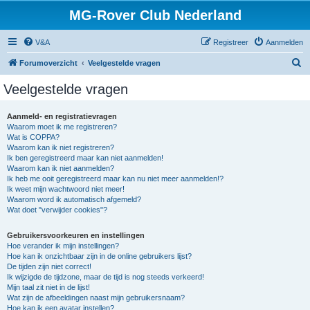
MG-Rover Club Nederland
V&A
Registreer
Aanmelden
Z
Forumoverzicht
Veelgestelde vragen
o
Veelgestelde vragen
e
k
Aanmeld- en registratievragen
Waarom moet ik me registreren?
Wat is COPPA?
Waarom kan ik niet registreren?
Ik ben geregistreerd maar kan niet aanmelden!
Waarom kan ik niet aanmelden?
Ik heb me ooit geregistreerd maar kan nu niet meer aanmelden!?
Ik weet mijn wachtwoord niet meer!
Waarom word ik automatisch afgemeld?
Wat doet "verwijder cookies"?
Gebruikersvoorkeuren en instellingen
Hoe verander ik mijn instellingen?
Hoe kan ik onzichtbaar zijn in de online gebruikers lijst?
De tijden zijn niet correct!
Ik wijzigde de tijdzone, maar de tijd is nog steeds verkeerd!
Mijn taal zit niet in de lijst!
Wat zijn de afbeeldingen naast mijn gebruikersnaam?
Hoe kan ik een avatar instellen?