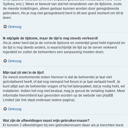
Sydney, enz.). Wees er bewust van dat het veranderen van de tijdzone, zoals
de meeste instellingen, alleen gedaan kunnen worden door geregistreerde
gebruikers. Als je nog niet geregistreerd bent is dit een goed moment om dit te
doen.
Omhoog
Ik wijzigde de tijdzone, maar de tijd is nog steeds verkeerd!
Als je zeker bent dat je de correcte tijdzone en zomertijd goed hebt ingevuld en
de tijd is nog steeds anders, is waarschijnlijk de tijd op de server verkeerd
ingesteld en zullen de beheerders een aanpassing moeten doen.
Omhoog
Mijn taal zit niet in de lijst!
De meest voorkomende reden hiervoor is dat de beheerder je taal niet
geïnstalleerd heeft, of dat nog niemand het forum in je taal vertaald heeft. Je
kunt altijd aan de beheerder vragen of hij het talenpakket, dat je nodig hebt, wil
installeren. Indien het nog niet bestaat, mag je gerust de vertaling maken. Meer
informatie hieromtrent kan gevonden worden op de website van phpBB
Limited (de link staat onderaan iedere pagina).
Omhoog
Wat zijn de afbeeldingen naast mijn gebruikersnaam?
Er kunnen 2 afbeeldingen bij een gebruikersnaam staan als je berichten leest.