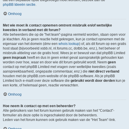
dat een bepaalde optie toegevoegd moet worden, bezoek dan de
phpBB Ideeën sectie
.
Omhoog
Met wie moet ik contact opnemen omtrent misbruik en/of wettelijke
kwesties in verband met dit forum?
Alle beheerders die op de "het team"-pagina vermeld worden, staan open voor
je klachten. Als je geen reactie hebt gekregen, kun je contact opnemen met de
eigenaar van het domein (dmv een
whois lookup
) of, als dit forum op een gratis
host staat (bijvoorbeeld xsbb.nl, nl.forums.cc, dotbb.be, enz.), het beheer of
misbruik-afdeling van de gratis host. Wees je er bewust van dat phpBB Limited
geen inspraak
heeft en dus in geen enkel geval aansprakelijk gehouden kan
worden over hoe, waar en door wie dit forum gebruikt wordt. Neem
geen
contact op met phpBB Limited met vragen over wettelijke kwesties (zoals
aanspreekbaarheid, ongepaste commentaar, enz.) die
niet direct verband
houden met de phpBB.com-website of de phpBB-software. Als je phpBB
Limited toch e-mailt over deze software die
gebruikt wordt door derden
kun je
een korte, of helemaal geen, reactie verwachten.
Omhoog
Hoe neem ik contact op met een beheerder?
Alle gebruikers van het forum kunnen gebruik maken van het “Contact”-
formulier als deze optie is ingeschakeld door de beheerders.
Leden van het forum kunnen ook gebruik maken van de “Het Team”-link.