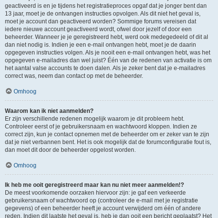
geactiveerd is en je tijdens het registratieproces opgaf dat je jonger bent dan
13 jaar, moet je de ontvangen instructies opvolgen. Als dit niet het geval is,
moet je account dan geactiveerd worden? Sommige forums vereisen dat
iedere nieuwe account geactiveerd wordt, ofwel door jezelf of door een
beheerder. Wanneer je je geregistreerd hebt, werd ook medegedeeld of dit al
dan niet nodig is. Indien je een e-mail ontvangen hebt, moet je de daarin
opgegeven instructies volgen. Als je nooit een e-mail ontvangen hebt, was het
opgegeven e-mailadres dan wel juist? Één van de redenen van activatie is om
het aantal valse accounts te doen dalen. Als je zeker bent dat je e-mailadres
correct was, neem dan contact op met de beheerder.
Omhoog
Waarom kan ik niet aanmelden?
Er zijn verschillende redenen mogelijk waarom je dit probleem hebt.
Controleer eerst of je gebruikersnaam en wachtwoord kloppen. Indien ze
correct zijn, kun je contact opnemen met de beheerder om er zeker van te zijn
dat je niet verbannen bent. Het is ook mogelijk dat de forumconfiguratie fout is,
dan moet dit door de beheerder opgelost worden.
Omhoog
Ik heb me ooit geregistreerd maar kan nu niet meer aanmelden!?
De meest voorkomende oorzaken hiervoor zijn: je gaf een verkeerde
gebruikersnaam of wachtwoord op (controleer de e-mail met je registratie
gegevens) of een beheerder heeft je account verwijderd om één of andere
reden. Indien dit laatste het geval is, heb je dan ooit een bericht geplaatst? Het