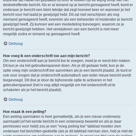
beperkte tijd nadat het geplaatst is) door te klikken op de
wijzig
knop van het
desbetreffende bericht. Als er al iemand op je bericht gereageerd heeft, komt er
onderaan je bericht een klein tekstje dat zegt hoeveel keer en wanneer je het
bericht voor het laatst je gewijzigd hebt. Dit zal niet verschijnen als nog
niemand gereageerd heeft, evenmin als een beheerder of moderator je bericht
gewijzigd heeft. Zij kunnen wel een mededeling toevoegen, waarom ze je
bericht gewijzigd hebben. Het verwijderen van een bericht is niet meer
mogelijk zodra er iemand op gereageerd heeft.
Omhoog
Hoe voeg ik een onderschrift toe aan mijn bericht?
Om een onderschrift aan je bericht toe te voegen, moet je er eerst één maken.
Dit kun je via het gebruikerspaneel doen. Als je dit gedaan hebt, kun je de
optie
voeg mijn onderschrift toe
aanvinken als je een bericht plaatst. Je kunt er
ook voor zorgen dat je onderschrift automatisch aan ieder nieuw bericht wordt
toegevoegd. Dit doe je door de bijhorende optie te activeren in het
gebruikerspaneel (het is nog altijd mogelijk om het onderschrift uit te
schakelen als je het bericht plaatst).
Omhoog
Hoe maak ik een peiling?
Een peiling aanmaken is heel gemakkelijk, als je een nieuw onderwerp
aanmaakt (of het eerste bericht in een onderwerp bewerkt en als je daar
permissies voor hebt) zou je een "voeg peiling toe" tabblad moeten zien
onderaan het berichten-gedeelte (als je dit tabblad niet kan zien, heb je niet de