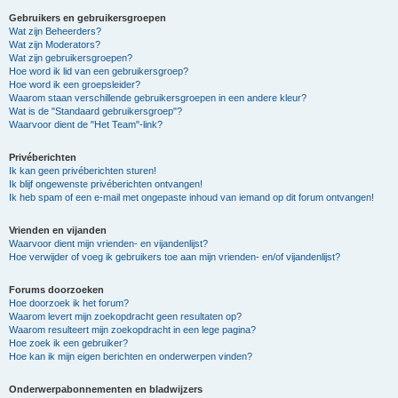
Gebruikers en gebruikersgroepen
Wat zijn Beheerders?
Wat zijn Moderators?
Wat zijn gebruikersgroepen?
Hoe word ik lid van een gebruikersgroep?
Hoe word ik een groepsleider?
Waarom staan verschillende gebruikersgroepen in een andere kleur?
Wat is de "Standaard gebruikersgroep"?
Waarvoor dient de "Het Team"-link?
Privéberichten
Ik kan geen privéberichten sturen!
Ik blijf ongewenste privéberichten ontvangen!
Ik heb spam of een e-mail met ongepaste inhoud van iemand op dit forum ontvangen!
Vrienden en vijanden
Waarvoor dient mijn vrienden- en vijandenlijst?
Hoe verwijder of voeg ik gebruikers toe aan mijn vrienden- en/of vijandenlijst?
Forums doorzoeken
Hoe doorzoek ik het forum?
Waarom levert mijn zoekopdracht geen resultaten op?
Waarom resulteert mijn zoekopdracht in een lege pagina?
Hoe zoek ik een gebruiker?
Hoe kan ik mijn eigen berichten en onderwerpen vinden?
Onderwerpabonnementen en bladwijzers