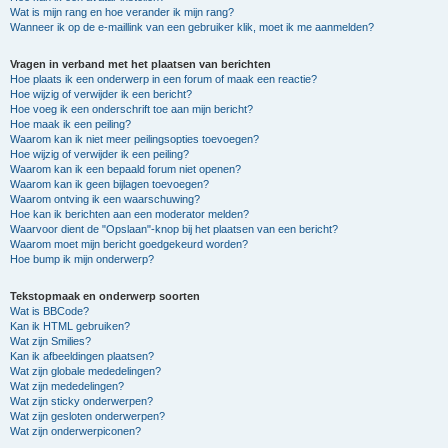
Wat is mijn rang en hoe verander ik mijn rang?
Wanneer ik op de e-maillink van een gebruiker klik, moet ik me aanmelden?
Vragen in verband met het plaatsen van berichten
Hoe plaats ik een onderwerp in een forum of maak een reactie?
Hoe wijzig of verwijder ik een bericht?
Hoe voeg ik een onderschrift toe aan mijn bericht?
Hoe maak ik een peiling?
Waarom kan ik niet meer peilingsopties toevoegen?
Hoe wijzig of verwijder ik een peiling?
Waarom kan ik een bepaald forum niet openen?
Waarom kan ik geen bijlagen toevoegen?
Waarom ontving ik een waarschuwing?
Hoe kan ik berichten aan een moderator melden?
Waarvoor dient de "Opslaan"-knop bij het plaatsen van een bericht?
Waarom moet mijn bericht goedgekeurd worden?
Hoe bump ik mijn onderwerp?
Tekstopmaak en onderwerp soorten
Wat is BBCode?
Kan ik HTML gebruiken?
Wat zijn Smilies?
Kan ik afbeeldingen plaatsen?
Wat zijn globale mededelingen?
Wat zijn mededelingen?
Wat zijn sticky onderwerpen?
Wat zijn gesloten onderwerpen?
Wat zijn onderwerpiconen?