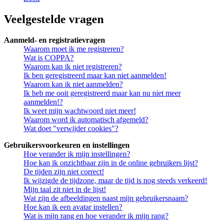
Veelgestelde vragen
Aanmeld- en registratievragen
Waarom moet ik me registreren?
Wat is COPPA?
Waarom kan ik niet registreren?
Ik ben geregistreerd maar kan niet aanmelden!
Waarom kan ik niet aanmelden?
Ik heb me ooit geregistreerd maar kan nu niet meer
aanmelden!?
Ik weet mijn wachtwoord niet meer!
Waarom word ik automatisch afgemeld?
Wat doet "verwijder cookies"?
Gebruikersvoorkeuren en instellingen
Hoe verander ik mijn instellingen?
Hoe kan ik onzichtbaar zijn in de online gebruikers lijst?
De tijden zijn niet correct!
Ik wijzigde de tijdzone, maar de tijd is nog steeds verkeerd!
Mijn taal zit niet in de lijst!
Wat zijn de afbeeldingen naast mijn gebruikersnaam?
Hoe kan ik een avatar instellen?
Wat is mijn rang en hoe verander ik mijn rang?