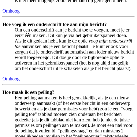
is niet meer mogelijk zodra er iemand op gereageerd heeft.
Omhoog
Hoe voeg ik een onderschrift toe aan mijn bericht?
Om een onderschrift aan je bericht toe te voegen, moet je er
eerst één maken. Dit kun je via het gebruikerspaneel doen.
Als je dit gedaan hebt, kun je de optie
voeg mijn onderschrift
toe
aanvinken als je een bericht plaatst. Je kunt er ook voor
zorgen dat je onderschrift automatisch aan ieder nieuw bericht
wordt toegevoegd. Dit doe je door de bijhorende optie te
activeren in het gebruikerspaneel (het is nog altijd mogelijk
om het onderschrift uit te schakelen als je het bericht plaatst).
Omhoog
Hoe maak ik een peiling?
Een peiling aanmaken is heel gemakkelijk, als je een nieuw
onderwerp aanmaakt (of het eerste bericht in een onderwerp
bewerkt en als je daar permissies voor hebt) zou je een "voeg
peiling toe" tabblad moeten zien onderaan het berichten-
gedeelte (als je dit tabblad niet kan zien, heb je niet de juiste
permissies om peilingen aan te maken). Je moet een titel voor
de peiling invullen bij "peilingsvraag" en dan minstens 2
mogelijkheden invullen in het "peilingopties"-tekstgedeelte