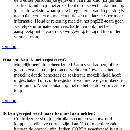
de website persoonlijke gegevens van hun kind, jonger dan
13, heeft. Indien je niet zeker bent of deze wet al dan niet op
jou of de website waarop je wil registreren van toepassing is,
neem dan contact op met een juridisch raadgever voor meer
informatie. Houd er rekening mee dat het phpBB-team geen
wettelijke informatie kan verschaffen en ook niet het
aanspreekpunt is voor deze wetgeving, tenzij dit hieronder
vermeld wordt.
Omhoog
Waarom kan ik niet registreren?
Mogelijk heeft de beheerder je IP-adres verbannen, of de
gebruikersnaam die je opgeeft verboden. Tevens is het
mogelijk dat de beheerder de registratie mogelijkheid heeft
uitgeschakeld om zo de registratie van nieuwe gebruikers te
voorkomen. Neem contact op met de beheerder voor verdere
hulp.
Omhoog
Ik ben geregistreerd maar kan niet aanmelden!
Controleer eerst of je gebruikersnaam en wachtwoord
kloppen. Indien ze correct zijn, kan één of meerdere zaken
hiervan de oorzaak zijn. Indien COPPA geactiveerd is en je