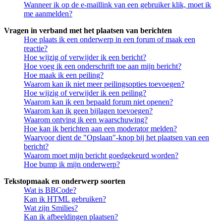
Wanneer ik op de e-maillink van een gebruiker klik, moet ik
me aanmelden?
Vragen in verband met het plaatsen van berichten
Hoe plaats ik een onderwerp in een forum of maak een
reactie?
Hoe wijzig of verwijder ik een bericht?
Hoe voeg ik een onderschrift toe aan mijn bericht?
Hoe maak ik een peiling?
Waarom kan ik niet meer peilingsopties toevoegen?
Hoe wijzig of verwijder ik een peiling?
Waarom kan ik een bepaald forum niet openen?
Waarom kan ik geen bijlagen toevoegen?
Waarom ontving ik een waarschuwing?
Hoe kan ik berichten aan een moderator melden?
Waarvoor dient de "Opslaan"-knop bij het plaatsen van een
bericht?
Waarom moet mijn bericht goedgekeurd worden?
Hoe bump ik mijn onderwerp?
Tekstopmaak en onderwerp soorten
Wat is BBCode?
Kan ik HTML gebruiken?
Wat zijn Smilies?
Kan ik afbeeldingen plaatsen?