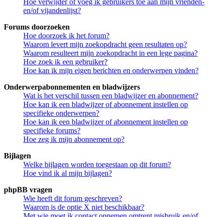
Hoe verwijder of voeg ik gebruikers toe aan mijn vrienden-
en/of vijandenlijst?
Forums doorzoeken
Hoe doorzoek ik het forum?
Waarom levert mijn zoekopdracht geen resultaten op?
Waarom resulteert mijn zoekopdracht in een lege pagina?
Hoe zoek ik een gebruiker?
Hoe kan ik mijn eigen berichten en onderwerpen vinden?
Onderwerpabonnementen en bladwijzers
Wat is het verschil tussen een bladwijzer en abonnement?
Hoe kan ik een bladwijzer of abonnement instellen op
specifieke onderwerpen?
Hoe kan ik een bladwijzer of abonnement instellen op
specifieke forums?
Hoe zeg ik mijn abonnement op?
Bijlagen
Welke bijlagen worden toegestaan op dit forum?
Hoe vind ik al mijn bijlagen?
phpBB vragen
Wie heeft dit forum geschreven?
Waarom is de optie X niet beschikbaar?
Met wie moet ik contact opnemen omtrent misbruik en/of