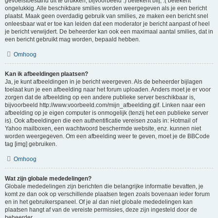
gevoelstoestand uit te drukken, bijvoorbeeld :) betekent blij, :( betekent
ongelukkig. Alle beschikbare smilies worden weergegeven als je een bericht
plaatst. Maak geen overdadig gebruik van smilies, ze maken een bericht snel
onleesbaar wat er toe kan leiden dat een moderator je bericht aanpast of heel
je bericht verwijdert. De beheerder kan ook een maximaal aantal smilies, dat in
een bericht gebruikt mag worden, bepaald hebben.
Omhoog
Kan ik afbeeldingen plaatsen?
Ja, je kunt afbeeldingen in je bericht weergeven. Als de beheerder bijlagen
toelaat kun je een afbeelding naar het forum uploaden. Anders moet je er voor
zorgen dat de afbeelding op een andere publieke server beschikbaar is,
bijvoorbeeld http://www.voorbeeld.com/mijn_afbeelding.gif. Linken naar een
afbeelding op je eigen computer is onmogelijk (tenzij het een publieke server
is). Ook afbeeldingen die een authentificatie vereisen zoals in: Hotmail of
Yahoo mailboxen, een wachtwoord beschermde website, enz. kunnen niet
worden weergegeven. Om een afbeelding weer te geven, moet je de BBCode
tag [img] gebruiken.
Omhoog
Wat zijn globale mededelingen?
Globale mededelingen zijn berichten die belangrijke informatie bevatten, je
komt ze dan ook op verschillende plaatsen tegen zoals bovenaan ieder forum
en in het gebruikerspaneel. Of je al dan niet globale mededelingen kan
plaatsen hangt af van de vereiste permissies, deze zijn ingesteld door de
beheerder.