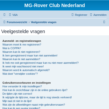
MG-Rover Club Nederland
V&A
Registreer
Aanmelden
Z
Forumoverzicht
Veelgestelde vragen
o
Veelgestelde vragen
e
k
Aanmeld- en registratievragen
Waarom moet ik me registreren?
Wat is COPPA?
Waarom kan ik niet registreren?
Ik ben geregistreerd maar kan niet aanmelden!
Waarom kan ik niet aanmelden?
Ik heb me ooit geregistreerd maar kan nu niet meer aanmelden!?
Ik weet mijn wachtwoord niet meer!
Waarom word ik automatisch afgemeld?
Wat doet "verwijder cookies"?
Gebruikersvoorkeuren en instellingen
Hoe verander ik mijn instellingen?
Hoe kan ik onzichtbaar zijn in de online gebruikers lijst?
De tijden zijn niet correct!
Ik wijzigde de tijdzone, maar de tijd is nog steeds verkeerd!
Mijn taal zit niet in de lijst!
Wat zijn de afbeeldingen naast mijn gebruikersnaam?
Hoe kan ik een avatar instellen?