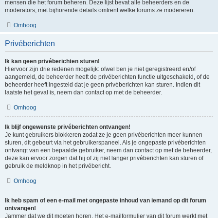
mensen die het forum beheren. Deze lijst bevat alle beheerders en de
moderators, met bijhorende details omtrent welke forums ze modereren.
Omhoog
Privéberichten
Ik kan geen privéberichten sturen!
Hiervoor zijn drie redenen mogelijk: ofwel ben je niet geregistreerd en/of
aangemeld, de beheerder heeft de privéberichten functie uitgeschakeld, of de
beheerder heeft ingesteld dat je geen privéberichten kan sturen. Indien dit
laatste het geval is, neem dan contact op met de beheerder.
Omhoog
Ik blijf ongewenste privéberichten ontvangen!
Je kunt gebruikers blokkeren zodat ze je geen privéberichten meer kunnen
sturen, dit gebeurt via het gebruikerspaneel. Als je ongepaste privéberichten
ontvangt van een bepaalde gebruiker, neem dan contact op met de beheerder,
deze kan ervoor zorgen dat hij of zij niet langer privéberichten kan sturen of
gebruik de meldknop in het privébericht.
Omhoog
Ik heb spam of een e-mail met ongepaste inhoud van iemand op dit forum
ontvangen!
Jammer dat we dit moeten horen. Het e-mailformulier van dit forum werkt met