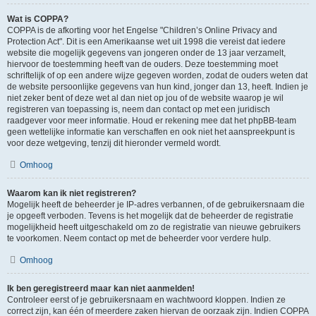
Wat is COPPA?
COPPA is de afkorting voor het Engelse "Children’s Online Privacy and
Protection Act". Dit is een Amerikaanse wet uit 1998 die vereist dat iedere
website die mogelijk gegevens van jongeren onder de 13 jaar verzamelt,
hiervoor de toestemming heeft van de ouders. Deze toestemming moet
schriftelijk of op een andere wijze gegeven worden, zodat de ouders weten dat
de website persoonlijke gegevens van hun kind, jonger dan 13, heeft. Indien je
niet zeker bent of deze wet al dan niet op jou of de website waarop je wil
registreren van toepassing is, neem dan contact op met een juridisch
raadgever voor meer informatie. Houd er rekening mee dat het phpBB-team
geen wettelijke informatie kan verschaffen en ook niet het aanspreekpunt is
voor deze wetgeving, tenzij dit hieronder vermeld wordt.
Omhoog
Waarom kan ik niet registreren?
Mogelijk heeft de beheerder je IP-adres verbannen, of de gebruikersnaam die
je opgeeft verboden. Tevens is het mogelijk dat de beheerder de registratie
mogelijkheid heeft uitgeschakeld om zo de registratie van nieuwe gebruikers
te voorkomen. Neem contact op met de beheerder voor verdere hulp.
Omhoog
Ik ben geregistreerd maar kan niet aanmelden!
Controleer eerst of je gebruikersnaam en wachtwoord kloppen. Indien ze
correct zijn, kan één of meerdere zaken hiervan de oorzaak zijn. Indien COPPA