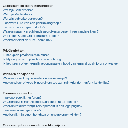
Gebruikers en gebruikersgroepen
Wat zijn Beheerders?
Wat zijn Moderators?
Wat zijn gebruikersgroepen?
Hoe word ik lid van een gebruikersgroep?
Hoe word ik een groepsleider?
Waarom staan verschillende gebruikersgroepen in een andere kleur?
Wat is de "Standaard gebruikersgroep"?
Waarvoor dient de "Het Team"-link?
Privéberichten
Ik kan geen privéberichten sturen!
Ik blijf ongewenste privéberichten ontvangen!
Ik heb spam of een e-mail met ongepaste inhoud van iemand op dit forum ontvangen!
Vrienden en vijanden
Waarvoor dient mijn vrienden- en vijandenlijst?
Hoe verwijder of voeg ik gebruikers toe aan mijn vrienden- en/of vijandenlijst?
Forums doorzoeken
Hoe doorzoek ik het forum?
Waarom levert mijn zoekopdracht geen resultaten op?
Waarom resulteert mijn zoekopdracht in een lege pagina?
Hoe zoek ik een gebruiker?
Hoe kan ik mijn eigen berichten en onderwerpen vinden?
Onderwerpabonnementen en bladwijzers