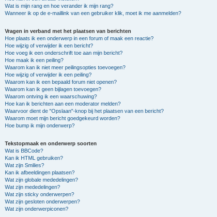
Wat is mijn rang en hoe verander ik mijn rang?
Wanneer ik op de e-maillink van een gebruiker klik, moet ik me aanmelden?
Vragen in verband met het plaatsen van berichten
Hoe plaats ik een onderwerp in een forum of maak een reactie?
Hoe wijzig of verwijder ik een bericht?
Hoe voeg ik een onderschrift toe aan mijn bericht?
Hoe maak ik een peiling?
Waarom kan ik niet meer peilingsopties toevoegen?
Hoe wijzig of verwijder ik een peiling?
Waarom kan ik een bepaald forum niet openen?
Waarom kan ik geen bijlagen toevoegen?
Waarom ontving ik een waarschuwing?
Hoe kan ik berichten aan een moderator melden?
Waarvoor dient de "Opslaan"-knop bij het plaatsen van een bericht?
Waarom moet mijn bericht goedgekeurd worden?
Hoe bump ik mijn onderwerp?
Tekstopmaak en onderwerp soorten
Wat is BBCode?
Kan ik HTML gebruiken?
Wat zijn Smilies?
Kan ik afbeeldingen plaatsen?
Wat zijn globale mededelingen?
Wat zijn mededelingen?
Wat zijn sticky onderwerpen?
Wat zijn gesloten onderwerpen?
Wat zijn onderwerpiconen?