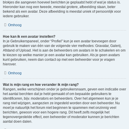
blokjes die aangeven hoeveel berichten je geplaatst hebt of wat je status is.
Hieronder kan nog een tweede, meestal grotere, afbeelding staan, beter
bekend als een avatar. Deze afbeelding is meestal uniek of persoonlijk voor
iedere gebruiker.
Omhoog
Hoe kan ik een avatar instellen?
In je Gebruikerspaneel, onder “Profiel” kun je een avatar toevoegen door
gebruik te maken van één van de volgende vier methodes: Gravatar, Galerij,
Afstand of Upload. Het is aan de beheerders om avatars in te schakelen en om
te kiezen op welke manier je een avatar kan gebruiken. Als je geen avatars
kunt gebruiken, neem dan contact op met een beheerder voor je vragen
hierover.
Omhoog
Wat is mijn rang en hoe verander ik mijn rang?
Rangen, welke verschijnen onder je gebruikersnaam, geven een indicatie over
het aantal berchten dat je hebt gemaakt of om bepaalde gebruikers te
identificeren, bijv. moderators en beheerders. Over het algemeen kun je je
rang niet wijzigen, aangezien ze ingesteld worden door een beheerder. Nu
moet je natuurlijk het forum niet beginnen te spammen met onzinnig veel
berichten, gewoon voor een hogere rang. Dit heeft zelfs mogelijk het
tegenovergestelde effect, een beheerder of moderator kunnen je berichten
aantal doen dalen.