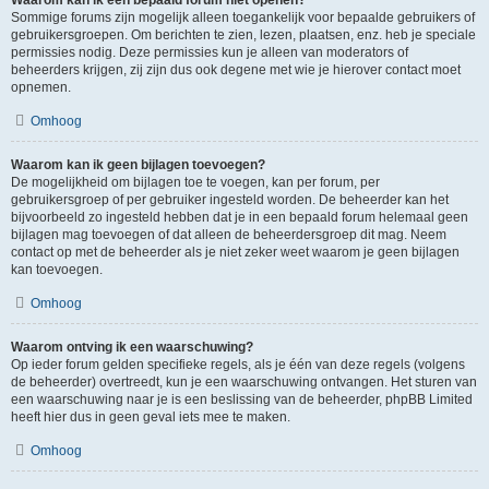
Waarom kan ik een bepaald forum niet openen?
Sommige forums zijn mogelijk alleen toegankelijk voor bepaalde gebruikers of
gebruikersgroepen. Om berichten te zien, lezen, plaatsen, enz. heb je speciale
permissies nodig. Deze permissies kun je alleen van moderators of
beheerders krijgen, zij zijn dus ook degene met wie je hierover contact moet
opnemen.
Omhoog
Waarom kan ik geen bijlagen toevoegen?
De mogelijkheid om bijlagen toe te voegen, kan per forum, per
gebruikersgroep of per gebruiker ingesteld worden. De beheerder kan het
bijvoorbeeld zo ingesteld hebben dat je in een bepaald forum helemaal geen
bijlagen mag toevoegen of dat alleen de beheerdersgroep dit mag. Neem
contact op met de beheerder als je niet zeker weet waarom je geen bijlagen
kan toevoegen.
Omhoog
Waarom ontving ik een waarschuwing?
Op ieder forum gelden specifieke regels, als je één van deze regels (volgens
de beheerder) overtreedt, kun je een waarschuwing ontvangen. Het sturen van
een waarschuwing naar je is een beslissing van de beheerder, phpBB Limited
heeft hier dus in geen geval iets mee te maken.
Omhoog