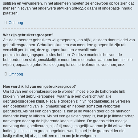
splitsen en verwijderen. In het algemeen moeten ze er gewoon op toe zien dat
mensen niet van het onderwerp afwijken (
off-topic
gaan) of ongepaste inhoud
plaatsen.
Omhoog
Wat zijn gebruikersgroepen?
Als de beheerder gebruikers wil groeperen, kan hij/zij dit doen door middel van
gebruikersgroepen. Gebruikers kunnen van meerdere groepen lid zijn (dit
verschilt per forum), deze groepen kunnen verschillende
permissies/toegangspermissies hebben. Op deze manier is het voor de
beheerder een stuk gemakkelijker meerdere moderators aan een forum toe te
wijzen, bepaalde gebruikers toegang tot een privéforum te verlenen, enz.
Omhoog
Hoe word ik lid van een gebruikersgroep?
Om lid van een gebruikersgroep te worden, moet je op de bijhorende link
klikken in het gebruikerspaneel, waarna je een overzicht van alle
gebruikersgroepen krijgt. Niet alle groepen zijn vrij toegankelijk, ze vereisen
een goedkeuring van je lidmaatschap en hebben soms zelf verborgen
gebruikers. Als het een open groep is, kan je lid worden door op de hiervoor
dienende knop te klikken. Als het een gesloten groep is, kan je je lidmaatschap
aanvragen door op de bijhorende knop te klikken. De groepsleider moet je
aanvraag dan goedkeuren, hij of zij vraagt mogelijk waarom je lid wil worden.
Indien je niet tot een groep toegelaten wordt, moet je de groepsleider niet
lastig vallen, hij of zij heeft een reden om je te weigeren.