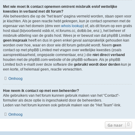
Met wie moet ik contact opnemen omtrent misbruik en/of wettelijke
kwesties in verband met dit forum?
Alle beheerders die op de "het team"-pagina vermeld worden, staan open voor
je klachten. Als je geen reactie hebt gekregen, kun je contact opnemen met de
eigenaar van het domein (dmv een
whois lookup
) of, als dit forum op een gratis
host staat (bijvoorbeeld xsbb.nl, nl.forums.cc, dotbb.be, enz.), het beheer of
misbruik-afdeling van de gratis host. Wees je er bewust van dat phpBB Limited
geen inspraak
heeft en dus in geen enkel geval aansprakelijk gehouden kan
worden over hoe, waar en door wie dit forum gebruikt wordt. Neem
geen
contact op met phpBB Limited met vragen over wettelijke kwesties (zoals
aanspreekbaarheid, ongepaste commentaar, enz.) die
niet direct verband
houden met de phpBB.com-website of de phpBB-software. Als je phpBB
Limited toch e-mailt over deze software die
gebruikt wordt door derden
kun je
een korte, of helemaal geen, reactie verwachten.
Omhoog
Hoe neem ik contact op met een beheerder?
Alle gebruikers van het forum kunnen gebruik maken van het “Contact”-
formulier als deze optie is ingeschakeld door de beheerders.
Leden van het forum kunnen ook gebruik maken van de “Het Team”-link.
Omhoog
Ga naar