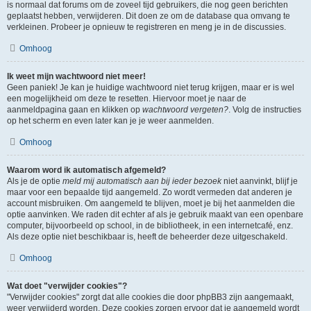
is normaal dat forums om de zoveel tijd gebruikers, die nog geen berichten
geplaatst hebben, verwijderen. Dit doen ze om de database qua omvang te
verkleinen. Probeer je opnieuw te registreren en meng je in de discussies.
Omhoog
Ik weet mijn wachtwoord niet meer!
Geen paniek! Je kan je huidige wachtwoord niet terug krijgen, maar er is wel
een mogelijkheid om deze te resetten. Hiervoor moet je naar de
aanmeldpagina gaan en klikken op
wachtwoord vergeten?
. Volg de instructies
op het scherm en even later kan je je weer aanmelden.
Omhoog
Waarom word ik automatisch afgemeld?
Als je de optie
meld mij automatisch aan bij ieder bezoek
niet aanvinkt, blijf je
maar voor een bepaalde tijd aangemeld. Zo wordt vermeden dat anderen je
account misbruiken. Om aangemeld te blijven, moet je bij het aanmelden die
optie aanvinken. We raden dit echter af als je gebruik maakt van een openbare
computer, bijvoorbeeld op school, in de bibliotheek, in een internetcafé, enz.
Als deze optie niet beschikbaar is, heeft de beheerder deze uitgeschakeld.
Omhoog
Wat doet "verwijder cookies"?
"Verwijder cookies" zorgt dat alle cookies die door phpBB3 zijn aangemaakt,
weer verwijderd worden. Deze cookies zorgen ervoor dat je aangemeld wordt