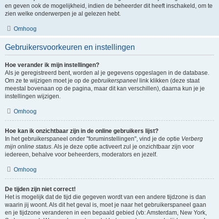
en geven ook de mogelijkheid, indien de beheerder dit heeft inschakeld, om te
zien welke onderwerpen je al gelezen hebt.
Omhoog
Gebruikersvoorkeuren en instellingen
Hoe verander ik mijn instellingen?
Als je geregistreerd bent, worden al je gegevens opgeslagen in de database.
Om ze te wijzigen moet je op de
gebruikerspaneel
link klikken (deze staat
meestal bovenaan op de pagina, maar dit kan verschillen), daarna kun je je
instellingen wijzigen.
Omhoog
Hoe kan ik onzichtbaar zijn in de online gebruikers lijst?
In het gebruikerspaneel onder "foruminstellingen", vind je de optie
Verberg
mijn online status
. Als je deze optie activeert zul je onzichtbaar zijn voor
iedereen, behalve voor beheerders, moderators en jezelf.
Omhoog
De tijden zijn niet correct!
Het is mogelijk dat de tijd die gegeven wordt van een andere tijdzone is dan
waarin jij woont. Als dit het geval is, moet je naar het gebruikerspaneel gaan
en je tijdzone veranderen in een bepaald gebied (vb: Amsterdam, New York,