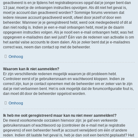
geactiveerd is en je tijdens het registratieproces opgaf dat je jonger bent dan
13 jaar, moet je de ontvangen instructies opvolgen. Als dit niet het geval is,
moet je account dan geactiveerd worden? Sommige forums vereisen dat
iedere nieuwe account geactiveerd wordt, ofwel door jezelf of door een
beheerder. Wanneer je je geregistreerd hebt, werd ook medegedeeld of dit al
dan niet nodig is. Indien je een e-mail ontvangen hebt, moet je de daarin
opgegeven instructies volgen. Als je nooit een e-mail ontvangen hebt, was het
opgegeven e-mailadres dan wel juist? Één van de redenen van activatie is om
het aantal valse accounts te doen dalen. Als je zeker bent dat je e-mailadres
correct was, neem dan contact op met de beheerder.
Omhoog
Waarom kan ik niet aanmelden?
Er zijn verschillende redenen mogelijk waarom je dit probleem hebt.
Controleer eerst of je gebruikersnaam en wachtwoord kloppen. Indien ze
correct zijn, kun je contact opnemen met de beheerder om er zeker van te zijn
dat je niet verbannen bent. Het is ook mogelijk dat de forumconfiguratie fout is,
dan moet dit door de beheerder opgelost worden.
Omhoog
Ik heb me ooit geregistreerd maar kan nu niet meer aanmelden!?
De meest voorkomende oorzaken hiervoor zijn: je gaf een verkeerde
gebruikersnaam of wachtwoord op (controleer de e-mail met je registratie
gegevens) of een beheerder heeft je account verwijderd om één of andere
reden. Indien dit laatste het geval is, heb je dan ooit een bericht geplaatst? Het