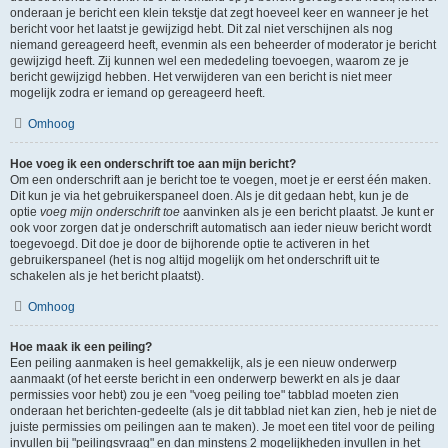
onderaan je bericht een klein tekstje dat zegt hoeveel keer en wanneer je het
bericht voor het laatst je gewijzigd hebt. Dit zal niet verschijnen als nog
niemand gereageerd heeft, evenmin als een beheerder of moderator je bericht
gewijzigd heeft. Zij kunnen wel een mededeling toevoegen, waarom ze je
bericht gewijzigd hebben. Het verwijderen van een bericht is niet meer
mogelijk zodra er iemand op gereageerd heeft.
Omhoog
Hoe voeg ik een onderschrift toe aan mijn bericht?
Om een onderschrift aan je bericht toe te voegen, moet je er eerst één maken.
Dit kun je via het gebruikerspaneel doen. Als je dit gedaan hebt, kun je de
optie
voeg mijn onderschrift toe
aanvinken als je een bericht plaatst. Je kunt er
ook voor zorgen dat je onderschrift automatisch aan ieder nieuw bericht wordt
toegevoegd. Dit doe je door de bijhorende optie te activeren in het
gebruikerspaneel (het is nog altijd mogelijk om het onderschrift uit te
schakelen als je het bericht plaatst).
Omhoog
Hoe maak ik een peiling?
Een peiling aanmaken is heel gemakkelijk, als je een nieuw onderwerp
aanmaakt (of het eerste bericht in een onderwerp bewerkt en als je daar
permissies voor hebt) zou je een "voeg peiling toe" tabblad moeten zien
onderaan het berichten-gedeelte (als je dit tabblad niet kan zien, heb je niet de
juiste permissies om peilingen aan te maken). Je moet een titel voor de peiling
invullen bij "peilingsvraag" en dan minstens 2 mogelijkheden invullen in het