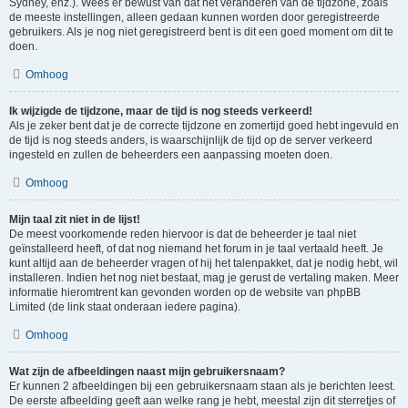
Sydney, enz.). Wees er bewust van dat het veranderen van de tijdzone, zoals
de meeste instellingen, alleen gedaan kunnen worden door geregistreerde
gebruikers. Als je nog niet geregistreerd bent is dit een goed moment om dit te
doen.
Omhoog
Ik wijzigde de tijdzone, maar de tijd is nog steeds verkeerd!
Als je zeker bent dat je de correcte tijdzone en zomertijd goed hebt ingevuld en
de tijd is nog steeds anders, is waarschijnlijk de tijd op de server verkeerd
ingesteld en zullen de beheerders een aanpassing moeten doen.
Omhoog
Mijn taal zit niet in de lijst!
De meest voorkomende reden hiervoor is dat de beheerder je taal niet
geïnstalleerd heeft, of dat nog niemand het forum in je taal vertaald heeft. Je
kunt altijd aan de beheerder vragen of hij het talenpakket, dat je nodig hebt, wil
installeren. Indien het nog niet bestaat, mag je gerust de vertaling maken. Meer
informatie hieromtrent kan gevonden worden op de website van phpBB
Limited (de link staat onderaan iedere pagina).
Omhoog
Wat zijn de afbeeldingen naast mijn gebruikersnaam?
Er kunnen 2 afbeeldingen bij een gebruikersnaam staan als je berichten leest.
De eerste afbeelding geeft aan welke rang je hebt, meestal zijn dit sterretjes of