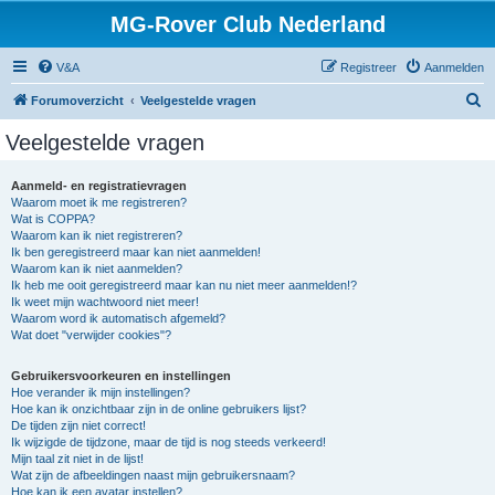
MG-Rover Club Nederland
V&A
Registreer
Aanmelden
Z
Forumoverzicht
Veelgestelde vragen
o
Veelgestelde vragen
e
k
Aanmeld- en registratievragen
Waarom moet ik me registreren?
Wat is COPPA?
Waarom kan ik niet registreren?
Ik ben geregistreerd maar kan niet aanmelden!
Waarom kan ik niet aanmelden?
Ik heb me ooit geregistreerd maar kan nu niet meer aanmelden!?
Ik weet mijn wachtwoord niet meer!
Waarom word ik automatisch afgemeld?
Wat doet "verwijder cookies"?
Gebruikersvoorkeuren en instellingen
Hoe verander ik mijn instellingen?
Hoe kan ik onzichtbaar zijn in de online gebruikers lijst?
De tijden zijn niet correct!
Ik wijzigde de tijdzone, maar de tijd is nog steeds verkeerd!
Mijn taal zit niet in de lijst!
Wat zijn de afbeeldingen naast mijn gebruikersnaam?
Hoe kan ik een avatar instellen?