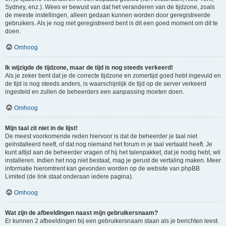
Sydney, enz.). Wees er bewust van dat het veranderen van de tijdzone, zoals
de meeste instellingen, alleen gedaan kunnen worden door geregistreerde
gebruikers. Als je nog niet geregistreerd bent is dit een goed moment om dit te
doen.
Omhoog
Ik wijzigde de tijdzone, maar de tijd is nog steeds verkeerd!
Als je zeker bent dat je de correcte tijdzone en zomertijd goed hebt ingevuld en
de tijd is nog steeds anders, is waarschijnlijk de tijd op de server verkeerd
ingesteld en zullen de beheerders een aanpassing moeten doen.
Omhoog
Mijn taal zit niet in de lijst!
De meest voorkomende reden hiervoor is dat de beheerder je taal niet
geïnstalleerd heeft, of dat nog niemand het forum in je taal vertaald heeft. Je
kunt altijd aan de beheerder vragen of hij het talenpakket, dat je nodig hebt, wil
installeren. Indien het nog niet bestaat, mag je gerust de vertaling maken. Meer
informatie hieromtrent kan gevonden worden op de website van phpBB
Limited (de link staat onderaan iedere pagina).
Omhoog
Wat zijn de afbeeldingen naast mijn gebruikersnaam?
Er kunnen 2 afbeeldingen bij een gebruikersnaam staan als je berichten leest.