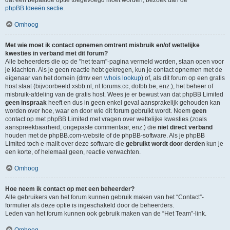
dat een bepaalde optie toegevoegd moet worden, bezoek dan de
phpBB Ideeën sectie
.
Omhoog
Met wie moet ik contact opnemen omtrent misbruik en/of wettelijke
kwesties in verband met dit forum?
Alle beheerders die op de "het team"-pagina vermeld worden, staan open voor
je klachten. Als je geen reactie hebt gekregen, kun je contact opnemen met de
eigenaar van het domein (dmv een
whois lookup
) of, als dit forum op een gratis
host staat (bijvoorbeeld xsbb.nl, nl.forums.cc, dotbb.be, enz.), het beheer of
misbruik-afdeling van de gratis host. Wees je er bewust van dat phpBB Limited
geen inspraak
heeft en dus in geen enkel geval aansprakelijk gehouden kan
worden over hoe, waar en door wie dit forum gebruikt wordt. Neem
geen
contact op met phpBB Limited met vragen over wettelijke kwesties (zoals
aanspreekbaarheid, ongepaste commentaar, enz.) die
niet direct verband
houden met de phpBB.com-website of de phpBB-software. Als je phpBB
Limited toch e-mailt over deze software die
gebruikt wordt door derden
kun je
een korte, of helemaal geen, reactie verwachten.
Omhoog
Hoe neem ik contact op met een beheerder?
Alle gebruikers van het forum kunnen gebruik maken van het “Contact”-
formulier als deze optie is ingeschakeld door de beheerders.
Leden van het forum kunnen ook gebruik maken van de “Het Team”-link.