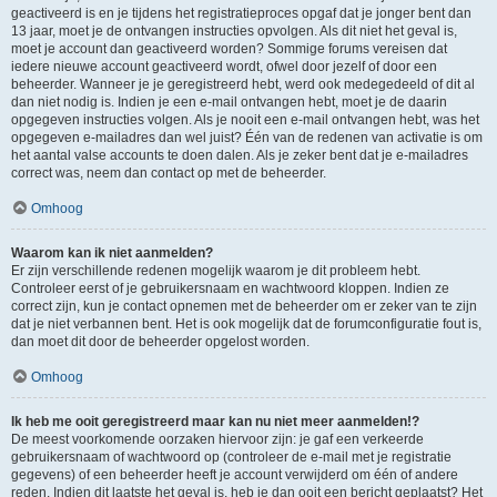
geactiveerd is en je tijdens het registratieproces opgaf dat je jonger bent dan
13 jaar, moet je de ontvangen instructies opvolgen. Als dit niet het geval is,
moet je account dan geactiveerd worden? Sommige forums vereisen dat
iedere nieuwe account geactiveerd wordt, ofwel door jezelf of door een
beheerder. Wanneer je je geregistreerd hebt, werd ook medegedeeld of dit al
dan niet nodig is. Indien je een e-mail ontvangen hebt, moet je de daarin
opgegeven instructies volgen. Als je nooit een e-mail ontvangen hebt, was het
opgegeven e-mailadres dan wel juist? Één van de redenen van activatie is om
het aantal valse accounts te doen dalen. Als je zeker bent dat je e-mailadres
correct was, neem dan contact op met de beheerder.
Omhoog
Waarom kan ik niet aanmelden?
Er zijn verschillende redenen mogelijk waarom je dit probleem hebt.
Controleer eerst of je gebruikersnaam en wachtwoord kloppen. Indien ze
correct zijn, kun je contact opnemen met de beheerder om er zeker van te zijn
dat je niet verbannen bent. Het is ook mogelijk dat de forumconfiguratie fout is,
dan moet dit door de beheerder opgelost worden.
Omhoog
Ik heb me ooit geregistreerd maar kan nu niet meer aanmelden!?
De meest voorkomende oorzaken hiervoor zijn: je gaf een verkeerde
gebruikersnaam of wachtwoord op (controleer de e-mail met je registratie
gegevens) of een beheerder heeft je account verwijderd om één of andere
reden. Indien dit laatste het geval is, heb je dan ooit een bericht geplaatst? Het