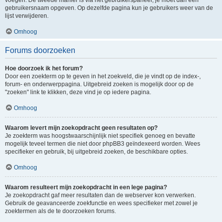
voegen. De tweede manier is via het gebruikerspaneel, je moet dan een
gebruikersnaam opgeven. Op dezelfde pagina kun je gebruikers weer van de
lijst verwijderen.
Omhoog
Forums doorzoeken
Hoe doorzoek ik het forum?
Door een zoekterm op te geven in het zoekveld, die je vindt op de index-,
forum- en onderwerppagina. Uitgebreid zoeken is mogelijk door op de
"zoeken" link te klikken, deze vind je op iedere pagina.
Omhoog
Waarom levert mijn zoekopdracht geen resultaten op?
Je zoekterm was hoogstwaarschijnlijk niet specifiek genoeg en bevatte
mogelijk teveel termen die niet door phpBB3 geïndexeerd worden. Wees
specifieker en gebruik, bij uitgebreid zoeken, de beschikbare opties.
Omhoog
Waarom resulteert mijn zoekopdracht in een lege pagina?
Je zoekopdracht gaf meer resultaten dan de webserver kon verwerken.
Gebruik de geavanceerde zoekfunctie en wees specifieker met zowel je
zoektermen als de te doorzoeken forums.