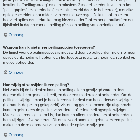
juiste permissies om peilingen aan te maken). Je moet een titel voor de peiling
invullen bij "peilingsvraag" en dan minstens 2 mogelijkheden invullen in het
"peilingopties"-tekstgedeelte (limiet is ingesteld door de beheerder), met elke
optie gescheiden door middel van een nieuwe regel. Je kunt ook instellen
hoeveel opties een gebruiker mag kiezen onder "opties per gebruiker" en een
tijdslimiet in dagen voor de peiling (0 is een peiling van oneindige duur).
Omhoog
Waarom kan ik niet meer peilingsopties toevoegen?
De limiet voor de peilingsopties is ingesteld door de beheerder. Indien je meer
opties denkt nodig te hebben dan het toegestane aantal, neem dan contact op
met de beheerder.
Omhoog
Hoe wijzig of verwijder ik een peiling?
Net zoals bij de berichten kan een peiling alleen gewijzigd worden door
degene die hem gemaakt heeft, en door een moderator of beheerder. Om de
peiling te wijzigen moet je het allereerste bericht van het onderwerp wijzigen
(hieraan is de peiling gekoppeld). Als er nog geen stemmen zijn uitgebracht,
kunnen gebruikers de peiling verwijderen of iedere peilingsoptie wijzigen.
Maar, als er reeds gestemd is, dan kunnen alleen moderators of beheerders
hem wijzigen of verwijderen. Dit om te voorkomen dat gebruikers een peiling
maken en deze daarna vervalsen door de opties te wijzigen.
Omhoog