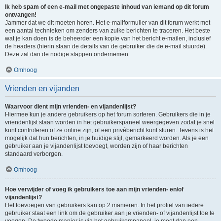
Ik heb spam of een e-mail met ongepaste inhoud van iemand op dit forum
ontvangen!
Jammer dat we dit moeten horen. Het e-mailformulier van dit forum werkt met
een aantal technieken om zenders van zulke berichten te traceren. Het beste
wat je kan doen is de beheerder een kopie van het bericht e-mailen, inclusief
de headers (hierin staan de details van de gebruiker die de e-mail stuurde).
Deze zal dan de nodige stappen ondernemen.
Omhoog
Vrienden en vijanden
Waarvoor dient mijn vrienden- en vijandenlijst?
Hiermee kun je andere gebruikers op het forum sorteren. Gebruikers die in je
vriendenlijst staan worden in het gebruikerspaneel weergegeven zodat je snel
kunt controleren of ze online zijn, of een privébericht kunt sturen. Tevens is het
mogelijk dat hun berichten, in je huidige stijl, gemarkeerd worden. Als je een
gebruiker aan je vijandenlijst toevoegt, worden zijn of haar berichten
standaard verborgen.
Omhoog
Hoe verwijder of voeg ik gebruikers toe aan mijn vrienden- en/of
vijandenlijst?
Het toevoegen van gebruikers kan op 2 manieren. In het profiel van iedere
gebruiker staat een link om de gebruiker aan je vrienden- of vijandenlijst toe te