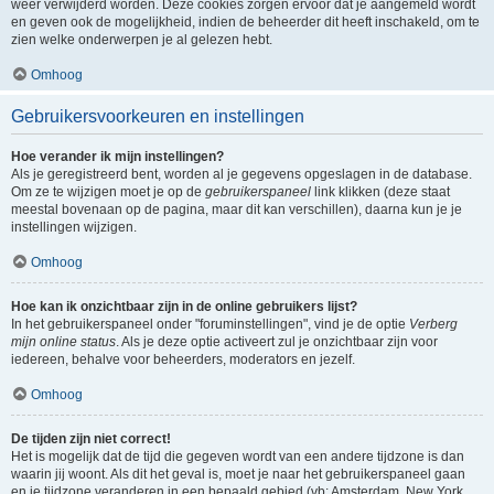
weer verwijderd worden. Deze cookies zorgen ervoor dat je aangemeld wordt
en geven ook de mogelijkheid, indien de beheerder dit heeft inschakeld, om te
zien welke onderwerpen je al gelezen hebt.
Omhoog
Gebruikersvoorkeuren en instellingen
Hoe verander ik mijn instellingen?
Als je geregistreerd bent, worden al je gegevens opgeslagen in de database.
Om ze te wijzigen moet je op de
gebruikerspaneel
link klikken (deze staat
meestal bovenaan op de pagina, maar dit kan verschillen), daarna kun je je
instellingen wijzigen.
Omhoog
Hoe kan ik onzichtbaar zijn in de online gebruikers lijst?
In het gebruikerspaneel onder "foruminstellingen", vind je de optie
Verberg
mijn online status
. Als je deze optie activeert zul je onzichtbaar zijn voor
iedereen, behalve voor beheerders, moderators en jezelf.
Omhoog
De tijden zijn niet correct!
Het is mogelijk dat de tijd die gegeven wordt van een andere tijdzone is dan
waarin jij woont. Als dit het geval is, moet je naar het gebruikerspaneel gaan
en je tijdzone veranderen in een bepaald gebied (vb: Amsterdam, New York,