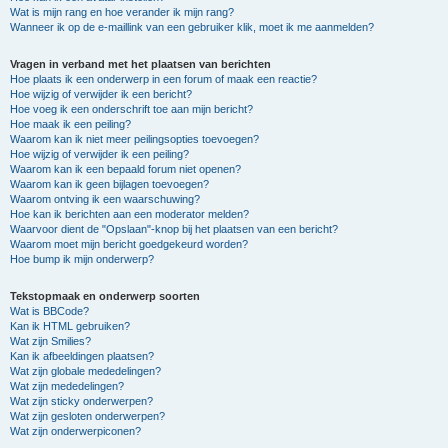
Wat is mijn rang en hoe verander ik mijn rang?
Wanneer ik op de e-maillink van een gebruiker klik, moet ik me aanmelden?
Vragen in verband met het plaatsen van berichten
Hoe plaats ik een onderwerp in een forum of maak een reactie?
Hoe wijzig of verwijder ik een bericht?
Hoe voeg ik een onderschrift toe aan mijn bericht?
Hoe maak ik een peiling?
Waarom kan ik niet meer peilingsopties toevoegen?
Hoe wijzig of verwijder ik een peiling?
Waarom kan ik een bepaald forum niet openen?
Waarom kan ik geen bijlagen toevoegen?
Waarom ontving ik een waarschuwing?
Hoe kan ik berichten aan een moderator melden?
Waarvoor dient de "Opslaan"-knop bij het plaatsen van een bericht?
Waarom moet mijn bericht goedgekeurd worden?
Hoe bump ik mijn onderwerp?
Tekstopmaak en onderwerp soorten
Wat is BBCode?
Kan ik HTML gebruiken?
Wat zijn Smilies?
Kan ik afbeeldingen plaatsen?
Wat zijn globale mededelingen?
Wat zijn mededelingen?
Wat zijn sticky onderwerpen?
Wat zijn gesloten onderwerpen?
Wat zijn onderwerpiconen?