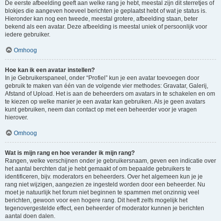
De eerste afbeelding geeft aan welke rang je hebt, meestal zijn dit sterretjes of
blokjes die aangeven hoeveel berichten je geplaatst hebt of wat je status is.
Hieronder kan nog een tweede, meestal grotere, afbeelding staan, beter
bekend als een avatar. Deze afbeelding is meestal uniek of persoonlijk voor
iedere gebruiker.
Omhoog
Hoe kan ik een avatar instellen?
In je Gebruikerspaneel, onder “Profiel” kun je een avatar toevoegen door
gebruik te maken van één van de volgende vier methodes: Gravatar, Galerij,
Afstand of Upload. Het is aan de beheerders om avatars in te schakelen en om
te kiezen op welke manier je een avatar kan gebruiken. Als je geen avatars
kunt gebruiken, neem dan contact op met een beheerder voor je vragen
hierover.
Omhoog
Wat is mijn rang en hoe verander ik mijn rang?
Rangen, welke verschijnen onder je gebruikersnaam, geven een indicatie over
het aantal berchten dat je hebt gemaakt of om bepaalde gebruikers te
identificeren, bijv. moderators en beheerders. Over het algemeen kun je je
rang niet wijzigen, aangezien ze ingesteld worden door een beheerder. Nu
moet je natuurlijk het forum niet beginnen te spammen met onzinnig veel
berichten, gewoon voor een hogere rang. Dit heeft zelfs mogelijk het
tegenovergestelde effect, een beheerder of moderator kunnen je berichten
aantal doen dalen.