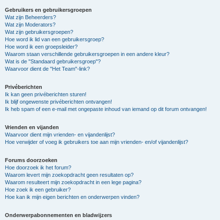
Gebruikers en gebruikersgroepen
Wat zijn Beheerders?
Wat zijn Moderators?
Wat zijn gebruikersgroepen?
Hoe word ik lid van een gebruikersgroep?
Hoe word ik een groepsleider?
Waarom staan verschillende gebruikersgroepen in een andere kleur?
Wat is de "Standaard gebruikersgroep"?
Waarvoor dient de "Het Team"-link?
Privéberichten
Ik kan geen privéberichten sturen!
Ik blijf ongewenste privéberichten ontvangen!
Ik heb spam of een e-mail met ongepaste inhoud van iemand op dit forum ontvangen!
Vrienden en vijanden
Waarvoor dient mijn vrienden- en vijandenlijst?
Hoe verwijder of voeg ik gebruikers toe aan mijn vrienden- en/of vijandenlijst?
Forums doorzoeken
Hoe doorzoek ik het forum?
Waarom levert mijn zoekopdracht geen resultaten op?
Waarom resulteert mijn zoekopdracht in een lege pagina?
Hoe zoek ik een gebruiker?
Hoe kan ik mijn eigen berichten en onderwerpen vinden?
Onderwerpabonnementen en bladwijzers