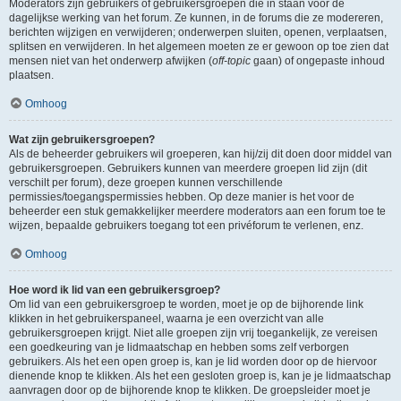
Moderators zijn gebruikers of gebruikersgroepen die in staan voor de
dagelijkse werking van het forum. Ze kunnen, in de forums die ze modereren,
berichten wijzigen en verwijderen; onderwerpen sluiten, openen, verplaatsen,
splitsen en verwijderen. In het algemeen moeten ze er gewoon op toe zien dat
mensen niet van het onderwerp afwijken (
off-topic
gaan) of ongepaste inhoud
plaatsen.
Omhoog
Wat zijn gebruikersgroepen?
Als de beheerder gebruikers wil groeperen, kan hij/zij dit doen door middel van
gebruikersgroepen. Gebruikers kunnen van meerdere groepen lid zijn (dit
verschilt per forum), deze groepen kunnen verschillende
permissies/toegangspermissies hebben. Op deze manier is het voor de
beheerder een stuk gemakkelijker meerdere moderators aan een forum toe te
wijzen, bepaalde gebruikers toegang tot een privéforum te verlenen, enz.
Omhoog
Hoe word ik lid van een gebruikersgroep?
Om lid van een gebruikersgroep te worden, moet je op de bijhorende link
klikken in het gebruikerspaneel, waarna je een overzicht van alle
gebruikersgroepen krijgt. Niet alle groepen zijn vrij toegankelijk, ze vereisen
een goedkeuring van je lidmaatschap en hebben soms zelf verborgen
gebruikers. Als het een open groep is, kan je lid worden door op de hiervoor
dienende knop te klikken. Als het een gesloten groep is, kan je je lidmaatschap
aanvragen door op de bijhorende knop te klikken. De groepsleider moet je