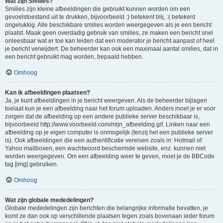
Wat zijn Smilies?
Smilies zijn kleine afbeeldingen die gebruikt kunnen worden om een
gevoelstoestand uit te drukken, bijvoorbeeld :) betekent blij, :( betekent
ongelukkig. Alle beschikbare smilies worden weergegeven als je een bericht
plaatst. Maak geen overdadig gebruik van smilies, ze maken een bericht snel
onleesbaar wat er toe kan leiden dat een moderator je bericht aanpast of heel
je bericht verwijdert. De beheerder kan ook een maximaal aantal smilies, dat in
een bericht gebruikt mag worden, bepaald hebben.
Omhoog
Kan ik afbeeldingen plaatsen?
Ja, je kunt afbeeldingen in je bericht weergeven. Als de beheerder bijlagen
toelaat kun je een afbeelding naar het forum uploaden. Anders moet je er voor
zorgen dat de afbeelding op een andere publieke server beschikbaar is,
bijvoorbeeld http://www.voorbeeld.com/mijn_afbeelding.gif. Linken naar een
afbeelding op je eigen computer is onmogelijk (tenzij het een publieke server
is). Ook afbeeldingen die een authentificatie vereisen zoals in: Hotmail of
Yahoo mailboxen, een wachtwoord beschermde website, enz. kunnen niet
worden weergegeven. Om een afbeelding weer te geven, moet je de BBCode
tag [img] gebruiken.
Omhoog
Wat zijn globale mededelingen?
Globale mededelingen zijn berichten die belangrijke informatie bevatten, je
komt ze dan ook op verschillende plaatsen tegen zoals bovenaan ieder forum