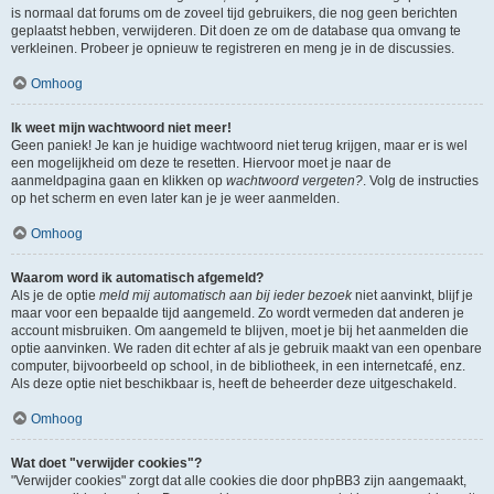
is normaal dat forums om de zoveel tijd gebruikers, die nog geen berichten
geplaatst hebben, verwijderen. Dit doen ze om de database qua omvang te
verkleinen. Probeer je opnieuw te registreren en meng je in de discussies.
Omhoog
Ik weet mijn wachtwoord niet meer!
Geen paniek! Je kan je huidige wachtwoord niet terug krijgen, maar er is wel
een mogelijkheid om deze te resetten. Hiervoor moet je naar de
aanmeldpagina gaan en klikken op
wachtwoord vergeten?
. Volg de instructies
op het scherm en even later kan je je weer aanmelden.
Omhoog
Waarom word ik automatisch afgemeld?
Als je de optie
meld mij automatisch aan bij ieder bezoek
niet aanvinkt, blijf je
maar voor een bepaalde tijd aangemeld. Zo wordt vermeden dat anderen je
account misbruiken. Om aangemeld te blijven, moet je bij het aanmelden die
optie aanvinken. We raden dit echter af als je gebruik maakt van een openbare
computer, bijvoorbeeld op school, in de bibliotheek, in een internetcafé, enz.
Als deze optie niet beschikbaar is, heeft de beheerder deze uitgeschakeld.
Omhoog
Wat doet "verwijder cookies"?
"Verwijder cookies" zorgt dat alle cookies die door phpBB3 zijn aangemaakt,