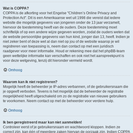
Wat is COPPA?
COPPA is de afkorting voor het Engelse "Children’s Online Privacy and
Protection Act". Dit is een Amerikaanse wet uit 1998 die vereist dat iedere
website die mogelijk gegevens van jongeren onder de 13 jaar verzamelt,
hiervoor de toestemming heeft van de ouders. Deze toestemming moet
schriftelijk of op een andere wijze gegeven worden, zodat de ouders weten dat
de website persoonlijke gegevens van hun kind, jonger dan 13, heeft. Indien je
niet zeker bent of deze wet al dan niet op jou of de website waarop je wil
registreren van toepassing is, neem dan contact op met een juridisch
raadgever voor meer informatie. Houd er rekening mee dat het phpBB-team
geen wettelijke informatie kan verschaffen en ook niet het aanspreekpunt is
voor deze wetgeving, tenzij dit hieronder vermeld wordt.
Omhoog
Waarom kan ik niet registreren?
Mogelijk heeft de beheerder je IP-adres verbannen, of de gebruikersnaam die
je opgeeft verboden. Tevens is het mogelijk dat de beheerder de registratie
mogelijkheid heeft uitgeschakeld om zo de registratie van nieuwe gebruikers
te voorkomen. Neem contact op met de beheerder voor verdere hulp.
Omhoog
Ik ben geregistreerd maar kan niet aanmelden!
Controleer eerst of je gebruikersnaam en wachtwoord kloppen. Indien ze
correct zijn, kan één of meerdere zaken hiervan de oorzaak zijn. Indien COPPA