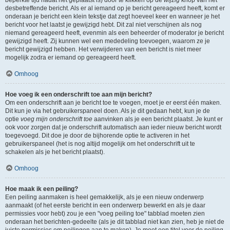
beperkte tijd nadat het geplaatst is) door te klikken op de
wijzig
knop van het
desbetreffende bericht. Als er al iemand op je bericht gereageerd heeft, komt er
onderaan je bericht een klein tekstje dat zegt hoeveel keer en wanneer je het
bericht voor het laatst je gewijzigd hebt. Dit zal niet verschijnen als nog
niemand gereageerd heeft, evenmin als een beheerder of moderator je bericht
gewijzigd heeft. Zij kunnen wel een mededeling toevoegen, waarom ze je
bericht gewijzigd hebben. Het verwijderen van een bericht is niet meer
mogelijk zodra er iemand op gereageerd heeft.
Omhoog
Hoe voeg ik een onderschrift toe aan mijn bericht?
Om een onderschrift aan je bericht toe te voegen, moet je er eerst één maken.
Dit kun je via het gebruikerspaneel doen. Als je dit gedaan hebt, kun je de
optie
voeg mijn onderschrift toe
aanvinken als je een bericht plaatst. Je kunt er
ook voor zorgen dat je onderschrift automatisch aan ieder nieuw bericht wordt
toegevoegd. Dit doe je door de bijhorende optie te activeren in het
gebruikerspaneel (het is nog altijd mogelijk om het onderschrift uit te
schakelen als je het bericht plaatst).
Omhoog
Hoe maak ik een peiling?
Een peiling aanmaken is heel gemakkelijk, als je een nieuw onderwerp
aanmaakt (of het eerste bericht in een onderwerp bewerkt en als je daar
permissies voor hebt) zou je een "voeg peiling toe" tabblad moeten zien
onderaan het berichten-gedeelte (als je dit tabblad niet kan zien, heb je niet de