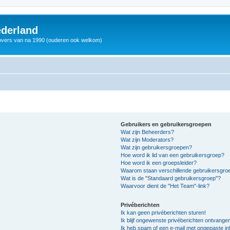
derland
vers van na 1990 (ouderen ook welkom)
Gebruikers en gebruikersgroepen
Wat zijn Beheerders?
Wat zijn Moderators?
Wat zijn gebruikersgroepen?
Hoe word ik lid van een gebruikersgroep?
Hoe word ik een groepsleider?
Waarom staan verschillende gebruikersgroe
Wat is de "Standaard gebruikersgroep"?
Waarvoor dient de "Het Team"-link?
Privéberichten
Ik kan geen privéberichten sturen!
Ik blijf ongewenste privéberichten ontvange
Ik heb spam of een e-mail met ongepaste i