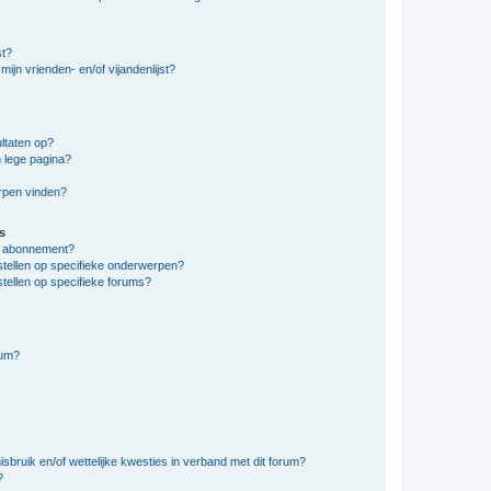
st?
ijn vrienden- en/of vijandenlijst?
ltaten op?
 lege pagina?
erpen vinden?
s
en abonnement?
stellen op specifieke onderwerpen?
tellen op specifieke forums?
rum?
bruik en/of wettelijke kwesties in verband met dit forum?
?