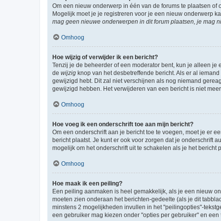
Om een nieuw onderwerp in één van de forums te plaatsen of 
Mogelijk moet je je registreren voor je een nieuw onderwerp k
mag geen nieuwe onderwerpen in dit forum plaatsen, je mag ni
Omhoog
Hoe wijzig of verwijder ik een bericht?
Tenzij je de beheerder of een moderator bent, kun je alleen je 
de
wijzig
knop van het desbetreffende bericht. Als er al iemand o
gewijzigd hebt. Dit zal niet verschijnen als nog niemand gere
gewijzigd hebben. Het verwijderen van een bericht is niet mee
Omhoog
Hoe voeg ik een onderschrift toe aan mijn bericht?
Om een onderschrift aan je bericht toe te voegen, moet je er ee
bericht plaatst. Je kunt er ook voor zorgen dat je onderschrift 
mogelijk om het onderschrift uit te schakelen als je het bericht p
Omhoog
Hoe maak ik een peiling?
Een peiling aanmaken is heel gemakkelijk, als je een nieuw ond
moeten zien onderaan het berichten-gedeelte (als je dit tabblad 
minstens 2 mogelijkheden invullen in het "peilingopties"-tekstg
een gebruiker mag kiezen onder "opties per gebruiker" en een ti