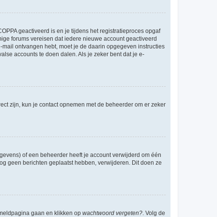
OPPA geactiveerd is en je tijdens het registratieproces opgaf
ommige forums vereisen dat iedere nieuwe account geactiveerd
 e-mail ontvangen hebt, moet je de daarin opgegeven instructies
lse accounts te doen dalen. Als je zeker bent dat je e-
rect zijn, kun je contact opnemen met de beheerder om er zeker
egevens) of een beheerder heeft je account verwijderd om één
e nog geen berichten geplaatst hebben, verwijderen. Dit doen ze
anmeldpagina gaan en klikken op
wachtwoord vergeten?
. Volg de