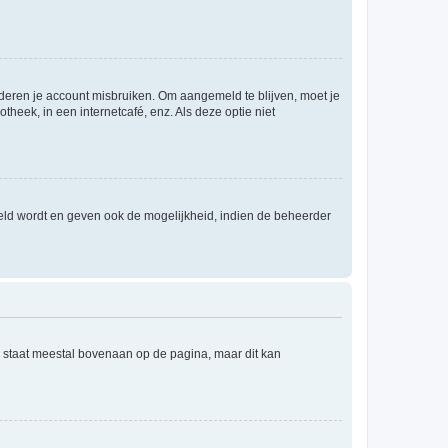
nderen je account misbruiken. Om aangemeld te blijven, moet je
theek, in een internetcafé, enz. Als deze optie niet
eld wordt en geven ook de mogelijkheid, indien de beheerder
e staat meestal bovenaan op de pagina, maar dit kan