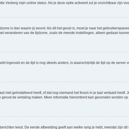
ptie
Verberg mijn online status
. Als je deze optie activeert zul je onzichtbaar zijn 
jdzone is dan waarin jij woont. Als dit het geval is, moet je naar het gebruikerspan
t veranderen van de tijdzone, zoals de meeste instellingen, alleen gedaan kunnen
 hebt ingevuld en de tijd is nog steeds anders, is waarschijnlijk de tijd op de serv
niet geïnstalleerd heeft, of dat nog niemand het forum in je taal vertaald heeft. Je
ag je gerust de vertaling maken. Meer informatie hieromtrent kan gevonden worden o
richten leest. De eerste afbeelding geeft aan welke rang je hebt, meestal zijn dit 