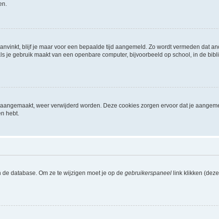
en.
aanvinkt, blijf je maar voor een bepaalde tijd aangemeld. Zo wordt vermeden dat a
ls je gebruik maakt van een openbare computer, bijvoorbeeld op school, in de biblio
ijn aangemaakt, weer verwijderd worden. Deze cookies zorgen ervoor dat je aangem
en hebt.
n de database. Om ze te wijzigen moet je op de
gebruikerspaneel
link klikken (dez