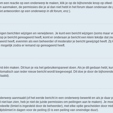
om een reactie op een onderwerp te maken, klik je op de bijhorende knop op ofwe
an aanmaken, de permissies die je al dan niet hebt in het forum staan onderaan de
et antwoorden op een onderwerp in dit forum, enz.
).
eigen berichten wijzigen en verwijderen. Je kunt een bericht wijzigen (soms maar voo
p je bericht gereageerd heeft, komt er onderaan je bericht een klein tekstje dat ze
ageerd heeft, evenmin als een beheerder of moderator je bericht gewijzigd heeft. 
r mogelijk zodra er iemand op gereageerd heeft.
rst één maken. Dit kun je via het gebruikerspaneel doen. Als je dit gedaan hebt, ku
automatisch aan ieder nieuw bericht wordt toegevoegd. Dit doe je door de bijhorende 
laatst).
erwerp aanmaakt (of het eerste bericht in een onderwerp bewerkt en als je daar pe
niet kan zien, heb je niet de juiste permissies om peilingen aan te maken). Je moet 
edeelte (limiet is ingesteld door de beheerder), met elke optie gescheiden door mi
jdslimiet in dagen voor de peiling (0 is een peiling van oneindige duur).