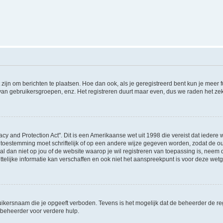
 zijn om berichten te plaatsen. Hoe dan ook, als je geregistreerd bent kun je meer
 van gebruikersgroepen, enz. Het registreren duurt maar even, dus we raden het ze
acy and Protection Act". Dit is een Amerikaanse wet uit 1998 die vereist dat ieder
 toestemming moet schriftelijk of op een andere wijze gegeven worden, zodat de 
et al dan niet op jou of de website waarop je wil registreren van toepassing is, nee
lijke informatie kan verschaffen en ook niet het aanspreekpunt is voor deze wetge
ikersnaam die je opgeeft verboden. Tevens is het mogelijk dat de beheerder de regi
beheerder voor verdere hulp.