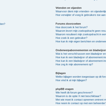
Vrienden en vijanden
Waarvoor dient mijn vrienden- en vijandenlij
Hoe verwijder of voeg ik gebruikers toe aan m
Forums doorzoeken
lden?
Hoe doorzoek ik het forum?
Waarom levert mijn zoekopdracht geen resu
Waarom resulteert mijn zoekopdracht in een
Hoe zoek ik een gebruiker?
Hoe kan ik mijn eigen berichten en onderw
Onderwerpabonnementen en bladwijzer
Wat is het verschil tussen een bladwijzer 
Hoe kan ik een bladwijzer of abonnement in
Hoe kan ik een bladwijzer of abonnement ins
Hoe zeg ik mijn abonnement op?
Bijlagen
Welke bijlagen worden toegestaan op dit fo
Hoe vind ik al mijn bijlagen?
phpBB vragen
Wie heeft dit forum geschreven?
Waarom is de optie X niet beschikbaar?
Met wie moet ik contact opnemen omtrent mis
Hoe neem ik contact op met een beheerder