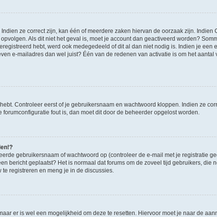
ndien ze correct zijn, kan één of meerdere zaken hiervan de oorzaak zijn. Indien C
es opvolgen. Als dit niet het geval is, moet je account dan geactiveerd worden? S
geregistreerd hebt, werd ook medegedeeld of dit al dan niet nodig is. Indien je een
ven e-mailadres dan wel juist? Één van de redenen van activatie is om het aantal va
 hebt. Controleer eerst of je gebruikersnaam en wachtwoord kloppen. Indien ze cor
 de forumconfiguratie fout is, dan moet dit door de beheerder opgelost worden.
den!?
eerde gebruikersnaam of wachtwoord op (controleer de e-mail met je registratie g
it een bericht geplaatst? Het is normaal dat forums om de zoveel tijd gebruikers, di
e registreren en meng je in de discussies.
 maar er is wel een mogelijkheid om deze te resetten. Hiervoor moet je naar de a