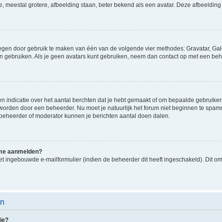
e, meestal grotere, afbeelding staan, beter bekend als een avatar. Deze afbeelding 
oegen door gebruik te maken van één van de volgende vier methodes: Gravatar, Gale
n gebruiken. Als je geen avatars kunt gebruiken, neem dan contact op met een beh
indicatie over het aantal berchten dat je hebt gemaakt of om bepaalde gebruikers 
d worden door een beheerder. Nu moet je natuurlijk het forum niet beginnen te sp
en beheerder of moderator kunnen je berichten aantal doen dalen.
k me aanmelden?
t ingebouwde e-mailformulier (indien de beheerder dit heeft ingeschakeld). Dit o
en
ie?