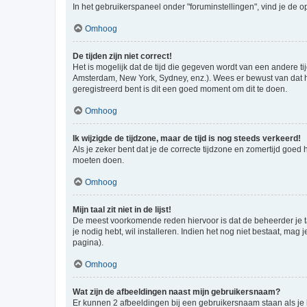
In het gebruikerspaneel onder "foruminstellingen", vind je de o
Omhoog
De tijden zijn niet correct!
Het is mogelijk dat de tijd die gegeven wordt van een andere ti
Amsterdam, New York, Sydney, enz.). Wees er bewust van dat he
geregistreerd bent is dit een goed moment om dit te doen.
Omhoog
Ik wijzigde de tijdzone, maar de tijd is nog steeds verkeerd!
Als je zeker bent dat je de correcte tijdzone en zomertijd goed
moeten doen.
Omhoog
Mijn taal zit niet in de lijst!
De meest voorkomende reden hiervoor is dat de beheerder je taal 
je nodig hebt, wil installeren. Indien het nog niet bestaat, m
pagina).
Omhoog
Wat zijn de afbeeldingen naast mijn gebruikersnaam?
Er kunnen 2 afbeeldingen bij een gebruikersnaam staan als je be