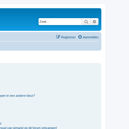
Zoek
Uitgebreid zoeken
Registreer
Aanmelden
pen in een andere kleur?
n!
nhoud van iemand op dit forum ontvangen!