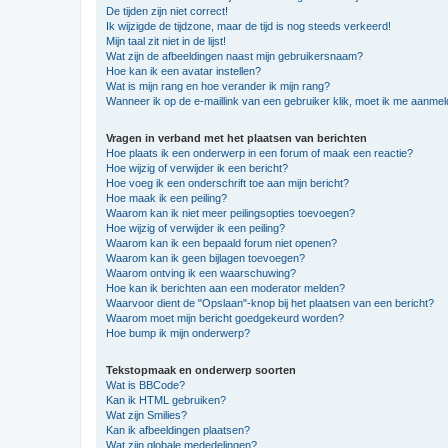
De tijden zijn niet correct!
Ik wijzigde de tijdzone, maar de tijd is nog steeds verkeerd!
Mijn taal zit niet in de lijst!
Wat zijn de afbeeldingen naast mijn gebruikersnaam?
Hoe kan ik een avatar instellen?
Wat is mijn rang en hoe verander ik mijn rang?
Wanneer ik op de e-maillink van een gebruiker klik, moet ik me aanme
Vragen in verband met het plaatsen van berichten
Hoe plaats ik een onderwerp in een forum of maak een reactie?
Hoe wijzig of verwijder ik een bericht?
Hoe voeg ik een onderschrift toe aan mijn bericht?
Hoe maak ik een peiling?
Waarom kan ik niet meer peilingsopties toevoegen?
Hoe wijzig of verwijder ik een peiling?
Waarom kan ik een bepaald forum niet openen?
Waarom kan ik geen bijlagen toevoegen?
Waarom ontving ik een waarschuwing?
Hoe kan ik berichten aan een moderator melden?
Waarvoor dient de "Opslaan"-knop bij het plaatsen van een bericht?
Waarom moet mijn bericht goedgekeurd worden?
Hoe bump ik mijn onderwerp?
Tekstopmaak en onderwerp soorten
Wat is BBCode?
Kan ik HTML gebruiken?
Wat zijn Smilies?
Kan ik afbeeldingen plaatsen?
Wat zijn globale mededelingen?