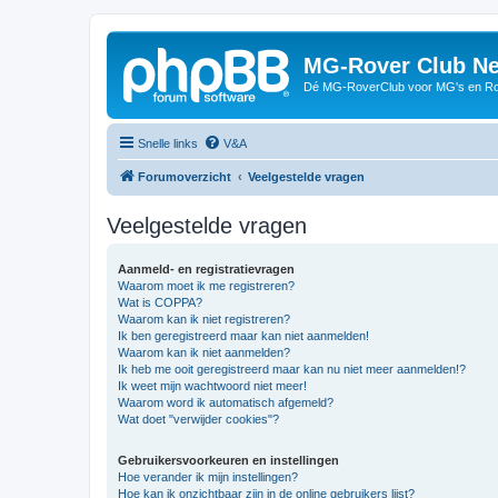
MG-Rover Club Ne
Dé MG-RoverClub voor MG's en Ro
Snelle links
V&A
Forumoverzicht
Veelgestelde vragen
Veelgestelde vragen
Aanmeld- en registratievragen
Waarom moet ik me registreren?
Wat is COPPA?
Waarom kan ik niet registreren?
Ik ben geregistreerd maar kan niet aanmelden!
Waarom kan ik niet aanmelden?
Ik heb me ooit geregistreerd maar kan nu niet meer aanmelden!?
Ik weet mijn wachtwoord niet meer!
Waarom word ik automatisch afgemeld?
Wat doet "verwijder cookies"?
Gebruikersvoorkeuren en instellingen
Hoe verander ik mijn instellingen?
Hoe kan ik onzichtbaar zijn in de online gebruikers lijst?