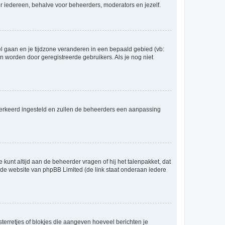
voor iedereen, behalve voor beheerders, moderators en jezelf.
eel gaan en je tijdzone veranderen in een bepaald gebied (vb:
 worden door geregistreerde gebruikers. Als je nog niet
er verkeerd ingesteld en zullen de beheerders een aanpassing
 kunt altijd aan de beheerder vragen of hij het talenpakket, dat
p de website van phpBB Limited (de link staat onderaan iedere
sterretjes of blokjes die aangeven hoeveel berichten je