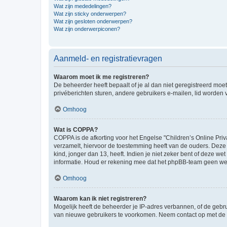
Wat zijn mededelingen?
Wat zijn sticky onderwerpen?
Wat zijn gesloten onderwerpen?
Wat zijn onderwerpiconen?
Aanmeld- en registratievragen
Waarom moet ik me registreren?
De beheerder heeft bepaalt of je al dan niet geregistreerd moet
privéberichten sturen, andere gebruikers e-mailen, lid worden
Omhoog
Wat is COPPA?
COPPA is de afkorting voor het Engelse "Children’s Online Priv
verzamelt, hiervoor de toestemming heeft van de ouders. Deze
kind, jonger dan 13, heeft. Indien je niet zeker bent of deze w
informatie. Houd er rekening mee dat het phpBB-team geen wette
Omhoog
Waarom kan ik niet registreren?
Mogelijk heeft de beheerder je IP-adres verbannen, of de gebru
van nieuwe gebruikers te voorkomen. Neem contact op met de 