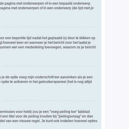
l de pagina met onderwerpen of in een bepaald onderwerp.
 pagina met onderwerpen of in een onderwerp (de lijst met
je
r een beperkte tijd nadat het geplaatst is) door te klikken op
gt hoeveel keer en wanneer je het bericht voor het laatst je
Zij kunnen wel een mededeling toevoegen, waarom ze je bericht
n je de optie
voeg mijn onderschrift toe
aanvinken als je een
optie te activeren in het gebruikerspaneel (het is nog altijd
rmissies voor hebt) zou je een "voeg peiling toe" tabblad
een titel voor de peiling invullen bij "peilingsvraag" en dan
ddel van een nieuwe regel. Je kunt ook instellen hoeveel opties