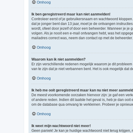
Omhoog
Ik ben geregistreerd maar kan niet aanmelden!
Controleer eerst of je gebruikersnaam en wachtwoord kloppen. I
dat je jonger bent dan 13 jaar, moet je de ontvangen instructi
wordt, ofwel door jezelf of door een beheerder. Wanneer je je 
volgen. Als je nooit een e-mail ontvangen hebt, was het opgege
mailadres correct was, neem dan contact op met de beheerder.
Omhoog
Waarom kan ik niet aanmelden?
Er zijn verschillende redenen mogelijk waarom je dit probleem
van te zijn dat je niet verbannen bent. Het is ook mogelijk dat
Omhoog
Ik heb me ooit geregistreerd maar kan nu niet meer aanmel
De meest voorkomende oorzaken hiervoor zijn: je gaf een verk
of andere reden. Indien dit laatste het geval is, heb je dan oo
om de database qua omvang te verkleinen. Probeer je opnieuw t
Omhoog
Ik weet mijn wachtwoord niet meer!
Geen paniek! Je kan je huidige wachtwoord niet terug krijgen,