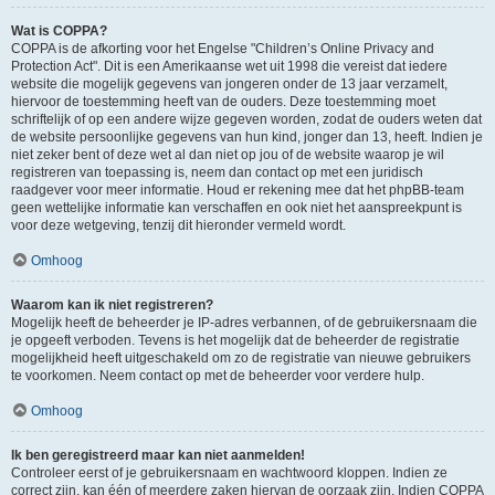
Wat is COPPA?
COPPA is de afkorting voor het Engelse "Children’s Online Privacy and
Protection Act". Dit is een Amerikaanse wet uit 1998 die vereist dat iedere
website die mogelijk gegevens van jongeren onder de 13 jaar verzamelt,
hiervoor de toestemming heeft van de ouders. Deze toestemming moet
schriftelijk of op een andere wijze gegeven worden, zodat de ouders weten dat
de website persoonlijke gegevens van hun kind, jonger dan 13, heeft. Indien je
niet zeker bent of deze wet al dan niet op jou of de website waarop je wil
registreren van toepassing is, neem dan contact op met een juridisch
raadgever voor meer informatie. Houd er rekening mee dat het phpBB-team
geen wettelijke informatie kan verschaffen en ook niet het aanspreekpunt is
voor deze wetgeving, tenzij dit hieronder vermeld wordt.
Omhoog
Waarom kan ik niet registreren?
Mogelijk heeft de beheerder je IP-adres verbannen, of de gebruikersnaam die
je opgeeft verboden. Tevens is het mogelijk dat de beheerder de registratie
mogelijkheid heeft uitgeschakeld om zo de registratie van nieuwe gebruikers
te voorkomen. Neem contact op met de beheerder voor verdere hulp.
Omhoog
Ik ben geregistreerd maar kan niet aanmelden!
Controleer eerst of je gebruikersnaam en wachtwoord kloppen. Indien ze
correct zijn, kan één of meerdere zaken hiervan de oorzaak zijn. Indien COPPA