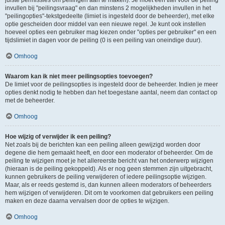
juiste permissies om peilingen aan te maken). Je moet een titel voor de peiling
invullen bij "peilingsvraag" en dan minstens 2 mogelijkheden invullen in het
"peilingopties"-tekstgedeelte (limiet is ingesteld door de beheerder), met elke
optie gescheiden door middel van een nieuwe regel. Je kunt ook instellen
hoeveel opties een gebruiker mag kiezen onder "opties per gebruiker" en een
tijdslimiet in dagen voor de peiling (0 is een peiling van oneindige duur).
Omhoog
Waarom kan ik niet meer peilingsopties toevoegen?
De limiet voor de peilingsopties is ingesteld door de beheerder. Indien je meer
opties denkt nodig te hebben dan het toegestane aantal, neem dan contact op
met de beheerder.
Omhoog
Hoe wijzig of verwijder ik een peiling?
Net zoals bij de berichten kan een peiling alleen gewijzigd worden door
degene die hem gemaakt heeft, en door een moderator of beheerder. Om de
peiling te wijzigen moet je het allereerste bericht van het onderwerp wijzigen
(hieraan is de peiling gekoppeld). Als er nog geen stemmen zijn uitgebracht,
kunnen gebruikers de peiling verwijderen of iedere peilingsoptie wijzigen.
Maar, als er reeds gestemd is, dan kunnen alleen moderators of beheerders
hem wijzigen of verwijderen. Dit om te voorkomen dat gebruikers een peiling
maken en deze daarna vervalsen door de opties te wijzigen.
Omhoog