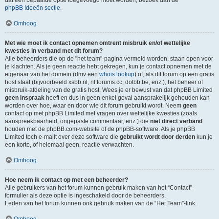
dat een bepaalde optie toegevoegd moet worden, bezoek dan de
phpBB Ideeën sectie
.
Omhoog
Met wie moet ik contact opnemen omtrent misbruik en/of wettelijke
kwesties in verband met dit forum?
Alle beheerders die op de "het team"-pagina vermeld worden, staan open voor
je klachten. Als je geen reactie hebt gekregen, kun je contact opnemen met de
eigenaar van het domein (dmv een
whois lookup
) of, als dit forum op een gratis
host staat (bijvoorbeeld xsbb.nl, nl.forums.cc, dotbb.be, enz.), het beheer of
misbruik-afdeling van de gratis host. Wees je er bewust van dat phpBB Limited
geen inspraak
heeft en dus in geen enkel geval aansprakelijk gehouden kan
worden over hoe, waar en door wie dit forum gebruikt wordt. Neem
geen
contact op met phpBB Limited met vragen over wettelijke kwesties (zoals
aanspreekbaarheid, ongepaste commentaar, enz.) die
niet direct verband
houden met de phpBB.com-website of de phpBB-software. Als je phpBB
Limited toch e-mailt over deze software die
gebruikt wordt door derden
kun je
een korte, of helemaal geen, reactie verwachten.
Omhoog
Hoe neem ik contact op met een beheerder?
Alle gebruikers van het forum kunnen gebruik maken van het “Contact”-
formulier als deze optie is ingeschakeld door de beheerders.
Leden van het forum kunnen ook gebruik maken van de “Het Team”-link.