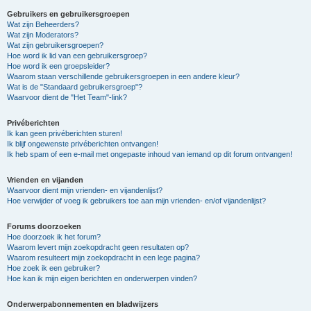
Gebruikers en gebruikersgroepen
Wat zijn Beheerders?
Wat zijn Moderators?
Wat zijn gebruikersgroepen?
Hoe word ik lid van een gebruikersgroep?
Hoe word ik een groepsleider?
Waarom staan verschillende gebruikersgroepen in een andere kleur?
Wat is de "Standaard gebruikersgroep"?
Waarvoor dient de "Het Team"-link?
Privéberichten
Ik kan geen privéberichten sturen!
Ik blijf ongewenste privéberichten ontvangen!
Ik heb spam of een e-mail met ongepaste inhoud van iemand op dit forum ontvangen!
Vrienden en vijanden
Waarvoor dient mijn vrienden- en vijandenlijst?
Hoe verwijder of voeg ik gebruikers toe aan mijn vrienden- en/of vijandenlijst?
Forums doorzoeken
Hoe doorzoek ik het forum?
Waarom levert mijn zoekopdracht geen resultaten op?
Waarom resulteert mijn zoekopdracht in een lege pagina?
Hoe zoek ik een gebruiker?
Hoe kan ik mijn eigen berichten en onderwerpen vinden?
Onderwerpabonnementen en bladwijzers