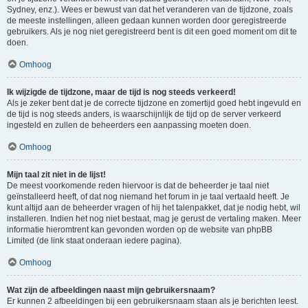
Sydney, enz.). Wees er bewust van dat het veranderen van de tijdzone, zoals
de meeste instellingen, alleen gedaan kunnen worden door geregistreerde
gebruikers. Als je nog niet geregistreerd bent is dit een goed moment om dit te
doen.
Omhoog
Ik wijzigde de tijdzone, maar de tijd is nog steeds verkeerd!
Als je zeker bent dat je de correcte tijdzone en zomertijd goed hebt ingevuld en
de tijd is nog steeds anders, is waarschijnlijk de tijd op de server verkeerd
ingesteld en zullen de beheerders een aanpassing moeten doen.
Omhoog
Mijn taal zit niet in de lijst!
De meest voorkomende reden hiervoor is dat de beheerder je taal niet
geïnstalleerd heeft, of dat nog niemand het forum in je taal vertaald heeft. Je
kunt altijd aan de beheerder vragen of hij het talenpakket, dat je nodig hebt, wil
installeren. Indien het nog niet bestaat, mag je gerust de vertaling maken. Meer
informatie hieromtrent kan gevonden worden op de website van phpBB
Limited (de link staat onderaan iedere pagina).
Omhoog
Wat zijn de afbeeldingen naast mijn gebruikersnaam?
Er kunnen 2 afbeeldingen bij een gebruikersnaam staan als je berichten leest.