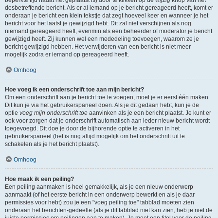
beperkte tijd nadat het geplaatst is) door te klikken op de
wijzig
knop van het
desbetreffende bericht. Als er al iemand op je bericht gereageerd heeft, komt er
onderaan je bericht een klein tekstje dat zegt hoeveel keer en wanneer je het
bericht voor het laatst je gewijzigd hebt. Dit zal niet verschijnen als nog
niemand gereageerd heeft, evenmin als een beheerder of moderator je bericht
gewijzigd heeft. Zij kunnen wel een mededeling toevoegen, waarom ze je
bericht gewijzigd hebben. Het verwijderen van een bericht is niet meer
mogelijk zodra er iemand op gereageerd heeft.
Omhoog
Hoe voeg ik een onderschrift toe aan mijn bericht?
Om een onderschrift aan je bericht toe te voegen, moet je er eerst één maken.
Dit kun je via het gebruikerspaneel doen. Als je dit gedaan hebt, kun je de
optie
voeg mijn onderschrift toe
aanvinken als je een bericht plaatst. Je kunt er
ook voor zorgen dat je onderschrift automatisch aan ieder nieuw bericht wordt
toegevoegd. Dit doe je door de bijhorende optie te activeren in het
gebruikerspaneel (het is nog altijd mogelijk om het onderschrift uit te
schakelen als je het bericht plaatst).
Omhoog
Hoe maak ik een peiling?
Een peiling aanmaken is heel gemakkelijk, als je een nieuw onderwerp
aanmaakt (of het eerste bericht in een onderwerp bewerkt en als je daar
permissies voor hebt) zou je een "voeg peiling toe" tabblad moeten zien
onderaan het berichten-gedeelte (als je dit tabblad niet kan zien, heb je niet de