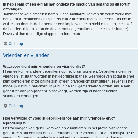
Ik heb spam of een e-mail met ongepaste inhoud van iemand op dit forum
ontvangen!
Jammer dat we dit moeten horen. Het e-mailformulier van dit forum werkt met
een aantal technieken om zenders van zulke berichten te traceren. Het beste
wat je kan doen is de beheerder een kopie van het bericht e-mailen, inclusief
de headers (hierin staan de details van de gebruiker die de e-mail stuurde).
Deze zal dan de nodige stappen ondernemen.
Omhoog
Vrienden en vijanden
Waarvoor dient mijn vrienden- en vijandenlijst?
Hiermee kun je andere gebruikers op het forum sorteren. Gebruikers die in je
vriendenlijst staan worden in het gebruikerspaneel weergegeven zodat je snel
kunt controleren of ze online zijn, of een privébericht kunt sturen. Tevens is het
mogelijk dat hun berichten, in je huidige stijl, gemarkeerd worden. Als je een
gebruiker aan je vijandenlijst toevoegt, worden zijn of haar berichten
standaard verborgen.
Omhoog
Hoe verwijder of voeg ik gebruikers toe aan mijn vrienden- en/of
vijandenlijst?
Het toevoegen van gebruikers kan op 2 manieren. In het profiel van iedere
gebruiker staat een link om de gebruiker aan je vrienden- of vijandenlijst toe te