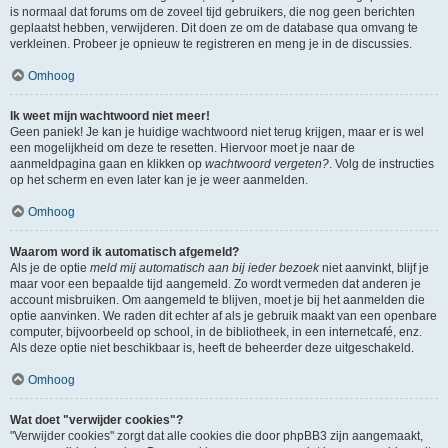
is normaal dat forums om de zoveel tijd gebruikers, die nog geen berichten
geplaatst hebben, verwijderen. Dit doen ze om de database qua omvang te
verkleinen. Probeer je opnieuw te registreren en meng je in de discussies.
Omhoog
Ik weet mijn wachtwoord niet meer!
Geen paniek! Je kan je huidige wachtwoord niet terug krijgen, maar er is wel
een mogelijkheid om deze te resetten. Hiervoor moet je naar de
aanmeldpagina gaan en klikken op
wachtwoord vergeten?
. Volg de instructies
op het scherm en even later kan je je weer aanmelden.
Omhoog
Waarom word ik automatisch afgemeld?
Als je de optie
meld mij automatisch aan bij ieder bezoek
niet aanvinkt, blijf je
maar voor een bepaalde tijd aangemeld. Zo wordt vermeden dat anderen je
account misbruiken. Om aangemeld te blijven, moet je bij het aanmelden die
optie aanvinken. We raden dit echter af als je gebruik maakt van een openbare
computer, bijvoorbeeld op school, in de bibliotheek, in een internetcafé, enz.
Als deze optie niet beschikbaar is, heeft de beheerder deze uitgeschakeld.
Omhoog
Wat doet "verwijder cookies"?
"Verwijder cookies" zorgt dat alle cookies die door phpBB3 zijn aangemaakt,