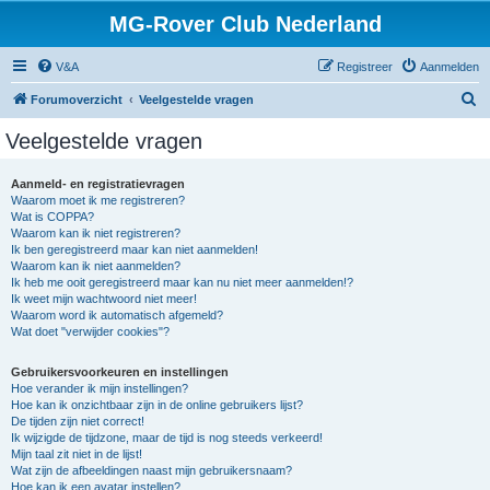
MG-Rover Club Nederland
V&A
Registreer
Aanmelden
Z
Forumoverzicht
Veelgestelde vragen
o
Veelgestelde vragen
e
k
Aanmeld- en registratievragen
Waarom moet ik me registreren?
Wat is COPPA?
Waarom kan ik niet registreren?
Ik ben geregistreerd maar kan niet aanmelden!
Waarom kan ik niet aanmelden?
Ik heb me ooit geregistreerd maar kan nu niet meer aanmelden!?
Ik weet mijn wachtwoord niet meer!
Waarom word ik automatisch afgemeld?
Wat doet "verwijder cookies"?
Gebruikersvoorkeuren en instellingen
Hoe verander ik mijn instellingen?
Hoe kan ik onzichtbaar zijn in de online gebruikers lijst?
De tijden zijn niet correct!
Ik wijzigde de tijdzone, maar de tijd is nog steeds verkeerd!
Mijn taal zit niet in de lijst!
Wat zijn de afbeeldingen naast mijn gebruikersnaam?
Hoe kan ik een avatar instellen?