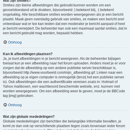
Wat zijn Smilies?
Smilies zijn kleine afbeeldingen die gebruikt kunnen worden om een
gevoelstoestand uit te drukken, bijvoorbeeld :) betekent blij, :( betekent
ongelukkig. Alle beschikbare smilies worden weergegeven als je een bericht
plaatst. Maak geen overdadig gebruik van smilies, ze maken een bericht snel
onleesbaar wat er toe kan leiden dat een moderator je bericht aanpast of heel
je bericht verwijdert. De beheerder kan ook een maximaal aantal smilies, dat in
een bericht gebruikt mag worden, bepaald hebben.
Omhoog
Kan ik afbeeldingen plaatsen?
Ja, je kunt afbeeldingen in je bericht weergeven. Als de beheerder bijlagen
toelaat kun je een afbeelding naar het forum uploaden. Anders moet je er voor
zorgen dat de afbeelding op een andere publieke server beschikbaar is,
bijvoorbeeld http://www.voorbeeld.com/mijn_afbeelding.gif. Linken naar een
afbeelding op je eigen computer is onmogelijk (tenzij het een publieke server
is). Ook afbeeldingen die een authentificatie vereisen zoals in: Hotmail of
Yahoo mailboxen, een wachtwoord beschermde website, enz. kunnen niet
worden weergegeven. Om een afbeelding weer te geven, moet je de BBCode
tag [img] gebruiken.
Omhoog
Wat zijn globale mededelingen?
Globale mededelingen zijn berichten die belangrijke informatie bevatten, je
komt ze dan ook op verschillende plaatsen tegen zoals bovenaan ieder forum