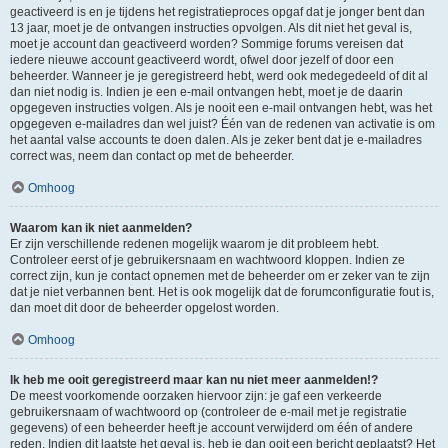
geactiveerd is en je tijdens het registratieproces opgaf dat je jonger bent dan
13 jaar, moet je de ontvangen instructies opvolgen. Als dit niet het geval is,
moet je account dan geactiveerd worden? Sommige forums vereisen dat
iedere nieuwe account geactiveerd wordt, ofwel door jezelf of door een
beheerder. Wanneer je je geregistreerd hebt, werd ook medegedeeld of dit al
dan niet nodig is. Indien je een e-mail ontvangen hebt, moet je de daarin
opgegeven instructies volgen. Als je nooit een e-mail ontvangen hebt, was het
opgegeven e-mailadres dan wel juist? Één van de redenen van activatie is om
het aantal valse accounts te doen dalen. Als je zeker bent dat je e-mailadres
correct was, neem dan contact op met de beheerder.
Omhoog
Waarom kan ik niet aanmelden?
Er zijn verschillende redenen mogelijk waarom je dit probleem hebt.
Controleer eerst of je gebruikersnaam en wachtwoord kloppen. Indien ze
correct zijn, kun je contact opnemen met de beheerder om er zeker van te zijn
dat je niet verbannen bent. Het is ook mogelijk dat de forumconfiguratie fout is,
dan moet dit door de beheerder opgelost worden.
Omhoog
Ik heb me ooit geregistreerd maar kan nu niet meer aanmelden!?
De meest voorkomende oorzaken hiervoor zijn: je gaf een verkeerde
gebruikersnaam of wachtwoord op (controleer de e-mail met je registratie
gegevens) of een beheerder heeft je account verwijderd om één of andere
reden. Indien dit laatste het geval is, heb je dan ooit een bericht geplaatst? Het