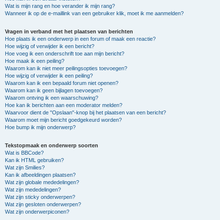
Wat is mijn rang en hoe verander ik mijn rang?
Wanneer ik op de e-maillink van een gebruiker klik, moet ik me aanmelden?
Vragen in verband met het plaatsen van berichten
Hoe plaats ik een onderwerp in een forum of maak een reactie?
Hoe wijzig of verwijder ik een bericht?
Hoe voeg ik een onderschrift toe aan mijn bericht?
Hoe maak ik een peiling?
Waarom kan ik niet meer peilingsopties toevoegen?
Hoe wijzig of verwijder ik een peiling?
Waarom kan ik een bepaald forum niet openen?
Waarom kan ik geen bijlagen toevoegen?
Waarom ontving ik een waarschuwing?
Hoe kan ik berichten aan een moderator melden?
Waarvoor dient de "Opslaan"-knop bij het plaatsen van een bericht?
Waarom moet mijn bericht goedgekeurd worden?
Hoe bump ik mijn onderwerp?
Tekstopmaak en onderwerp soorten
Wat is BBCode?
Kan ik HTML gebruiken?
Wat zijn Smilies?
Kan ik afbeeldingen plaatsen?
Wat zijn globale mededelingen?
Wat zijn mededelingen?
Wat zijn sticky onderwerpen?
Wat zijn gesloten onderwerpen?
Wat zijn onderwerpiconen?