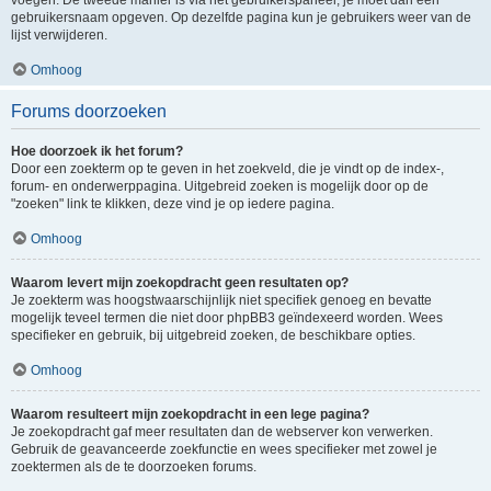
voegen. De tweede manier is via het gebruikerspaneel, je moet dan een
gebruikersnaam opgeven. Op dezelfde pagina kun je gebruikers weer van de
lijst verwijderen.
Omhoog
Forums doorzoeken
Hoe doorzoek ik het forum?
Door een zoekterm op te geven in het zoekveld, die je vindt op de index-,
forum- en onderwerppagina. Uitgebreid zoeken is mogelijk door op de
"zoeken" link te klikken, deze vind je op iedere pagina.
Omhoog
Waarom levert mijn zoekopdracht geen resultaten op?
Je zoekterm was hoogstwaarschijnlijk niet specifiek genoeg en bevatte
mogelijk teveel termen die niet door phpBB3 geïndexeerd worden. Wees
specifieker en gebruik, bij uitgebreid zoeken, de beschikbare opties.
Omhoog
Waarom resulteert mijn zoekopdracht in een lege pagina?
Je zoekopdracht gaf meer resultaten dan de webserver kon verwerken.
Gebruik de geavanceerde zoekfunctie en wees specifieker met zowel je
zoektermen als de te doorzoeken forums.