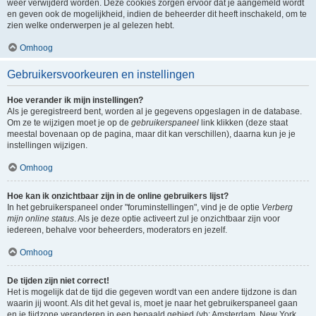
weer verwijderd worden. Deze cookies zorgen ervoor dat je aangemeld wordt
en geven ook de mogelijkheid, indien de beheerder dit heeft inschakeld, om te
zien welke onderwerpen je al gelezen hebt.
Omhoog
Gebruikersvoorkeuren en instellingen
Hoe verander ik mijn instellingen?
Als je geregistreerd bent, worden al je gegevens opgeslagen in de database.
Om ze te wijzigen moet je op de
gebruikerspaneel
link klikken (deze staat
meestal bovenaan op de pagina, maar dit kan verschillen), daarna kun je je
instellingen wijzigen.
Omhoog
Hoe kan ik onzichtbaar zijn in de online gebruikers lijst?
In het gebruikerspaneel onder "foruminstellingen", vind je de optie
Verberg
mijn online status
. Als je deze optie activeert zul je onzichtbaar zijn voor
iedereen, behalve voor beheerders, moderators en jezelf.
Omhoog
De tijden zijn niet correct!
Het is mogelijk dat de tijd die gegeven wordt van een andere tijdzone is dan
waarin jij woont. Als dit het geval is, moet je naar het gebruikerspaneel gaan
en je tijdzone veranderen in een bepaald gebied (vb: Amsterdam, New York,