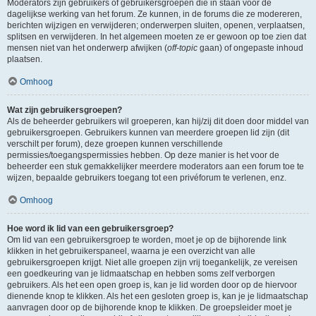
Moderators zijn gebruikers of gebruikersgroepen die in staan voor de
dagelijkse werking van het forum. Ze kunnen, in de forums die ze modereren,
berichten wijzigen en verwijderen; onderwerpen sluiten, openen, verplaatsen,
splitsen en verwijderen. In het algemeen moeten ze er gewoon op toe zien dat
mensen niet van het onderwerp afwijken (
off-topic
gaan) of ongepaste inhoud
plaatsen.
Omhoog
Wat zijn gebruikersgroepen?
Als de beheerder gebruikers wil groeperen, kan hij/zij dit doen door middel van
gebruikersgroepen. Gebruikers kunnen van meerdere groepen lid zijn (dit
verschilt per forum), deze groepen kunnen verschillende
permissies/toegangspermissies hebben. Op deze manier is het voor de
beheerder een stuk gemakkelijker meerdere moderators aan een forum toe te
wijzen, bepaalde gebruikers toegang tot een privéforum te verlenen, enz.
Omhoog
Hoe word ik lid van een gebruikersgroep?
Om lid van een gebruikersgroep te worden, moet je op de bijhorende link
klikken in het gebruikerspaneel, waarna je een overzicht van alle
gebruikersgroepen krijgt. Niet alle groepen zijn vrij toegankelijk, ze vereisen
een goedkeuring van je lidmaatschap en hebben soms zelf verborgen
gebruikers. Als het een open groep is, kan je lid worden door op de hiervoor
dienende knop te klikken. Als het een gesloten groep is, kan je je lidmaatschap
aanvragen door op de bijhorende knop te klikken. De groepsleider moet je