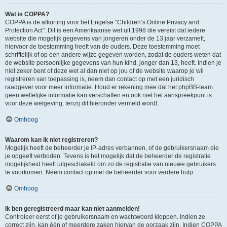
Wat is COPPA?
COPPA is de afkorting voor het Engelse "Children’s Online Privacy and
Protection Act". Dit is een Amerikaanse wet uit 1998 die vereist dat iedere
website die mogelijk gegevens van jongeren onder de 13 jaar verzamelt,
hiervoor de toestemming heeft van de ouders. Deze toestemming moet
schriftelijk of op een andere wijze gegeven worden, zodat de ouders weten dat
de website persoonlijke gegevens van hun kind, jonger dan 13, heeft. Indien je
niet zeker bent of deze wet al dan niet op jou of de website waarop je wil
registreren van toepassing is, neem dan contact op met een juridisch
raadgever voor meer informatie. Houd er rekening mee dat het phpBB-team
geen wettelijke informatie kan verschaffen en ook niet het aanspreekpunt is
voor deze wetgeving, tenzij dit hieronder vermeld wordt.
Omhoog
Waarom kan ik niet registreren?
Mogelijk heeft de beheerder je IP-adres verbannen, of de gebruikersnaam die
je opgeeft verboden. Tevens is het mogelijk dat de beheerder de registratie
mogelijkheid heeft uitgeschakeld om zo de registratie van nieuwe gebruikers
te voorkomen. Neem contact op met de beheerder voor verdere hulp.
Omhoog
Ik ben geregistreerd maar kan niet aanmelden!
Controleer eerst of je gebruikersnaam en wachtwoord kloppen. Indien ze
correct zijn, kan één of meerdere zaken hiervan de oorzaak zijn. Indien COPPA