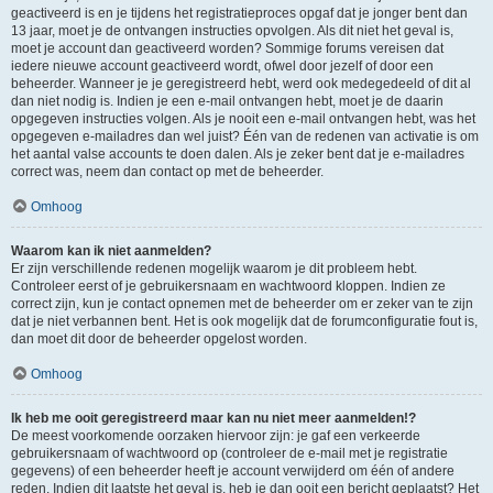
geactiveerd is en je tijdens het registratieproces opgaf dat je jonger bent dan
13 jaar, moet je de ontvangen instructies opvolgen. Als dit niet het geval is,
moet je account dan geactiveerd worden? Sommige forums vereisen dat
iedere nieuwe account geactiveerd wordt, ofwel door jezelf of door een
beheerder. Wanneer je je geregistreerd hebt, werd ook medegedeeld of dit al
dan niet nodig is. Indien je een e-mail ontvangen hebt, moet je de daarin
opgegeven instructies volgen. Als je nooit een e-mail ontvangen hebt, was het
opgegeven e-mailadres dan wel juist? Één van de redenen van activatie is om
het aantal valse accounts te doen dalen. Als je zeker bent dat je e-mailadres
correct was, neem dan contact op met de beheerder.
Omhoog
Waarom kan ik niet aanmelden?
Er zijn verschillende redenen mogelijk waarom je dit probleem hebt.
Controleer eerst of je gebruikersnaam en wachtwoord kloppen. Indien ze
correct zijn, kun je contact opnemen met de beheerder om er zeker van te zijn
dat je niet verbannen bent. Het is ook mogelijk dat de forumconfiguratie fout is,
dan moet dit door de beheerder opgelost worden.
Omhoog
Ik heb me ooit geregistreerd maar kan nu niet meer aanmelden!?
De meest voorkomende oorzaken hiervoor zijn: je gaf een verkeerde
gebruikersnaam of wachtwoord op (controleer de e-mail met je registratie
gegevens) of een beheerder heeft je account verwijderd om één of andere
reden. Indien dit laatste het geval is, heb je dan ooit een bericht geplaatst? Het