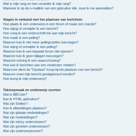
Wat is mijn rang en hoe verander ik mijn rang?
Wanneer ik op de e-maillink van een gebruiker klik, moet ik me aanmelden?
Vragen in verband met het plaatsen van berichten
Hoe plaats ik een onderwerp in een forum of maak een reactie?
Hoe wijzig of verwijder ik een bericht?
Hoe voeg ik een onderschrift toe aan mijn bericht?
Hoe maak ik een peiling?
Waarom kan ik niet meer peilingsopties toevoegen?
Hoe wijzig of verwijder ik een peiling?
Waarom kan ik een bepaald forum niet openen?
Waarom kan ik geen bijlagen toevoegen?
Waarom ontving ik een waarschuwing?
Hoe kan ik berichten aan een moderator melden?
Waarvoor dient de "Opslaan"-knop bij het plaatsen van een bericht?
Waarom moet mijn bericht goedgekeurd worden?
Hoe bump ik mijn onderwerp?
Tekstopmaak en onderwerp soorten
Wat is BBCode?
Kan ik HTML gebruiken?
Wat zijn Smilies?
Kan ik afbeeldingen plaatsen?
Wat zijn globale mededelingen?
Wat zijn mededelingen?
Wat zijn sticky onderwerpen?
Wat zijn gesloten onderwerpen?
Wat zijn onderwerpiconen?