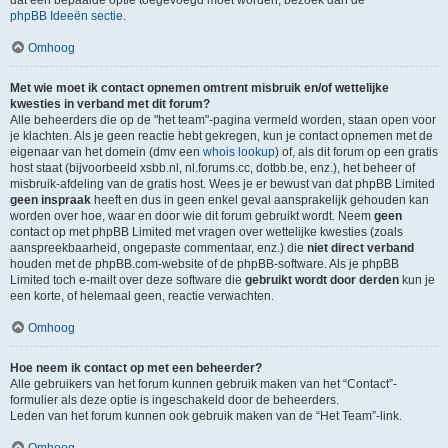
dat een bepaalde optie toegevoegd moet worden, bezoek dan de
phpBB Ideeën sectie
.
Omhoog
Met wie moet ik contact opnemen omtrent misbruik en/of wettelijke
kwesties in verband met dit forum?
Alle beheerders die op de "het team"-pagina vermeld worden, staan open voor
je klachten. Als je geen reactie hebt gekregen, kun je contact opnemen met de
eigenaar van het domein (dmv een
whois lookup
) of, als dit forum op een gratis
host staat (bijvoorbeeld xsbb.nl, nl.forums.cc, dotbb.be, enz.), het beheer of
misbruik-afdeling van de gratis host. Wees je er bewust van dat phpBB Limited
geen inspraak
heeft en dus in geen enkel geval aansprakelijk gehouden kan
worden over hoe, waar en door wie dit forum gebruikt wordt. Neem
geen
contact op met phpBB Limited met vragen over wettelijke kwesties (zoals
aanspreekbaarheid, ongepaste commentaar, enz.) die
niet direct verband
houden met de phpBB.com-website of de phpBB-software. Als je phpBB
Limited toch e-mailt over deze software die
gebruikt wordt door derden
kun je
een korte, of helemaal geen, reactie verwachten.
Omhoog
Hoe neem ik contact op met een beheerder?
Alle gebruikers van het forum kunnen gebruik maken van het “Contact”-
formulier als deze optie is ingeschakeld door de beheerders.
Leden van het forum kunnen ook gebruik maken van de “Het Team”-link.