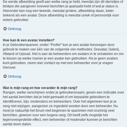
De eerste afbeelding geeft aan welke rang je hebt, meestal zijn dit sterretjes of
blokjes die aangeven hoeveel berichten je geplaatst hebt of wat je status is.
Hieronder kan nog een tweede, meestal grotere, afbeelding staan, beter
bekend als een avatar. Deze afbeelding is meestal uniek of persoonlijk voor
iedere gebruiker.
Omhoog
Hoe kan ik een avatar instellen?
In je Gebruikerspaneel, onder “Profiel” kun je een avatar toevoegen door
gebruik te maken van één van de volgende vier methodes: Gravatar, Galerij,
Afstand of Upload. Het is aan de beheerders om avatars in te schakelen en om
te kiezen op welke manier je een avatar kan gebruiken. Als je geen avatars
kunt gebruiken, neem dan contact op met een beheerder voor je vragen
hierover.
Omhoog
Wat is mijn rang en hoe verander ik mijn rang?
Rangen, welke verschijnen onder je gebruikersnaam, geven een indicatie over
het aantal berchten dat je hebt gemaakt of om bepaalde gebruikers te
identificeren, bijv. moderators en beheerders. Over het algemeen kun je je
rang niet wijzigen, aangezien ze ingesteld worden door een beheerder. Nu
moet je natuurlijk het forum niet beginnen te spammen met onzinnig veel
berichten, gewoon voor een hogere rang. Dit heeft zelfs mogelijk het
tegenovergestelde effect, een beheerder of moderator kunnen je berichten
aantal doen dalen.