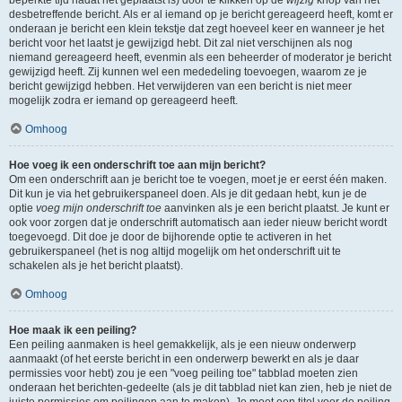
beperkte tijd nadat het geplaatst is) door te klikken op de
wijzig
knop van het
desbetreffende bericht. Als er al iemand op je bericht gereageerd heeft, komt er
onderaan je bericht een klein tekstje dat zegt hoeveel keer en wanneer je het
bericht voor het laatst je gewijzigd hebt. Dit zal niet verschijnen als nog
niemand gereageerd heeft, evenmin als een beheerder of moderator je bericht
gewijzigd heeft. Zij kunnen wel een mededeling toevoegen, waarom ze je
bericht gewijzigd hebben. Het verwijderen van een bericht is niet meer
mogelijk zodra er iemand op gereageerd heeft.
Omhoog
Hoe voeg ik een onderschrift toe aan mijn bericht?
Om een onderschrift aan je bericht toe te voegen, moet je er eerst één maken.
Dit kun je via het gebruikerspaneel doen. Als je dit gedaan hebt, kun je de
optie
voeg mijn onderschrift toe
aanvinken als je een bericht plaatst. Je kunt er
ook voor zorgen dat je onderschrift automatisch aan ieder nieuw bericht wordt
toegevoegd. Dit doe je door de bijhorende optie te activeren in het
gebruikerspaneel (het is nog altijd mogelijk om het onderschrift uit te
schakelen als je het bericht plaatst).
Omhoog
Hoe maak ik een peiling?
Een peiling aanmaken is heel gemakkelijk, als je een nieuw onderwerp
aanmaakt (of het eerste bericht in een onderwerp bewerkt en als je daar
permissies voor hebt) zou je een "voeg peiling toe" tabblad moeten zien
onderaan het berichten-gedeelte (als je dit tabblad niet kan zien, heb je niet de