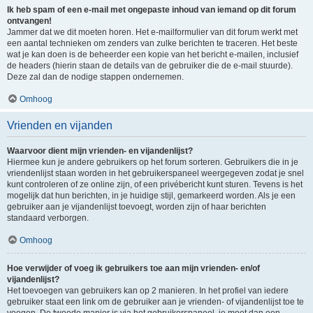
Ik heb spam of een e-mail met ongepaste inhoud van iemand op dit forum
ontvangen!
Jammer dat we dit moeten horen. Het e-mailformulier van dit forum werkt met
een aantal technieken om zenders van zulke berichten te traceren. Het beste
wat je kan doen is de beheerder een kopie van het bericht e-mailen, inclusief
de headers (hierin staan de details van de gebruiker die de e-mail stuurde).
Deze zal dan de nodige stappen ondernemen.
Omhoog
Vrienden en vijanden
Waarvoor dient mijn vrienden- en vijandenlijst?
Hiermee kun je andere gebruikers op het forum sorteren. Gebruikers die in je
vriendenlijst staan worden in het gebruikerspaneel weergegeven zodat je snel
kunt controleren of ze online zijn, of een privébericht kunt sturen. Tevens is het
mogelijk dat hun berichten, in je huidige stijl, gemarkeerd worden. Als je een
gebruiker aan je vijandenlijst toevoegt, worden zijn of haar berichten
standaard verborgen.
Omhoog
Hoe verwijder of voeg ik gebruikers toe aan mijn vrienden- en/of
vijandenlijst?
Het toevoegen van gebruikers kan op 2 manieren. In het profiel van iedere
gebruiker staat een link om de gebruiker aan je vrienden- of vijandenlijst toe te