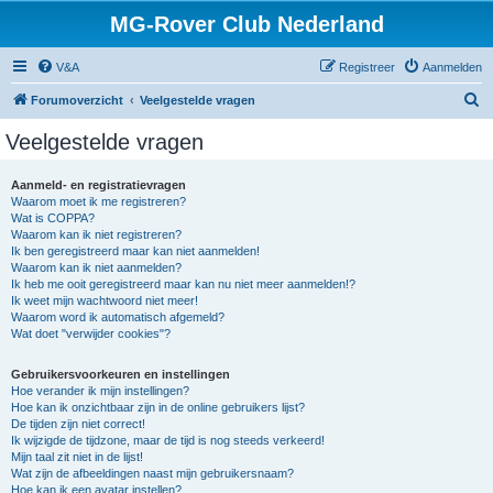
MG-Rover Club Nederland
V&A
Registreer
Aanmelden
Z
Forumoverzicht
Veelgestelde vragen
o
Veelgestelde vragen
e
k
Aanmeld- en registratievragen
Waarom moet ik me registreren?
Wat is COPPA?
Waarom kan ik niet registreren?
Ik ben geregistreerd maar kan niet aanmelden!
Waarom kan ik niet aanmelden?
Ik heb me ooit geregistreerd maar kan nu niet meer aanmelden!?
Ik weet mijn wachtwoord niet meer!
Waarom word ik automatisch afgemeld?
Wat doet "verwijder cookies"?
Gebruikersvoorkeuren en instellingen
Hoe verander ik mijn instellingen?
Hoe kan ik onzichtbaar zijn in de online gebruikers lijst?
De tijden zijn niet correct!
Ik wijzigde de tijdzone, maar de tijd is nog steeds verkeerd!
Mijn taal zit niet in de lijst!
Wat zijn de afbeeldingen naast mijn gebruikersnaam?
Hoe kan ik een avatar instellen?