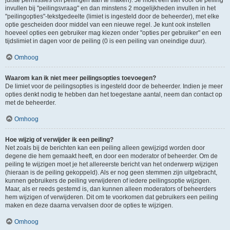
juiste permissies om peilingen aan te maken). Je moet een titel voor de peiling
invullen bij "peilingsvraag" en dan minstens 2 mogelijkheden invullen in het
"peilingopties"-tekstgedeelte (limiet is ingesteld door de beheerder), met elke
optie gescheiden door middel van een nieuwe regel. Je kunt ook instellen
hoeveel opties een gebruiker mag kiezen onder "opties per gebruiker" en een
tijdslimiet in dagen voor de peiling (0 is een peiling van oneindige duur).
Omhoog
Waarom kan ik niet meer peilingsopties toevoegen?
De limiet voor de peilingsopties is ingesteld door de beheerder. Indien je meer
opties denkt nodig te hebben dan het toegestane aantal, neem dan contact op
met de beheerder.
Omhoog
Hoe wijzig of verwijder ik een peiling?
Net zoals bij de berichten kan een peiling alleen gewijzigd worden door
degene die hem gemaakt heeft, en door een moderator of beheerder. Om de
peiling te wijzigen moet je het allereerste bericht van het onderwerp wijzigen
(hieraan is de peiling gekoppeld). Als er nog geen stemmen zijn uitgebracht,
kunnen gebruikers de peiling verwijderen of iedere peilingsoptie wijzigen.
Maar, als er reeds gestemd is, dan kunnen alleen moderators of beheerders
hem wijzigen of verwijderen. Dit om te voorkomen dat gebruikers een peiling
maken en deze daarna vervalsen door de opties te wijzigen.
Omhoog