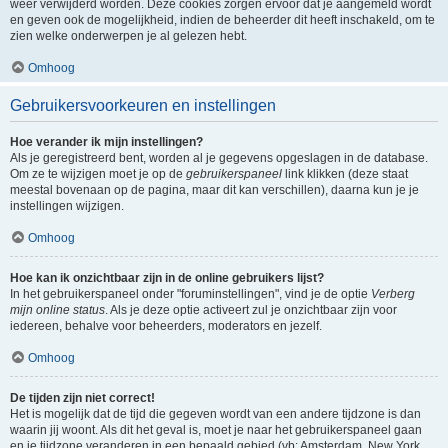
weer verwijderd worden. Deze cookies zorgen ervoor dat je aangemeld wordt
en geven ook de mogelijkheid, indien de beheerder dit heeft inschakeld, om te
zien welke onderwerpen je al gelezen hebt.
Omhoog
Gebruikersvoorkeuren en instellingen
Hoe verander ik mijn instellingen?
Als je geregistreerd bent, worden al je gegevens opgeslagen in de database.
Om ze te wijzigen moet je op de
gebruikerspaneel
link klikken (deze staat
meestal bovenaan op de pagina, maar dit kan verschillen), daarna kun je je
instellingen wijzigen.
Omhoog
Hoe kan ik onzichtbaar zijn in de online gebruikers lijst?
In het gebruikerspaneel onder "foruminstellingen", vind je de optie
Verberg
mijn online status
. Als je deze optie activeert zul je onzichtbaar zijn voor
iedereen, behalve voor beheerders, moderators en jezelf.
Omhoog
De tijden zijn niet correct!
Het is mogelijk dat de tijd die gegeven wordt van een andere tijdzone is dan
waarin jij woont. Als dit het geval is, moet je naar het gebruikerspaneel gaan
en je tijdzone veranderen in een bepaald gebied (vb: Amsterdam, New York,