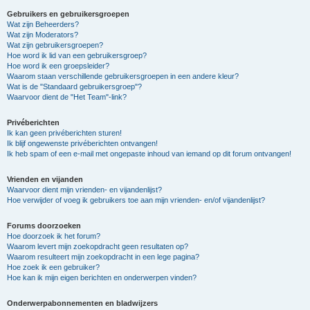
Gebruikers en gebruikersgroepen
Wat zijn Beheerders?
Wat zijn Moderators?
Wat zijn gebruikersgroepen?
Hoe word ik lid van een gebruikersgroep?
Hoe word ik een groepsleider?
Waarom staan verschillende gebruikersgroepen in een andere kleur?
Wat is de "Standaard gebruikersgroep"?
Waarvoor dient de "Het Team"-link?
Privéberichten
Ik kan geen privéberichten sturen!
Ik blijf ongewenste privéberichten ontvangen!
Ik heb spam of een e-mail met ongepaste inhoud van iemand op dit forum ontvangen!
Vrienden en vijanden
Waarvoor dient mijn vrienden- en vijandenlijst?
Hoe verwijder of voeg ik gebruikers toe aan mijn vrienden- en/of vijandenlijst?
Forums doorzoeken
Hoe doorzoek ik het forum?
Waarom levert mijn zoekopdracht geen resultaten op?
Waarom resulteert mijn zoekopdracht in een lege pagina?
Hoe zoek ik een gebruiker?
Hoe kan ik mijn eigen berichten en onderwerpen vinden?
Onderwerpabonnementen en bladwijzers