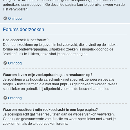
voegen. De tweede manier is via het gebruikerspaneel, je moet dan een
gebruikersnaam opgeven. Op dezelfde pagina kun je gebruikers weer van de
lijst verwijderen.
Omhoog
Forums doorzoeken
Hoe doorzoek ik het forum?
Door een zoekterm op te geven in het zoekveld, die je vindt op de index-,
forum- en onderwerppagina. Uitgebreid zoeken is mogelijk door op de
"zoeken" link te klikken, deze vind je op iedere pagina.
Omhoog
Waarom levert mijn zoekopdracht geen resultaten op?
Je zoekterm was hoogstwaarschijnlijk niet specifiek genoeg en bevatte
mogelijk teveel termen die niet door phpBB3 geïndexeerd worden. Wees
specifieker en gebruik, bij uitgebreid zoeken, de beschikbare opties.
Omhoog
Waarom resulteert mijn zoekopdracht in een lege pagina?
Je zoekopdracht gaf meer resultaten dan de webserver kon verwerken.
Gebruik de geavanceerde zoekfunctie en wees specifieker met zowel je
zoektermen als de te doorzoeken forums.