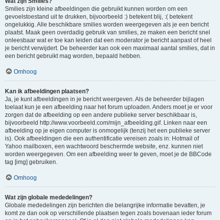
Wat zijn Smilies?
Smilies zijn kleine afbeeldingen die gebruikt kunnen worden om een
gevoelstoestand uit te drukken, bijvoorbeeld :) betekent blij, :( betekent
ongelukkig. Alle beschikbare smilies worden weergegeven als je een bericht
plaatst. Maak geen overdadig gebruik van smilies, ze maken een bericht snel
onleesbaar wat er toe kan leiden dat een moderator je bericht aanpast of heel
je bericht verwijdert. De beheerder kan ook een maximaal aantal smilies, dat in
een bericht gebruikt mag worden, bepaald hebben.
Omhoog
Kan ik afbeeldingen plaatsen?
Ja, je kunt afbeeldingen in je bericht weergeven. Als de beheerder bijlagen
toelaat kun je een afbeelding naar het forum uploaden. Anders moet je er voor
zorgen dat de afbeelding op een andere publieke server beschikbaar is,
bijvoorbeeld http://www.voorbeeld.com/mijn_afbeelding.gif. Linken naar een
afbeelding op je eigen computer is onmogelijk (tenzij het een publieke server
is). Ook afbeeldingen die een authentificatie vereisen zoals in: Hotmail of
Yahoo mailboxen, een wachtwoord beschermde website, enz. kunnen niet
worden weergegeven. Om een afbeelding weer te geven, moet je de BBCode
tag [img] gebruiken.
Omhoog
Wat zijn globale mededelingen?
Globale mededelingen zijn berichten die belangrijke informatie bevatten, je
komt ze dan ook op verschillende plaatsen tegen zoals bovenaan ieder forum