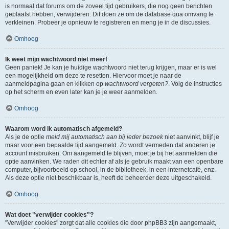
is normaal dat forums om de zoveel tijd gebruikers, die nog geen berichten
geplaatst hebben, verwijderen. Dit doen ze om de database qua omvang te
verkleinen. Probeer je opnieuw te registreren en meng je in de discussies.
Omhoog
Ik weet mijn wachtwoord niet meer!
Geen paniek! Je kan je huidige wachtwoord niet terug krijgen, maar er is wel
een mogelijkheid om deze te resetten. Hiervoor moet je naar de
aanmeldpagina gaan en klikken op
wachtwoord vergeten?
. Volg de instructies
op het scherm en even later kan je je weer aanmelden.
Omhoog
Waarom word ik automatisch afgemeld?
Als je de optie
meld mij automatisch aan bij ieder bezoek
niet aanvinkt, blijf je
maar voor een bepaalde tijd aangemeld. Zo wordt vermeden dat anderen je
account misbruiken. Om aangemeld te blijven, moet je bij het aanmelden die
optie aanvinken. We raden dit echter af als je gebruik maakt van een openbare
computer, bijvoorbeeld op school, in de bibliotheek, in een internetcafé, enz.
Als deze optie niet beschikbaar is, heeft de beheerder deze uitgeschakeld.
Omhoog
Wat doet "verwijder cookies"?
"Verwijder cookies" zorgt dat alle cookies die door phpBB3 zijn aangemaakt,