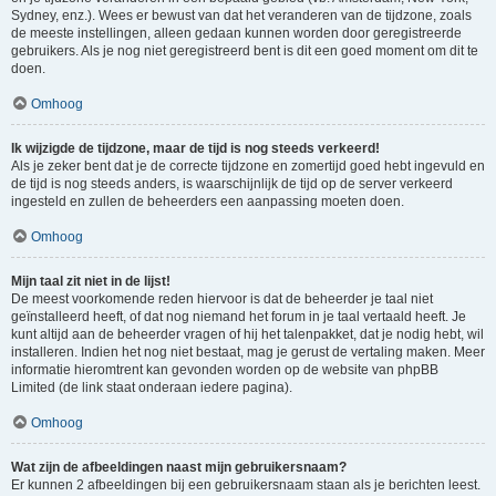
Sydney, enz.). Wees er bewust van dat het veranderen van de tijdzone, zoals
de meeste instellingen, alleen gedaan kunnen worden door geregistreerde
gebruikers. Als je nog niet geregistreerd bent is dit een goed moment om dit te
doen.
Omhoog
Ik wijzigde de tijdzone, maar de tijd is nog steeds verkeerd!
Als je zeker bent dat je de correcte tijdzone en zomertijd goed hebt ingevuld en
de tijd is nog steeds anders, is waarschijnlijk de tijd op de server verkeerd
ingesteld en zullen de beheerders een aanpassing moeten doen.
Omhoog
Mijn taal zit niet in de lijst!
De meest voorkomende reden hiervoor is dat de beheerder je taal niet
geïnstalleerd heeft, of dat nog niemand het forum in je taal vertaald heeft. Je
kunt altijd aan de beheerder vragen of hij het talenpakket, dat je nodig hebt, wil
installeren. Indien het nog niet bestaat, mag je gerust de vertaling maken. Meer
informatie hieromtrent kan gevonden worden op de website van phpBB
Limited (de link staat onderaan iedere pagina).
Omhoog
Wat zijn de afbeeldingen naast mijn gebruikersnaam?
Er kunnen 2 afbeeldingen bij een gebruikersnaam staan als je berichten leest.