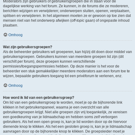
Moderators zijn gebruikers of gebruikersgroepen die in staan voor de
dagelijkse werking van het forum. Ze kunnen, in de forums die ze modereren,
berichten wijzigen en verwijderen; onderwerpen sluiten, openen, verplaatsen,
splitsen en verwijderen. In het algemeen moeten ze er gewoon op toe zien dat
mensen niet van het onderwerp afwijken (
off-topic
gaan) of ongepaste inhoud
plaatsen.
Omhoog
Wat zijn gebruikersgroepen?
Als de beheerder gebruikers wil groeperen, kan hij/zij dit doen door middel van
gebruikersgroepen. Gebruikers kunnen van meerdere groepen lid zijn (dit
verschilt per forum), deze groepen kunnen verschillende
permissies/toegangspermissies hebben. Op deze manier is het voor de
beheerder een stuk gemakkelijker meerdere moderators aan een forum toe te
wijzen, bepaalde gebruikers toegang tot een privéforum te verlenen, enz.
Omhoog
Hoe word ik lid van een gebruikersgroep?
Om lid van een gebruikersgroep te worden, moet je op de bijhorende link
klikken in het gebruikerspaneel, waarna je een overzicht van alle
gebruikersgroepen krijgt. Niet alle groepen zijn vrij toegankelijk, ze vereisen
een goedkeuring van je lidmaatschap en hebben soms zelf verborgen
gebruikers. Als het een open groep is, kan je lid worden door op de hiervoor
dienende knop te klikken. Als het een gesloten groep is, kan je je lidmaatschap
aanvragen door op de bijhorende knop te klikken. De groepsleider moet je