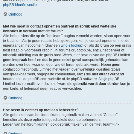
dat een bepaalde optie toegevoegd moet worden, bezoek dan de
phpBB Ideeën sectie
.
Omhoog
Met wie moet ik contact opnemen omtrent misbruik en/of wettelijke
kwesties in verband met dit forum?
Alle beheerders die op de "het team"-pagina vermeld worden, staan open voor
je klachten. Als je geen reactie hebt gekregen, kun je contact opnemen met de
eigenaar van het domein (dmv een
whois lookup
) of, als dit forum op een gratis
host staat (bijvoorbeeld xsbb.nl, nl.forums.cc, dotbb.be, enz.), het beheer of
misbruik-afdeling van de gratis host. Wees je er bewust van dat phpBB Limited
geen inspraak
heeft en dus in geen enkel geval aansprakelijk gehouden kan
worden over hoe, waar en door wie dit forum gebruikt wordt. Neem
geen
contact op met phpBB Limited met vragen over wettelijke kwesties (zoals
aanspreekbaarheid, ongepaste commentaar, enz.) die
niet direct verband
houden met de phpBB.com-website of de phpBB-software. Als je phpBB
Limited toch e-mailt over deze software die
gebruikt wordt door derden
kun je
een korte, of helemaal geen, reactie verwachten.
Omhoog
Hoe neem ik contact op met een beheerder?
Alle gebruikers van het forum kunnen gebruik maken van het “Contact”-
formulier als deze optie is ingeschakeld door de beheerders.
Leden van het forum kunnen ook gebruik maken van de “Het Team”-link.