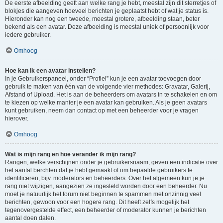
De eerste afbeelding geeft aan welke rang je hebt, meestal zijn dit sterretjes of
blokjes die aangeven hoeveel berichten je geplaatst hebt of wat je status is.
Hieronder kan nog een tweede, meestal grotere, afbeelding staan, beter
bekend als een avatar. Deze afbeelding is meestal uniek of persoonlijk voor
iedere gebruiker.
Omhoog
Hoe kan ik een avatar instellen?
In je Gebruikerspaneel, onder “Profiel” kun je een avatar toevoegen door
gebruik te maken van één van de volgende vier methodes: Gravatar, Galerij,
Afstand of Upload. Het is aan de beheerders om avatars in te schakelen en om
te kiezen op welke manier je een avatar kan gebruiken. Als je geen avatars
kunt gebruiken, neem dan contact op met een beheerder voor je vragen
hierover.
Omhoog
Wat is mijn rang en hoe verander ik mijn rang?
Rangen, welke verschijnen onder je gebruikersnaam, geven een indicatie over
het aantal berchten dat je hebt gemaakt of om bepaalde gebruikers te
identificeren, bijv. moderators en beheerders. Over het algemeen kun je je
rang niet wijzigen, aangezien ze ingesteld worden door een beheerder. Nu
moet je natuurlijk het forum niet beginnen te spammen met onzinnig veel
berichten, gewoon voor een hogere rang. Dit heeft zelfs mogelijk het
tegenovergestelde effect, een beheerder of moderator kunnen je berichten
aantal doen dalen.