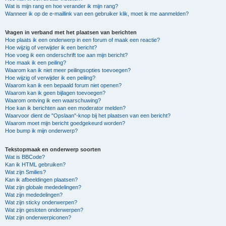
Wat is mijn rang en hoe verander ik mijn rang?
Wanneer ik op de e-maillink van een gebruiker klik, moet ik me aanmelden?
Vragen in verband met het plaatsen van berichten
Hoe plaats ik een onderwerp in een forum of maak een reactie?
Hoe wijzig of verwijder ik een bericht?
Hoe voeg ik een onderschrift toe aan mijn bericht?
Hoe maak ik een peiling?
Waarom kan ik niet meer peilingsopties toevoegen?
Hoe wijzig of verwijder ik een peiling?
Waarom kan ik een bepaald forum niet openen?
Waarom kan ik geen bijlagen toevoegen?
Waarom ontving ik een waarschuwing?
Hoe kan ik berichten aan een moderator melden?
Waarvoor dient de "Opslaan"-knop bij het plaatsen van een bericht?
Waarom moet mijn bericht goedgekeurd worden?
Hoe bump ik mijn onderwerp?
Tekstopmaak en onderwerp soorten
Wat is BBCode?
Kan ik HTML gebruiken?
Wat zijn Smilies?
Kan ik afbeeldingen plaatsen?
Wat zijn globale mededelingen?
Wat zijn mededelingen?
Wat zijn sticky onderwerpen?
Wat zijn gesloten onderwerpen?
Wat zijn onderwerpiconen?