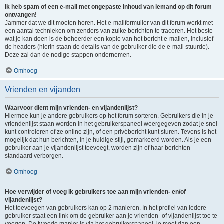
Ik heb spam of een e-mail met ongepaste inhoud van iemand op dit forum
ontvangen!
Jammer dat we dit moeten horen. Het e-mailformulier van dit forum werkt met
een aantal technieken om zenders van zulke berichten te traceren. Het beste
wat je kan doen is de beheerder een kopie van het bericht e-mailen, inclusief
de headers (hierin staan de details van de gebruiker die de e-mail stuurde).
Deze zal dan de nodige stappen ondernemen.
Omhoog
Vrienden en vijanden
Waarvoor dient mijn vrienden- en vijandenlijst?
Hiermee kun je andere gebruikers op het forum sorteren. Gebruikers die in je
vriendenlijst staan worden in het gebruikerspaneel weergegeven zodat je snel
kunt controleren of ze online zijn, of een privébericht kunt sturen. Tevens is het
mogelijk dat hun berichten, in je huidige stijl, gemarkeerd worden. Als je een
gebruiker aan je vijandenlijst toevoegt, worden zijn of haar berichten
standaard verborgen.
Omhoog
Hoe verwijder of voeg ik gebruikers toe aan mijn vrienden- en/of
vijandenlijst?
Het toevoegen van gebruikers kan op 2 manieren. In het profiel van iedere
gebruiker staat een link om de gebruiker aan je vrienden- of vijandenlijst toe te