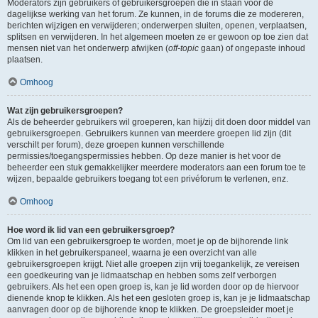
Moderators zijn gebruikers of gebruikersgroepen die in staan voor de
dagelijkse werking van het forum. Ze kunnen, in de forums die ze modereren,
berichten wijzigen en verwijderen; onderwerpen sluiten, openen, verplaatsen,
splitsen en verwijderen. In het algemeen moeten ze er gewoon op toe zien dat
mensen niet van het onderwerp afwijken (
off-topic
gaan) of ongepaste inhoud
plaatsen.
Omhoog
Wat zijn gebruikersgroepen?
Als de beheerder gebruikers wil groeperen, kan hij/zij dit doen door middel van
gebruikersgroepen. Gebruikers kunnen van meerdere groepen lid zijn (dit
verschilt per forum), deze groepen kunnen verschillende
permissies/toegangspermissies hebben. Op deze manier is het voor de
beheerder een stuk gemakkelijker meerdere moderators aan een forum toe te
wijzen, bepaalde gebruikers toegang tot een privéforum te verlenen, enz.
Omhoog
Hoe word ik lid van een gebruikersgroep?
Om lid van een gebruikersgroep te worden, moet je op de bijhorende link
klikken in het gebruikerspaneel, waarna je een overzicht van alle
gebruikersgroepen krijgt. Niet alle groepen zijn vrij toegankelijk, ze vereisen
een goedkeuring van je lidmaatschap en hebben soms zelf verborgen
gebruikers. Als het een open groep is, kan je lid worden door op de hiervoor
dienende knop te klikken. Als het een gesloten groep is, kan je je lidmaatschap
aanvragen door op de bijhorende knop te klikken. De groepsleider moet je