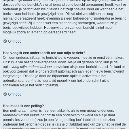
beperkte tijd nadat het geplaatst is) door te klikken op de
wijzig
knop van het
desbetreffende bericht. Als er al iemand op je bericht gereageerd heeft, komt er
onderaan je bericht een klein tekstje dat zegt hoeveel keer en wanneer je het
bericht voor het laatst je gewijzigd hebt. Dit zal niet verschijnen als nog
niemand gereageerd heeft, evenmin als een beheerder of moderator je bericht
gewijzigd heeft. Zij kunnen wel een mededeling toevoegen, waarom ze je
bericht gewijzigd hebben. Het verwijderen van een bericht is niet meer
mogelijk zodra er iemand op gereageerd heeft.
Omhoog
Hoe voeg ik een onderschrift toe aan mijn bericht?
Om een onderschrift aan je bericht toe te voegen, moet je er eerst één maken.
Dit kun je via het gebruikerspaneel doen. Als je dit gedaan hebt, kun je de
optie
voeg mijn onderschrift toe
aanvinken als je een bericht plaatst. Je kunt er
ook voor zorgen dat je onderschrift automatisch aan ieder nieuw bericht wordt
toegevoegd. Dit doe je door de bijhorende optie te activeren in het
gebruikerspaneel (het is nog altijd mogelijk om het onderschrift uit te
schakelen als je het bericht plaatst).
Omhoog
Hoe maak ik een peiling?
Een peiling aanmaken is heel gemakkelijk, als je een nieuw onderwerp
aanmaakt (of het eerste bericht in een onderwerp bewerkt en als je daar
permissies voor hebt) zou je een "voeg peiling toe" tabblad moeten zien
onderaan het berichten-gedeelte (als je dit tabblad niet kan zien, heb je niet de