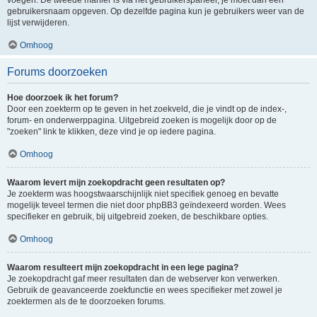
voegen. De tweede manier is via het gebruikerspaneel, je moet dan een
gebruikersnaam opgeven. Op dezelfde pagina kun je gebruikers weer van de
lijst verwijderen.
Omhoog
Forums doorzoeken
Hoe doorzoek ik het forum?
Door een zoekterm op te geven in het zoekveld, die je vindt op de index-,
forum- en onderwerppagina. Uitgebreid zoeken is mogelijk door op de
"zoeken" link te klikken, deze vind je op iedere pagina.
Omhoog
Waarom levert mijn zoekopdracht geen resultaten op?
Je zoekterm was hoogstwaarschijnlijk niet specifiek genoeg en bevatte
mogelijk teveel termen die niet door phpBB3 geïndexeerd worden. Wees
specifieker en gebruik, bij uitgebreid zoeken, de beschikbare opties.
Omhoog
Waarom resulteert mijn zoekopdracht in een lege pagina?
Je zoekopdracht gaf meer resultaten dan de webserver kon verwerken.
Gebruik de geavanceerde zoekfunctie en wees specifieker met zowel je
zoektermen als de te doorzoeken forums.