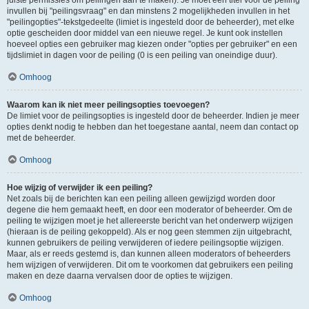
juiste permissies om peilingen aan te maken). Je moet een titel voor de peiling
invullen bij "peilingsvraag" en dan minstens 2 mogelijkheden invullen in het
"peilingopties"-tekstgedeelte (limiet is ingesteld door de beheerder), met elke
optie gescheiden door middel van een nieuwe regel. Je kunt ook instellen
hoeveel opties een gebruiker mag kiezen onder "opties per gebruiker" en een
tijdslimiet in dagen voor de peiling (0 is een peiling van oneindige duur).
Omhoog
Waarom kan ik niet meer peilingsopties toevoegen?
De limiet voor de peilingsopties is ingesteld door de beheerder. Indien je meer
opties denkt nodig te hebben dan het toegestane aantal, neem dan contact op
met de beheerder.
Omhoog
Hoe wijzig of verwijder ik een peiling?
Net zoals bij de berichten kan een peiling alleen gewijzigd worden door
degene die hem gemaakt heeft, en door een moderator of beheerder. Om de
peiling te wijzigen moet je het allereerste bericht van het onderwerp wijzigen
(hieraan is de peiling gekoppeld). Als er nog geen stemmen zijn uitgebracht,
kunnen gebruikers de peiling verwijderen of iedere peilingsoptie wijzigen.
Maar, als er reeds gestemd is, dan kunnen alleen moderators of beheerders
hem wijzigen of verwijderen. Dit om te voorkomen dat gebruikers een peiling
maken en deze daarna vervalsen door de opties te wijzigen.
Omhoog