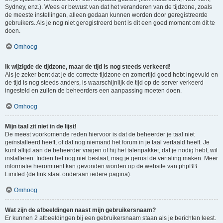
Sydney, enz.). Wees er bewust van dat het veranderen van de tijdzone, zoals
de meeste instellingen, alleen gedaan kunnen worden door geregistreerde
gebruikers. Als je nog niet geregistreerd bent is dit een goed moment om dit te
doen.
Omhoog
Ik wijzigde de tijdzone, maar de tijd is nog steeds verkeerd!
Als je zeker bent dat je de correcte tijdzone en zomertijd goed hebt ingevuld en
de tijd is nog steeds anders, is waarschijnlijk de tijd op de server verkeerd
ingesteld en zullen de beheerders een aanpassing moeten doen.
Omhoog
Mijn taal zit niet in de lijst!
De meest voorkomende reden hiervoor is dat de beheerder je taal niet
geïnstalleerd heeft, of dat nog niemand het forum in je taal vertaald heeft. Je
kunt altijd aan de beheerder vragen of hij het talenpakket, dat je nodig hebt, wil
installeren. Indien het nog niet bestaat, mag je gerust de vertaling maken. Meer
informatie hieromtrent kan gevonden worden op de website van phpBB
Limited (de link staat onderaan iedere pagina).
Omhoog
Wat zijn de afbeeldingen naast mijn gebruikersnaam?
Er kunnen 2 afbeeldingen bij een gebruikersnaam staan als je berichten leest.