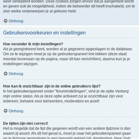
weer verwijderd worden. Deze cookies zorgen ervoor dat je aangemeld wordt
en geven ook de mogelijkheid, indien de beheerder dit heeft inschakeld, om te
zien welke onderwerpen je al gelezen hebt.
Omhoog
Gebruikersvoorkeuren en instellingen
Hoe verander ik mijn instellingen?
Als je geregistreerd bent, worden al je gegevens opgeslagen in de database.
Om ze te wijzigen moet je op de
gebruikerspaneel
link klikken (deze staat
meestal bovenaan op de pagina, maar dit kan verschillen), daarna kun je je
instellingen wijzigen.
Omhoog
Hoe kan ik onzichtbaar zijn in de online gebruikers lijst?
In het gebruikerspaneel onder "foruminstellingen", vind je de optie
Verberg
mijn online status
. Als je deze optie activeert zul je onzichtbaar zijn voor
iedereen, behalve voor beheerders, moderators en jezelf.
Omhoog
De tijden zijn niet correct!
Het is mogelijk dat de tijd die gegeven wordt van een andere tijdzone is dan
waarin jij woont. Als dit het geval is, moet je naar het gebruikerspaneel gaan
en je tijdzone veranderen in een bepaald gebied (vb: Amsterdam, New York,