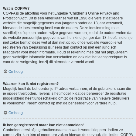
Wat is COPPA?
COPPA is de afkorting voor het Engelse "Children’s Online Privacy and
Protection Act". Dit is een Amerikaanse wet uit 1998 die vereist dat iedere
website die mogelijk gegevens van jongeren onder de 13 jaar verzamelt,
hiervoor de toestemming heeft van de ouders. Deze toestemming moet
schriftelijk of op een andere wijze gegeven worden, zodat de ouders weten dat
de website persoonlijke gegevens van hun kind, jonger dan 13, heeft. Indien je
niet zeker bent of deze wet al dan niet op jou of de website waarop je wil
registreren van toepassing is, neem dan contact op met een juridisch
raadgever voor meer informatie. Houd er rekening mee dat het phpBB-team
geen wettelijke informatie kan verschaffen en ook niet het aanspreekpunt is
voor deze wetgeving, tenzij dit hieronder vermeld wordt.
Omhoog
Waarom kan ik niet registreren?
Mogelijk heeft de beheerder je IP-adres verbannen, of de gebruikersnaam die
je opgeeft verboden. Tevens is het mogelijk dat de beheerder de registratie
mogelijkheid heeft uitgeschakeld om zo de registratie van nieuwe gebruikers
te voorkomen. Neem contact op met de beheerder voor verdere hulp.
Omhoog
Ik ben geregistreerd maar kan niet aanmelden!
Controleer eerst of je gebruikersnaam en wachtwoord kloppen. Indien ze
correct zijn, kan één of meerdere zaken hiervan de oorzaak zijn. Indien COPPA