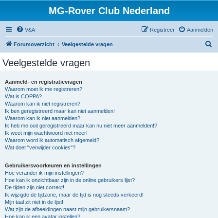
MG-Rover Club Nederland
V&A
Registreer
Aanmelden
Z
Forumoverzicht
Veelgestelde vragen
o
Veelgestelde vragen
e
k
Aanmeld- en registratievragen
Waarom moet ik me registreren?
Wat is COPPA?
Waarom kan ik niet registreren?
Ik ben geregistreerd maar kan niet aanmelden!
Waarom kan ik niet aanmelden?
Ik heb me ooit geregistreerd maar kan nu niet meer aanmelden!?
Ik weet mijn wachtwoord niet meer!
Waarom word ik automatisch afgemeld?
Wat doet "verwijder cookies"?
Gebruikersvoorkeuren en instellingen
Hoe verander ik mijn instellingen?
Hoe kan ik onzichtbaar zijn in de online gebruikers lijst?
De tijden zijn niet correct!
Ik wijzigde de tijdzone, maar de tijd is nog steeds verkeerd!
Mijn taal zit niet in de lijst!
Wat zijn de afbeeldingen naast mijn gebruikersnaam?
Hoe kan ik een avatar instellen?