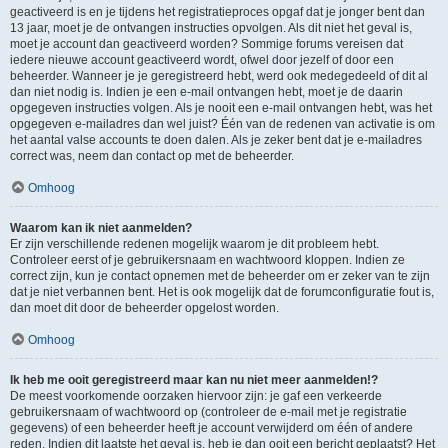
geactiveerd is en je tijdens het registratieproces opgaf dat je jonger bent dan
13 jaar, moet je de ontvangen instructies opvolgen. Als dit niet het geval is,
moet je account dan geactiveerd worden? Sommige forums vereisen dat
iedere nieuwe account geactiveerd wordt, ofwel door jezelf of door een
beheerder. Wanneer je je geregistreerd hebt, werd ook medegedeeld of dit al
dan niet nodig is. Indien je een e-mail ontvangen hebt, moet je de daarin
opgegeven instructies volgen. Als je nooit een e-mail ontvangen hebt, was het
opgegeven e-mailadres dan wel juist? Één van de redenen van activatie is om
het aantal valse accounts te doen dalen. Als je zeker bent dat je e-mailadres
correct was, neem dan contact op met de beheerder.
Omhoog
Waarom kan ik niet aanmelden?
Er zijn verschillende redenen mogelijk waarom je dit probleem hebt.
Controleer eerst of je gebruikersnaam en wachtwoord kloppen. Indien ze
correct zijn, kun je contact opnemen met de beheerder om er zeker van te zijn
dat je niet verbannen bent. Het is ook mogelijk dat de forumconfiguratie fout is,
dan moet dit door de beheerder opgelost worden.
Omhoog
Ik heb me ooit geregistreerd maar kan nu niet meer aanmelden!?
De meest voorkomende oorzaken hiervoor zijn: je gaf een verkeerde
gebruikersnaam of wachtwoord op (controleer de e-mail met je registratie
gegevens) of een beheerder heeft je account verwijderd om één of andere
reden. Indien dit laatste het geval is, heb je dan ooit een bericht geplaatst? Het