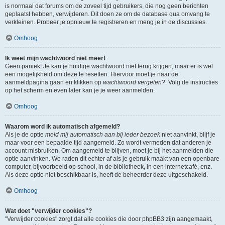
is normaal dat forums om de zoveel tijd gebruikers, die nog geen berichten
geplaatst hebben, verwijderen. Dit doen ze om de database qua omvang te
verkleinen. Probeer je opnieuw te registreren en meng je in de discussies.
Omhoog
Ik weet mijn wachtwoord niet meer!
Geen paniek! Je kan je huidige wachtwoord niet terug krijgen, maar er is wel
een mogelijkheid om deze te resetten. Hiervoor moet je naar de
aanmeldpagina gaan en klikken op
wachtwoord vergeten?
. Volg de instructies
op het scherm en even later kan je je weer aanmelden.
Omhoog
Waarom word ik automatisch afgemeld?
Als je de optie
meld mij automatisch aan bij ieder bezoek
niet aanvinkt, blijf je
maar voor een bepaalde tijd aangemeld. Zo wordt vermeden dat anderen je
account misbruiken. Om aangemeld te blijven, moet je bij het aanmelden die
optie aanvinken. We raden dit echter af als je gebruik maakt van een openbare
computer, bijvoorbeeld op school, in de bibliotheek, in een internetcafé, enz.
Als deze optie niet beschikbaar is, heeft de beheerder deze uitgeschakeld.
Omhoog
Wat doet "verwijder cookies"?
"Verwijder cookies" zorgt dat alle cookies die door phpBB3 zijn aangemaakt,