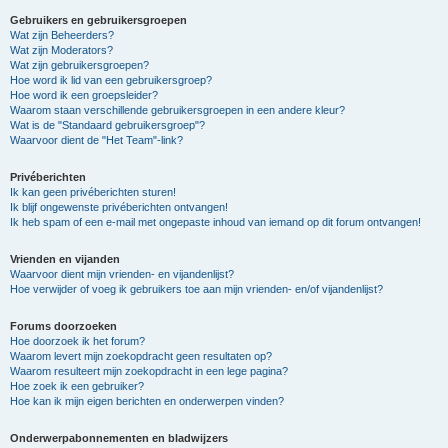
Gebruikers en gebruikersgroepen
Wat zijn Beheerders?
Wat zijn Moderators?
Wat zijn gebruikersgroepen?
Hoe word ik lid van een gebruikersgroep?
Hoe word ik een groepsleider?
Waarom staan verschillende gebruikersgroepen in een andere kleur?
Wat is de "Standaard gebruikersgroep"?
Waarvoor dient de "Het Team"-link?
Privéberichten
Ik kan geen privéberichten sturen!
Ik blijf ongewenste privéberichten ontvangen!
Ik heb spam of een e-mail met ongepaste inhoud van iemand op dit forum ontvangen!
Vrienden en vijanden
Waarvoor dient mijn vrienden- en vijandenlijst?
Hoe verwijder of voeg ik gebruikers toe aan mijn vrienden- en/of vijandenlijst?
Forums doorzoeken
Hoe doorzoek ik het forum?
Waarom levert mijn zoekopdracht geen resultaten op?
Waarom resulteert mijn zoekopdracht in een lege pagina?
Hoe zoek ik een gebruiker?
Hoe kan ik mijn eigen berichten en onderwerpen vinden?
Onderwerpabonnementen en bladwijzers