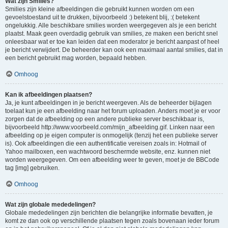
Wat zijn Smilies?
Smilies zijn kleine afbeeldingen die gebruikt kunnen worden om een
gevoelstoestand uit te drukken, bijvoorbeeld :) betekent blij, :( betekent
ongelukkig. Alle beschikbare smilies worden weergegeven als je een bericht
plaatst. Maak geen overdadig gebruik van smilies, ze maken een bericht snel
onleesbaar wat er toe kan leiden dat een moderator je bericht aanpast of heel
je bericht verwijdert. De beheerder kan ook een maximaal aantal smilies, dat in
een bericht gebruikt mag worden, bepaald hebben.
Omhoog
Kan ik afbeeldingen plaatsen?
Ja, je kunt afbeeldingen in je bericht weergeven. Als de beheerder bijlagen
toelaat kun je een afbeelding naar het forum uploaden. Anders moet je er voor
zorgen dat de afbeelding op een andere publieke server beschikbaar is,
bijvoorbeeld http://www.voorbeeld.com/mijn_afbeelding.gif. Linken naar een
afbeelding op je eigen computer is onmogelijk (tenzij het een publieke server
is). Ook afbeeldingen die een authentificatie vereisen zoals in: Hotmail of
Yahoo mailboxen, een wachtwoord beschermde website, enz. kunnen niet
worden weergegeven. Om een afbeelding weer te geven, moet je de BBCode
tag [img] gebruiken.
Omhoog
Wat zijn globale mededelingen?
Globale mededelingen zijn berichten die belangrijke informatie bevatten, je
komt ze dan ook op verschillende plaatsen tegen zoals bovenaan ieder forum