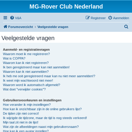
MG-Rover Club Nederland
V&A
Registreer
Aanmelden
Z
Forumoverzicht
Veelgestelde vragen
o
Veelgestelde vragen
e
k
Aanmeld- en registratievragen
Waarom moet ik me registreren?
Wat is COPPA?
Waarom kan ik niet registreren?
Ik ben geregistreerd maar kan niet aanmelden!
Waarom kan ik niet aanmelden?
Ik heb me ooit geregistreerd maar kan nu niet meer aanmelden!?
Ik weet mijn wachtwoord niet meer!
Waarom word ik automatisch afgemeld?
Wat doet "verwijder cookies"?
Gebruikersvoorkeuren en instellingen
Hoe verander ik mijn instellingen?
Hoe kan ik onzichtbaar zijn in de online gebruikers lijst?
De tijden zijn niet correct!
Ik wijzigde de tijdzone, maar de tijd is nog steeds verkeerd!
Mijn taal zit niet in de lijst!
Wat zijn de afbeeldingen naast mijn gebruikersnaam?
Hoe kan ik een avatar instellen?