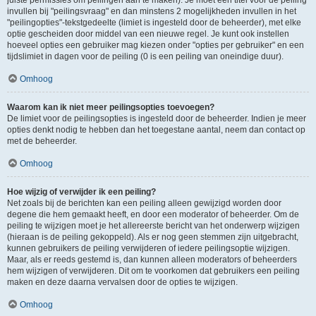
juiste permissies om peilingen aan te maken). Je moet een titel voor de peiling
invullen bij "peilingsvraag" en dan minstens 2 mogelijkheden invullen in het
"peilingopties"-tekstgedeelte (limiet is ingesteld door de beheerder), met elke
optie gescheiden door middel van een nieuwe regel. Je kunt ook instellen
hoeveel opties een gebruiker mag kiezen onder "opties per gebruiker" en een
tijdslimiet in dagen voor de peiling (0 is een peiling van oneindige duur).
Omhoog
Waarom kan ik niet meer peilingsopties toevoegen?
De limiet voor de peilingsopties is ingesteld door de beheerder. Indien je meer
opties denkt nodig te hebben dan het toegestane aantal, neem dan contact op
met de beheerder.
Omhoog
Hoe wijzig of verwijder ik een peiling?
Net zoals bij de berichten kan een peiling alleen gewijzigd worden door
degene die hem gemaakt heeft, en door een moderator of beheerder. Om de
peiling te wijzigen moet je het allereerste bericht van het onderwerp wijzigen
(hieraan is de peiling gekoppeld). Als er nog geen stemmen zijn uitgebracht,
kunnen gebruikers de peiling verwijderen of iedere peilingsoptie wijzigen.
Maar, als er reeds gestemd is, dan kunnen alleen moderators of beheerders
hem wijzigen of verwijderen. Dit om te voorkomen dat gebruikers een peiling
maken en deze daarna vervalsen door de opties te wijzigen.
Omhoog