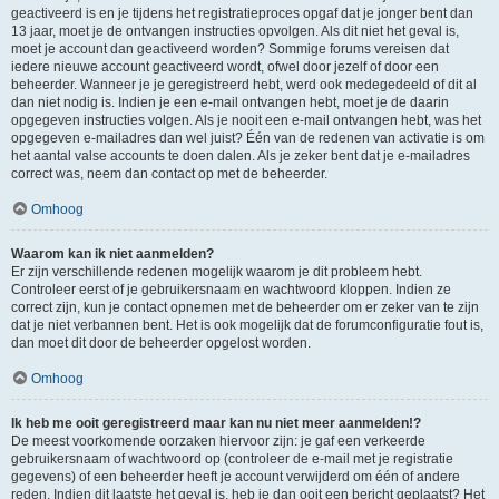
geactiveerd is en je tijdens het registratieproces opgaf dat je jonger bent dan
13 jaar, moet je de ontvangen instructies opvolgen. Als dit niet het geval is,
moet je account dan geactiveerd worden? Sommige forums vereisen dat
iedere nieuwe account geactiveerd wordt, ofwel door jezelf of door een
beheerder. Wanneer je je geregistreerd hebt, werd ook medegedeeld of dit al
dan niet nodig is. Indien je een e-mail ontvangen hebt, moet je de daarin
opgegeven instructies volgen. Als je nooit een e-mail ontvangen hebt, was het
opgegeven e-mailadres dan wel juist? Één van de redenen van activatie is om
het aantal valse accounts te doen dalen. Als je zeker bent dat je e-mailadres
correct was, neem dan contact op met de beheerder.
Omhoog
Waarom kan ik niet aanmelden?
Er zijn verschillende redenen mogelijk waarom je dit probleem hebt.
Controleer eerst of je gebruikersnaam en wachtwoord kloppen. Indien ze
correct zijn, kun je contact opnemen met de beheerder om er zeker van te zijn
dat je niet verbannen bent. Het is ook mogelijk dat de forumconfiguratie fout is,
dan moet dit door de beheerder opgelost worden.
Omhoog
Ik heb me ooit geregistreerd maar kan nu niet meer aanmelden!?
De meest voorkomende oorzaken hiervoor zijn: je gaf een verkeerde
gebruikersnaam of wachtwoord op (controleer de e-mail met je registratie
gegevens) of een beheerder heeft je account verwijderd om één of andere
reden. Indien dit laatste het geval is, heb je dan ooit een bericht geplaatst? Het