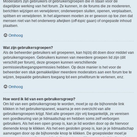
Moderators zijn gebruikers of gebruikersgroepen die in staan voor de
dagelijkse werking van het forum. Ze kunnen, in de forums die ze modereren,
berichten wijzigen en verwijderen; onderwerpen sluiten, openen, verplaatsen,
splitsen en verwijderen. In het algemeen moeten ze er gewoon op toe zien dat
mensen niet van het onderwerp afwijken (
off-topic
gaan) of ongepaste inhoud
plaatsen.
Omhoog
Wat zijn gebruikersgroepen?
Als de beheerder gebruikers wil groeperen, kan hij/zij dit doen door middel van
gebruikersgroepen. Gebruikers kunnen van meerdere groepen lid zijn (dit
verschilt per forum), deze groepen kunnen verschillende
permissies/toegangspermissies hebben. Op deze manier is het voor de
beheerder een stuk gemakkelijker meerdere moderators aan een forum toe te
wijzen, bepaalde gebruikers toegang tot een privéforum te verlenen, enz.
Omhoog
Hoe word ik lid van een gebruikersgroep?
Om lid van een gebruikersgroep te worden, moet je op de bijhorende link
klikken in het gebruikerspaneel, waarna je een overzicht van alle
gebruikersgroepen krijgt. Niet alle groepen zijn vrij toegankelijk, ze vereisen
een goedkeuring van je lidmaatschap en hebben soms zelf verborgen
gebruikers. Als het een open groep is, kan je lid worden door op de hiervoor
dienende knop te klikken. Als het een gesloten groep is, kan je je lidmaatschap
aanvragen door op de bijhorende knop te klikken. De groepsleider moet je