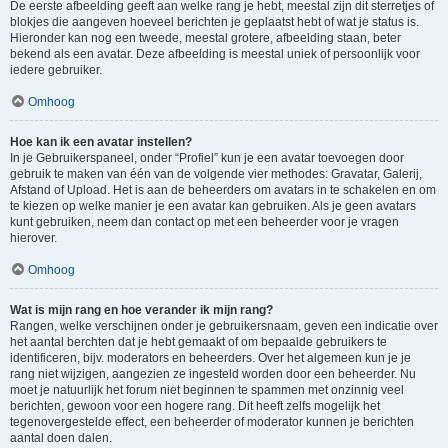
De eerste afbeelding geeft aan welke rang je hebt, meestal zijn dit sterretjes of
blokjes die aangeven hoeveel berichten je geplaatst hebt of wat je status is.
Hieronder kan nog een tweede, meestal grotere, afbeelding staan, beter
bekend als een avatar. Deze afbeelding is meestal uniek of persoonlijk voor
iedere gebruiker.
Omhoog
Hoe kan ik een avatar instellen?
In je Gebruikerspaneel, onder “Profiel” kun je een avatar toevoegen door
gebruik te maken van één van de volgende vier methodes: Gravatar, Galerij,
Afstand of Upload. Het is aan de beheerders om avatars in te schakelen en om
te kiezen op welke manier je een avatar kan gebruiken. Als je geen avatars
kunt gebruiken, neem dan contact op met een beheerder voor je vragen
hierover.
Omhoog
Wat is mijn rang en hoe verander ik mijn rang?
Rangen, welke verschijnen onder je gebruikersnaam, geven een indicatie over
het aantal berchten dat je hebt gemaakt of om bepaalde gebruikers te
identificeren, bijv. moderators en beheerders. Over het algemeen kun je je
rang niet wijzigen, aangezien ze ingesteld worden door een beheerder. Nu
moet je natuurlijk het forum niet beginnen te spammen met onzinnig veel
berichten, gewoon voor een hogere rang. Dit heeft zelfs mogelijk het
tegenovergestelde effect, een beheerder of moderator kunnen je berichten
aantal doen dalen.