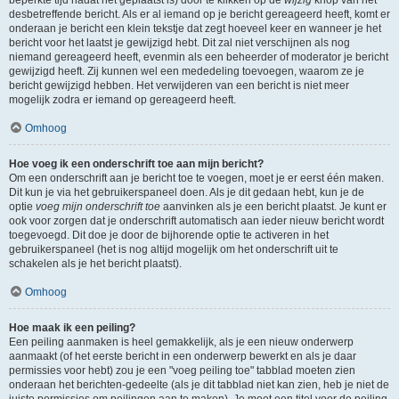
beperkte tijd nadat het geplaatst is) door te klikken op de
wijzig
knop van het
desbetreffende bericht. Als er al iemand op je bericht gereageerd heeft, komt er
onderaan je bericht een klein tekstje dat zegt hoeveel keer en wanneer je het
bericht voor het laatst je gewijzigd hebt. Dit zal niet verschijnen als nog
niemand gereageerd heeft, evenmin als een beheerder of moderator je bericht
gewijzigd heeft. Zij kunnen wel een mededeling toevoegen, waarom ze je
bericht gewijzigd hebben. Het verwijderen van een bericht is niet meer
mogelijk zodra er iemand op gereageerd heeft.
Omhoog
Hoe voeg ik een onderschrift toe aan mijn bericht?
Om een onderschrift aan je bericht toe te voegen, moet je er eerst één maken.
Dit kun je via het gebruikerspaneel doen. Als je dit gedaan hebt, kun je de
optie
voeg mijn onderschrift toe
aanvinken als je een bericht plaatst. Je kunt er
ook voor zorgen dat je onderschrift automatisch aan ieder nieuw bericht wordt
toegevoegd. Dit doe je door de bijhorende optie te activeren in het
gebruikerspaneel (het is nog altijd mogelijk om het onderschrift uit te
schakelen als je het bericht plaatst).
Omhoog
Hoe maak ik een peiling?
Een peiling aanmaken is heel gemakkelijk, als je een nieuw onderwerp
aanmaakt (of het eerste bericht in een onderwerp bewerkt en als je daar
permissies voor hebt) zou je een "voeg peiling toe" tabblad moeten zien
onderaan het berichten-gedeelte (als je dit tabblad niet kan zien, heb je niet de