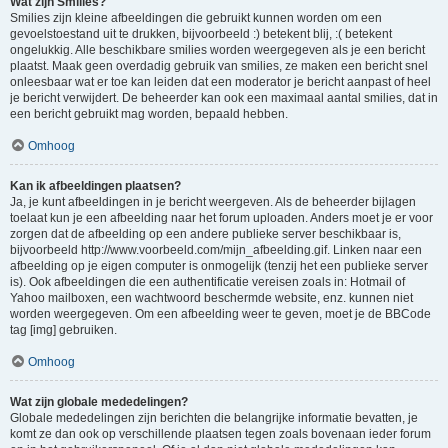
Wat zijn Smilies?
Smilies zijn kleine afbeeldingen die gebruikt kunnen worden om een
gevoelstoestand uit te drukken, bijvoorbeeld :) betekent blij, :( betekent
ongelukkig. Alle beschikbare smilies worden weergegeven als je een bericht
plaatst. Maak geen overdadig gebruik van smilies, ze maken een bericht snel
onleesbaar wat er toe kan leiden dat een moderator je bericht aanpast of heel
je bericht verwijdert. De beheerder kan ook een maximaal aantal smilies, dat in
een bericht gebruikt mag worden, bepaald hebben.
Omhoog
Kan ik afbeeldingen plaatsen?
Ja, je kunt afbeeldingen in je bericht weergeven. Als de beheerder bijlagen
toelaat kun je een afbeelding naar het forum uploaden. Anders moet je er voor
zorgen dat de afbeelding op een andere publieke server beschikbaar is,
bijvoorbeeld http://www.voorbeeld.com/mijn_afbeelding.gif. Linken naar een
afbeelding op je eigen computer is onmogelijk (tenzij het een publieke server
is). Ook afbeeldingen die een authentificatie vereisen zoals in: Hotmail of
Yahoo mailboxen, een wachtwoord beschermde website, enz. kunnen niet
worden weergegeven. Om een afbeelding weer te geven, moet je de BBCode
tag [img] gebruiken.
Omhoog
Wat zijn globale mededelingen?
Globale mededelingen zijn berichten die belangrijke informatie bevatten, je
komt ze dan ook op verschillende plaatsen tegen zoals bovenaan ieder forum