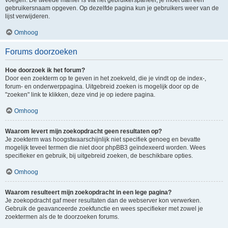
voegen. De tweede manier is via het gebruikerspaneel, je moet dan een
gebruikersnaam opgeven. Op dezelfde pagina kun je gebruikers weer van de
lijst verwijderen.
Omhoog
Forums doorzoeken
Hoe doorzoek ik het forum?
Door een zoekterm op te geven in het zoekveld, die je vindt op de index-,
forum- en onderwerppagina. Uitgebreid zoeken is mogelijk door op de
"zoeken" link te klikken, deze vind je op iedere pagina.
Omhoog
Waarom levert mijn zoekopdracht geen resultaten op?
Je zoekterm was hoogstwaarschijnlijk niet specifiek genoeg en bevatte
mogelijk teveel termen die niet door phpBB3 geïndexeerd worden. Wees
specifieker en gebruik, bij uitgebreid zoeken, de beschikbare opties.
Omhoog
Waarom resulteert mijn zoekopdracht in een lege pagina?
Je zoekopdracht gaf meer resultaten dan de webserver kon verwerken.
Gebruik de geavanceerde zoekfunctie en wees specifieker met zowel je
zoektermen als de te doorzoeken forums.