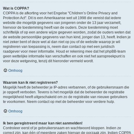
Wat is COPPA?
COPPA is de afkorting voor het Engelse "Children’s Online Privacy and
Protection Act". Dit is een Amerikaanse wet uit 1998 die vereist dat iedere
website die mogelijk gegevens van jongeren onder de 13 jaar verzamelt,
hiervoor de toestemming heeft van de ouders. Deze toestemming moet
schriftelijk of op een andere wijze gegeven worden, zodat de ouders weten dat
de website persoonlijke gegevens van hun kind, jonger dan 13, heeft. Indien je
niet zeker bent of deze wet al dan niet op jou of de website waarop je wil
registreren van toepassing is, neem dan contact op met een juridisch
raadgever voor meer informatie. Houd er rekening mee dat het phpBB-team
geen wettelijke informatie kan verschaffen en ook niet het aanspreekpunt is
voor deze wetgeving, tenzij dit hieronder vermeld wordt.
Omhoog
Waarom kan ik niet registreren?
Mogelijk heeft de beheerder je IP-adres verbannen, of de gebruikersnaam die
je opgeeft verboden. Tevens is het mogelijk dat de beheerder de registratie
mogelijkheid heeft uitgeschakeld om zo de registratie van nieuwe gebruikers
te voorkomen. Neem contact op met de beheerder voor verdere hulp.
Omhoog
Ik ben geregistreerd maar kan niet aanmelden!
Controleer eerst of je gebruikersnaam en wachtwoord kloppen. Indien ze
correct zijn, kan één of meerdere zaken hiervan de oorzaak zijn. Indien COPPA