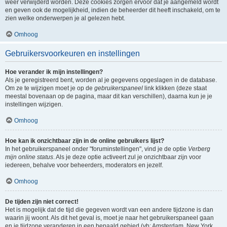
weer verwijderd worden. Deze cookies zorgen ervoor dat je aangemeld wordt
en geven ook de mogelijkheid, indien de beheerder dit heeft inschakeld, om te
zien welke onderwerpen je al gelezen hebt.
Omhoog
Gebruikersvoorkeuren en instellingen
Hoe verander ik mijn instellingen?
Als je geregistreerd bent, worden al je gegevens opgeslagen in de database.
Om ze te wijzigen moet je op de
gebruikerspaneel
link klikken (deze staat
meestal bovenaan op de pagina, maar dit kan verschillen), daarna kun je je
instellingen wijzigen.
Omhoog
Hoe kan ik onzichtbaar zijn in de online gebruikers lijst?
In het gebruikerspaneel onder "foruminstellingen", vind je de optie
Verberg
mijn online status
. Als je deze optie activeert zul je onzichtbaar zijn voor
iedereen, behalve voor beheerders, moderators en jezelf.
Omhoog
De tijden zijn niet correct!
Het is mogelijk dat de tijd die gegeven wordt van een andere tijdzone is dan
waarin jij woont. Als dit het geval is, moet je naar het gebruikerspaneel gaan
en je tijdzone veranderen in een bepaald gebied (vb: Amsterdam, New York,