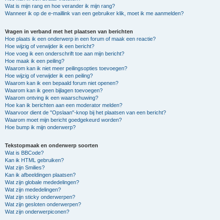
Wat is mijn rang en hoe verander ik mijn rang?
Wanneer ik op de e-maillink van een gebruiker klik, moet ik me aanmelden?
Vragen in verband met het plaatsen van berichten
Hoe plaats ik een onderwerp in een forum of maak een reactie?
Hoe wijzig of verwijder ik een bericht?
Hoe voeg ik een onderschrift toe aan mijn bericht?
Hoe maak ik een peiling?
Waarom kan ik niet meer peilingsopties toevoegen?
Hoe wijzig of verwijder ik een peiling?
Waarom kan ik een bepaald forum niet openen?
Waarom kan ik geen bijlagen toevoegen?
Waarom ontving ik een waarschuwing?
Hoe kan ik berichten aan een moderator melden?
Waarvoor dient de "Opslaan"-knop bij het plaatsen van een bericht?
Waarom moet mijn bericht goedgekeurd worden?
Hoe bump ik mijn onderwerp?
Tekstopmaak en onderwerp soorten
Wat is BBCode?
Kan ik HTML gebruiken?
Wat zijn Smilies?
Kan ik afbeeldingen plaatsen?
Wat zijn globale mededelingen?
Wat zijn mededelingen?
Wat zijn sticky onderwerpen?
Wat zijn gesloten onderwerpen?
Wat zijn onderwerpiconen?