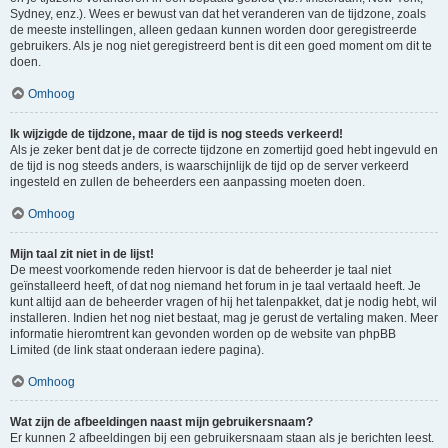
Sydney, enz.). Wees er bewust van dat het veranderen van de tijdzone, zoals
de meeste instellingen, alleen gedaan kunnen worden door geregistreerde
gebruikers. Als je nog niet geregistreerd bent is dit een goed moment om dit te
doen.
Omhoog
Ik wijzigde de tijdzone, maar de tijd is nog steeds verkeerd!
Als je zeker bent dat je de correcte tijdzone en zomertijd goed hebt ingevuld en
de tijd is nog steeds anders, is waarschijnlijk de tijd op de server verkeerd
ingesteld en zullen de beheerders een aanpassing moeten doen.
Omhoog
Mijn taal zit niet in de lijst!
De meest voorkomende reden hiervoor is dat de beheerder je taal niet
geïnstalleerd heeft, of dat nog niemand het forum in je taal vertaald heeft. Je
kunt altijd aan de beheerder vragen of hij het talenpakket, dat je nodig hebt, wil
installeren. Indien het nog niet bestaat, mag je gerust de vertaling maken. Meer
informatie hieromtrent kan gevonden worden op de website van phpBB
Limited (de link staat onderaan iedere pagina).
Omhoog
Wat zijn de afbeeldingen naast mijn gebruikersnaam?
Er kunnen 2 afbeeldingen bij een gebruikersnaam staan als je berichten leest.