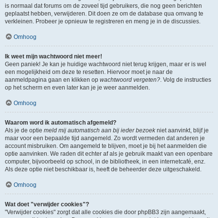
is normaal dat forums om de zoveel tijd gebruikers, die nog geen berichten
geplaatst hebben, verwijderen. Dit doen ze om de database qua omvang te
verkleinen. Probeer je opnieuw te registreren en meng je in de discussies.
Omhoog
Ik weet mijn wachtwoord niet meer!
Geen paniek! Je kan je huidige wachtwoord niet terug krijgen, maar er is wel
een mogelijkheid om deze te resetten. Hiervoor moet je naar de
aanmeldpagina gaan en klikken op
wachtwoord vergeten?
. Volg de instructies
op het scherm en even later kan je je weer aanmelden.
Omhoog
Waarom word ik automatisch afgemeld?
Als je de optie
meld mij automatisch aan bij ieder bezoek
niet aanvinkt, blijf je
maar voor een bepaalde tijd aangemeld. Zo wordt vermeden dat anderen je
account misbruiken. Om aangemeld te blijven, moet je bij het aanmelden die
optie aanvinken. We raden dit echter af als je gebruik maakt van een openbare
computer, bijvoorbeeld op school, in de bibliotheek, in een internetcafé, enz.
Als deze optie niet beschikbaar is, heeft de beheerder deze uitgeschakeld.
Omhoog
Wat doet "verwijder cookies"?
"Verwijder cookies" zorgt dat alle cookies die door phpBB3 zijn aangemaakt,