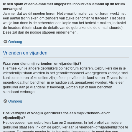
Ik heb spam of een e-mail met ongepaste inhoud van iemand op dit forum
ontvangen!
Jammer dat we dit moeten horen. Het e-mailformulier van dit forum werkt met
een aantal technieken om zenders van zulke berichten te traceren. Het beste
wat je kan doen is de beheerder een kopie van het bericht e-mailen, inclusief
de headers (hierin staan de details van de gebruiker die de e-mail stuurde).
Deze zal dan de nodige stappen ondernemen.
Omhoog
Vrienden en vijanden
Waarvoor dient mijn vrienden- en vijandenlijst?
Hiermee kun je andere gebruikers op het forum sorteren. Gebruikers die in je
vriendenlijst staan worden in het gebruikerspaneel weergegeven zodat je snel
kunt controleren of ze online zijn, of een privébericht kunt sturen. Tevens is het
mogelijk dat hun berichten, in je huidige stijl, gemarkeerd worden. Als je een
gebruiker aan je vijandenlijst toevoegt, worden zijn of haar berichten
standaard verborgen.
Omhoog
Hoe verwijder of voeg ik gebruikers toe aan mijn vrienden- en/of
vijandenlijst?
Het toevoegen van gebruikers kan op 2 manieren. In het profiel van iedere
gebruiker staat een link om de gebruiker aan je vrienden- of vijandenlijst toe te