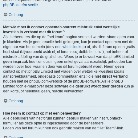
dat een bepaalde optie toegevoegd moet worden, bezoek dan de
phpBB Ideeën sectie
.
Omhoog
Met wie moet ik contact opnemen omtrent misbruik en/of wettelijke
kwesties in verband met dit forum?
Alle beheerders die op de "het team"-pagina vermeld worden, staan open voor
je klachten. Als je geen reactie hebt gekregen, kun je contact opnemen met de
eigenaar van het domein (dmv een
whois lookup
) of, als dit forum op een gratis
host staat (bijvoorbeeld xsbb.nl, nl.forums.cc, dotbb.be, enz.), het beheer of
misbruik-afdeling van de gratis host. Wees je er bewust van dat phpBB Limited
geen inspraak
heeft en dus in geen enkel geval aansprakelijk gehouden kan
worden over hoe, waar en door wie dit forum gebruikt wordt. Neem
geen
contact op met phpBB Limited met vragen over wettelijke kwesties (zoals
aanspreekbaarheid, ongepaste commentaar, enz.) die
niet direct verband
houden met de phpBB.com-website of de phpBB-software. Als je phpBB
Limited toch e-mailt over deze software die
gebruikt wordt door derden
kun je
een korte, of helemaal geen, reactie verwachten.
Omhoog
Hoe neem ik contact op met een beheerder?
Alle gebruikers van het forum kunnen gebruik maken van het “Contact”-
formulier als deze optie is ingeschakeld door de beheerders.
Leden van het forum kunnen ook gebruik maken van de “Het Team”-link.