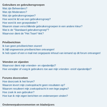
Gebruikers en gebruikersgroepen
Wat zijn Beheerders?
Wat zijn Moderators?
Wat zijn gebruikersgroepen?
Hoe word ik lid van een gebruikersgroep?
Hoe word ik een groepsleider?
Waarom staan verschillende gebruikersgroepen in een andere kleur?
Wat is de "Standaard gebruikersgroep"?
Waarvoor dient de "Het Team"-link?
Privéberichten
Ik kan geen privéberichten sturen!
Ik blijf ongewenste privéberichten ontvangen!
Ik heb spam of een e-mail met ongepaste inhoud van iemand op dit forum ontvangen!
Vrienden en vijanden
Waarvoor dient mijn vrienden- en vijandenlijst?
Hoe verwijder of voeg ik gebruikers toe aan mijn vrienden- en/of vijandenlijst?
Forums doorzoeken
Hoe doorzoek ik het forum?
Waarom levert mijn zoekopdracht geen resultaten op?
Waarom resulteert mijn zoekopdracht in een lege pagina?
Hoe zoek ik een gebruiker?
Hoe kan ik mijn eigen berichten en onderwerpen vinden?
Onderwerpabonnementen en bladwijzers