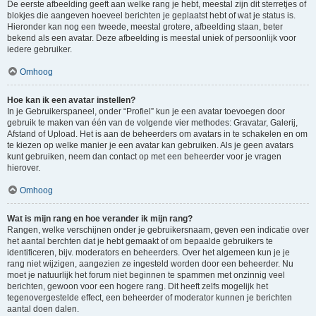
De eerste afbeelding geeft aan welke rang je hebt, meestal zijn dit sterretjes of
blokjes die aangeven hoeveel berichten je geplaatst hebt of wat je status is.
Hieronder kan nog een tweede, meestal grotere, afbeelding staan, beter
bekend als een avatar. Deze afbeelding is meestal uniek of persoonlijk voor
iedere gebruiker.
Omhoog
Hoe kan ik een avatar instellen?
In je Gebruikerspaneel, onder “Profiel” kun je een avatar toevoegen door
gebruik te maken van één van de volgende vier methodes: Gravatar, Galerij,
Afstand of Upload. Het is aan de beheerders om avatars in te schakelen en om
te kiezen op welke manier je een avatar kan gebruiken. Als je geen avatars
kunt gebruiken, neem dan contact op met een beheerder voor je vragen
hierover.
Omhoog
Wat is mijn rang en hoe verander ik mijn rang?
Rangen, welke verschijnen onder je gebruikersnaam, geven een indicatie over
het aantal berchten dat je hebt gemaakt of om bepaalde gebruikers te
identificeren, bijv. moderators en beheerders. Over het algemeen kun je je
rang niet wijzigen, aangezien ze ingesteld worden door een beheerder. Nu
moet je natuurlijk het forum niet beginnen te spammen met onzinnig veel
berichten, gewoon voor een hogere rang. Dit heeft zelfs mogelijk het
tegenovergestelde effect, een beheerder of moderator kunnen je berichten
aantal doen dalen.