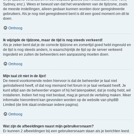
Sydney, enz.). Wees er bewust van dat het veranderen van de tijdzone, zoals
de meeste instellingen, alleen gedaan kunnen worden door geregistreerde
gebruikers. Als je nog niet geregistreerd bent is dit een goed moment om dit te
doen.
Omhoog
Ik wijzigde de tijdzone, maar de tijd is nog steeds verkeerd!
Als je zeker bent dat je de correcte tijdzone en zomertijd goed hebt ingevuld en
de tijd is nog steeds anders, is waarschijnlijk de tijd op de server verkeerd
ingesteld en zullen de beheerders een aanpassing moeten doen.
Omhoog
Mijn taal zit niet in de lijst!
De meest voorkomende reden hiervoor is dat de beheerder je taal niet
geïnstalleerd heeft, of dat nog niemand het forum in je taal vertaald heeft. Je
kunt altijd aan de beheerder vragen of hij het talenpakket, dat je nodig hebt, wil
installeren. Indien het nog niet bestaat, mag je gerust de vertaling maken. Meer
informatie hieromtrent kan gevonden worden op de website van phpBB
Limited (de link staat onderaan iedere pagina).
Omhoog
Wat zijn de afbeeldingen naast mijn gebruikersnaam?
Er kunnen 2 afbeeldingen bij een gebruikersnaam staan als je berichten leest.