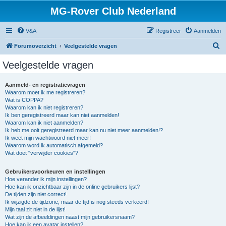
MG-Rover Club Nederland
V&A
Registreer
Aanmelden
Z
Forumoverzicht
Veelgestelde vragen
o
Veelgestelde vragen
e
k
Aanmeld- en registratievragen
Waarom moet ik me registreren?
Wat is COPPA?
Waarom kan ik niet registreren?
Ik ben geregistreerd maar kan niet aanmelden!
Waarom kan ik niet aanmelden?
Ik heb me ooit geregistreerd maar kan nu niet meer aanmelden!?
Ik weet mijn wachtwoord niet meer!
Waarom word ik automatisch afgemeld?
Wat doet "verwijder cookies"?
Gebruikersvoorkeuren en instellingen
Hoe verander ik mijn instellingen?
Hoe kan ik onzichtbaar zijn in de online gebruikers lijst?
De tijden zijn niet correct!
Ik wijzigde de tijdzone, maar de tijd is nog steeds verkeerd!
Mijn taal zit niet in de lijst!
Wat zijn de afbeeldingen naast mijn gebruikersnaam?
Hoe kan ik een avatar instellen?