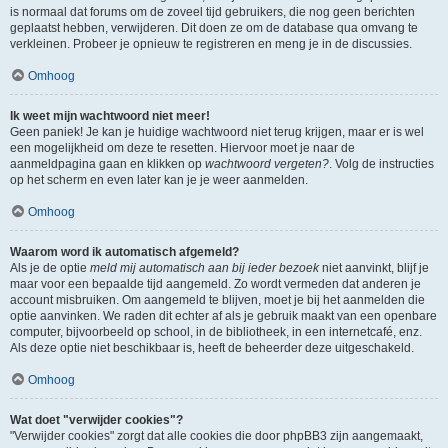
is normaal dat forums om de zoveel tijd gebruikers, die nog geen berichten
geplaatst hebben, verwijderen. Dit doen ze om de database qua omvang te
verkleinen. Probeer je opnieuw te registreren en meng je in de discussies.
Omhoog
Ik weet mijn wachtwoord niet meer!
Geen paniek! Je kan je huidige wachtwoord niet terug krijgen, maar er is wel
een mogelijkheid om deze te resetten. Hiervoor moet je naar de
aanmeldpagina gaan en klikken op
wachtwoord vergeten?
. Volg de instructies
op het scherm en even later kan je je weer aanmelden.
Omhoog
Waarom word ik automatisch afgemeld?
Als je de optie
meld mij automatisch aan bij ieder bezoek
niet aanvinkt, blijf je
maar voor een bepaalde tijd aangemeld. Zo wordt vermeden dat anderen je
account misbruiken. Om aangemeld te blijven, moet je bij het aanmelden die
optie aanvinken. We raden dit echter af als je gebruik maakt van een openbare
computer, bijvoorbeeld op school, in de bibliotheek, in een internetcafé, enz.
Als deze optie niet beschikbaar is, heeft de beheerder deze uitgeschakeld.
Omhoog
Wat doet "verwijder cookies"?
"Verwijder cookies" zorgt dat alle cookies die door phpBB3 zijn aangemaakt,