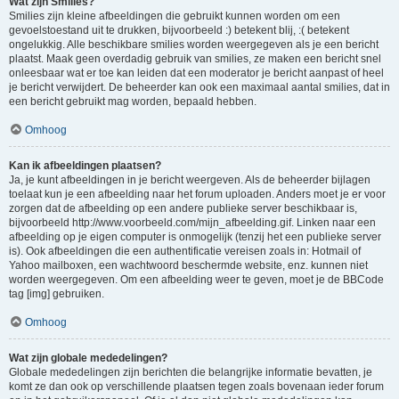
Wat zijn Smilies?
Smilies zijn kleine afbeeldingen die gebruikt kunnen worden om een
gevoelstoestand uit te drukken, bijvoorbeeld :) betekent blij, :( betekent
ongelukkig. Alle beschikbare smilies worden weergegeven als je een bericht
plaatst. Maak geen overdadig gebruik van smilies, ze maken een bericht snel
onleesbaar wat er toe kan leiden dat een moderator je bericht aanpast of heel
je bericht verwijdert. De beheerder kan ook een maximaal aantal smilies, dat in
een bericht gebruikt mag worden, bepaald hebben.
Omhoog
Kan ik afbeeldingen plaatsen?
Ja, je kunt afbeeldingen in je bericht weergeven. Als de beheerder bijlagen
toelaat kun je een afbeelding naar het forum uploaden. Anders moet je er voor
zorgen dat de afbeelding op een andere publieke server beschikbaar is,
bijvoorbeeld http://www.voorbeeld.com/mijn_afbeelding.gif. Linken naar een
afbeelding op je eigen computer is onmogelijk (tenzij het een publieke server
is). Ook afbeeldingen die een authentificatie vereisen zoals in: Hotmail of
Yahoo mailboxen, een wachtwoord beschermde website, enz. kunnen niet
worden weergegeven. Om een afbeelding weer te geven, moet je de BBCode
tag [img] gebruiken.
Omhoog
Wat zijn globale mededelingen?
Globale mededelingen zijn berichten die belangrijke informatie bevatten, je
komt ze dan ook op verschillende plaatsen tegen zoals bovenaan ieder forum