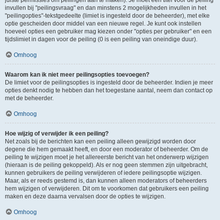
juiste permissies om peilingen aan te maken). Je moet een titel voor de peiling
invullen bij "peilingsvraag" en dan minstens 2 mogelijkheden invullen in het
"peilingopties"-tekstgedeelte (limiet is ingesteld door de beheerder), met elke
optie gescheiden door middel van een nieuwe regel. Je kunt ook instellen
hoeveel opties een gebruiker mag kiezen onder "opties per gebruiker" en een
tijdslimiet in dagen voor de peiling (0 is een peiling van oneindige duur).
Omhoog
Waarom kan ik niet meer peilingsopties toevoegen?
De limiet voor de peilingsopties is ingesteld door de beheerder. Indien je meer
opties denkt nodig te hebben dan het toegestane aantal, neem dan contact op
met de beheerder.
Omhoog
Hoe wijzig of verwijder ik een peiling?
Net zoals bij de berichten kan een peiling alleen gewijzigd worden door
degene die hem gemaakt heeft, en door een moderator of beheerder. Om de
peiling te wijzigen moet je het allereerste bericht van het onderwerp wijzigen
(hieraan is de peiling gekoppeld). Als er nog geen stemmen zijn uitgebracht,
kunnen gebruikers de peiling verwijderen of iedere peilingsoptie wijzigen.
Maar, als er reeds gestemd is, dan kunnen alleen moderators of beheerders
hem wijzigen of verwijderen. Dit om te voorkomen dat gebruikers een peiling
maken en deze daarna vervalsen door de opties te wijzigen.
Omhoog