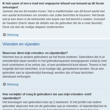
Ik heb spam of een e-mail met ongepaste inhoud van iemand op dit forum
ontvangen!
Jammer dat we dit moeten horen. Het e-mailformulier van dit forum werkt met
een aantal technieken om zenders van zulke berichten te traceren. Het beste
wat je kan doen is de beheerder een kopie van het bericht e-mailen, inclusief
de headers (hierin staan de details van de gebruiker die de e-mail stuurde).
Deze zal dan de nodige stappen ondernemen.
Omhoog
Vrienden en vijanden
Waarvoor dient mijn vrienden- en vijandenlijst?
Hiermee kun je andere gebruikers op het forum sorteren. Gebruikers die in je
vriendenlijst staan worden in het gebruikerspaneel weergegeven zodat je snel
kunt controleren of ze online zijn, of een privébericht kunt sturen. Tevens is het
mogelijk dat hun berichten, in je huidige stijl, gemarkeerd worden. Als je een
gebruiker aan je vijandenlijst toevoegt, worden zijn of haar berichten
standaard verborgen.
Omhoog
Hoe verwijder of voeg ik gebruikers toe aan mijn vrienden- en/of
vijandenlijst?
Het toevoegen van gebruikers kan op 2 manieren. In het profiel van iedere
gebruiker staat een link om de gebruiker aan je vrienden- of vijandenlijst toe te