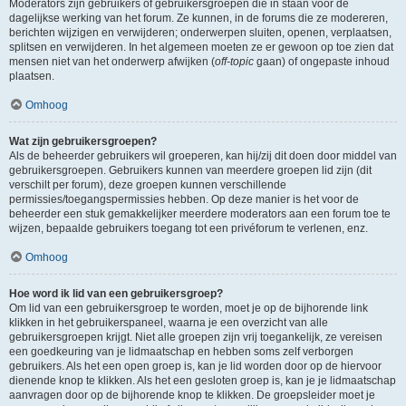
Moderators zijn gebruikers of gebruikersgroepen die in staan voor de
dagelijkse werking van het forum. Ze kunnen, in de forums die ze modereren,
berichten wijzigen en verwijderen; onderwerpen sluiten, openen, verplaatsen,
splitsen en verwijderen. In het algemeen moeten ze er gewoon op toe zien dat
mensen niet van het onderwerp afwijken (
off-topic
gaan) of ongepaste inhoud
plaatsen.
Omhoog
Wat zijn gebruikersgroepen?
Als de beheerder gebruikers wil groeperen, kan hij/zij dit doen door middel van
gebruikersgroepen. Gebruikers kunnen van meerdere groepen lid zijn (dit
verschilt per forum), deze groepen kunnen verschillende
permissies/toegangspermissies hebben. Op deze manier is het voor de
beheerder een stuk gemakkelijker meerdere moderators aan een forum toe te
wijzen, bepaalde gebruikers toegang tot een privéforum te verlenen, enz.
Omhoog
Hoe word ik lid van een gebruikersgroep?
Om lid van een gebruikersgroep te worden, moet je op de bijhorende link
klikken in het gebruikerspaneel, waarna je een overzicht van alle
gebruikersgroepen krijgt. Niet alle groepen zijn vrij toegankelijk, ze vereisen
een goedkeuring van je lidmaatschap en hebben soms zelf verborgen
gebruikers. Als het een open groep is, kan je lid worden door op de hiervoor
dienende knop te klikken. Als het een gesloten groep is, kan je je lidmaatschap
aanvragen door op de bijhorende knop te klikken. De groepsleider moet je