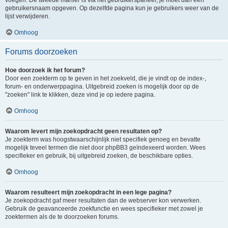
voegen. De tweede manier is via het gebruikerspaneel, je moet dan een
gebruikersnaam opgeven. Op dezelfde pagina kun je gebruikers weer van de
lijst verwijderen.
Omhoog
Forums doorzoeken
Hoe doorzoek ik het forum?
Door een zoekterm op te geven in het zoekveld, die je vindt op de index-,
forum- en onderwerppagina. Uitgebreid zoeken is mogelijk door op de
"zoeken" link te klikken, deze vind je op iedere pagina.
Omhoog
Waarom levert mijn zoekopdracht geen resultaten op?
Je zoekterm was hoogstwaarschijnlijk niet specifiek genoeg en bevatte
mogelijk teveel termen die niet door phpBB3 geïndexeerd worden. Wees
specifieker en gebruik, bij uitgebreid zoeken, de beschikbare opties.
Omhoog
Waarom resulteert mijn zoekopdracht in een lege pagina?
Je zoekopdracht gaf meer resultaten dan de webserver kon verwerken.
Gebruik de geavanceerde zoekfunctie en wees specifieker met zowel je
zoektermen als de te doorzoeken forums.