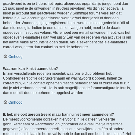
geactiveerd is en je tijdens het registratieproces opgaf dat je jonger bent dan
13 jaar, moet je de ontvangen instructies opvolgen. Als dit niet het geval is,
moet je account dan geactiveerd worden? Sommige forums vereisen dat
iedere nieuwe account geactiveerd wordt, ofwel door jezelf of door een
beheerder. Wanneer je je geregistreerd hebt, werd ook medegedeeld of dit al
dan niet nodig is. Indien je een e-mail ontvangen hebt, moet je de daarin
opgegeven instructies volgen. Als je nooit een e-mail ontvangen hebt, was het
opgegeven e-mailadres dan wel juist? Één van de redenen van activatie is om
het aantal valse accounts te doen dalen. Als je zeker bent dat je e-mailadres
correct was, neem dan contact op met de beheerder.
Omhoog
Waarom kan ik niet aanmelden?
Er zijn verschillende redenen mogelijk waarom je dit probleem hebt.
Controleer eerst of je gebruikersnaam en wachtwoord kloppen. Indien ze
correct zijn, kun je contact opnemen met de beheerder om er zeker van te zijn
dat je niet verbannen bent. Het is ook mogelijk dat de forumconfiguratie fout is,
dan moet dit door de beheerder opgelost worden.
Omhoog
Ik heb me ooit geregistreerd maar kan nu niet meer aanmelden!?
De meest voorkomende oorzaken hiervoor zijn: je gaf een verkeerde
gebruikersnaam of wachtwoord op (controleer de e-mail met je registratie
gegevens) of een beheerder heeft je account verwijderd om één of andere
reden. Indien dit laatste het geval is, heb je dan ooit een bericht geplaatst? Het