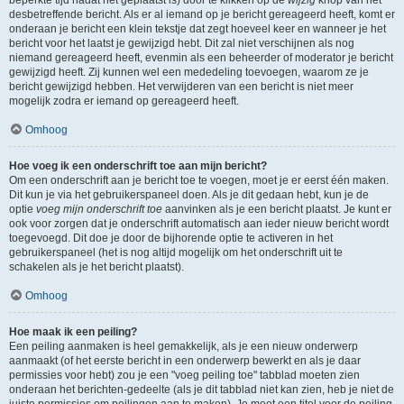
beperkte tijd nadat het geplaatst is) door te klikken op de
wijzig
knop van het
desbetreffende bericht. Als er al iemand op je bericht gereageerd heeft, komt er
onderaan je bericht een klein tekstje dat zegt hoeveel keer en wanneer je het
bericht voor het laatst je gewijzigd hebt. Dit zal niet verschijnen als nog
niemand gereageerd heeft, evenmin als een beheerder of moderator je bericht
gewijzigd heeft. Zij kunnen wel een mededeling toevoegen, waarom ze je
bericht gewijzigd hebben. Het verwijderen van een bericht is niet meer
mogelijk zodra er iemand op gereageerd heeft.
Omhoog
Hoe voeg ik een onderschrift toe aan mijn bericht?
Om een onderschrift aan je bericht toe te voegen, moet je er eerst één maken.
Dit kun je via het gebruikerspaneel doen. Als je dit gedaan hebt, kun je de
optie
voeg mijn onderschrift toe
aanvinken als je een bericht plaatst. Je kunt er
ook voor zorgen dat je onderschrift automatisch aan ieder nieuw bericht wordt
toegevoegd. Dit doe je door de bijhorende optie te activeren in het
gebruikerspaneel (het is nog altijd mogelijk om het onderschrift uit te
schakelen als je het bericht plaatst).
Omhoog
Hoe maak ik een peiling?
Een peiling aanmaken is heel gemakkelijk, als je een nieuw onderwerp
aanmaakt (of het eerste bericht in een onderwerp bewerkt en als je daar
permissies voor hebt) zou je een "voeg peiling toe" tabblad moeten zien
onderaan het berichten-gedeelte (als je dit tabblad niet kan zien, heb je niet de