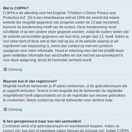
Wat is COPPA?
COPPA is de afkorting voor het Engelse "Children’s Online Privacy and
Protection Act". Dit is een Amerikaanse wet uit 1998 die vereist dat iedere
website die mogelijk gegevens van jongeren onder de 13 jaar verzamelt,
hiervoor de toestemming heeft van de ouders. Deze toestemming moet
schriftelijk of op een andere wijze gegeven worden, zodat de ouders weten dat
de website persoonlijke gegevens van hun kind, jonger dan 13, heeft. Indien je
niet zeker bent of deze wet al dan niet op jou of de website waarop je wil
registreren van toepassing is, neem dan contact op met een juridisch
raadgever voor meer informatie. Houd er rekening mee dat het phpBB-team
geen wettelijke informatie kan verschaffen en ook niet het aanspreekpunt is
voor deze wetgeving, tenzij dit hieronder vermeld wordt.
Omhoog
Waarom kan ik niet registreren?
Mogelijk heeft de beheerder je IP-adres verbannen, of de gebruikersnaam die
je opgeeft verboden. Tevens is het mogelijk dat de beheerder de registratie
mogelijkheid heeft uitgeschakeld om zo de registratie van nieuwe gebruikers
te voorkomen. Neem contact op met de beheerder voor verdere hulp.
Omhoog
Ik ben geregistreerd maar kan niet aanmelden!
Controleer eerst of je gebruikersnaam en wachtwoord kloppen. Indien ze
correct zijn, kan één of meerdere zaken hiervan de oorzaak zijn. Indien COPPA