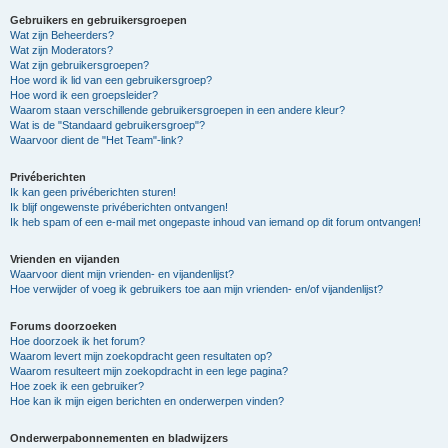
Gebruikers en gebruikersgroepen
Wat zijn Beheerders?
Wat zijn Moderators?
Wat zijn gebruikersgroepen?
Hoe word ik lid van een gebruikersgroep?
Hoe word ik een groepsleider?
Waarom staan verschillende gebruikersgroepen in een andere kleur?
Wat is de "Standaard gebruikersgroep"?
Waarvoor dient de "Het Team"-link?
Privéberichten
Ik kan geen privéberichten sturen!
Ik blijf ongewenste privéberichten ontvangen!
Ik heb spam of een e-mail met ongepaste inhoud van iemand op dit forum ontvangen!
Vrienden en vijanden
Waarvoor dient mijn vrienden- en vijandenlijst?
Hoe verwijder of voeg ik gebruikers toe aan mijn vrienden- en/of vijandenlijst?
Forums doorzoeken
Hoe doorzoek ik het forum?
Waarom levert mijn zoekopdracht geen resultaten op?
Waarom resulteert mijn zoekopdracht in een lege pagina?
Hoe zoek ik een gebruiker?
Hoe kan ik mijn eigen berichten en onderwerpen vinden?
Onderwerpabonnementen en bladwijzers