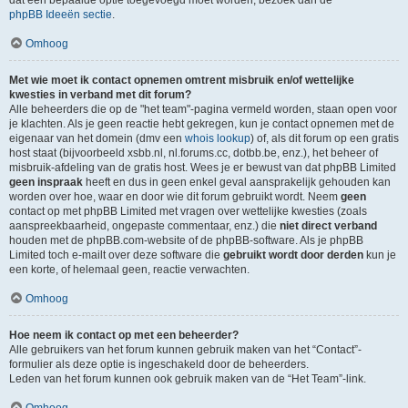
dat een bepaalde optie toegevoegd moet worden, bezoek dan de
phpBB Ideeën sectie
.
Omhoog
Met wie moet ik contact opnemen omtrent misbruik en/of wettelijke
kwesties in verband met dit forum?
Alle beheerders die op de "het team"-pagina vermeld worden, staan open voor
je klachten. Als je geen reactie hebt gekregen, kun je contact opnemen met de
eigenaar van het domein (dmv een
whois lookup
) of, als dit forum op een gratis
host staat (bijvoorbeeld xsbb.nl, nl.forums.cc, dotbb.be, enz.), het beheer of
misbruik-afdeling van de gratis host. Wees je er bewust van dat phpBB Limited
geen inspraak
heeft en dus in geen enkel geval aansprakelijk gehouden kan
worden over hoe, waar en door wie dit forum gebruikt wordt. Neem
geen
contact op met phpBB Limited met vragen over wettelijke kwesties (zoals
aanspreekbaarheid, ongepaste commentaar, enz.) die
niet direct verband
houden met de phpBB.com-website of de phpBB-software. Als je phpBB
Limited toch e-mailt over deze software die
gebruikt wordt door derden
kun je
een korte, of helemaal geen, reactie verwachten.
Omhoog
Hoe neem ik contact op met een beheerder?
Alle gebruikers van het forum kunnen gebruik maken van het “Contact”-
formulier als deze optie is ingeschakeld door de beheerders.
Leden van het forum kunnen ook gebruik maken van de “Het Team”-link.