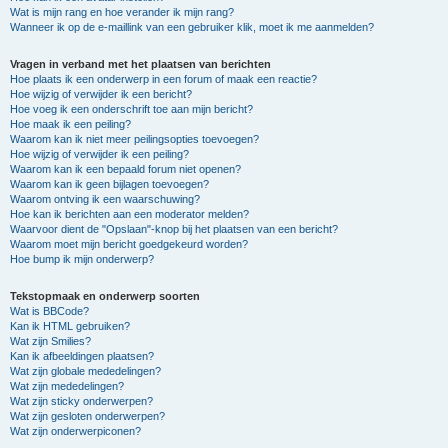
Wat is mijn rang en hoe verander ik mijn rang?
Wanneer ik op de e-maillink van een gebruiker klik, moet ik me aanmelden?
Vragen in verband met het plaatsen van berichten
Hoe plaats ik een onderwerp in een forum of maak een reactie?
Hoe wijzig of verwijder ik een bericht?
Hoe voeg ik een onderschrift toe aan mijn bericht?
Hoe maak ik een peiling?
Waarom kan ik niet meer peilingsopties toevoegen?
Hoe wijzig of verwijder ik een peiling?
Waarom kan ik een bepaald forum niet openen?
Waarom kan ik geen bijlagen toevoegen?
Waarom ontving ik een waarschuwing?
Hoe kan ik berichten aan een moderator melden?
Waarvoor dient de "Opslaan"-knop bij het plaatsen van een bericht?
Waarom moet mijn bericht goedgekeurd worden?
Hoe bump ik mijn onderwerp?
Tekstopmaak en onderwerp soorten
Wat is BBCode?
Kan ik HTML gebruiken?
Wat zijn Smilies?
Kan ik afbeeldingen plaatsen?
Wat zijn globale mededelingen?
Wat zijn mededelingen?
Wat zijn sticky onderwerpen?
Wat zijn gesloten onderwerpen?
Wat zijn onderwerpiconen?