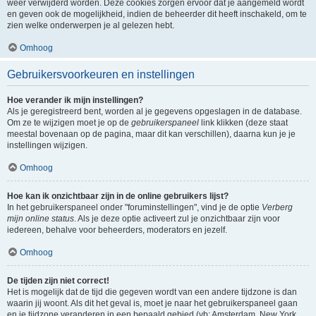
weer verwijderd worden. Deze cookies zorgen ervoor dat je aangemeld wordt
en geven ook de mogelijkheid, indien de beheerder dit heeft inschakeld, om te
zien welke onderwerpen je al gelezen hebt.
Omhoog
Gebruikersvoorkeuren en instellingen
Hoe verander ik mijn instellingen?
Als je geregistreerd bent, worden al je gegevens opgeslagen in de database.
Om ze te wijzigen moet je op de
gebruikerspaneel
link klikken (deze staat
meestal bovenaan op de pagina, maar dit kan verschillen), daarna kun je je
instellingen wijzigen.
Omhoog
Hoe kan ik onzichtbaar zijn in de online gebruikers lijst?
In het gebruikerspaneel onder "foruminstellingen", vind je de optie
Verberg
mijn online status
. Als je deze optie activeert zul je onzichtbaar zijn voor
iedereen, behalve voor beheerders, moderators en jezelf.
Omhoog
De tijden zijn niet correct!
Het is mogelijk dat de tijd die gegeven wordt van een andere tijdzone is dan
waarin jij woont. Als dit het geval is, moet je naar het gebruikerspaneel gaan
en je tijdzone veranderen in een bepaald gebied (vb: Amsterdam, New York,