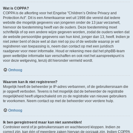
Wat is COPPA?
COPPA is de afkorting voor het Engelse "Children’s Online Privacy and
Protection Act". Dit is een Amerikaanse wet uit 1998 die vereist dat iedere
website die mogelijk gegevens van jongeren onder de 13 jaar verzamelt,
hiervoor de toestemming heeft van de ouders. Deze toestemming moet
schriftelijk of op een andere wijze gegeven worden, zodat de ouders weten dat
de website persoonlijke gegevens van hun kind, jonger dan 13, heeft. Indien je
niet zeker bent of deze wet al dan niet op jou of de website waarop je wil
registreren van toepassing is, neem dan contact op met een juridisch
raadgever voor meer informatie. Houd er rekening mee dat het phpBB-team
geen wettelijke informatie kan verschaffen en ook niet het aanspreekpunt is
voor deze wetgeving, tenzij dit hieronder vermeld wordt.
Omhoog
Waarom kan ik niet registreren?
Mogelijk heeft de beheerder je IP-adres verbannen, of de gebruikersnaam die
je opgeeft verboden. Tevens is het mogelijk dat de beheerder de registratie
mogelijkheid heeft uitgeschakeld om zo de registratie van nieuwe gebruikers
te voorkomen. Neem contact op met de beheerder voor verdere hulp.
Omhoog
Ik ben geregistreerd maar kan niet aanmelden!
Controleer eerst of je gebruikersnaam en wachtwoord kloppen. Indien ze
correct zijn, kan één of meerdere zaken hiervan de oorzaak zijn. Indien COPPA