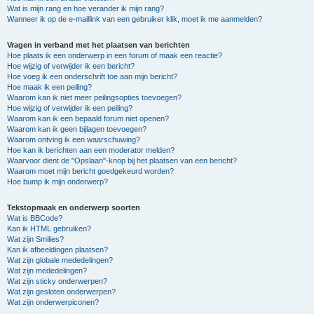
Wat is mijn rang en hoe verander ik mijn rang?
Wanneer ik op de e-maillink van een gebruiker klik, moet ik me aanmelden?
Vragen in verband met het plaatsen van berichten
Hoe plaats ik een onderwerp in een forum of maak een reactie?
Hoe wijzig of verwijder ik een bericht?
Hoe voeg ik een onderschrift toe aan mijn bericht?
Hoe maak ik een peiling?
Waarom kan ik niet meer peilingsopties toevoegen?
Hoe wijzig of verwijder ik een peiling?
Waarom kan ik een bepaald forum niet openen?
Waarom kan ik geen bijlagen toevoegen?
Waarom ontving ik een waarschuwing?
Hoe kan ik berichten aan een moderator melden?
Waarvoor dient de "Opslaan"-knop bij het plaatsen van een bericht?
Waarom moet mijn bericht goedgekeurd worden?
Hoe bump ik mijn onderwerp?
Tekstopmaak en onderwerp soorten
Wat is BBCode?
Kan ik HTML gebruiken?
Wat zijn Smilies?
Kan ik afbeeldingen plaatsen?
Wat zijn globale mededelingen?
Wat zijn mededelingen?
Wat zijn sticky onderwerpen?
Wat zijn gesloten onderwerpen?
Wat zijn onderwerpiconen?