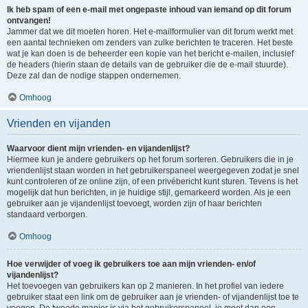
Ik heb spam of een e-mail met ongepaste inhoud van iemand op dit forum
ontvangen!
Jammer dat we dit moeten horen. Het e-mailformulier van dit forum werkt met
een aantal technieken om zenders van zulke berichten te traceren. Het beste
wat je kan doen is de beheerder een kopie van het bericht e-mailen, inclusief
de headers (hierin staan de details van de gebruiker die de e-mail stuurde).
Deze zal dan de nodige stappen ondernemen.
Omhoog
Vrienden en vijanden
Waarvoor dient mijn vrienden- en vijandenlijst?
Hiermee kun je andere gebruikers op het forum sorteren. Gebruikers die in je
vriendenlijst staan worden in het gebruikerspaneel weergegeven zodat je snel
kunt controleren of ze online zijn, of een privébericht kunt sturen. Tevens is het
mogelijk dat hun berichten, in je huidige stijl, gemarkeerd worden. Als je een
gebruiker aan je vijandenlijst toevoegt, worden zijn of haar berichten
standaard verborgen.
Omhoog
Hoe verwijder of voeg ik gebruikers toe aan mijn vrienden- en/of
vijandenlijst?
Het toevoegen van gebruikers kan op 2 manieren. In het profiel van iedere
gebruiker staat een link om de gebruiker aan je vrienden- of vijandenlijst toe te