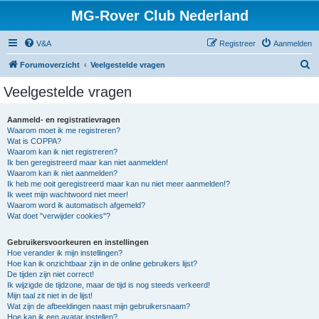
MG-Rover Club Nederland
V&A
Registreer
Aanmelden
Z
Forumoverzicht
Veelgestelde vragen
o
Veelgestelde vragen
e
k
Aanmeld- en registratievragen
Waarom moet ik me registreren?
Wat is COPPA?
Waarom kan ik niet registreren?
Ik ben geregistreerd maar kan niet aanmelden!
Waarom kan ik niet aanmelden?
Ik heb me ooit geregistreerd maar kan nu niet meer aanmelden!?
Ik weet mijn wachtwoord niet meer!
Waarom word ik automatisch afgemeld?
Wat doet "verwijder cookies"?
Gebruikersvoorkeuren en instellingen
Hoe verander ik mijn instellingen?
Hoe kan ik onzichtbaar zijn in de online gebruikers lijst?
De tijden zijn niet correct!
Ik wijzigde de tijdzone, maar de tijd is nog steeds verkeerd!
Mijn taal zit niet in de lijst!
Wat zijn de afbeeldingen naast mijn gebruikersnaam?
Hoe kan ik een avatar instellen?