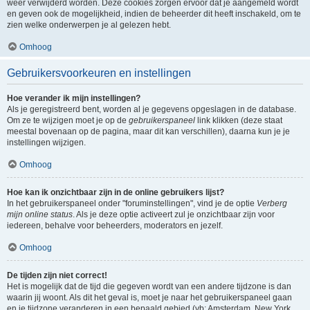
weer verwijderd worden. Deze cookies zorgen ervoor dat je aangemeld wordt
en geven ook de mogelijkheid, indien de beheerder dit heeft inschakeld, om te
zien welke onderwerpen je al gelezen hebt.
Omhoog
Gebruikersvoorkeuren en instellingen
Hoe verander ik mijn instellingen?
Als je geregistreerd bent, worden al je gegevens opgeslagen in de database.
Om ze te wijzigen moet je op de
gebruikerspaneel
link klikken (deze staat
meestal bovenaan op de pagina, maar dit kan verschillen), daarna kun je je
instellingen wijzigen.
Omhoog
Hoe kan ik onzichtbaar zijn in de online gebruikers lijst?
In het gebruikerspaneel onder "foruminstellingen", vind je de optie
Verberg
mijn online status
. Als je deze optie activeert zul je onzichtbaar zijn voor
iedereen, behalve voor beheerders, moderators en jezelf.
Omhoog
De tijden zijn niet correct!
Het is mogelijk dat de tijd die gegeven wordt van een andere tijdzone is dan
waarin jij woont. Als dit het geval is, moet je naar het gebruikerspaneel gaan
en je tijdzone veranderen in een bepaald gebied (vb: Amsterdam, New York,