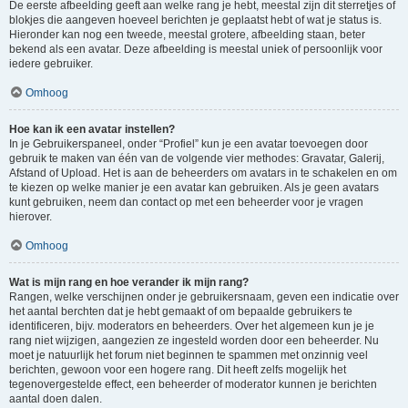
De eerste afbeelding geeft aan welke rang je hebt, meestal zijn dit sterretjes of
blokjes die aangeven hoeveel berichten je geplaatst hebt of wat je status is.
Hieronder kan nog een tweede, meestal grotere, afbeelding staan, beter
bekend als een avatar. Deze afbeelding is meestal uniek of persoonlijk voor
iedere gebruiker.
Omhoog
Hoe kan ik een avatar instellen?
In je Gebruikerspaneel, onder “Profiel” kun je een avatar toevoegen door
gebruik te maken van één van de volgende vier methodes: Gravatar, Galerij,
Afstand of Upload. Het is aan de beheerders om avatars in te schakelen en om
te kiezen op welke manier je een avatar kan gebruiken. Als je geen avatars
kunt gebruiken, neem dan contact op met een beheerder voor je vragen
hierover.
Omhoog
Wat is mijn rang en hoe verander ik mijn rang?
Rangen, welke verschijnen onder je gebruikersnaam, geven een indicatie over
het aantal berchten dat je hebt gemaakt of om bepaalde gebruikers te
identificeren, bijv. moderators en beheerders. Over het algemeen kun je je
rang niet wijzigen, aangezien ze ingesteld worden door een beheerder. Nu
moet je natuurlijk het forum niet beginnen te spammen met onzinnig veel
berichten, gewoon voor een hogere rang. Dit heeft zelfs mogelijk het
tegenovergestelde effect, een beheerder of moderator kunnen je berichten
aantal doen dalen.