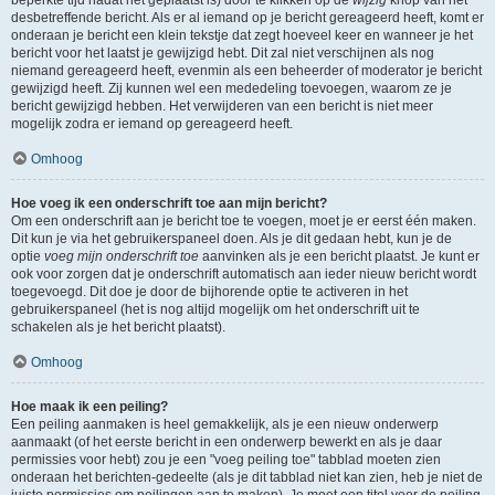
beperkte tijd nadat het geplaatst is) door te klikken op de
wijzig
knop van het
desbetreffende bericht. Als er al iemand op je bericht gereageerd heeft, komt er
onderaan je bericht een klein tekstje dat zegt hoeveel keer en wanneer je het
bericht voor het laatst je gewijzigd hebt. Dit zal niet verschijnen als nog
niemand gereageerd heeft, evenmin als een beheerder of moderator je bericht
gewijzigd heeft. Zij kunnen wel een mededeling toevoegen, waarom ze je
bericht gewijzigd hebben. Het verwijderen van een bericht is niet meer
mogelijk zodra er iemand op gereageerd heeft.
Omhoog
Hoe voeg ik een onderschrift toe aan mijn bericht?
Om een onderschrift aan je bericht toe te voegen, moet je er eerst één maken.
Dit kun je via het gebruikerspaneel doen. Als je dit gedaan hebt, kun je de
optie
voeg mijn onderschrift toe
aanvinken als je een bericht plaatst. Je kunt er
ook voor zorgen dat je onderschrift automatisch aan ieder nieuw bericht wordt
toegevoegd. Dit doe je door de bijhorende optie te activeren in het
gebruikerspaneel (het is nog altijd mogelijk om het onderschrift uit te
schakelen als je het bericht plaatst).
Omhoog
Hoe maak ik een peiling?
Een peiling aanmaken is heel gemakkelijk, als je een nieuw onderwerp
aanmaakt (of het eerste bericht in een onderwerp bewerkt en als je daar
permissies voor hebt) zou je een "voeg peiling toe" tabblad moeten zien
onderaan het berichten-gedeelte (als je dit tabblad niet kan zien, heb je niet de