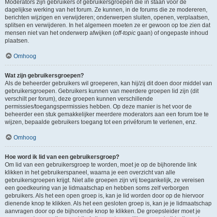
Moderators zijn gebruikers of gebruikersgroepen die in staan voor de
dagelijkse werking van het forum. Ze kunnen, in de forums die ze modereren,
berichten wijzigen en verwijderen; onderwerpen sluiten, openen, verplaatsen,
splitsen en verwijderen. In het algemeen moeten ze er gewoon op toe zien dat
mensen niet van het onderwerp afwijken (
off-topic
gaan) of ongepaste inhoud
plaatsen.
Omhoog
Wat zijn gebruikersgroepen?
Als de beheerder gebruikers wil groeperen, kan hij/zij dit doen door middel van
gebruikersgroepen. Gebruikers kunnen van meerdere groepen lid zijn (dit
verschilt per forum), deze groepen kunnen verschillende
permissies/toegangspermissies hebben. Op deze manier is het voor de
beheerder een stuk gemakkelijker meerdere moderators aan een forum toe te
wijzen, bepaalde gebruikers toegang tot een privéforum te verlenen, enz.
Omhoog
Hoe word ik lid van een gebruikersgroep?
Om lid van een gebruikersgroep te worden, moet je op de bijhorende link
klikken in het gebruikerspaneel, waarna je een overzicht van alle
gebruikersgroepen krijgt. Niet alle groepen zijn vrij toegankelijk, ze vereisen
een goedkeuring van je lidmaatschap en hebben soms zelf verborgen
gebruikers. Als het een open groep is, kan je lid worden door op de hiervoor
dienende knop te klikken. Als het een gesloten groep is, kan je je lidmaatschap
aanvragen door op de bijhorende knop te klikken. De groepsleider moet je