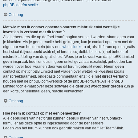
dat een bepaalde optie toegevoegd moet worden, bezoek dan de
phpBB Ideeën sectie
.
Omhoog
Met wie moet ik contact opnemen omtrent misbruik en/of wettelijke
kwesties in verband met dit forum?
Alle beheerders die op de "het team"-pagina vermeld worden, staan open voor
je klachten. Als je geen reactie hebt gekregen, kun je contact opnemen met de
eigenaar van het domein (dmv een
whois lookup
) of, als dit forum op een gratis
host staat (bijvoorbeeld xsbb.nl, nl.forums.cc, dotbb.be, enz.), het beheer of
misbruik-afdeling van de gratis host. Wees je er bewust van dat phpBB Limited
geen inspraak
heeft en dus in geen enkel geval aansprakelijk gehouden kan
worden over hoe, waar en door wie dit forum gebruikt wordt. Neem
geen
contact op met phpBB Limited met vragen over wettelijke kwesties (zoals
aanspreekbaarheid, ongepaste commentaar, enz.) die
niet direct verband
houden met de phpBB.com-website of de phpBB-software. Als je phpBB
Limited toch e-mailt over deze software die
gebruikt wordt door derden
kun je
een korte, of helemaal geen, reactie verwachten.
Omhoog
Hoe neem ik contact op met een beheerder?
Alle gebruikers van het forum kunnen gebruik maken van het “Contact”-
formulier als deze optie is ingeschakeld door de beheerders.
Leden van het forum kunnen ook gebruik maken van de “Het Team”-link.