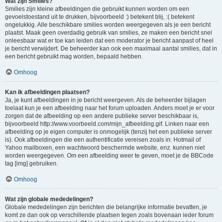
Wat zijn Smilies?
Smilies zijn kleine afbeeldingen die gebruikt kunnen worden om een
gevoelstoestand uit te drukken, bijvoorbeeld :) betekent blij, :( betekent
ongelukkig. Alle beschikbare smilies worden weergegeven als je een bericht
plaatst. Maak geen overdadig gebruik van smilies, ze maken een bericht snel
onleesbaar wat er toe kan leiden dat een moderator je bericht aanpast of heel
je bericht verwijdert. De beheerder kan ook een maximaal aantal smilies, dat in
een bericht gebruikt mag worden, bepaald hebben.
Omhoog
Kan ik afbeeldingen plaatsen?
Ja, je kunt afbeeldingen in je bericht weergeven. Als de beheerder bijlagen
toelaat kun je een afbeelding naar het forum uploaden. Anders moet je er voor
zorgen dat de afbeelding op een andere publieke server beschikbaar is,
bijvoorbeeld http://www.voorbeeld.com/mijn_afbeelding.gif. Linken naar een
afbeelding op je eigen computer is onmogelijk (tenzij het een publieke server
is). Ook afbeeldingen die een authentificatie vereisen zoals in: Hotmail of
Yahoo mailboxen, een wachtwoord beschermde website, enz. kunnen niet
worden weergegeven. Om een afbeelding weer te geven, moet je de BBCode
tag [img] gebruiken.
Omhoog
Wat zijn globale mededelingen?
Globale mededelingen zijn berichten die belangrijke informatie bevatten, je
komt ze dan ook op verschillende plaatsen tegen zoals bovenaan ieder forum