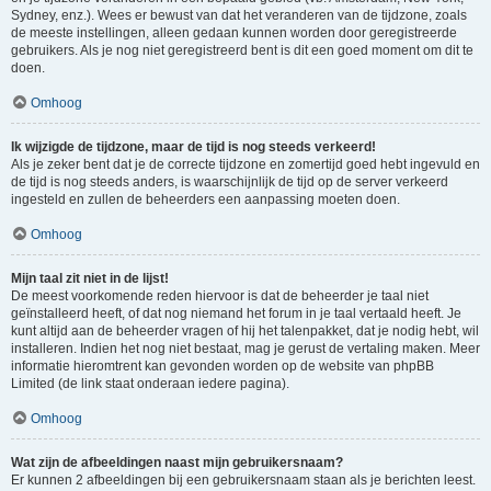
Sydney, enz.). Wees er bewust van dat het veranderen van de tijdzone, zoals
de meeste instellingen, alleen gedaan kunnen worden door geregistreerde
gebruikers. Als je nog niet geregistreerd bent is dit een goed moment om dit te
doen.
Omhoog
Ik wijzigde de tijdzone, maar de tijd is nog steeds verkeerd!
Als je zeker bent dat je de correcte tijdzone en zomertijd goed hebt ingevuld en
de tijd is nog steeds anders, is waarschijnlijk de tijd op de server verkeerd
ingesteld en zullen de beheerders een aanpassing moeten doen.
Omhoog
Mijn taal zit niet in de lijst!
De meest voorkomende reden hiervoor is dat de beheerder je taal niet
geïnstalleerd heeft, of dat nog niemand het forum in je taal vertaald heeft. Je
kunt altijd aan de beheerder vragen of hij het talenpakket, dat je nodig hebt, wil
installeren. Indien het nog niet bestaat, mag je gerust de vertaling maken. Meer
informatie hieromtrent kan gevonden worden op de website van phpBB
Limited (de link staat onderaan iedere pagina).
Omhoog
Wat zijn de afbeeldingen naast mijn gebruikersnaam?
Er kunnen 2 afbeeldingen bij een gebruikersnaam staan als je berichten leest.