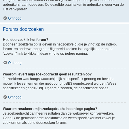
voegen. De tweede manier is via het gebruikerspaneel, je moet dan een
gebruikersnaam opgeven. Op dezelfde pagina kun je gebruikers weer van de
lijst verwijderen.
Omhoog
Forums doorzoeken
Hoe doorzoek ik het forum?
Door een zoekterm op te geven in het zoekveld, die je vindt op de index-,
forum- en onderwerppagina. Uitgebreid zoeken is mogelijk door op de
"zoeken" link te klikken, deze vind je op iedere pagina.
Omhoog
Waarom levert mijn zoekopdracht geen resultaten op?
Je zoekterm was hoogstwaarschijnlijk niet specifiek genoeg en bevatte
mogelijk teveel termen die niet door phpBB3 geïndexeerd worden. Wees
specifieker en gebruik, bij uitgebreid zoeken, de beschikbare opties.
Omhoog
Waarom resulteert mijn zoekopdracht in een lege pagina?
Je zoekopdracht gaf meer resultaten dan de webserver kon verwerken.
Gebruik de geavanceerde zoekfunctie en wees specifieker met zowel je
zoektermen als de te doorzoeken forums.