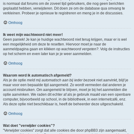
is normaal dat forums om de zoveel tijd gebruikers, die nog geen berichten
geplaatst hebben, verwijderen. Dit doen ze om de database qua omvang te
verkleinen. Probeer je opnieuw te registreren en meng je in de discussies.
Omhoog
Ik weet mijn wachtwoord niet meer!
Geen paniek! Je kan je huidige wachtwoord niet terug krijgen, maar er is wel
een mogelijkheid om deze te resetten. Hiervoor moet je naar de
aanmeldpagina gaan en klikken op
wachtwoord vergeten?
. Volg de instructies
op het scherm en even later kan je je weer aanmelden.
Omhoog
Waarom word ik automatisch afgemeld?
Als je de optie
meld mij automatisch aan bij ieder bezoek
niet aanvinkt, blijf je
maar voor een bepaalde tijd aangemeld. Zo wordt vermeden dat anderen je
account misbruiken. Om aangemeld te blijven, moet je bij het aanmelden die
optie aanvinken. We raden dit echter af als je gebruik maakt van een openbare
computer, bijvoorbeeld op school, in de bibliotheek, in een internetcafé, enz.
Als deze optie niet beschikbaar is, heeft de beheerder deze uitgeschakeld.
Omhoog
Wat doet "verwijder cookies"?
"Verwijder cookies" zorgt dat alle cookies die door phpBB3 zijn aangemaakt,