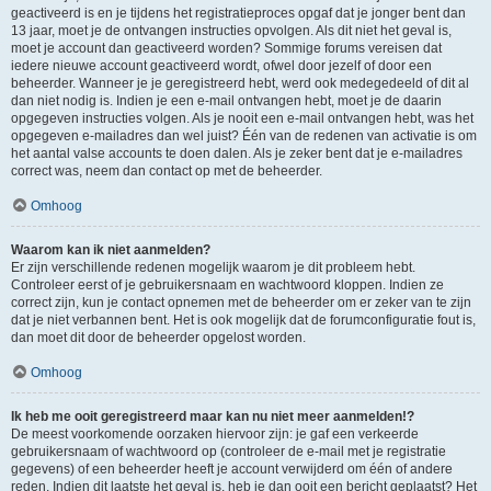
geactiveerd is en je tijdens het registratieproces opgaf dat je jonger bent dan
13 jaar, moet je de ontvangen instructies opvolgen. Als dit niet het geval is,
moet je account dan geactiveerd worden? Sommige forums vereisen dat
iedere nieuwe account geactiveerd wordt, ofwel door jezelf of door een
beheerder. Wanneer je je geregistreerd hebt, werd ook medegedeeld of dit al
dan niet nodig is. Indien je een e-mail ontvangen hebt, moet je de daarin
opgegeven instructies volgen. Als je nooit een e-mail ontvangen hebt, was het
opgegeven e-mailadres dan wel juist? Één van de redenen van activatie is om
het aantal valse accounts te doen dalen. Als je zeker bent dat je e-mailadres
correct was, neem dan contact op met de beheerder.
Omhoog
Waarom kan ik niet aanmelden?
Er zijn verschillende redenen mogelijk waarom je dit probleem hebt.
Controleer eerst of je gebruikersnaam en wachtwoord kloppen. Indien ze
correct zijn, kun je contact opnemen met de beheerder om er zeker van te zijn
dat je niet verbannen bent. Het is ook mogelijk dat de forumconfiguratie fout is,
dan moet dit door de beheerder opgelost worden.
Omhoog
Ik heb me ooit geregistreerd maar kan nu niet meer aanmelden!?
De meest voorkomende oorzaken hiervoor zijn: je gaf een verkeerde
gebruikersnaam of wachtwoord op (controleer de e-mail met je registratie
gegevens) of een beheerder heeft je account verwijderd om één of andere
reden. Indien dit laatste het geval is, heb je dan ooit een bericht geplaatst? Het