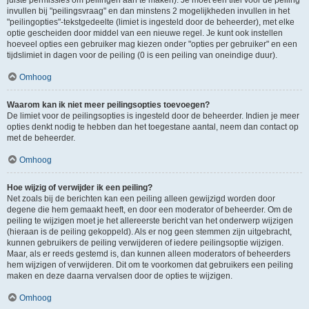
juiste permissies om peilingen aan te maken). Je moet een titel voor de peiling
invullen bij "peilingsvraag" en dan minstens 2 mogelijkheden invullen in het
"peilingopties"-tekstgedeelte (limiet is ingesteld door de beheerder), met elke
optie gescheiden door middel van een nieuwe regel. Je kunt ook instellen
hoeveel opties een gebruiker mag kiezen onder "opties per gebruiker" en een
tijdslimiet in dagen voor de peiling (0 is een peiling van oneindige duur).
Omhoog
Waarom kan ik niet meer peilingsopties toevoegen?
De limiet voor de peilingsopties is ingesteld door de beheerder. Indien je meer
opties denkt nodig te hebben dan het toegestane aantal, neem dan contact op
met de beheerder.
Omhoog
Hoe wijzig of verwijder ik een peiling?
Net zoals bij de berichten kan een peiling alleen gewijzigd worden door
degene die hem gemaakt heeft, en door een moderator of beheerder. Om de
peiling te wijzigen moet je het allereerste bericht van het onderwerp wijzigen
(hieraan is de peiling gekoppeld). Als er nog geen stemmen zijn uitgebracht,
kunnen gebruikers de peiling verwijderen of iedere peilingsoptie wijzigen.
Maar, als er reeds gestemd is, dan kunnen alleen moderators of beheerders
hem wijzigen of verwijderen. Dit om te voorkomen dat gebruikers een peiling
maken en deze daarna vervalsen door de opties te wijzigen.
Omhoog