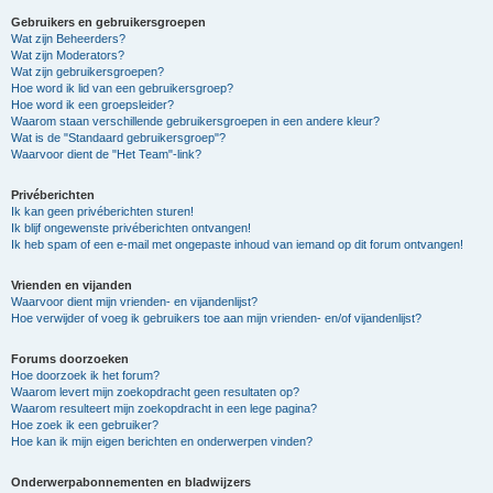
Gebruikers en gebruikersgroepen
Wat zijn Beheerders?
Wat zijn Moderators?
Wat zijn gebruikersgroepen?
Hoe word ik lid van een gebruikersgroep?
Hoe word ik een groepsleider?
Waarom staan verschillende gebruikersgroepen in een andere kleur?
Wat is de "Standaard gebruikersgroep"?
Waarvoor dient de "Het Team"-link?
Privéberichten
Ik kan geen privéberichten sturen!
Ik blijf ongewenste privéberichten ontvangen!
Ik heb spam of een e-mail met ongepaste inhoud van iemand op dit forum ontvangen!
Vrienden en vijanden
Waarvoor dient mijn vrienden- en vijandenlijst?
Hoe verwijder of voeg ik gebruikers toe aan mijn vrienden- en/of vijandenlijst?
Forums doorzoeken
Hoe doorzoek ik het forum?
Waarom levert mijn zoekopdracht geen resultaten op?
Waarom resulteert mijn zoekopdracht in een lege pagina?
Hoe zoek ik een gebruiker?
Hoe kan ik mijn eigen berichten en onderwerpen vinden?
Onderwerpabonnementen en bladwijzers