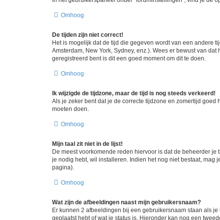
Omhoog
De tijden zijn niet correct!
Het is mogelijk dat de tijd die gegeven wordt van een andere ti
Amsterdam, New York, Sydney, enz.). Wees er bewust van dat he
geregistreerd bent is dit een goed moment om dit te doen.
Omhoog
Ik wijzigde de tijdzone, maar de tijd is nog steeds verkeerd!
Als je zeker bent dat je de correcte tijdzone en zomertijd goed
moeten doen.
Omhoog
Mijn taal zit niet in de lijst!
De meest voorkomende reden hiervoor is dat de beheerder je taal 
je nodig hebt, wil installeren. Indien het nog niet bestaat, m
pagina).
Omhoog
Wat zijn de afbeeldingen naast mijn gebruikersnaam?
Er kunnen 2 afbeeldingen bij een gebruikersnaam staan als je be
geplaatst hebt of wat je status is. Hieronder kan nog een tweed