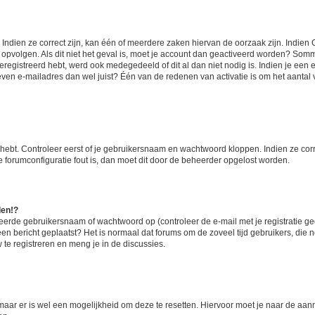
ndien ze correct zijn, kan één of meerdere zaken hiervan de oorzaak zijn. Indien C
es opvolgen. Als dit niet het geval is, moet je account dan geactiveerd worden? S
geregistreerd hebt, werd ook medegedeeld of dit al dan niet nodig is. Indien je een
ven e-mailadres dan wel juist? Één van de redenen van activatie is om het aantal va
 hebt. Controleer eerst of je gebruikersnaam en wachtwoord kloppen. Indien ze cor
 de forumconfiguratie fout is, dan moet dit door de beheerder opgelost worden.
den!?
eerde gebruikersnaam of wachtwoord op (controleer de e-mail met je registratie g
it een bericht geplaatst? Het is normaal dat forums om de zoveel tijd gebruikers, di
e registreren en meng je in de discussies.
 maar er is wel een mogelijkheid om deze te resetten. Hiervoor moet je naar de a