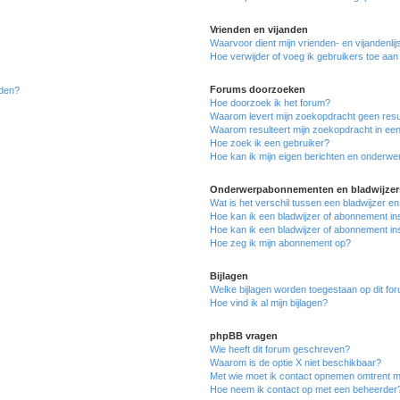
Vrienden en vijanden
Waarvoor dient mijn vrienden- en vijandenlij
Hoe verwijder of voeg ik gebruikers toe aan m
Forums doorzoeken
lden?
Hoe doorzoek ik het forum?
Waarom levert mijn zoekopdracht geen resu
Waarom resulteert mijn zoekopdracht in een
Hoe zoek ik een gebruiker?
Hoe kan ik mijn eigen berichten en onderw
Onderwerpabonnementen en bladwijzer
Wat is het verschil tussen een bladwijzer 
Hoe kan ik een bladwijzer of abonnement in
Hoe kan ik een bladwijzer of abonnement ins
Hoe zeg ik mijn abonnement op?
Bijlagen
Welke bijlagen worden toegestaan op dit fo
Hoe vind ik al mijn bijlagen?
phpBB vragen
Wie heeft dit forum geschreven?
Waarom is de optie X niet beschikbaar?
Met wie moet ik contact opnemen omtrent mis
Hoe neem ik contact op met een beheerder