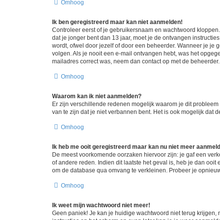
Omhoog
Ik ben geregistreerd maar kan niet aanmelden!
Controleer eerst of je gebruikersnaam en wachtwoord kloppen. I
dat je jonger bent dan 13 jaar, moet je de ontvangen instructi
wordt, ofwel door jezelf of door een beheerder. Wanneer je je 
volgen. Als je nooit een e-mail ontvangen hebt, was het opgege
mailadres correct was, neem dan contact op met de beheerder.
Omhoog
Waarom kan ik niet aanmelden?
Er zijn verschillende redenen mogelijk waarom je dit probleem
van te zijn dat je niet verbannen bent. Het is ook mogelijk dat
Omhoog
Ik heb me ooit geregistreerd maar kan nu niet meer aanmel
De meest voorkomende oorzaken hiervoor zijn: je gaf een verk
of andere reden. Indien dit laatste het geval is, heb je dan oo
om de database qua omvang te verkleinen. Probeer je opnieuw t
Omhoog
Ik weet mijn wachtwoord niet meer!
Geen paniek! Je kan je huidige wachtwoord niet terug krijgen,