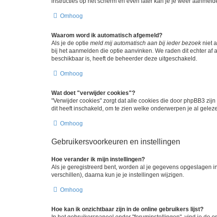
instructies op het scherm en even later kan je je weer aanmeld
Omhoog
Waarom word ik automatisch afgemeld?
Als je de optie
meld mij automatisch aan bij ieder bezoek
niet 
bij het aanmelden die optie aanvinken. We raden dit echter af a
beschikbaar is, heeft de beheerder deze uitgeschakeld.
Omhoog
Wat doet "verwijder cookies"?
"Verwijder cookies" zorgt dat alle cookies die door phpBB3 z
dit heeft inschakeld, om te zien welke onderwerpen je al gelez
Omhoog
Gebruikersvoorkeuren en instellingen
Hoe verander ik mijn instellingen?
Als je geregistreerd bent, worden al je gegevens opgeslagen i
verschillen), daarna kun je je instellingen wijzigen.
Omhoog
Hoe kan ik onzichtbaar zijn in de online gebruikers lijst?
In het gebruikerspaneel onder "foruminstellingen", vind je de o