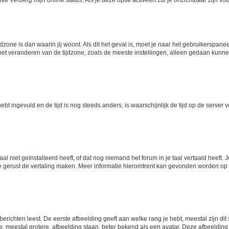
jdzone is dan waarin jij woont. Als dit het geval is, moet je naar het gebruikerspan
t veranderen van de tijdzone, zoals de meeste instellingen, alleen gedaan kunnen
 hebt ingevuld en de tijd is nog steeds anders, is waarschijnlijk de tijd op de serv
niet geïnstalleerd heeft, of dat nog niemand het forum in je taal vertaald heeft. Je
ag je gerust de vertaling maken. Meer informatie hieromtrent kan gevonden worden o
richten leest. De eerste afbeelding geeft aan welke rang je hebt, meestal zijn dit 
e, meestal grotere, afbeelding staan, beter bekend als een avatar. Deze afbeelding 