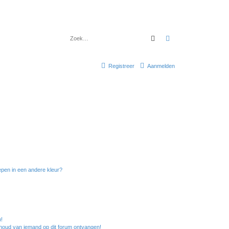
Zoek
Uitgebreid zoeken
Registreer
Aanmelden
pen in een andere kleur?
n!
nhoud van iemand op dit forum ontvangen!