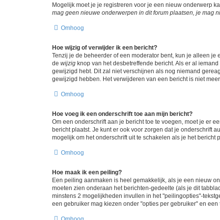
Mogelijk moet je je registreren voor je een nieuw onderwerp k
mag geen nieuwe onderwerpen in dit forum plaatsen, je mag ni
Omhoog
Hoe wijzig of verwijder ik een bericht?
Tenzij je de beheerder of een moderator bent, kun je alleen je 
de
wijzig
knop van het desbetreffende bericht. Als er al iemand o
gewijzigd hebt. Dit zal niet verschijnen als nog niemand gere
gewijzigd hebben. Het verwijderen van een bericht is niet mee
Omhoog
Hoe voeg ik een onderschrift toe aan mijn bericht?
Om een onderschrift aan je bericht toe te voegen, moet je er ee
bericht plaatst. Je kunt er ook voor zorgen dat je onderschrift 
mogelijk om het onderschrift uit te schakelen als je het bericht p
Omhoog
Hoe maak ik een peiling?
Een peiling aanmaken is heel gemakkelijk, als je een nieuw ond
moeten zien onderaan het berichten-gedeelte (als je dit tabblad 
minstens 2 mogelijkheden invullen in het "peilingopties"-tekstg
een gebruiker mag kiezen onder "opties per gebruiker" en een ti
Omhoog