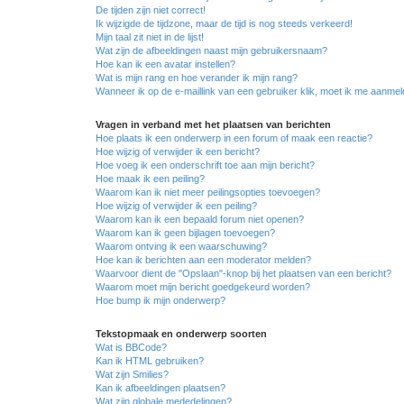
De tijden zijn niet correct!
Ik wijzigde de tijdzone, maar de tijd is nog steeds verkeerd!
Mijn taal zit niet in de lijst!
Wat zijn de afbeeldingen naast mijn gebruikersnaam?
Hoe kan ik een avatar instellen?
Wat is mijn rang en hoe verander ik mijn rang?
Wanneer ik op de e-maillink van een gebruiker klik, moet ik me aanme
Vragen in verband met het plaatsen van berichten
Hoe plaats ik een onderwerp in een forum of maak een reactie?
Hoe wijzig of verwijder ik een bericht?
Hoe voeg ik een onderschrift toe aan mijn bericht?
Hoe maak ik een peiling?
Waarom kan ik niet meer peilingsopties toevoegen?
Hoe wijzig of verwijder ik een peiling?
Waarom kan ik een bepaald forum niet openen?
Waarom kan ik geen bijlagen toevoegen?
Waarom ontving ik een waarschuwing?
Hoe kan ik berichten aan een moderator melden?
Waarvoor dient de "Opslaan"-knop bij het plaatsen van een bericht?
Waarom moet mijn bericht goedgekeurd worden?
Hoe bump ik mijn onderwerp?
Tekstopmaak en onderwerp soorten
Wat is BBCode?
Kan ik HTML gebruiken?
Wat zijn Smilies?
Kan ik afbeeldingen plaatsen?
Wat zijn globale mededelingen?