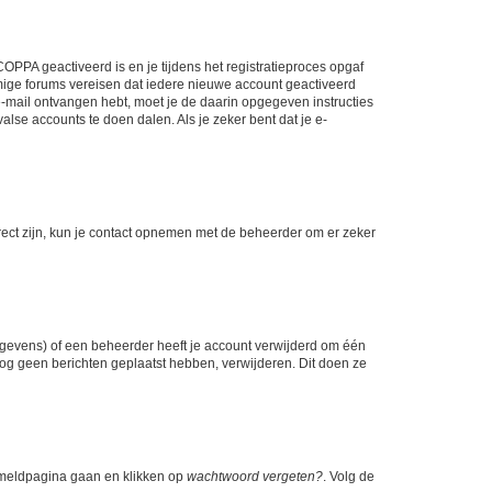
OPPA geactiveerd is en je tijdens het registratieproces opgaf
ommige forums vereisen dat iedere nieuwe account geactiveerd
 e-mail ontvangen hebt, moet je de daarin opgegeven instructies
lse accounts te doen dalen. Als je zeker bent dat je e-
rect zijn, kun je contact opnemen met de beheerder om er zeker
egevens) of een beheerder heeft je account verwijderd om één
e nog geen berichten geplaatst hebben, verwijderen. Dit doen ze
anmeldpagina gaan en klikken op
wachtwoord vergeten?
. Volg de