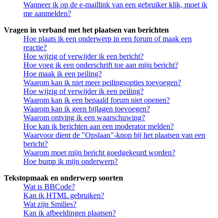
Wanneer ik op de e-maillink van een gebruiker klik, moet ik
me aanmelden?
Vragen in verband met het plaatsen van berichten
Hoe plaats ik een onderwerp in een forum of maak een
reactie?
Hoe wijzig of verwijder ik een bericht?
Hoe voeg ik een onderschrift toe aan mijn bericht?
Hoe maak ik een peiling?
Waarom kan ik niet meer peilingsopties toevoegen?
Hoe wijzig of verwijder ik een peiling?
Waarom kan ik een bepaald forum niet openen?
Waarom kan ik geen bijlagen toevoegen?
Waarom ontving ik een waarschuwing?
Hoe kan ik berichten aan een moderator melden?
Waarvoor dient de "Opslaan"-knop bij het plaatsen van een
bericht?
Waarom moet mijn bericht goedgekeurd worden?
Hoe bump ik mijn onderwerp?
Tekstopmaak en onderwerp soorten
Wat is BBCode?
Kan ik HTML gebruiken?
Wat zijn Smilies?
Kan ik afbeeldingen plaatsen?