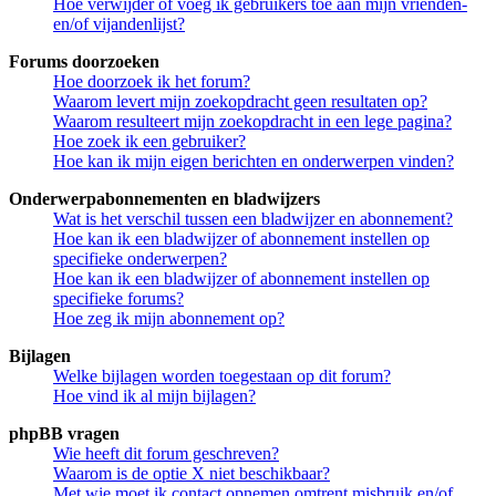
Hoe verwijder of voeg ik gebruikers toe aan mijn vrienden-
en/of vijandenlijst?
Forums doorzoeken
Hoe doorzoek ik het forum?
Waarom levert mijn zoekopdracht geen resultaten op?
Waarom resulteert mijn zoekopdracht in een lege pagina?
Hoe zoek ik een gebruiker?
Hoe kan ik mijn eigen berichten en onderwerpen vinden?
Onderwerpabonnementen en bladwijzers
Wat is het verschil tussen een bladwijzer en abonnement?
Hoe kan ik een bladwijzer of abonnement instellen op
specifieke onderwerpen?
Hoe kan ik een bladwijzer of abonnement instellen op
specifieke forums?
Hoe zeg ik mijn abonnement op?
Bijlagen
Welke bijlagen worden toegestaan op dit forum?
Hoe vind ik al mijn bijlagen?
phpBB vragen
Wie heeft dit forum geschreven?
Waarom is de optie X niet beschikbaar?
Met wie moet ik contact opnemen omtrent misbruik en/of