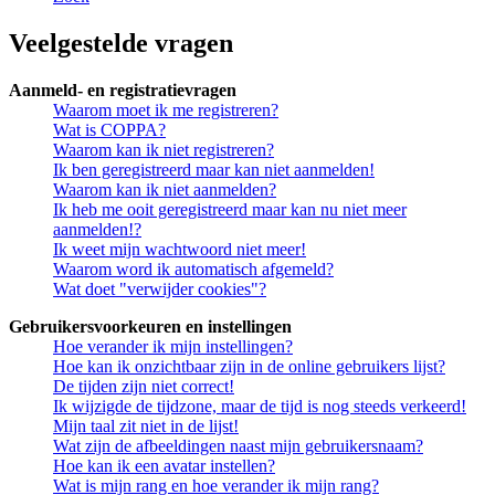
Veelgestelde vragen
Aanmeld- en registratievragen
Waarom moet ik me registreren?
Wat is COPPA?
Waarom kan ik niet registreren?
Ik ben geregistreerd maar kan niet aanmelden!
Waarom kan ik niet aanmelden?
Ik heb me ooit geregistreerd maar kan nu niet meer
aanmelden!?
Ik weet mijn wachtwoord niet meer!
Waarom word ik automatisch afgemeld?
Wat doet "verwijder cookies"?
Gebruikersvoorkeuren en instellingen
Hoe verander ik mijn instellingen?
Hoe kan ik onzichtbaar zijn in de online gebruikers lijst?
De tijden zijn niet correct!
Ik wijzigde de tijdzone, maar de tijd is nog steeds verkeerd!
Mijn taal zit niet in de lijst!
Wat zijn de afbeeldingen naast mijn gebruikersnaam?
Hoe kan ik een avatar instellen?
Wat is mijn rang en hoe verander ik mijn rang?