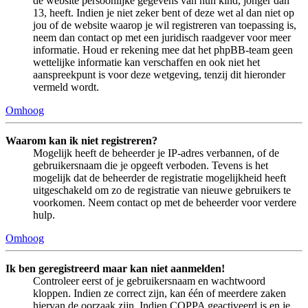
de website persoonlijke gegevens van hun kind, jonger dan
13, heeft. Indien je niet zeker bent of deze wet al dan niet op
jou of de website waarop je wil registreren van toepassing is,
neem dan contact op met een juridisch raadgever voor meer
informatie. Houd er rekening mee dat het phpBB-team geen
wettelijke informatie kan verschaffen en ook niet het
aanspreekpunt is voor deze wetgeving, tenzij dit hieronder
vermeld wordt.
Omhoog
Waarom kan ik niet registreren?
Mogelijk heeft de beheerder je IP-adres verbannen, of de
gebruikersnaam die je opgeeft verboden. Tevens is het
mogelijk dat de beheerder de registratie mogelijkheid heeft
uitgeschakeld om zo de registratie van nieuwe gebruikers te
voorkomen. Neem contact op met de beheerder voor verdere
hulp.
Omhoog
Ik ben geregistreerd maar kan niet aanmelden!
Controleer eerst of je gebruikersnaam en wachtwoord
kloppen. Indien ze correct zijn, kan één of meerdere zaken
hiervan de oorzaak zijn. Indien COPPA geactiveerd is en je