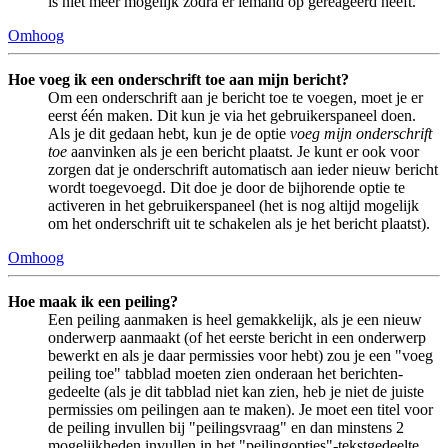
is niet meer mogelijk zodra er iemand op gereageerd heeft.
Omhoog
Hoe voeg ik een onderschrift toe aan mijn bericht?
Om een onderschrift aan je bericht toe te voegen, moet je er
eerst één maken. Dit kun je via het gebruikerspaneel doen.
Als je dit gedaan hebt, kun je de optie
voeg mijn onderschrift
toe
aanvinken als je een bericht plaatst. Je kunt er ook voor
zorgen dat je onderschrift automatisch aan ieder nieuw bericht
wordt toegevoegd. Dit doe je door de bijhorende optie te
activeren in het gebruikerspaneel (het is nog altijd mogelijk
om het onderschrift uit te schakelen als je het bericht plaatst).
Omhoog
Hoe maak ik een peiling?
Een peiling aanmaken is heel gemakkelijk, als je een nieuw
onderwerp aanmaakt (of het eerste bericht in een onderwerp
bewerkt en als je daar permissies voor hebt) zou je een "voeg
peiling toe" tabblad moeten zien onderaan het berichten-
gedeelte (als je dit tabblad niet kan zien, heb je niet de juiste
permissies om peilingen aan te maken). Je moet een titel voor
de peiling invullen bij "peilingsvraag" en dan minstens 2
mogelijkheden invullen in het "peilingopties"-tekstgedeelte